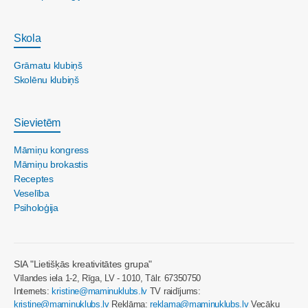
Skola
Grāmatu klubiņš
Skolēnu klubiņš
Sievietēm
Māmiņu kongress
Māmiņu brokastis
Receptes
Veselība
Psiholoģija
SIA "Lietišķās kreativitātes grupa"
Vīlandes iela 1-2, Rīga, LV - 1010, Tālr. 67350750
Internets:
kristine@maminuklubs.lv
TV raidījums:
kristine@maminuklubs.lv
Reklāma:
reklama@maminuklubs.lv
Vecāku