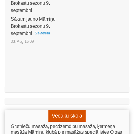
Sākam jauno Māmiņu
Brokastu sezonu 9.
septembrī!
Sievietēm
03. Aug 16:09
Vecāku skola
Grūtnieču masāža, pēcdzemdību masāža, ķermeņa
masāža Māmiņu klubā pie masāžas speciālistes Olgas