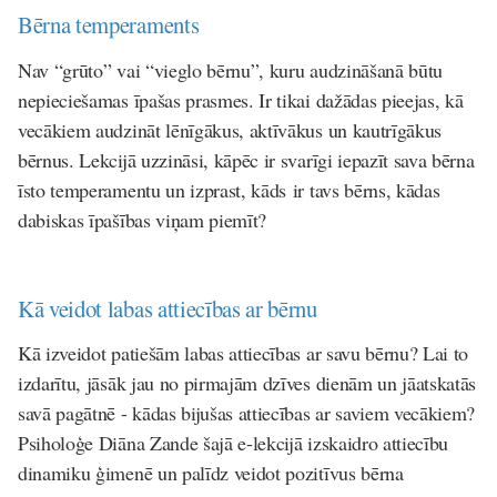
Bērna temperaments
Nav “grūto” vai “vieglo bērnu”, kuru audzināšanā būtu
nepieciešamas īpašas prasmes. Ir tikai dažādas pieejas, kā
vecākiem audzināt lēnīgākus, aktīvākus un kautrīgākus
bērnus. Lekcijā uzzināsi, kāpēc ir svarīgi iepazīt sava bērna
īsto temperamentu un izprast, kāds ir tavs bērns, kādas
dabiskas īpašības viņam piemīt?
Kā veidot labas attiecības ar bērnu
Kā izveidot patiešām labas attiecības ar savu bērnu? Lai to
izdarītu, jāsāk jau no pirmajām dzīves dienām un jāatskatās
savā pagātnē - kādas bijušas attiecības ar saviem vecākiem?
Psiholoģe Diāna Zande šajā e-lekcijā izskaidro attiecību
dinamiku ģimenē un palīdz veidot pozitīvus bērna