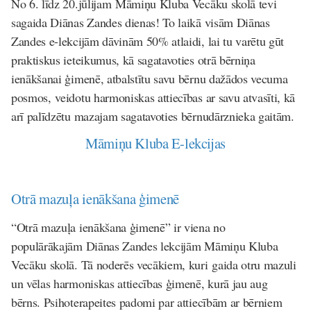
No 6. līdz 20.jūlijam Māmiņu Kluba Vecāku skolā tevi
sagaida Diānas Zandes dienas! To laikā visām Diānas
Zandes e-lekcijām dāvinām 50% atlaidi, lai tu varētu gūt
praktiskus ieteikumus, kā sagatavoties otrā bērniņa
ienākšanai ģimenē, atbalstītu savu bērnu dažādos vecuma
posmos, veidotu harmoniskas attiecības ar savu atvasīti, kā
arī palīdzētu mazajam sagatavoties bērnudārznieka gaitām.
Māmiņu Kluba E-lekcijas
Otrā mazuļa ienākšana ģimenē
“Otrā mazuļa ienākšana ģimenē” ir viena no
populārākajām Diānas Zandes lekcijām Māmiņu Kluba
Vecāku skolā. Tā noderēs vecākiem, kuri gaida otru mazuli
un vēlas harmoniskas attiecības ģimenē, kurā jau aug
bērns. Psihoterapeites padomi par attiecībām ar bērniem