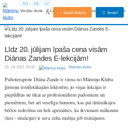
RU
EE
LT
Vecāku skola
E-Lekcijas
Grūtniecības kalendārs
Forums
Iesūti Rakstu
Ienāc!
Līdz 20. jūlijam īpaša cena visām
Diānas Zandes E-lekcijām!
20. Jul 2023, 00:00
Māmiņu klubs
Psihoterapeite Diāna Zande ir viena no Māmiņu Kluba
ģimeņu iemīļotākajām lektorēm, jo viņas lekcijas ir
piepildītas ne tikai ar profesionāliem padomiem un
piemēriem, bet arī veselīgu humoru, kas pat drūmākajos
brīžos iedrošina un liek apzināties, ka ikvienam mākonim
(lasi - situācijai) ir sava zelta maliņa jeb risinājums.