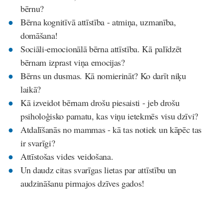
bērnu?
Bērna kognitīvā attīstība - atmiņa, uzmanība,
domāšana!
Sociāli-emocionālā bērna attīstība. Kā palīdzēt
bērnam izprast viņa emocijas?
Bērns un dusmas. Kā nomierināt? Ko darīt niķu
laikā?
Kā izveidot bērnam drošu piesaisti - jeb drošu
psiholoģisko pamatu, kas viņu ietekmēs visu dzīvi?
Atdalīšanās no mammas - kā tas notiek un kāpēc tas
ir svarīgi?
Attīstošas vides veidošana.
Un daudz citas svarīgas lietas par attīstību un
audzināšanu pirmajos dzīves gados!