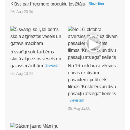
Kļūsti par Freemore produktu testētāju!
Sievietēm
06. Aug 20:04
5 svarīgi soļi, lai bērns
skolā atgrieztos vesels un
gatavs mācībām
No 16. oktobra atvērsies
Sievietēm
durvis uz divām
06. Aug 10:24
pasaulēm: publicēts
filmas “Kristofers un divu
pasauļu atslēga” treileris
Sievietēm
05. Aug 12:00