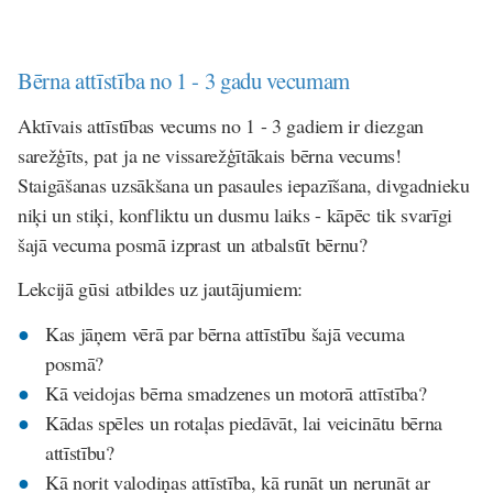
Bērna attīstība no 1 - 3 gadu vecumam
Aktīvais attīstības vecums no 1 - 3 gadiem ir diezgan
sarežģīts, pat ja ne vissarežģītākais bērna vecums!
Staigāšanas uzsākšana un pasaules iepazīšana, divgadnieku
niķi un stiķi, konfliktu un dusmu laiks - kāpēc tik svarīgi
šajā vecuma posmā izprast un atbalstīt bērnu?
Lekcijā gūsi atbildes uz jautājumiem:
Kas jāņem vērā par bērna attīstību šajā vecuma
posmā?
Kā veidojas bērna smadzenes un motorā attīstība?
Kādas spēles un rotaļas piedāvāt, lai veicinātu bērna
attīstību?
Kā norit valodiņas attīstība, kā runāt un nerunāt ar