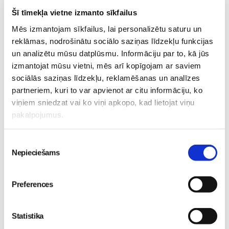
kādi ir divgadnieki, kā viņi var uzvesties, kas ir
Šī tīmekļa vietne izmanto sīkfailus
normāli, un kas nē;
par biežākajām grūtībām disciplinēt/audzināt bērnus;
Mēs izmantojam sīkfailus, lai personalizētu saturu un
par rotaļāšanos ar divgadnieku - sīkās un lielās
reklāmas, nodrošinātu sociālo saziņas līdzekļu funkcijas
un analizētu mūsu datplūsmu. Informāciju par to, kā jūs
motorikas attīstību;
izmantojat mūsu vietni, mēs arī kopīgojam ar saviem
meklēsim praktiskus risinājumus sarežģītai uzvedībai
sociālās saziņas līdzekļu, reklamēšanas un analīzes
un kā varam palīdzēt bērnam un viņa attīstībai.
partneriem, kuri to var apvienot ar citu informāciju, ko
viņiem sniedzat vai ko viņi apkopo, kad lietojat viņu
pakalpojumus.
Adaptācija bērnudārzā jeb uz dārziņu bez asarām
Piekrišanas
Nepieciešams
izvēle
“Bērna adaptācija bērnudārzam” ir lekcija par to, kā
sagatavot bērnu dārziņa gaitām jau laikus un kas jādara
pirmajos bērnudārza mēnešos, lai bērns labāk iejustos
Preferences
jaunajā vidē. Vecākiem tā palīdzēs labāk izprast sava bērna
uzvedību, reakcijas un sniegt vajadzīgo atbalstu. Praktisks,
Statistika
psiholoģisks ceļvedis tik sarežģītajam adaptācijas laikam!