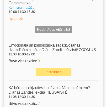
Gerasimenko
Ķermeņa masāža
10.08 11:30-15:30
Izpārdots
Nodarbības citā laikā
Emocionālā un psiholoģiskā sagatavošanās
dzemdībām kopā ar Diānu Zandi tiešsaistē ZOOM.US
11.08 10:00-12:00
Brīvo vietu skaits:
9
Pieteikties
Kā bērnam iekļauties klasē ar dažādiem bērniem?
Diānas Zandes lekcija TIEŠSAISTĒ
11.08 12:30-14:30
Brīvo vietu skaits:
7