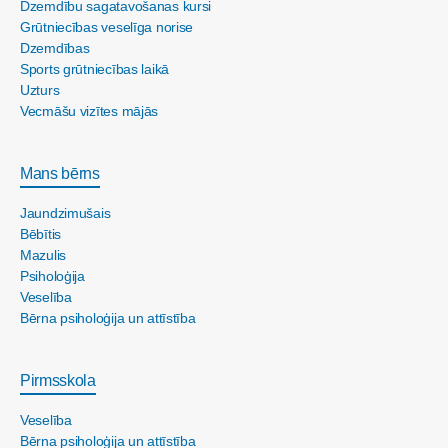
Dzemdību sagatavošanas kursi
Grūtniecības veselīga norise
Dzemdības
Sports grūtniecības laikā
Uzturs
Vecmāšu vizītes mājās
Mans bērns
Jaundzimušais
Bēbītis
Mazulis
Psiholoģija
Veselība
Bērna psiholoģija un attīstība
Pirmsskola
Veselība
Bērna psiholoģija un attīstība