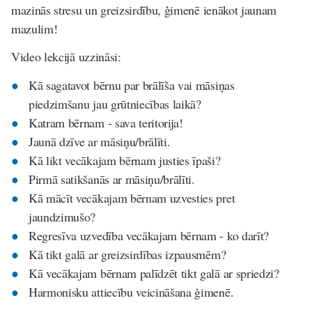
mazinās stresu un greizsirdību, ģimenē ienākot jaunam
mazulim!
Video lekcijā uzzināsi:
Kā sagatavot bērnu par brālīša vai māsiņas
piedzimšanu jau grūtniecības laikā?
Katram bērnam - sava teritorija!
Jaunā dzīve ar māsiņu/brālīti.
Kā likt vecākajam bērnam justies īpaši?
Pirmā satikšanās ar māsiņu/brālīti.
Kā mācīt vecākajam bērnam uzvesties pret
jaundzimušo?
Regresīva uzvedība vecākajam bērnam - ko darīt?
Kā tikt galā ar greizsirdības izpausmēm?
Kā vecākajam bērnam palīdzēt tikt galā ar spriedzi?
Harmonisku attiecību veicināšana ģimenē.