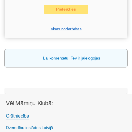
Pieteikties
Visas nodarbības
Lai komentētu, Tev ir jāielogojas
Vēl Māmiņu Klubā:
Grūtniecība
Dzemdību iestādes Latvijā