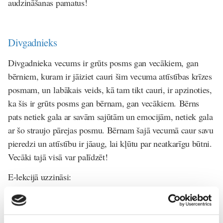
audzināšanas pamatus!
Divgadnieks
Divgadnieka vecums ir grūts posms gan vecākiem, gan
bērniem, kuram ir jāiziet cauri šim vecuma attīstības krīzes
posmam, un labākais veids, kā tam tikt cauri, ir apzinoties,
ka šis ir grūts posms gan bērnam, gan vecākiem. Bērns
pats netiek gala ar savām sajūtām un emocijām, netiek gala
ar šo straujo pārejas posmu. Bērnam šajā vecumā caur savu
pieredzi un attīstību ir jāaug, lai kļūtu par neatkarīgu būtni.
Vecāki tajā visā var palīdzēt!
E-lekcijā uzzināsi:
kas ir divgadnieku vecumposma attīstības svarīgās
lietas, kas ir jāzina ikvienam vecākam;