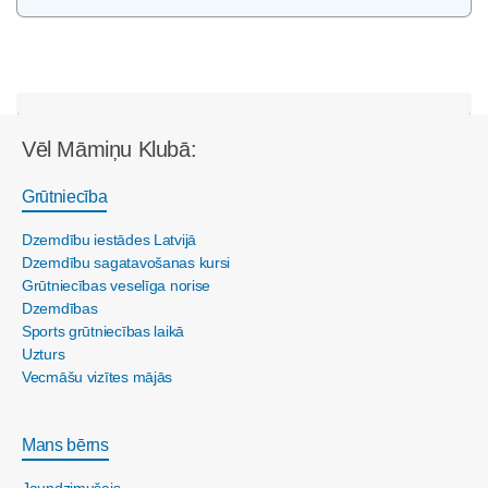
Vēl Māmiņu Klubā:
Grūtniecība
Dzemdību iestādes Latvijā
Dzemdību sagatavošanas kursi
Grūtniecības veselīga norise
Dzemdības
Sports grūtniecības laikā
Uzturs
Vecmāšu vizītes mājās
Mans bērns
Jaundzimušais