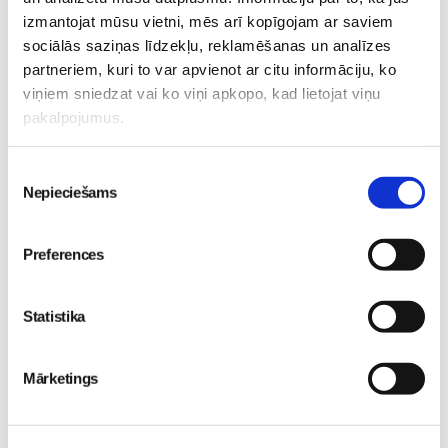
skolā atgrieztos vesels un
izmantojat mūsu vietni, mēs arī kopīgojam ar saviem
gatavs mācībām
No 16. oktobra atvērsies
Sievietēm
sociālās saziņas līdzekļu, reklamēšanas un analīzes
durvis uz divām
06. Aug 10:24
partneriem, kuri to var apvienot ar citu informāciju, ko
pasaulēm: publicēts
viņiem sniedzat vai ko viņi apkopo, kad lietojat viņu
filmas “Kristofers un divu
pakalpojumus.
pasauļu atslēga” treileris
Sievietēm
Piekrišanas
05. Aug 12:00
Nepieciešams
izvēle
Preferences
Statistika
Sākam jauno Māmiņu
Brokastu sezonu 9.
septembrī!
Sievietēm
Mārketings
03. Aug 16:09