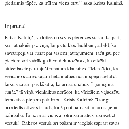
piedzimis tāpēc, ka mīlam viens otru,” saka Krists Kalniņš.
Ir jārunā!
Krists Kalniņš, vadoties no savas pieredzes stāsta, ka pāri,
kuri atnākuši pie viņa, lai pieteiktos laulībām, atbild, ka
savstarpēji var runāt par visiem jautājumiem, taču jau pēc
pieciem vai vairāk gadiem tiek novērots, ka cilvēki
attiecībās ir pārstājuši runāt un klausīties. “Man šķiet, ka
viena no svarīgākajām lietām attiecībās ir spēja saglabāt
laiku vienam priekš otra, kā arī sarunāties. Ir jāmēģina
runāt,” tā viņš, vienlaikus norādot, ka vīriešiem vajadzētu
iemācīties pieņem palīdzību. Krists Kalniņš: “Garīgi
nobriedis cilvēks ir tāds, kurš prot paprasīt un arī saņemt
palīdzību. Ja nevarat viens ar otru sarunāties, uzrakstiet
vēstuli.” Rakstot vēstuli arī pašam ir vieglāk saprast savas