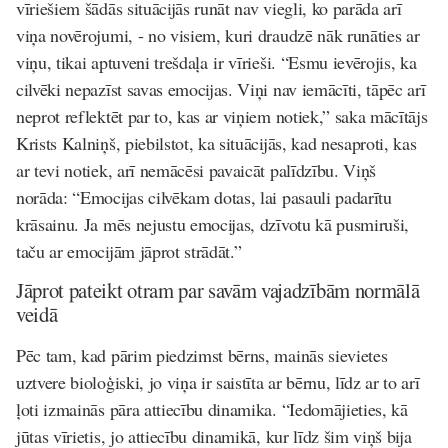
vīriešiem šādās situācijās runāt nav viegli, ko parāda arī
viņa novērojumi, - no visiem, kuri draudzē nāk runāties ar
viņu, tikai aptuveni trešdaļa ir vīrieši. “Esmu ievērojis, ka
cilvēki nepazīst savas emocijas. Viņi nav iemācīti, tāpēc arī
neprot reflektēt par to, kas ar viņiem notiek,” saka mācītājs
Krists Kalniņš, piebilstot, ka situācijās, kad nesaproti, kas
ar tevi notiek, arī nemācēsi pavaicāt palīdzību. Viņš
norāda: “Emocijas cilvēkam dotas, lai pasauli padarītu
krāsainu. Ja mēs nejustu emocijas, dzīvotu kā pusmiruši,
taču ar emocijām jāprot strādāt.”
Jāprot pateikt otram par savām vajadzībām normālā
veidā
Pēc tam, kad pārim piedzimst bērns, mainās sievietes
uztvere bioloģiski, jo viņa ir saistīta ar bērnu, līdz ar to arī
ļoti izmainās pāra attiecību dinamika. “Iedomājieties, kā
jūtas vīrietis, jo attiecību dinamikā, kur līdz šim viņš bija