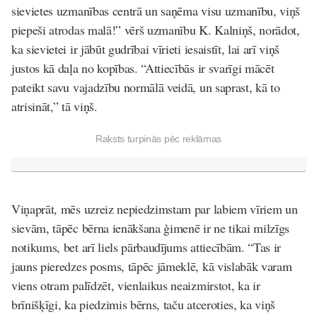
sievietes uzmanības centrā un saņēma visu uzmanību, viņš
piepeši atrodas malā!” vērš uzmanību K. Kalniņš, norādot,
ka sievietei ir jābūt gudrībai vīrieti iesaistīt, lai arī viņš
justos kā daļa no kopības. “Attiecībās ir svarīgi mācēt
pateikt savu vajadzību normālā veidā, un saprast, kā to
atrisināt,” tā viņš.
Raksts turpinās pēc reklāmas
Viņaprāt, mēs uzreiz nepiedzimstam par labiem vīriem un
sievām, tāpēc bērna ienākšana ģimenē ir ne tikai milzīgs
notikums, bet arī liels pārbaudījums attiecībām. “Tas ir
jauns pieredzes posms, tāpēc jāmeklē, kā vislabāk varam
viens otram palīdzēt, vienlaikus neaizmirstot, ka ir
brīnišķīgi, ka piedzimis bērns, taču atceroties, ka viņš