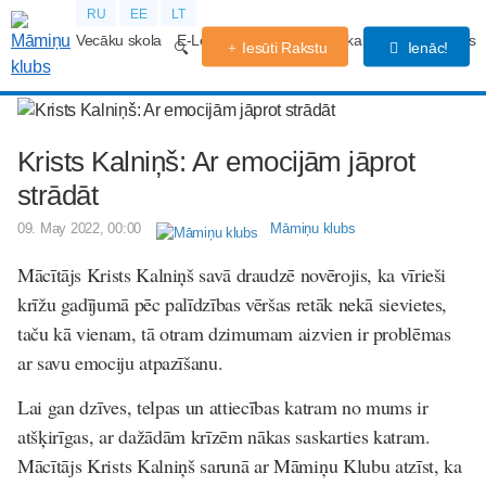
RU
EE
LT
Vecāku skola
E-Lekcijas
Grūtniecības kalendārs
Forums
Iesūti Rakstu
Ienāc!
Krists Kalniņš: Ar emocijām jāprot
strādāt
09. May 2022, 00:00
Māmiņu klubs
Mācītājs Krists Kalniņš savā draudzē novērojis, ka vīrieši
krīžu gadījumā pēc palīdzības vēršas retāk nekā sievietes,
taču kā vienam, tā otram dzimumam aizvien ir problēmas
ar savu emociju atpazīšanu.
Lai gan dzīves, telpas un attiecības katram no mums ir
atšķirīgas, ar dažādām krīzēm nākas saskarties katram.
Mācītājs Krists Kalniņš sarunā ar Māmiņu Klubu atzīst, ka