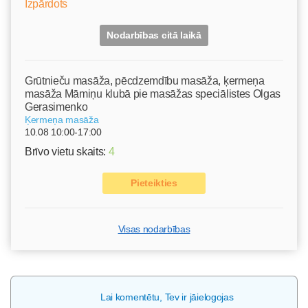
Izpārdots
Nodarbības citā laikā
Grūtnieču masāža, pēcdzemdību masāža, ķermeņa
masāža Māmiņu klubā pie masāžas speciālistes Olgas
Gerasimenko
Ķermeņa masāža
10.08 10:00-17:00
Brīvo vietu skaits:
4
Pieteikties
Visas nodarbības
Lai komentētu, Tev ir jāielogojas