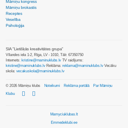
Māmiņu kongress
Māmiņu brokastis
Receptes
Veselība
Psiholoģija
SIA "Lietišķās kreativitātes grupa"
Vīlandes iela 1-2, Rīga, LV - 1010, Tālr. 67350750
Internets:
kristine@maminuklubs.lv
TV raidījums:
kristine@maminuklubs.lv
Reklāma:
reklama@maminuklubs.lv
Vecāku
skola:
vecakuskola@maminuklubs.lv
© 2026 Māmiņu klubs
Noteikumi
Reklāma portālā
Par Māmiņu
Klubu
Mamyciuklubas.lt
Emmedeklubi.ee