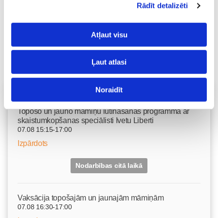
Rādīt detalizēti
Atļaut visu
Ļaut atlasi
Noraidīt
Vecāku skola
Topošo un jauno māmiņu lutināšanas programma ar
skaistumkopšanas speciālisti Ivetu Liberti
07.08 15:15-17:00
Izpārdots
Nodarbības citā laikā
Vaksācija topošajām un jaunajām māmiņām
07.08 16:30-17:00