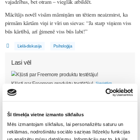
vajadzības, bet otram – vieglāk atbildēt.
Mācītājs novēl visām māmiņām un tētiem neaizmirst, ka
pirmām kārtām viņi ir vīri un sievas: “Ja starp viņiem viss
būs kārtībā, arī ģimenē viss būs labi!”
Lielā-diskusija
Psiholoģija
Lasi vēl
Kļūsti par Freemore produktu testētāju!
Sievietēm
06. Aug 20:04
Šī tīmekļa vietne izmanto sīkfailus
Mēs izmantojam sīkfailus, lai personalizētu saturu un
reklāmas, nodrošinātu sociālo saziņas līdzekļu funkcijas
5 svarīgi soļi, lai bērns
un analizētu mūsu datplūsmu. Informāciju par to, kā jūs