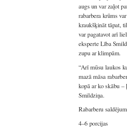
augs un var zaļot pa
rabarbera krūms var 
kraukšķināt tāpat, t
var pagatavot arī li
eksperte Lība Smild
zupu ar klimpām.
“Arī mūsu laukos ku
mazā māsa rabarberu
kopā ar ko skābu – 
Smildziņa.
Rabarberu saldējum
4–6 porcijas