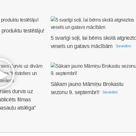
 produktu testētāju!
5 svarīgi soļi, lai bērns skolā atgriezt
vesels un gatavs mācībām
Sievietēm
Sākam jauno Māmiņu Brokastu
rsies durvis uz
sezonu 9. septembrī!
Sievietēm
licēts filmas
pasauļu atslēga”