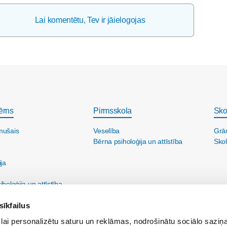
Lai komentētu, Tev ir jāielogojas
ērns
Pirmsskola
Sko
mušais
Veselība
Grā
Bērna psiholoģija un attīstība
Skol
ija
holoģija un attīstība
sīkfailus
lai personalizētu saturu un reklāmas, nodrošinātu sociālo saziņa