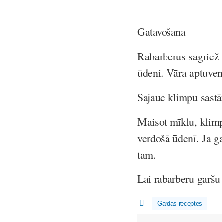
Gatavošana
Rabarberus sagriež 
ūdeni. Vāra aptuveni
Sajauc klimpu sastā
Maisot mīklu, klimpa
verdošā ūdenī. Ja g
tam.
Lai rabarberu garšu
Gardas-receptes