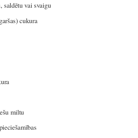
aldētu vai svaigu
aršas) cukura
ura
šu miltu
ieciešamības