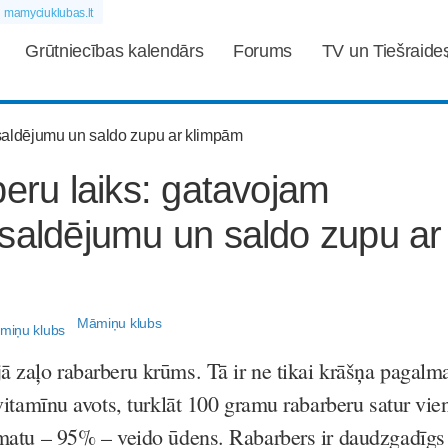
mamyciuklubas.lt
Grūtniecības kalendārs
Forums
TV un Tiešraide
beru laiks: gatavojam
saldējumu un saldo zupu ar
Māmiņu klubs
ā zaļo rabarberu krūms. Tā ir ne tikai krāšņa pagalm
s vitamīnu avots, turklāt 100 gramu rabarberu satur vie
pamatu – 95% – veido ūdens. Rabarbers ir daudzgadīgs