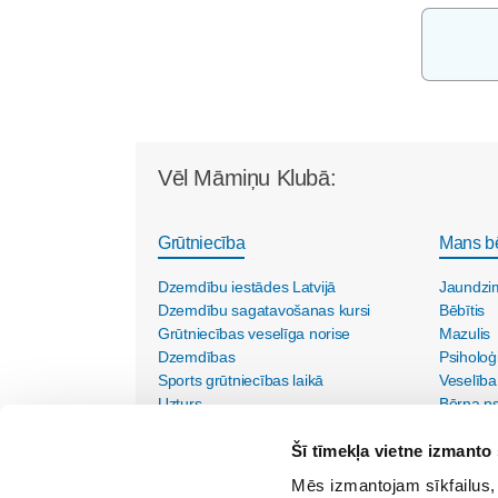
Vēl Māmiņu Klubā:
Grūtniecība
Mans b
Dzemdību iestādes Latvijā
Jaundzi
Dzemdību sagatavošanas kursi
Bēbītis
Grūtniecības veselīga norise
Mazulis
Dzemdības
Psiholoģ
Sports grūtniecības laikā
Veselība
Uzturs
Bērna psi
Vecmāšu vizītes mājās
Šī tīmekļa vietne izmanto 
Mēs izmantojam sīkfailus, 