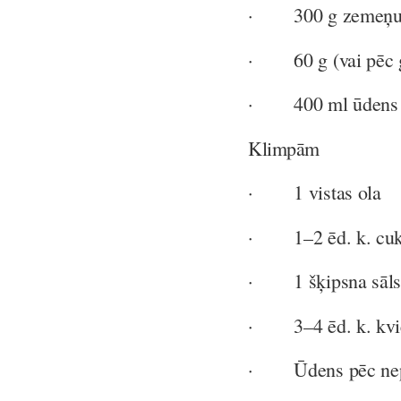
· 300 g zemeņu, s
· 60 g (vai pēc g
· 400 ml ūdens
Klimpām
· 1 vistas ola
· 1–2 ēd. k. cuk
· 1 šķipsna sāls
· 3–4 ēd. k. kvie
· Ūdens pēc nep