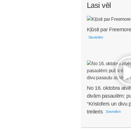
Lasi vēl
Kļūsti par Freemore
Sievietēm
No 16. oktobra atvē
divām pasaulēm: pub
“Kristofers un divu 
treileris
Sievietēm