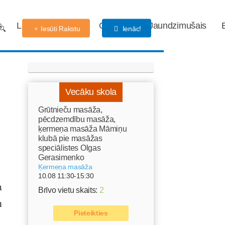
s
Labdarības fonds
Gaidības
Jaundzimušais
Iesūti Rakstu
Ienāc!
Vecāku skola
Grūtnieču masāža,
pēcdzemdību masāža,
ķermeņa masāža Māmiņu
klubā pie masāžas
speciālistes Olgas
Gerasimenko
Ķermeņa masāža
10.08 11:30-15:30
a
Brīvo vietu skaits:
2
n
Pieteikties