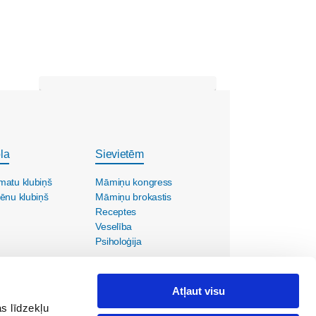
la
Sievietēm
matu klubiņš
Māmiņu kongress
ēnu klubiņš
Māmiņu brokastis
Receptes
Veselība
Psiholoģija
Atļaut visu
s līdzekļu