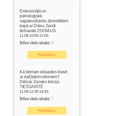
s
Emocionālā un
psiholoģiskā
sagatavošanās dzemdībām
kopā ar Diānu Zandi
tiešsaistē ZOOM.US
11.08 10:00-12:00
Brīvo vietu skaits:
9
Pieteikties
Kā bērnam iekļauties klasē
ar dažādiem bērniem?
Diānas Zandes lekcija
TIEŠSAISTĒ
11.08 12:30-14:30
Brīvo vietu skaits:
7
Pieteikties