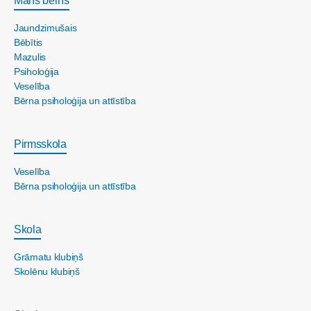
Mans bērns
Jaundzimušais
Bēbītis
Mazulis
Psiholoģija
Veselība
Bērna psiholoģija un attīstība
Pirmsskola
Veselība
Bērna psiholoģija un attīstība
Skola
Grāmatu klubiņš
Skolēnu klubiņš