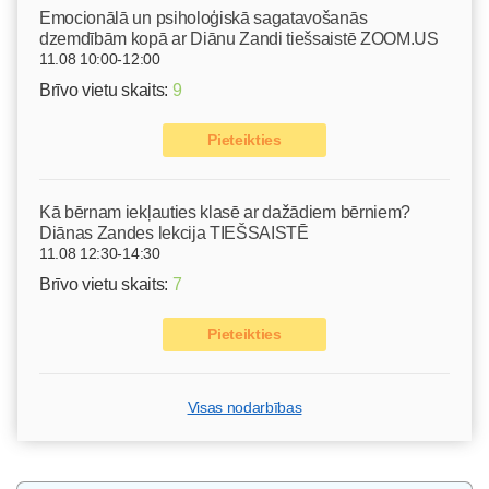
Emocionālā un psiholoģiskā sagatavošanās
dzemdībām kopā ar Diānu Zandi tiešsaistē ZOOM.US
11.08 10:00-12:00
Brīvo vietu skaits:
9
Pieteikties
Kā bērnam iekļauties klasē ar dažādiem bērniem?
Diānas Zandes lekcija TIEŠSAISTĒ
11.08 12:30-14:30
Brīvo vietu skaits:
7
Pieteikties
Visas nodarbības