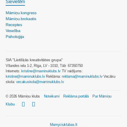
Sievietēm
Māmiņu kongress
Māmiņu brokastis
Receptes
Veselība
Psiholoģija
SIA "Lietišķās kreativitātes grupa"
Vīlandes iela 1-2, Rīga, LV - 1010, Tālr. 67350750
Internets:
kristine@maminuklubs.lv
TV raidījums:
kristine@maminuklubs.lv
Reklāma:
reklama@maminuklubs.lv
Vecāku
skola:
vecakuskola@maminuklubs.lv
© 2026 Māmiņu klubs
Noteikumi
Reklāma portālā
Par Māmiņu
Klubu
Mamyciuklubas.lt