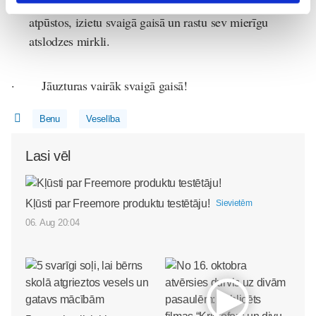
pārtraukumus – kaut vai 5 minūtes ik pa laikam, lai
atpūstos, izietu svaigā gaisā un rastu sev mierīgu
atslodzes mirkli.
· Jāuzturas vairāk svaigā gaisā!
Benu
Veselība
Lasi vēl
Kļūsti par Freemore produktu testētāju!
Sievietēm
06. Aug 20:04