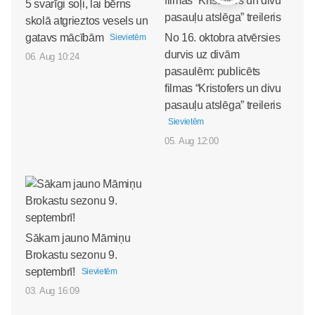
5 svarīgi soļi, lai bērns
skolā atgrieztos vesels un
gatavs mācībām
No 16. oktobra atvērsies
Sievietēm
durvis uz divām
06. Aug 10:24
pasaulēm: publicēts
filmas “Kristofers un divu
pasauļu atslēga” treileris
Sievietēm
05. Aug 12:00
Sākam jauno Māmiņu
Brokastu sezonu 9.
septembrī!
Sievietēm
03. Aug 16:09