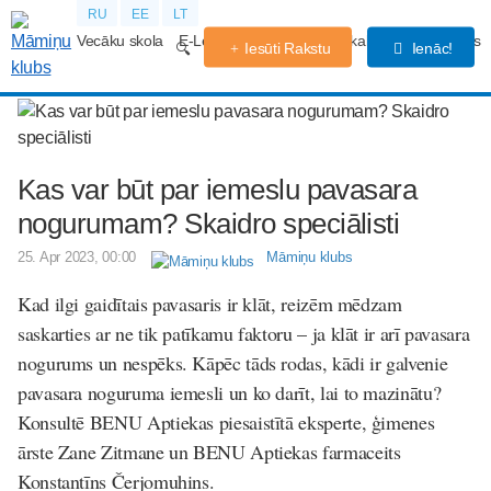
RU
EE
LT
Vecāku skola
E-Lekcijas
Grūtniecības kalendārs
Forums
Iesūti Rakstu
Ienāc!
Kas var būt par iemeslu pavasara
nogurumam? Skaidro speciālisti
25. Apr 2023, 00:00
Māmiņu klubs
Kad ilgi gaidītais pavasaris ir klāt, reizēm mēdzam
saskarties ar ne tik patīkamu faktoru – ja klāt ir arī pavasara
nogurums un nespēks. Kāpēc tāds rodas, kādi ir galvenie
pavasara noguruma iemesli un ko darīt, lai to mazinātu?
Konsultē
BENU Aptiekas
piesaistītā eksperte, ģimenes
ārste Zane Zitmane un
BENU Aptiekas
farmaceits
Konstantīns Čerjomuhins.