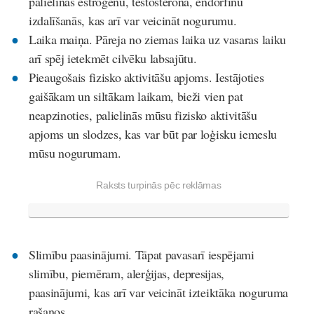
palielinās estrogēnu, testosterona, endorfīnu
izdalīšanās, kas arī var veicināt nogurumu.
Laika maiņa
. Pāreja no ziemas laika uz vasaras laiku
arī spēj ietekmēt cilvēku labsajūtu.
Pieaugošais fizisko aktivitāšu apjoms
. Iestājoties
gaišākam un siltākam laikam, bieži vien pat
neapzinoties, palielinās mūsu fizisko aktivitāšu
apjoms un slodzes, kas var būt par loģisku iemeslu
mūsu nogurumam.
Raksts turpinās pēc reklāmas
Slimību paasinājumi
. Tāpat pavasarī iespējami
slimību, piemēram, alerģijas, depresijas,
paasinājumi, kas arī var veicināt izteiktāka noguruma
rašanos.