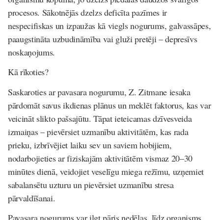
procesos. Sākotnējās dzelzs deficīta pazīmes ir
nespecifiskas un izpaužas kā viegls nogurums, galvassāpes,
paaugstināta uzbudināmība vai gluži pretēji – depresīvs
noskaņojums.
Kā rīkoties?
Saskaroties ar pavasara nogurumu, Z. Zitmane iesaka
pārdomāt savus ikdienas plānus un meklēt faktorus, kas var
veicināt slikto pašsajūtu. Tāpat ieteicamas dzīvesveida
izmaiņas – pievērsiet uzmanību aktivitātēm, kas rada
prieku, izbrīvējiet laiku sev un saviem hobijiem,
nodarbojieties ar fiziskajām aktivitātēm vismaz 20–30
minūtes dienā, veidojiet veselīgu miega režīmu, uzņemiet
sabalansētu uzturu un pievērsiet uzmanību stresa
pārvaldīšanai.
Pavasara nogurums var ilgt pāris nedēļas, līdz organisms