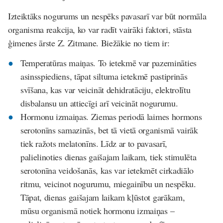
Izteiktāks nogurums un nespēks pavasarī var būt normāla
organisma reakcija, ko var radīt vairāki faktori, stāsta
ģimenes ārste Z. Zitmane. Biežākie no tiem ir:
Temperatūras maiņas
. To ietekmē var pazemināties
asinsspiediens, tāpat siltuma ietekmē pastiprinās
svīšana, kas var veicināt dehidratāciju, elektrolītu
disbalansu un attiecīgi arī veicināt nogurumu.
Hormonu izmaiņas
. Ziemas periodā laimes hormons
serotonīns samazinās, bet tā vietā organismā vairāk
tiek ražots melatonīns. Līdz ar to pavasarī,
palielinoties dienas gaišajam laikam, tiek stimulēta
serotonīna veidošanās, kas var ietekmēt cirkadiālo
ritmu, veicinot nogurumu, miegainību un nespēku.
Tāpat, dienas gaišajam laikam kļūstot garākam,
mūsu organismā notiek hormonu izmaiņas –