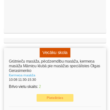
Vecāku skola
Grūtnieču masāža, pēcdzemdību masāža, ķermeņa
masāža Māmiņu klubā pie masāžas speciālistes Olgas
Gerasimenko
Ķermeņa masāža
10.08 11:30-15:30
Brīvo vietu skaits:
2
Pieteikties