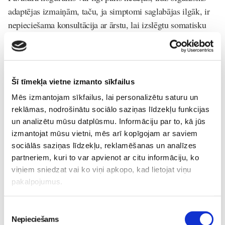
adaptējas izmaiņām, taču, ja simptomi saglabājas ilgāk, ir
nepieciešama konsultācija ar ārstu, lai izslēgtu somatisku
saslimšanu iespējamību, uzsver ģimenes ārste Z. Zitmane.
Konsultācijas laikā jāpārrunā iespējamie faktori, kas var
ietekmēt labsajūtu, lai rastu noguruma iemeslu. Tomēr
jāņem vērā – katrs pacients ir citādāks, tādēļ katram ir
Šī tīmekļa vietne izmanto sīkfailus
nepieciešama personīga pieeja, līdz ar to ārsta nozīmētās
Mēs izmantojam sīkfailus, lai personalizētu saturu un
analīzes un izmeklējumi var atšķirties. Kopumā ieteicams
reklāmas, nodrošinātu sociālo saziņas līdzekļu funkcijas
veikt pilnu asins ainu, noteikt D vitamīna līmeni, nieru un
un analizētu mūsu datplūsmu. Informāciju par to, kā jūs
aknu rādītājus, vairogdziedzera hormonu TSH un feritīna
izmantojat mūsu vietni, mēs arī kopīgojam ar saviem
līmeni, kā arī veikt urīna analīzes.
sociālās saziņas līdzekļu, reklamēšanas un analīzes
partneriem, kuri to var apvienot ar citu informāciju, ko
Vai iespējama noguruma profilakse?
viņiem sniedzat vai ko viņi apkopo, kad lietojat viņu
pakalpojumus.
Ko darīt, lai ikdienā justos labāk un pēc iespējas izvairītos
no nespēka sajūtas un pārmērīga noguruma? Ģimenes ārste
Piekrišanas
Z. Zitmane un farmaceits K. Čerjomuhins iesaka:
Nepieciešams
izvēle