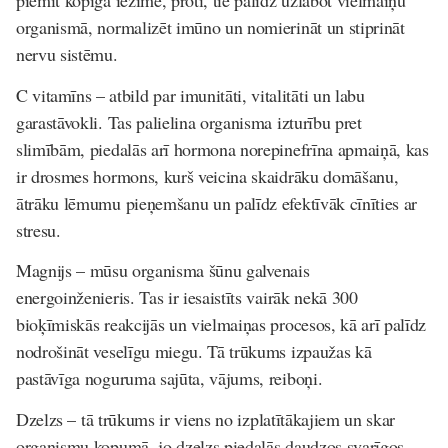
piemīt kopīga iezīme, proti, tie palīdz uzlabot vielmaiņu
organismā, normalizēt imūno un nomierināt un stiprināt
nervu sistēmu.
C vitamīns
– atbild par imunitāti, vitalitāti un labu
garastāvokli. Tas palielina organisma izturību pret
slimībām, piedalās arī hormona norepinefrīna apmaiņā, kas
ir drosmes hormons, kurš veicina skaidrāku domāšanu,
ātrāku lēmumu pieņemšanu un palīdz efektīvāk cīnīties ar
stresu.
Magnijs
– mūsu organisma šūnu galvenais
energoinženieris
. Tas ir iesaistīts vairāk nekā 300
bioķīmiskās reakcijās un vielmaiņas procesos, kā arī palīdz
nodrošināt veselīgu miegu. Tā trūkums izpaužas kā
pastāvīga noguruma sajūta, vājums, reiboņi.
Dzelzs
– tā trūkums ir viens no izplatītākajiem un skar
organismu kopumā, jo dzelzs piedalās daudzos svarīgos