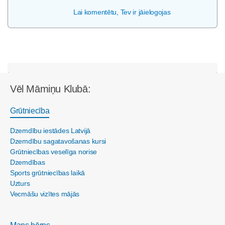
Lai komentētu, Tev ir jāielogojas
Vēl Māmiņu Klubā:
Grūtniecība
Dzemdību iestādes Latvijā
Dzemdību sagatavošanas kursi
Grūtniecības veselīga norise
Dzemdības
Sports grūtniecības laikā
Uzturs
Vecmāšu vizītes mājās