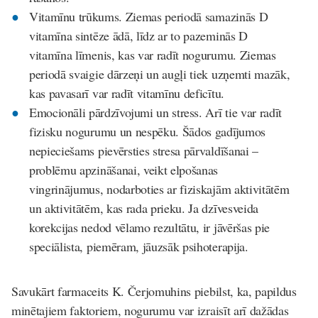
Vitamīnu trūkums
. Ziemas periodā samazinās D
vitamīna sintēze ādā, līdz ar to pazeminās D
vitamīna līmenis, kas var radīt nogurumu. Ziemas
periodā svaigie dārzeņi un augļi tiek uzņemti mazāk,
kas pavasarī var radīt vitamīnu deficītu.
Emocionāli pārdzīvojumi un stress
. Arī tie var radīt
fizisku nogurumu un nespēku. Šādos gadījumos
nepieciešams pievērsties stresa pārvaldīšanai –
problēmu apzināšanai, veikt elpošanas
vingrinājumus, nodarboties ar fiziskajām aktivitātēm
un aktivitātēm, kas rada prieku. Ja dzīvesveida
korekcijas nedod vēlamo rezultātu, ir jāvēršas pie
speciālista, piemēram, jāuzsāk psihoterapija.
Savukārt farmaceits K. Čerjomuhins piebilst, ka, papildus
minētajiem faktoriem, nogurumu var izraisīt arī dažādas