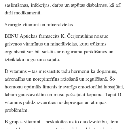
saslimšanas, infekcijas, darba un atpūtas disbalanss, kā arī
daži medikamenti.
Svarīgie vitamīni un minerālvielas
BENU Aptiekas
farmaceits K. Čerjomuhins nosauc
galvenos vitamīnus un minerālvielas, kuru trūkums
organismā var būt saistīts ar noguruma parādīšanos un
izteiktāku noguruma sajūtu:
D vitamīns
– tas ir iesaistīts tādu hormonu kā dopamīns,
adrenalīns un norepinefrīns ražošanā un regulēšanā. Šo
hormonu optimāls līmenis ir svarīgs emocionālai labsajūtai,
labam garastāvoklim un mūsu pašsajūtai kopumā. Tāpat D
vitamīns palīdz izvairīties no depresijas un atmiņas
problēmām.
B grupas vitamīni
– neskatoties uz to daudzveidību, tiem