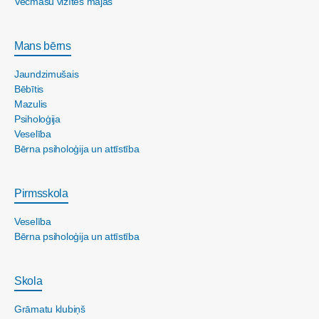
Vecmāšu vizītes mājās
Mans bērns
Jaundzimušais
Bēbītis
Mazulis
Psiholoģija
Veselība
Bērna psiholoģija un attīstība
Pirmsskola
Veselība
Bērna psiholoģija un attīstība
Skola
Grāmatu klubiņš