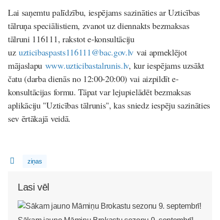
Lai saņemtu palīdzību, iespējams sazināties ar Uzticības
tālruņa speciālistiem, zvanot uz diennakts bezmaksas
tālruni 116111, rakstot e-konsultāciju
uz
uzticibaspasts116111@bac.gov.lv
vai apmeklējot
mājaslapu
www.uzticibastalrunis.lv
, kur iespējams uzsākt
čatu (darba dienās no 12:00-20:00) vai aizpildīt e-
konsultācijas formu. Tāpat var lejupielādēt bezmaksas
aplikāciju "Uzticības tālrunis", kas sniedz iespēju sazināties
sev ērtākajā veidā.
ziņas
Lasi vēl