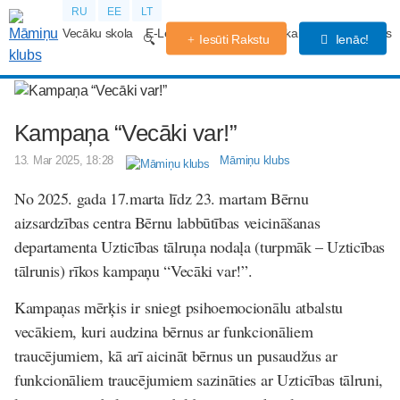
RU
EE
LT
Vecāku skola
E-Lekcijas
Grūtniecības kalendārs
Forums
Iesūti Rakstu
Ienāc!
Kampaņa “Vecāki var!”
13. Mar 2025, 18:28
Māmiņu klubs
No 2025. gada 17.marta līdz 23. martam Bērnu
aizsardzības centra Bērnu labbūtības veicināšanas
departamenta Uzticības tālruņa nodaļa (turpmāk – Uzticības
tālrunis) rīkos kampaņu “Vecāki var!”.
Kampaņas mērķis ir sniegt psihoemocionālu atbalstu
vecākiem, kuri audzina bērnus ar funkcionāliem
traucējumiem, kā arī aicināt bērnus un pusaudžus ar
funkcionāliem traucējumiem sazināties ar Uzticības tālruni,