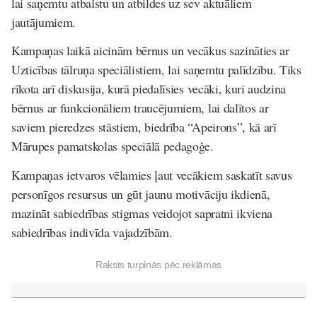
lai saņemtu atbalstu un atbildes uz sev aktuāliem
jautājumiem.
Kampaņas laikā aicinām bērnus un vecākus sazināties ar
Uzticības tālruņa speciālistiem, lai saņemtu palīdzību. Tiks
rīkota arī diskusija, kurā piedalīsies vecāki, kuri audzina
bērnus ar funkcionāliem traucējumiem, lai dalītos ar
saviem pieredzes stāstiem, biedrība “Apeirons”, kā arī
Mārupes pamatskolas speciālā pedagoģe.
Kampaņas ietvaros vēlamies ļaut vecākiem saskatīt savus
personīgos resursus un gūt jaunu motivāciju ikdienā,
mazināt sabiedrības stigmas veidojot sapratni ikviena
sabiedrības indivīda vajadzībām.
Raksts turpinās pēc reklāmas