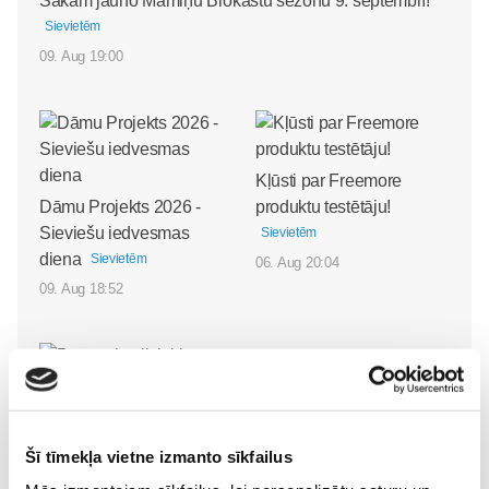
Sākam jauno Māmiņu Brokastu sezonu 9. septembrī!
Sievietēm
09. Aug 19:00
Kļūsti par Freemore
Dāmu Projekts 2026 -
produktu testētāju!
Sieviešu iedvesmas
Sievietēm
diena
Sievietēm
06. Aug 20:04
09. Aug 18:52
5 svarīgi soļi, lai bērns
Šī tīmekļa vietne izmanto sīkfailus
skolā atgrieztos vesels un