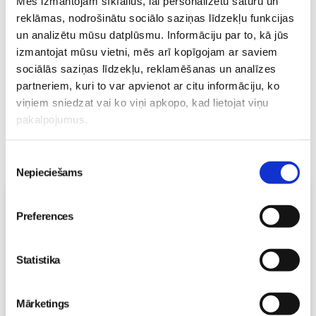
Mēs izmantojam sīkfailus, lai personalizētu saturu un
gatavs mācībām
Sievietēm
reklāmas, nodrošinātu sociālo saziņas līdzekļu funkcijas
06. Aug 10:24
un analizētu mūsu datplūsmu. Informāciju par to, kā jūs
izmantojat mūsu vietni, mēs arī kopīgojam ar saviem
sociālās saziņas līdzekļu, reklamēšanas un analīzes
partneriem, kuri to var apvienot ar citu informāciju, ko
viņiem sniedzat vai ko viņi apkopo, kad lietojat viņu
pakalpojumus.
Piekrišanas
Nepieciešams
izvēle
Vecāku skola
Preferences
Grūtnieču masāža, pēcdzemdību masāža, ķermeņa
masāža Māmiņu klubā pie masāžas speciālistes Olgas
Gerasimenko
Statistika
Ķermeņa masāža
10.08 11:30-15:30
Izpārdots
Mārketings