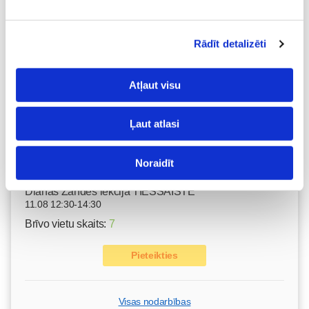
Nodarbības citā laikā
Rādīt detalizēti
Emocionālā un psiholoģiskā sagatavošanās
dzemdībām kopā ar Diānu Zandi tiešsaistē ZOOM.US
11.08 10:00-12:00
Atļaut visu
Brīvo vietu skaits:
9
Ļaut atlasi
Pieteikties
Noraidīt
Kā bērnam iekļauties klasē ar dažādiem bērniem?
Diānas Zandes lekcija TIEŠSAISTĒ
11.08 12:30-14:30
Brīvo vietu skaits:
7
Pieteikties
Visas nodarbības