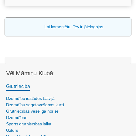
Lai komentētu, Tev ir jāielogojas
Vēl Māmiņu Klubā:
Grūtniecība
Dzemdību iestādes Latvijā
Dzemdību sagatavošanas kursi
Grūtniecības veselīga norise
Dzemdības
Sports grūtniecības laikā
Uzturs