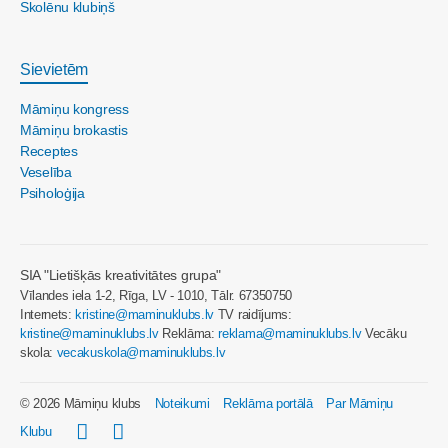
Skolēnu klubiņš
Sievietēm
Māmiņu kongress
Māmiņu brokastis
Receptes
Veselība
Psiholoģija
SIA "Lietišķās kreativitātes grupa"
Vīlandes iela 1-2, Rīga, LV - 1010, Tālr. 67350750
Internets:
kristine@maminuklubs.lv
TV raidījums:
kristine@maminuklubs.lv
Reklāma:
reklama@maminuklubs.lv
Vecāku
skola:
vecakuskola@maminuklubs.lv
© 2026 Māmiņu klubs
Noteikumi
Reklāma portālā
Par Māmiņu
Klubu