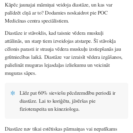
Kāpēc jaunajai māmiņai veidoja diastāze, un kas var
palīdzēt cīņā ar to? Dodamies noskaidrot pie POC
Medicīnas centra speciālistiem.
Diastāze ir stāvoklis, kad taisnie vēdera muskuļi
attālinās, un starp tiem izveidojas atstarpe. Šī stāvokļa
cēlonis parasti ir strauja vēdera muskuļu izstiepšanās jau
grūtniecības laikā. Diastāze var izraisīt vēdera izgāšanos,
palielināt muguras lejasdaļas izliekumu un veicināt
muguras sāpes.
Līdz pat 60% sieviešu pēcdzemdību periodā ir
diastāze. Lai to koriģētu, jāvēršas pie
fizioterapeita un kineziologa.
Diastāze nav tikai estētiskas pārmaiņas vai nepatīkams