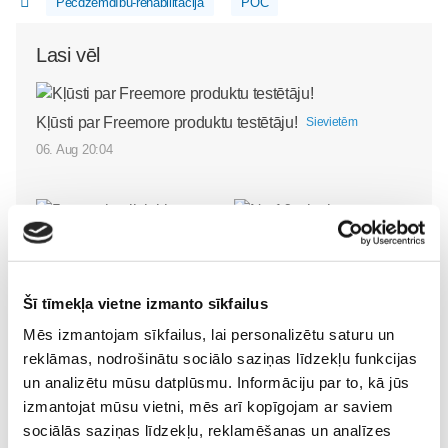
Pēcdzemdību-rehabilitācija
POC
Lasi vēl
Kļūsti par Freemore produktu testētāju!
Sievietēm
06. Aug 20:04
5 svarīgi soļi, lai bērns
Šī tīmekļa vietne izmanto sīkfailus
skolā atgrieztos vesels un
Mēs izmantojam sīkfailus, lai personalizētu saturu un
gatavs mācībām
No 16. oktobra atvērsies
Sievietēm
reklāmas, nodrošinātu sociālo saziņas līdzekļu funkcijas
durvis uz divām
06. Aug 10:24
un analizētu mūsu datplūsmu. Informāciju par to, kā jūs
pasaulēm: publicēts
izmantojat mūsu vietni, mēs arī kopīgojam ar saviem
filmas “Kristofers un divu
sociālās saziņas līdzekļu, reklamēšanas un analīzes
pasauļu atslēga” treileris