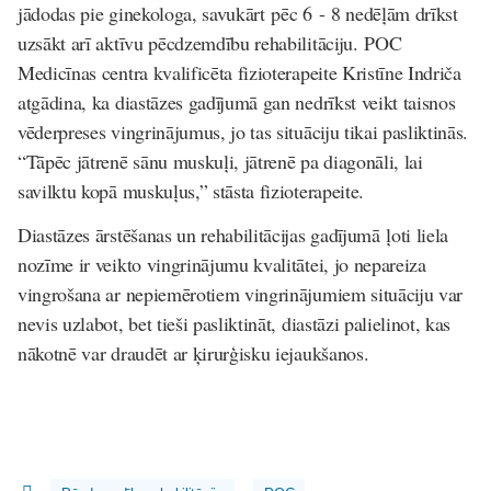
jādodas pie ginekologa, savukārt pēc 6 - 8 nedēļām drīkst
uzsākt arī aktīvu pēcdzemdību rehabilitāciju. POC
Medicīnas centra kvalificēta fizioterapeite Kristīne Indriča
atgādina, ka diastāzes gadījumā gan nedrīkst veikt taisnos
vēderpreses vingrinājumus, jo tas situāciju tikai pasliktinās.
“Tāpēc jātrenē sānu muskuļi, jātrenē pa diagonāli, lai
savilktu kopā muskuļus,” stāsta fizioterapeite.
Diastāzes ārstēšanas un rehabilitācijas gadījumā ļoti liela
nozīme ir veikto vingrinājumu kvalitātei, jo nepareiza
vingrošana ar nepiemērotiem vingrinājumiem situāciju var
nevis uzlabot, bet tieši pasliktināt, diastāzi palielinot, kas
nākotnē var draudēt ar ķirurģisku iejaukšanos.