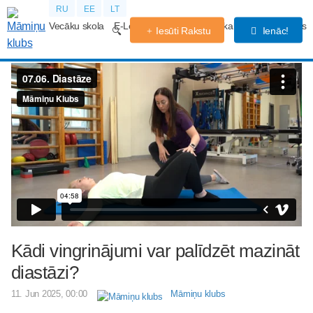
RU
EE
LT
Vecāku skola
E-Lekcijas
Grūtniecības kalendārs
Forums
Iesūti Rakstu
Ienāc!
Kādi vingrinājumi var palīdzēt mazināt
diastāzi?
11. Jun 2025, 00:00
Māmiņu klubs