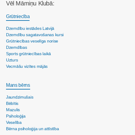
Vēl Māmiņu Klubā:
Grūtniecība
Dzemdību iestādes Latvijā
Dzemdību sagatavošanas kursi
Grūtniecības veselīga norise
Dzemdības
Sports grūtniecības laikā
Uzturs
Vecmāšu vizītes mājās
Mans bērns
Jaundzimušais
Bēbītis
Mazulis
Psiholoģija
Veselība
Bērna psiholoģija un attīstība