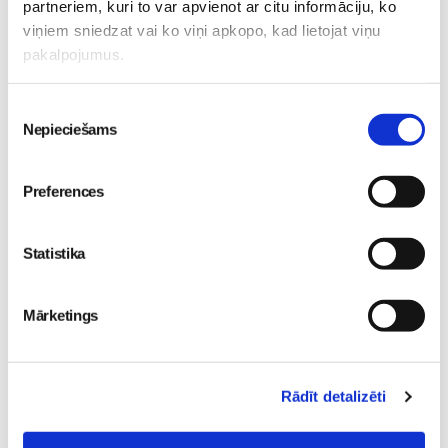
partneriem, kuri to var apvienot ar citu informāciju, ko
Sievietēm
viņiem sniedzat vai ko viņi apkopo, kad lietojat viņu
05. Aug 12:00
pakalpojumus.
Piekrišanas
Nepieciešams
izvēle
Sākam jauno Māmiņu
Preferences
Brokastu sezonu 9.
septembrī!
Sievietēm
03. Aug 16:09
Statistika
Mārketings
Rādīt detalizēti