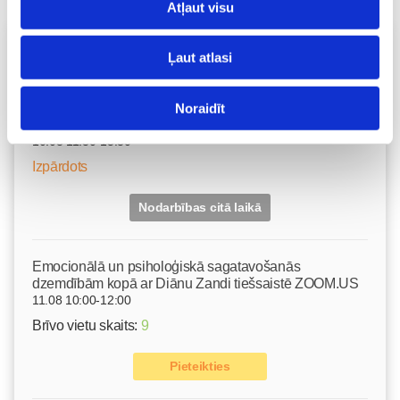
Atļaut visu
Vecāku skola
Ļaut atlasi
Grūtnieču masāža, pēcdzemdību masāža, ķermeņa
masāža Māmiņu klubā pie masāžas speciālistes Olgas
Noraidīt
Gerasimenko
Ķermeņa masāža
10.08 11:30-15:30
Izpārdots
Nodarbības citā laikā
Emocionālā un psiholoģiskā sagatavošanās
dzemdībām kopā ar Diānu Zandi tiešsaistē ZOOM.US
11.08 10:00-12:00
Brīvo vietu skaits:
9
Pieteikties