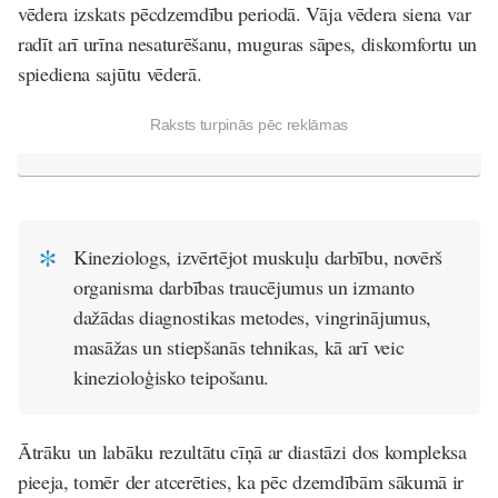
vēdera izskats pēcdzemdību periodā. Vāja vēdera siena var
radīt arī urīna nesaturēšanu, muguras sāpes, diskomfortu un
spiediena sajūtu vēderā.
Raksts turpinās pēc reklāmas
Kineziologs, izvērtējot muskuļu darbību, novērš
organisma darbības traucējumus un izmanto
dažādas diagnostikas metodes, vingrinājumus,
masāžas un stiepšanās tehnikas, kā arī veic
kinezioloģisko teipošanu.
Ātrāku un labāku rezultātu cīņā ar diastāzi dos kompleksa
pieeja, tomēr der atcerēties, ka pēc dzemdībām sākumā ir