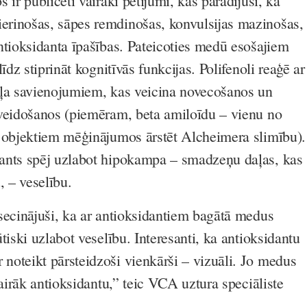
 ir publicēti vairāki pētījumi, kas parādījuši, ka
rinošas, sāpes remdinošas, konvulsijas mazinošas,
ntioksidanta īpašības. Pateicoties medū esošajiem
īdz stiprināt kognitīvās funkcijas. Polifenoli reaģē ar
kļa savienojumiem, kas veicina novecošanos un
veidošanos (piemēram, beta amiloīdu – vienu no
 objektiem mēģinājumos ārstēt Alcheimera slimību).
ants spēj uzlabot hipokampa – smadzeņu daļas, kas
, – veselību.
secinājuši, ka ar antioksidantiem bagātā medus
tiski uzlabot veselību. Interesanti, ka antioksidantu
oteikt pārsteidzoši vienkārši – vizuāli. Jo medus
vairāk antioksidantu,” teic VCA uztura speciāliste