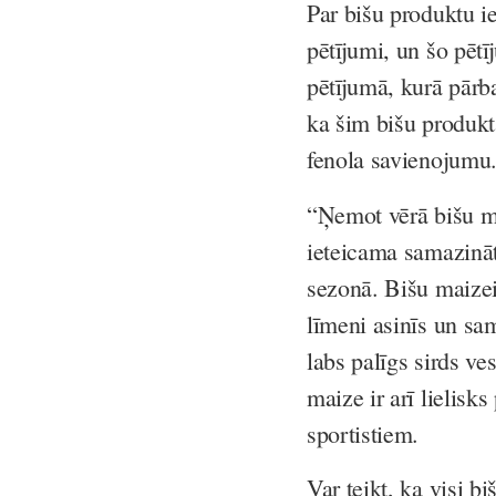
Par bišu produktu ie
pētījumi, un šo pē
pētījumā, kurā pārb
ka šim bišu produkt
fenola savienojumu
“Ņemot vērā bišu ma
ieteicama samazināt
sezonā. Bišu maizei 
līmeni asinīs un sam
labs palīgs sirds ve
maize ir arī lielisk
sportistiem.
Var teikt, ka visi b