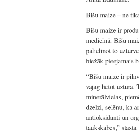
Bišu maize – ne tika
Bišu maize ir produk
medicīnā. Bišu maize
palielinot to uzturv
biežāk pieejamais b
“Bišu maize ir pilnv
vajag lietot uzturā
minerālvielas, piemē
dzelzi, selēnu, ka a
antioksidanti un or
taukskābes,” stāsta 