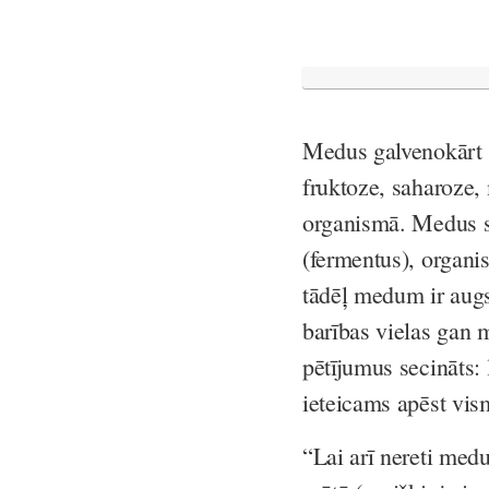
Medus galvenokārt s
fruktoze, saharoze, ma
organismā. Medus sat
(fermentus), organi
tādēļ medum ir augsta
barības vielas gan 
pētījumus secināts: 
ieteicams apēst vi
“Lai arī nereti med