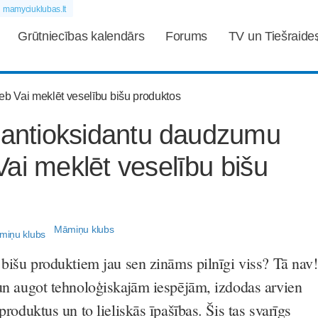
mamyciuklubas.lt
Grūtniecības kalendārs
Forums
TV un Tiešraide
t antioksidantu daudzumu
ai meklēt veselību bišu
Māmiņu klubs
r bišu produktiem jau sen zināms pilnīgi viss? Tā nav!
 un augot tehnoloģiskajām iespējām, izdodas arvien
 produktus un to lieliskās īpašības. Šis tas svarīgs