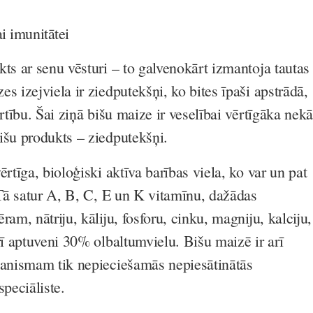
i imunitātei
ts ar senu vēsturi – to galvenokārt izmantoja tautas
s izejviela ir ziedputekšņi, ko bites īpaši apstrādā,
ērtību. Šai ziņā bišu maize ir veselībai vērtīgāka nekā
išu produkts – ziedputekšņi.
ērtīga, bioloģiski aktīva barības viela, ko var un pat
. Tā satur A, B, C, E un K vitamīnu, dažādas
ram, nātriju, kāliju, fosforu, cinku, magniju, kalciju,
rī aptuveni 30% olbaltumvielu. Bišu maizē ir arī
ganismam tik nepieciešamās nepiesātinātās
speciāliste.