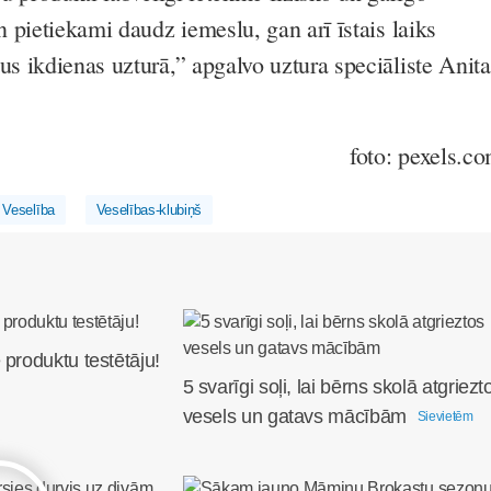
an pietiekami daudz iemeslu, gan arī īstais laiks
us ikdienas uzturā,” apgalvo uztura speciāliste Anita
foto: pexels.c
Veselība
Veselības-klubiņš
 produktu testētāju!
5 svarīgi soļi, lai bērns skolā atgriezt
vesels un gatavs mācībām
Sievietēm