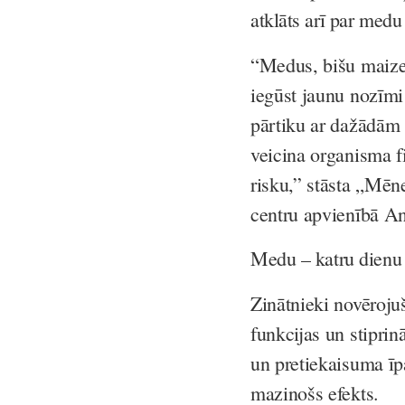
atklāts arī par medu
“Medus, bišu maize,
iegūst jaunu nozīmi 
pārtiku ar dažādām 
veicina organisma f
risku,” stāsta „Mēne
centru apvienībā 
Medu – katru dienu
Zinātnieki novēroju
funkcijas un stiprin
un pretiekaisuma īp
mazinošs efekts.