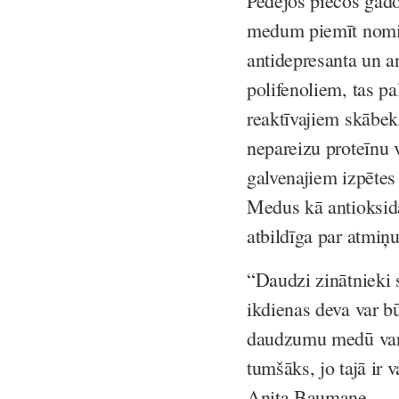
Pēdējos piecos gados
medum piemīt nomie
antidepresanta un a
polifenoliem, tas pal
reaktīvajiem skābe
nepareizu proteīnu 
galvenajiem izpētes
Medus kā antioksid
atbildīga par atmiņu
“Daudzi zinātnieki 
ikdienas deva var bū
daudzumu medū var n
tumšāks, jo tajā ir 
Anita Baumane.