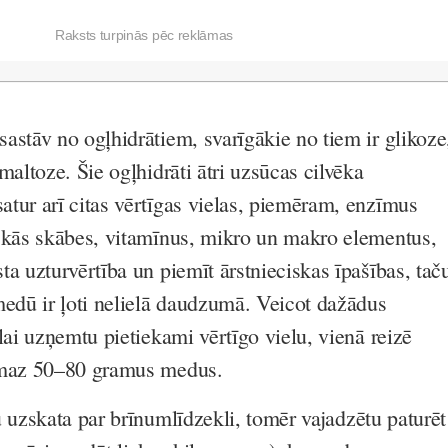
Raksts turpinās pēc reklāmas
astāv no ogļhidrātiem, svarīgākie no tiem ir glikoze
ltoze. Šie ogļhidrāti ātri uzsūcas cilvēka
ur arī citas vērtīgas vielas, piemēram, enzīmus
skās skābes, vitamīnus, mikro un makro elementus,
 uzturvērtība un piemīt ārstnieciskas īpašības, tač
medū ir ļoti nelielā daudzumā. Veicot dažādus
lai uzņemtu pietiekami vērtīgo vielu, vienā reizē
smaz 50–80 gramus medus.
u uzskata par
brīnumlīdzekli
, tomēr vajadzētu paturēt