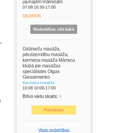
jaunajām māmiņām
07.08 16:30-17:00
Izpārdots
Nodarbības citā laikā
,
Grūtnieču masāža,
pēcdzemdību masāža,
ķermeņa masāža Māmiņu
klubā pie masāžas
speciālistes Olgas
Gerasimenko
Ķermeņa masāža
10.08 10:00-17:00
Brīvo vietu skaits:
4
a
Pieteikties
Visas nodarbības