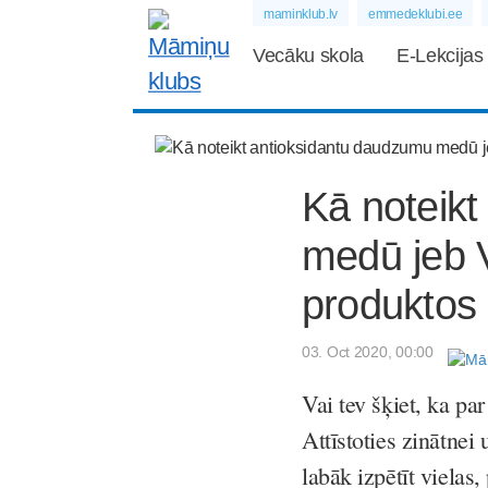
maminklub.lv
emmedeklubi.ee
Vecāku skola
E-Lekcijas
Kā noteik
medū jeb V
produktos
03. Oct 2020, 00:00
Vai tev šķiet, ka pa
Attīstoties zinātnei
labāk izpētīt vielas,