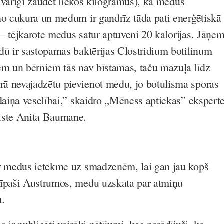
r svarīgi zaudēt liekos kilogramus), ka medus
no cukura un medum ir gandrīz tāda pati enerģētiskā
– tējkarote medus satur aptuveni 20 kalorijas. Jāņe
dū ir sastopamas baktērijas
Clostridium botilinum
em un bērniem tās nav bīstamas, taču mazuļa līdz
ā nevajadzētu pievienot medu, jo botulisma sporas
īdaiņa veselībai,” skaidro „Mēness aptiekas” eksperte
liste Anita Baumane.
ir medus ietekme uz smadzenēm, lai gan jau kopš
 īpaši Austrumos, medu uzskata par atmiņu
u.