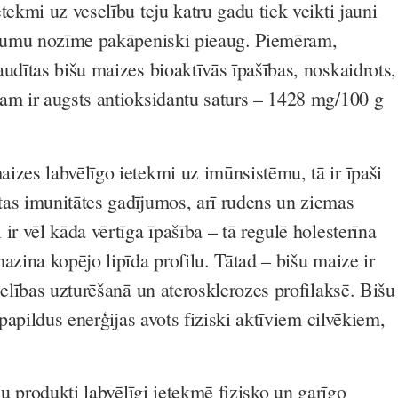
tekmi uz veselību teju katru gadu tiek veikti jauni
tījumu nozīme pakāpeniski pieaug. Piemēram,
audītas bišu maizes bioaktīvās īpašības, noskaidrots,
am ir augsts antioksidantu saturs – 1428 mg/100 g
.
izes labvēlīgo ietekmi uz imūnsistēmu, tā ir īpaši
as imunitātes gadījumos, arī rudens un ziemas
ir vēl kāda vērtīga īpašība – tā regulē holesterīna
azina kopējo lipīda profilu. Tātad – bišu maize ir
selības uzturēšanā un aterosklerozes profilaksē. Bišu
s papildus enerģijas avots fiziski aktīviem cilvēkiem,
išu produkti labvēlīgi ietekmē fizisko un garīgo