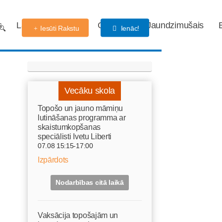
s
Labdarības fonds
Gaidības
Jaundzimušais
Iesūti Rakstu
Ienāc!
Vecāku skola
Topošo un jauno māmiņu
lutināšanas programma ar
skaistumkopšanas
speciālisti Ivetu Liberti
07.08 15:15-17:00
Izpārdots
Nodarbības citā laikā
Vaksācija topošajām un