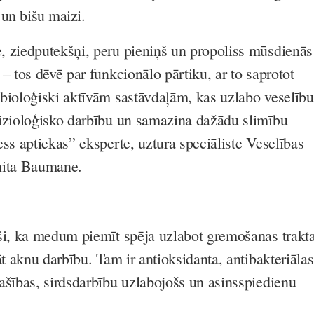
 un bišu maizi.
 ziedputekšņi, peru pieniņš un propoliss mūsdienās
– tos dēvē par funkcionālo pārtiku, ar to saprotot
bioloģiski aktīvām sastāvdaļām, kas uzlabo veselību
izioloģisko darbību un samazina dažādu slimību
ss aptiekas” eksperte, uztura speciāliste Veselības
Anita Baumane.
ši, ka medum piemīt spēja uzlabot gremošanas trakt
āt aknu darbību. Tam ir antioksidanta, antibakteriālas
ašības, sirdsdarbību uzlabojošs un asinsspiedienu