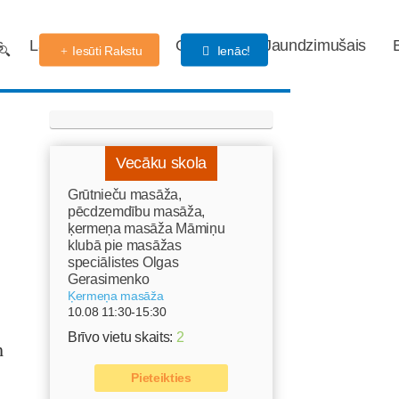
s
Labdarības fonds
Gaidības
Jaundzimušais
Iesūti Rakstu
Ienāc!
Vecāku skola
Grūtnieču masāža,
pēcdzemdību masāža,
ķermeņa masāža Māmiņu
klubā pie masāžas
speciālistes Olgas
Gerasimenko
Ķermeņa masāža
10.08 11:30-15:30
Brīvo vietu skaits:
2
m
Pieteikties