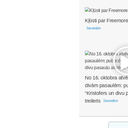
Kļūsti par Freemore
Sievietēm
No 16. oktobra atvē
divām pasaulēm: pub
“Kristofers un divu 
treileris
Sievietēm