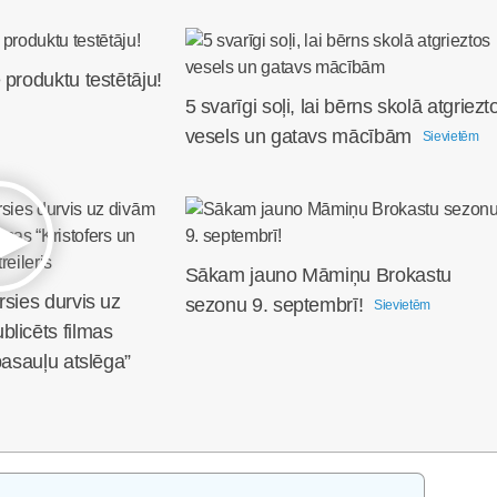
 produktu testētāju!
5 svarīgi soļi, lai bērns skolā atgriezt
vesels un gatavs mācībām
Sievietēm
Sākam jauno Māmiņu Brokastu
rsies durvis uz
sezonu 9. septembrī!
Sievietēm
licēts filmas
pasauļu atslēga”