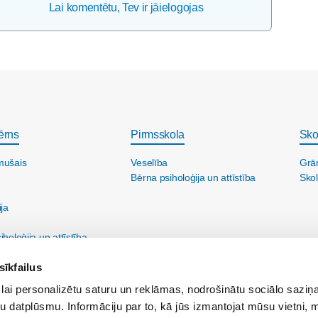
Lai komentētu, Tev ir jāielogojas
ērns
Pirmsskola
Sko
mušais
Veselība
Grā
Bērna psiholoģija un attīstība
Skol
ija
holoģija un attīstība
sīkfailus
lai personalizētu saturu un reklāmas, nodrošinātu sociālo saziņa
u datplūsmu. Informāciju par to, kā jūs izmantojat mūsu vietni, 