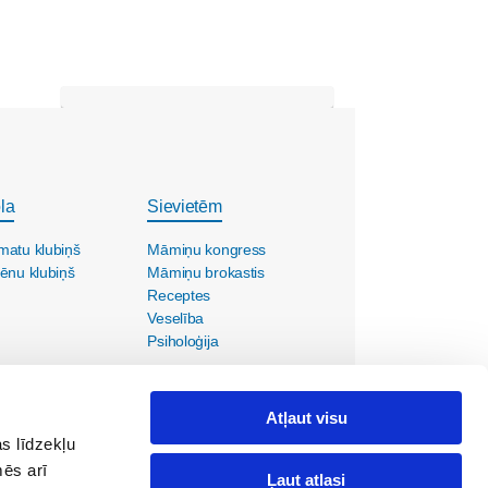
la
Sievietēm
matu klubiņš
Māmiņu kongress
ēnu klubiņš
Māmiņu brokastis
Receptes
Veselība
Psiholoģija
Atļaut visu
s līdzekļu
mēs arī
Ļaut atlasi