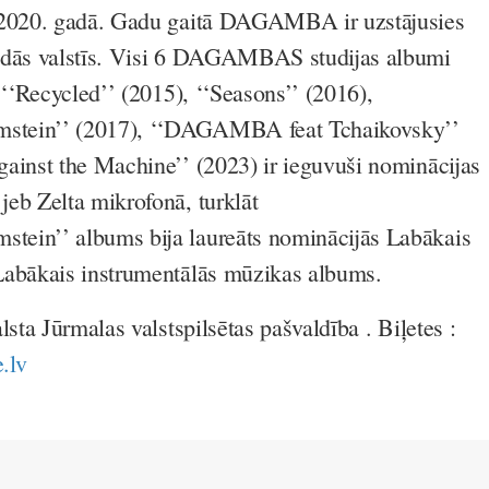
 2020. gadā. Gadu gaitā DAGAMBA ir uzstājusies
ādās valstīs. Visi 6 DAGAMBAS studijas albumi
 ‘‘Recycled’’ (2015), ‘‘Seasons’’ (2016),
tein’’ (2017), ‘‘DAGAMBA feat Tchaikovsky’’
ainst the Machine’’ (2023) ir ieguvuši nominācijas
eb Zelta mikrofonā, turklāt
ein’’ albums bija laureāts nominācijās Labākais
Labākais instrumentālās mūzikas albums.
lsta Jūrmalas valstspilsētas pašvaldība . Biļetes :
.lv