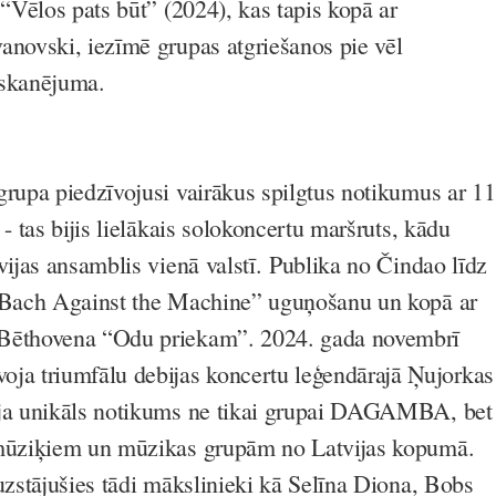
 “Vēlos pats būt” (2024), kas tapis kopā ar
anovski, iezīmē grupas atgriešanos pie vēl
 skanējuma.
grupa piedzīvojusi vairākus spilgtus notikumus ar 11
 - tas bijis lielākais solokoncertu maršruts, kādu
vijas ansamblis vienā valstī. Publika no Čindao līdz
 “Bach Against the Machine” uguņošanu un kopā ar
Bēthovena “Odu priekam”. 2024. gada novembrī
 triumfālu debijas koncertu leģendārajā Ņujorkas
ija unikāls notikums ne tikai grupai DAGAMBA, bet
 mūziķiem un mūzikas grupām no Latvijas kopumā.
 uzstājušies tādi mākslinieki kā Selīna Diona, Bobs