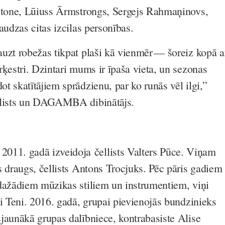
ūstone, Lūiuss Ārmstrongs, Sergejs Rahmaņinovs,
audzas citas izcilas personības.
uzt robežas tikpat plaši kā vienmēr — šoreiz kopā a
rķestri. Dzintari mums ir īpaša vieta, un sezonas
t skatītājiem sprādzienu, par ko runās vēl ilgi,”
llists un DAGAMBA dibinātājs.
1. gadā izveidoja čellists Valters Pūce. Viņam
s draugs, čellists Antons Trocjuks. Pēc pāris gadiem
dažādiem mūzikas stiliem un instrumentiem, viņi
ni Teni. 2016. gadā, grupai pievienojās bundzinieks
jaunākā grupas dalībniece, kontrabasiste Alise