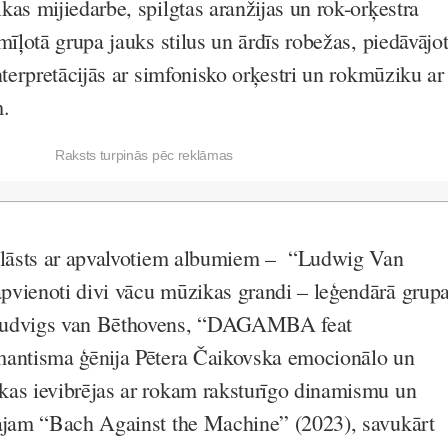
as mijiedarbe, spilgtas aranžijas un rok-orķestra
mīļotā grupa jauks stilus un ārdīs robežas, piedāvājo
 interpretācijās ar simfonisko orķestri un rokmūziku ar
m.
Raksts turpinās pēc reklāmas
 klāsts ar apvalvotiem albumiem – “Ludwig Van
pvienoti divi vācu mūzikas grandi – leģendārā grup
Ludvigs van Bēthovens, “DAGAMBA feat
mantisma ģēnija Pētera Čaikovska emocionālo un
kas ievibrējas ar rokam raksturīgo dinamismu un
kajam “Bach Against the Machine” (2023), savukārt