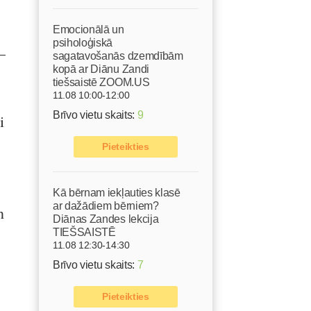
Emocionālā un
psiholoģiskā
–
sagatavošanās dzemdībām
kopā ar Diānu Zandi
tiešsaistē ZOOM.US
11.08 10:00-12:00
Brīvo vietu skaits:
9
i
Pieteikties
Kā bērnam iekļauties klasē
ar dažādiem bērniem?
n
Diānas Zandes lekcija
TIEŠSAISTĒ
11.08 12:30-14:30
Brīvo vietu skaits:
7
Pieteikties