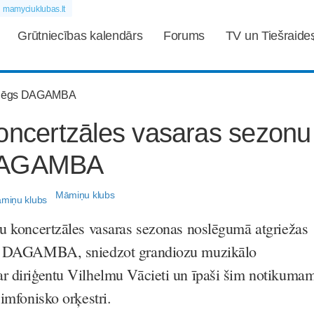
mamyciuklubas.lt
Grūtniecības kalendārs
Forums
TV un Tiešraide
oncertzāles vasaras sezonu
DAGAMBA
Māmiņu klubs
ru koncertzāles vasaras sezonas noslēgumā atgriežas
pa DAGAMBA, sniedzot grandiozu muzikālo
r diriģentu Vilhelmu Vācieti un īpaši šim notikuma
simfonisko orķestri.