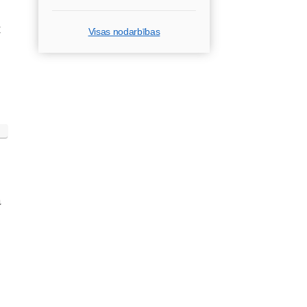
t
Visas nodarbības
a