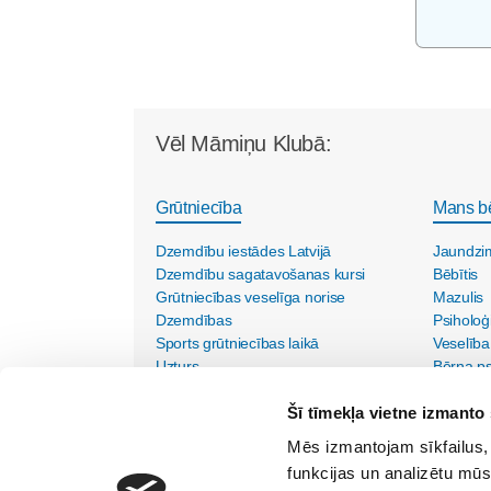
Vēl Māmiņu Klubā:
Grūtniecība
Mans b
Dzemdību iestādes Latvijā
Jaundzi
Dzemdību sagatavošanas kursi
Bēbītis
Grūtniecības veselīga norise
Mazulis
Dzemdības
Psiholoģ
Sports grūtniecības laikā
Veselība
Uzturs
Bērna psi
Vecmāšu vizītes mājās
Šī tīmekļa vietne izmanto 
Mēs izmantojam sīkfailus, 
funkcijas un analizētu mūs