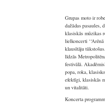
Grupas moto ir rob
dažādas pasaules, da
klasiskās mūzikas r
lielkoncerti ‘‘Arēn
klausītāju tūkstoš
līdzās Metropolitēn
festivālā. Akadēmis
popa, roka, klasisk
efektīgi, klasiskās
un vitalitāti.
Koncerta programm