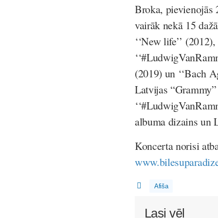
Broka, pievienojās
vairāk nekā 15 daž
‘‘New life’’ (2012),
‘‘#LudwigVanRamms
(2019) un ‘‘Bach Ag
Latvijas “Grammy” j
‘‘#LudwigVanRammst
albuma dizains un 
Koncerta norisi atba
www.bilesuparadize
Afiša
Lasi vēl