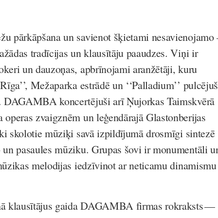
ežu pārkāpšana un savienot šķietami nesavienojamo 
žādas tradīcijas un klausītāju paaudzes. Viņi ir
okeri un dauzoņas, apbrīnojami aranžētāji, kuru
ā Rīga’’, Mežaparka estrādē un ‘‘Palladium’’ pulcējuš
us. DAGAMBA koncertējuši arī Ņujorkas Taimskvērā
a operas zvaigznēm un leģendārajā Glastonberijas
ki skolotie mūziķi savā izpildījumā drosmīgi sintezē
o un pasaules mūziku. Grupas šovi ir monumentāli u
 mūzikas melodijas iedzīvinot ar neticamu dinamismu
ā klausītājus gaida DAGAMBA firmas rokraksts —