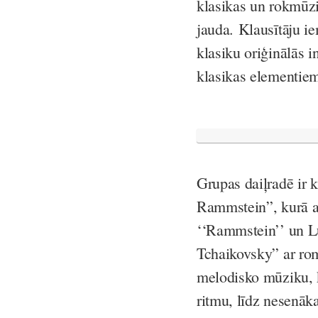
klasikas un rokmūzik
jauda. Klausītāju ie
klasiku oriģinālās
klasikas elementie
Grupas daiļradē ir
Rammstein”, kurā a
‘‘Rammstein’’ un 
Tchaikovsky” ar ro
melodisko mūziku, 
ritmu, līdz nesenā