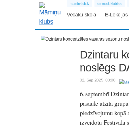
maminklub.lv
emmedeklubi.ee
Vecāku skola
E-Lekcijas
Dzintaru k
noslēgs 
02. Sep 2025, 00:00
6. septembrī Dzinta
pasaulē atzītā gru
piedzīvojumu kopā a
izveidotu Festivāla 