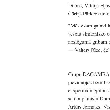
Dilans, Vitnija Hj
Čārlijs Pārkers un d
“Mēs esam gatavi la
veselu simfonisko o
noslēgumā gribam do
— Valters Pūce, če
Grupu DAGAMBA 201
pievienojās bērnība
eksperimentējot ar 
satika pianistu Dai
Artūrs Jermaks. Vis