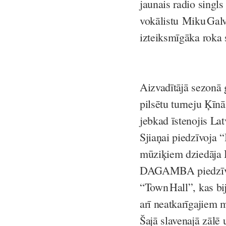
jaunais radio singls
vokālistu Miku Galv
izteiksmīgāka roka
Aizvadītājā sezonā 
pilsētu turneju Ķīnā
jebkad īstenojis Lat
Sjiaņai piedzīvoja
mūziķiem dziedāja 
DAGAMBA piedzīvoja
“Town Hall”, kas b
arī neatkarīgajiem
Šajā slavenajā zālē