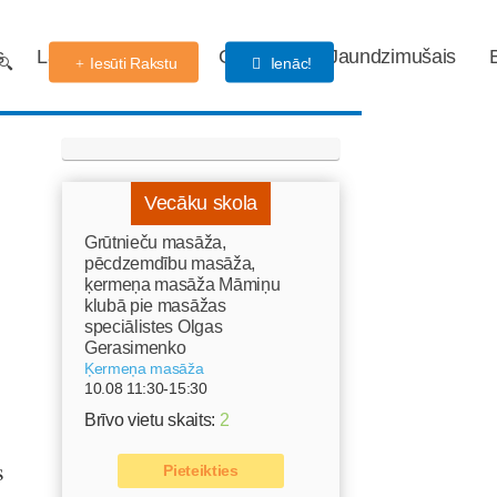
s
Labdarības fonds
Gaidības
Jaundzimušais
Iesūti Rakstu
Ienāc!
Vecāku skola
Grūtnieču masāža,
pēcdzemdību masāža,
ķermeņa masāža Māmiņu
klubā pie masāžas
speciālistes Olgas
Gerasimenko
Ķermeņa masāža
10.08 11:30-15:30
Brīvo vietu skaits:
2
s
Pieteikties