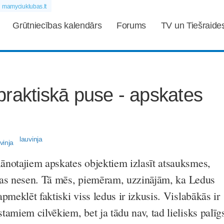
mamyciuklubas.lt
Grūtniecības kalendārs
Forums
TV un Tiešraide
raktiskā puse - apskates
lauvinja
notajiem apskates objektiem izlasīt atsauksmes,
tītas nesen. Tā mēs, piemēram, uzzinājām, ka Ledus
pmeklēt faktiski viss ledus ir izkusis. Vislabākās ir
amiem cilvēkiem, bet ja tādu nav, tad lielisks palīg