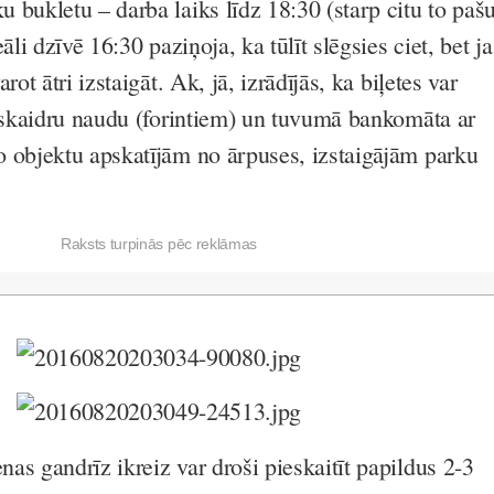
 bukletu – darba laiks līdz 18:30 (starp citu to paš
āli dzīvē 16:30 paziņoja, ka tūlīt slēgsies ciet, bet ja
rot ātri izstaigāt. Ak, jā, izrādījās, ka biļetes var
r skaidru naudu (forintiem) un tuvumā bankomāta ar
 objektu apskatījām no ārpuses, izstaigājām parku
Raksts turpinās pēc reklāmas
as gandrīz ikreiz var droši pieskaitīt papildus 2-3