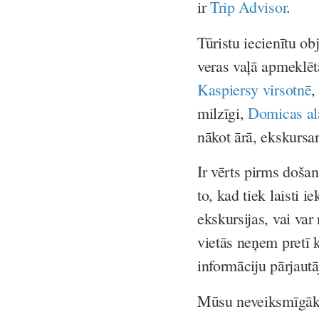
ir
Trip Advisor
.
Tūristu iecienītu ob
veras vaļā apmeklēt
Kaspiersy virsotnē
,
milzīgi,
Domicas a
nākot ārā, ekskursant
Ir vērts pirms došanā
to, kad tiek laisti i
ekskursijas, vai var
vietās neņem pretī 
informāciju pārjaut
Mūsu neveiksmīgāk