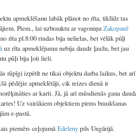
jektu apmeklēšanu labāk plānot no rīta, tiklīdz tas
ājiem. Piem., lai uzbrauktu ar vagoniņu
Zakopanē
 no rīta pl.8:00 rindas bija nelielas, bet vēlāk pūļi
lā
uz rīta apmeklējumu nebija daudz ļaužu, bet jau
u pūļi bija ļoti lieli.
s rūpīgi izpētīt ne tikai objektu darba laikus, bet arī
ekšā pēdējie apmeklētāji, cik reizes dienā ir
 norēķināties ar karti. Jā, jā arī mūsdienās gana daud
kartes! Uz vairākiem objektiem pirms braukšanas
ājām e-pastā.
ais piemērs ceļojumā
Edeleny
pils Ungārijā.