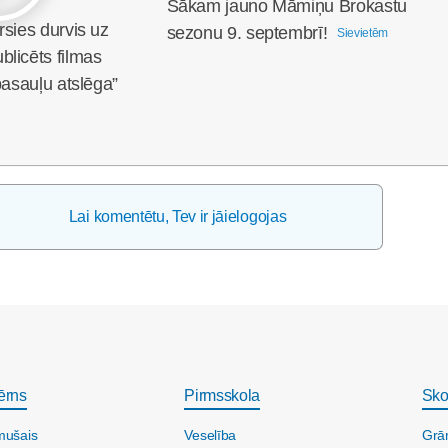
Sākam jauno Māmiņu Brokastu
rsies durvis uz
sezonu 9. septembrī!
Sievietēm
licēts filmas
pasauļu atslēga”
Lai komentētu, Tev ir jāielogojas
ērns
Pirmsskola
Sko
mušais
Veselība
Grā