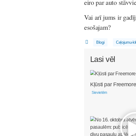
eiro par auto stāvvie
Vai arī jums ir gadī
esošajam?
Blogi
Ceļojumu-kl
Lasi vēl
Kļūsti par Freemore
Sievietēm