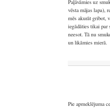
Paļāvāmies uz smuku
vēsta mājas lapa), re
mēs akurāt gribot, va
iegādāties tikai pa
neesot. Tā nu smuko
un likāmies mierā.
Pie apmeklējuma cen