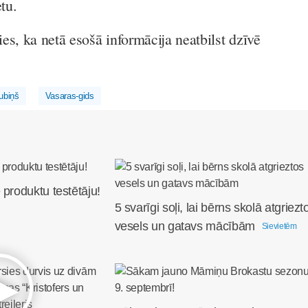
tu.
jies, ka netā esošā informācija neatbilst dzīvē
ubiņš
Vasaras-gids
 produktu testētāju!
5 svarīgi soļi, lai bērns skolā atgriezt
vesels un gatavs mācībām
Sievietēm