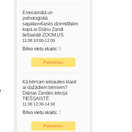
Emocionālā un
psiholoģiskā
sagatavošanās dzemdībām
kopā ar Diānu Zandi
tiešsaistē ZOOM.US
11.08 10:00-12:00
Brīvo vietu skaits:
9
Pieteikties
Kā bērnam iekļauties klasē
ar dažādiem bērniem?
z
Diānas Zandes lekcija
TIEŠSAISTĒ
11.08 12:30-14:30
Brīvo vietu skaits:
7
Pieteikties