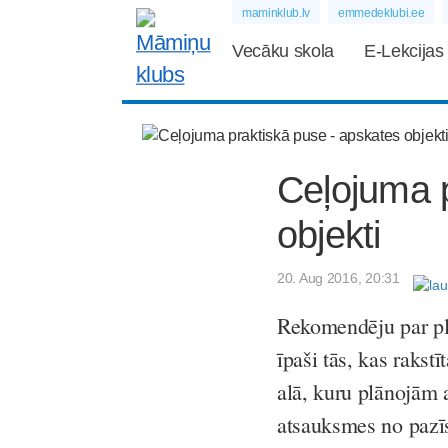
maminklub.lv
emmedeklubi.ee
Vecāku skola
E-Lekcijas
Ceļojuma p
objekti
20. Aug 2016, 20:31
Rekomendēju par plā
īpaši tās, kas raks
alā, kuru plānojām a
atsauksmes no pazīst