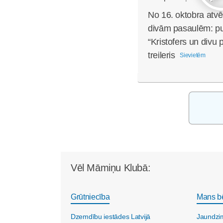
No 16. oktobra atvē
divām pasaulēm: pub
“Kristofers un divu 
treileris
Sievietēm
Vēl Māmiņu Klubā:
Grūtniecība
Mans b
Dzemdību iestādes Latvijā
Jaundzi