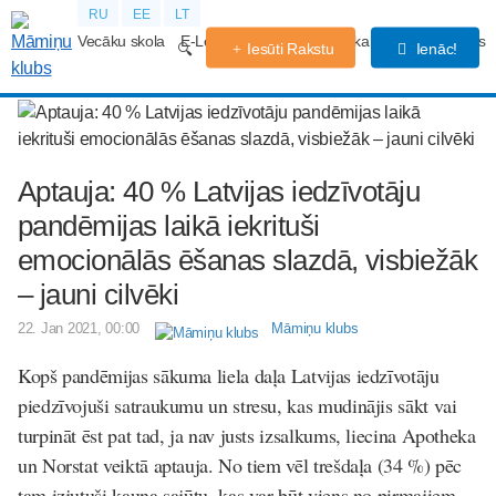
RU
EE
LT
Vecāku skola
E-Lekcijas
Grūtniecības kalendārs
Forums
Iesūti Rakstu
Ienāc!
Aptauja: 40 % Latvijas iedzīvotāju
pandēmijas laikā iekrituši
emocionālās ēšanas slazdā, visbiežāk
– jauni cilvēki
22. Jan 2021, 00:00
Māmiņu klubs
Kopš pandēmijas sākuma liela daļa Latvijas iedzīvotāju
piedzīvojuši satraukumu un stresu, kas mudinājis sākt vai
turpināt ēst pat tad, ja nav justs izsalkums, liecina Apotheka
un Norstat veiktā aptauja. No tiem vēl trešdaļa (34 %) pēc
tam izjutuši kauna sajūtu, kas var būt viens no pirmajiem