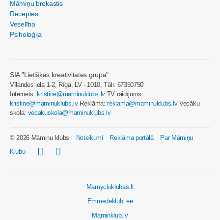
Māmiņu brokastis
Receptes
Veselība
Psiholoģija
SIA "Lietišķās kreativitātes grupa"
Vīlandes iela 1-2, Rīga, LV - 1010, Tālr. 67350750
Internets:
kristine@maminuklubs.lv
TV raidījums:
kristine@maminuklubs.lv
Reklāma:
reklama@maminuklubs.lv
Vecāku
skola:
vecakuskola@maminuklubs.lv
© 2026 Māmiņu klubs
Noteikumi
Reklāma portālā
Par Māmiņu
Klubu
Mamyciuklubas.lt
Emmedeklubi.ee
Maminklub.lv