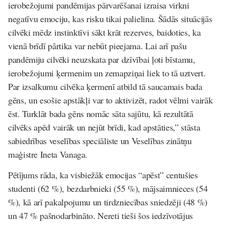
ierobežojumi pandēmijas pārvarēšanai izraisa virkni
negatīvu emociju, kas risku tikai palielina. Šādās situācijās
cilvēki mēdz instinktīvi sākt krāt rezerves, baidoties, ka
vienā brīdī pārtika var nebūt pieejama. Lai arī pašu
pandēmiju cilvēki neuzskata par dzīvībai ļoti bīstamu,
ierobežojumi ķermenim un zemapziņai liek to tā uztvert.
Par izsalkumu cilvēka ķermenī atbild tā saucamais
bada
gēns
, un esošie apstākļi var to aktivizēt, radot vēlmi vairāk
ēst. Turklāt bada gēns nomāc sāta sajūtu, kā rezultātā
cilvēks apēd vairāk un nejūt brīdi, kad apstāties,” stāsta
sabiedrības veselības speciāliste un Veselības zinātņu
maģistre Ineta Vanaga.
Pētījums rāda, ka visbiežāk emocijas “apēst” centušies
studenti (62 %), bezdarbnieki (55 %), mājsaimnieces (54
%), kā arī pakalpojumu un tirdzniecības sniedzēji (48 %)
un 47 % pašnodarbināto. Nereti tieši šos iedzīvotājus