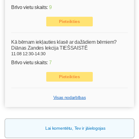
Brīvo vietu skaits:
9
Pieteikties
Kā bērnam iekļauties klasē ar dažādiem bērniem?
Diānas Zandes lekcija TIEŠSAISTĒ
11.08 12:30-14:30
Brīvo vietu skaits:
7
Pieteikties
Visas nodarbības
Lai komentētu, Tev ir jāielogojas