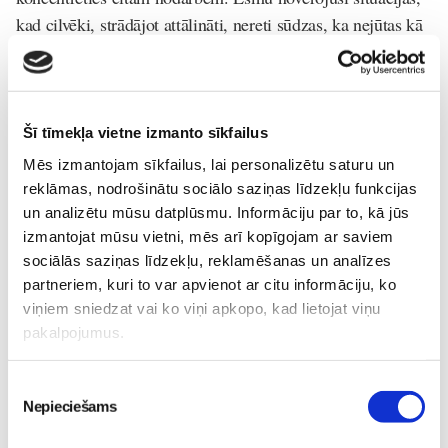
kad cilvēki, strādājot attālināti, nereti sūdzas, ka nejūtas kā
darbā, un tas ir vēl viens iemesls nekontrolētai ēšanai.
Šādos gadījumos iesaku darba dienu organizēt iespējami
pietuvināti biroja režīmam – iekārtot darba vietu pie galda,
saģērbties darba drēbēs, kā arī pirms un pēc darba dienas
Šī tīmekļa vietne izmanto sīkfailus
vismaz uz desmit minūtēm iziet pastaigāties. Savukārt, ja
Mēs izmantojam sīkfailus, lai personalizētu saturu un
ierobežojumu laikā ir saasinājusies kāda psiholoģiska
reklāmas, nodrošinātu sociālo saziņas līdzekļu funkcijas
problēma, ko cilvēks mēģina atrisināt ar ēdiena palīdzību,
un analizētu mūsu datplūsmu. Informāciju par to, kā jūs
izmantojat mūsu vietni, mēs arī kopīgojam ar saviem
tad noteikti ir jāmeklē speciālista palīdzība – psihoterapeita
sociālās saziņas līdzekļu, reklamēšanas un analīzes
vai psihologa,” saka speciāliste Ineta Vanaga.
partneriem, kuri to var apvienot ar citu informāciju, ko
Tiem, kam šobrīd nav iespēju vērsties pie profesionāļa,
viņiem sniedzat vai ko viņi apkopo, kad lietojat viņu
ieteicams mājas apstākļos praktizēt apzinātību – prāta
pakalpojumus.
nomierināšanai sākotnēji pilnībā pietiks ar 10–15 minūtēm
dienā, kuru laikā nodoties meditācijai un koncentrēties uz
Piekrišanas
Nepieciešams
izvēle
savu elpošanu.