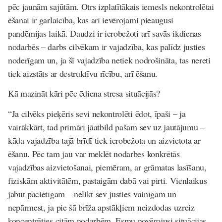
pēc jaunām sajūtām. Otrs izplatītākais iemesls nekontrolētai
ēšanai ir garlaicība, kas arī ievērojami pieaugusi
pandēmijas laikā. Daudzi ir ierobežoti arī savās ikdienas
nodarbēs – darbs cilvēkam ir vajadzība, kas palīdz justies
noderīgam un, ja šī vajadzība netiek nodrošināta, tas nereti
tiek aizstāts ar destruktīvu rīcību, arī ēšanu.
Kā mazināt kāri pēc ēdiena stresa situācijās?
“Ja cilvēks pieķēris sevi nekontrolēti ēdot, īpaši – ja
vairākkārt, tad primāri jāatbild pašam sev uz jautājumu –
kāda vajadzība tajā brīdī tiek ierobežota un aizvietota ar
ēšanu. Pēc tam jau var meklēt nodarbes konkrētās
vajadzības aizvietošanai, piemēram, ar grāmatas lasīšanu,
fiziskām aktivitātēm, pastaigām dabā vai pirti. Vienlaikus
jābūt pacietīgam – nelikt sev justies vainīgam un
nepārmest, ja pie šā brīža apstākļiem neizdodas uzreiz
koncentrēties citām nodarbēm. Esmu novērojusi situācijas,