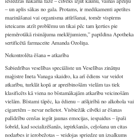
ieslēdzas nākamā fāze – cilvēks izjūt kaunu, vainas apziņu
– un aplis sākas no gala. Protams, ir medikamenti apetītes
mazināšanai vai organisma attīrīšanai, tomēr vispirms
ieteicams atzīt problēmu un tikai pēc tam ķerties pie
piemērotākā risinājuma meklējumiem,” papildina
Apotheka
sertificētā farmaceite Amanda Ozoliņa.
Nekontrolēta ēšana = atkarība
Sabiedrības veselības speciāliste un Veselības zinātņu
maģistre Ineta Vanaga skaidro, ka arī ēdiens var veidot
atkarību, turklāt kopā ar apreibinošām vielām tas tiek
klasificēts kā viena no bīstamākajām atkarību veicinošām
vielām. Bīstami tāpēc, ka ēdienu – atšķirībā no alkohola vai
cigaretēm – nevar nelietot. Visbiežāk cilvēki ar ēšanas
palīdzību cenšas iegūt jaunas emocijas, iespaidus – īpaši
šobrīd, kad socializēšanās, iepirkšanās, ceļošana un citas
nodarbes ir ierobežotas – veidojas spriedze un
izsalkums