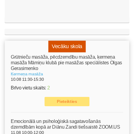
Vecāku skola
Grūtnieču masāža, pēcdzemdību masāža, ķermeņa
masāža Māmiņu klubā pie masāžas speciālistes Olgas
Gerasimenko
Ķermeņa masāža
10.08 11:30-15:30
Brīvo vietu skaits:
2
Pieteikties
Emocionālā un psiholoģiskā sagatavošanās
dzemdībām kopā ar Diānu Zandi tiešsaistē ZOOM.US
11.08 10:00-12:00