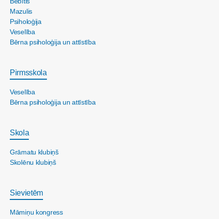
Bēbītis
Mazulis
Psiholoģija
Veselība
Bērna psiholoģija un attīstība
Pirmsskola
Veselība
Bērna psiholoģija un attīstība
Skola
Grāmatu klubiņš
Skolēnu klubiņš
Sievietēm
Māmiņu kongress