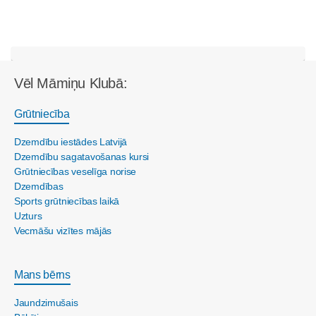
Vēl Māmiņu Klubā:
Grūtniecība
Dzemdību iestādes Latvijā
Dzemdību sagatavošanas kursi
Grūtniecības veselīga norise
Dzemdības
Sports grūtniecības laikā
Uzturs
Vecmāšu vizītes mājās
Mans bērns
Jaundzimušais