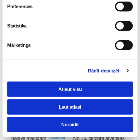
*Pētījums veikts sadarbībā ar interneta pētījumu kompāniju
Preferences
Norstat, laika posmā no 5. līdz 13. janvārim, aptaujājot
1010 respondentus.
Statistika
Veselība
Veselības-klubiņš
Mārketings
Lasi vēl
Rādīt detalizēti
Kļūsti par Freemore produktu testētāju!
Sievietēm
06. Aug 20:04
Atļaut visu
Ļaut atlasi
5 svarīgi soļi, lai bērns
Noraidīt
skolā atgrieztos vesels un
gatavs mācībām
No 16. oktobra atvērsies
Sievietēm