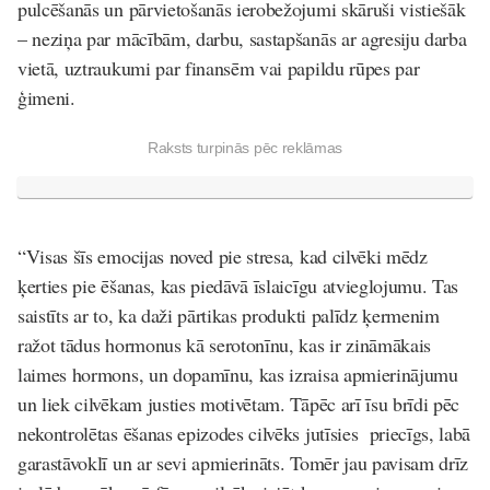
pulcēšanās un pārvietošanās ierobežojumi skāruši vistiešāk
– neziņa par mācībām, darbu, sastapšanās ar agresiju darba
vietā, uztraukumi par finansēm vai papildu rūpes par
ģimeni.
Raksts turpinās pēc reklāmas
“Visas šīs emocijas noved pie stresa, kad cilvēki mēdz
ķerties pie ēšanas, kas piedāvā īslaicīgu atvieglojumu. Tas
saistīts ar to, ka daži pārtikas produkti palīdz ķermenim
ražot tādus hormonus kā serotonīnu, kas ir zināmākais
laimes hormons, un dopamīnu, kas izraisa apmierinājumu
un liek cilvēkam justies motivētam. Tāpēc arī īsu brīdi pēc
nekontrolētas ēšanas epizodes cilvēks jutīsies priecīgs, labā
garastāvoklī un ar sevi apmierināts. Tomēr jau pavisam drīz