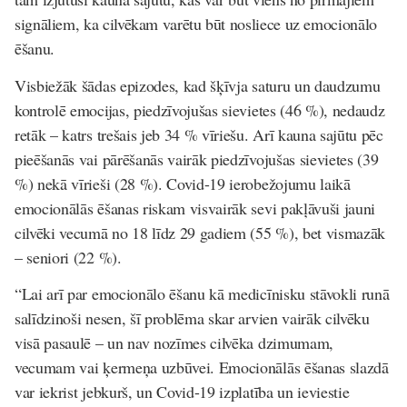
signāliem, ka cilvēkam varētu būt nosliece uz emocionālo
ēšanu.
Visbiežāk šādas epizodes, kad šķīvja saturu un daudzumu
kontrolē emocijas, piedzīvojušas sievietes (46 %), nedaudz
retāk – katrs trešais jeb 34 % vīriešu. Arī kauna sajūtu pēc
pieēšanās vai pārēšanās vairāk piedzīvojušas sievietes (39
%) nekā vīrieši (28 %). Covid-19 ierobežojumu laikā
emocionālās ēšanas riskam visvairāk sevi pakļāvuši jauni
cilvēki vecumā no 18 līdz 29 gadiem (55 %), bet vismazāk
– seniori (22 %).
“Lai arī par emocionālo ēšanu kā medicīnisku stāvokli runā
salīdzinoši nesen, šī problēma skar arvien vairāk cilvēku
visā pasaulē – un nav nozīmes cilvēka dzimumam,
vecumam vai ķermeņa uzbūvei. Emocionālās ēšanas slazdā
var iekrist jebkurš, un Covid-19 izplatība un ieviestie