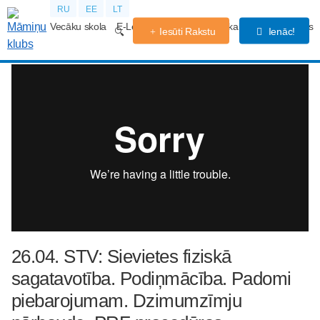
RU
EE
LT
Vecāku skola
E-Lekcijas
Grūtniecības kalendārs
Forums
Iesūti Rakstu
Ienāc!
26.04. STV: Sievietes fiziskā
sagatavotība. Podiņmācība. Padomi
piebarojumam. Dzimumzīmju