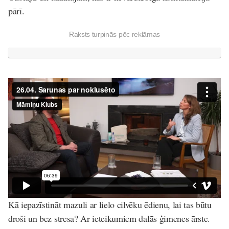
pārī.
Raksts turpinās pēc reklāmas
Kā iepazīstināt mazuli ar lielo cilvēku ēdienu, lai tas būtu
droši un bez stresa? Ar ieteikumiem dalās ģimenes ārste.