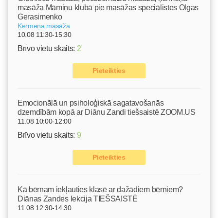
masāža Māmiņu klubā pie masāžas speciālistes Olgas
Gerasimenko
Ķermeņa masāža
10.08 11:30-15:30
Brīvo vietu skaits:
2
Pieteikties
Emocionālā un psiholoģiskā sagatavošanās
dzemdībām kopā ar Diānu Zandi tiešsaistē ZOOM.US
11.08 10:00-12:00
Brīvo vietu skaits:
9
Pieteikties
Kā bērnam iekļauties klasē ar dažādiem bērniem?
Diānas Zandes lekcija TIEŠSAISTĒ
11.08 12:30-14:30