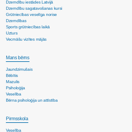
Dzemdību iestādes Latvijā
Dzemdību sagatavošanas kursi
Grūtniecības veselīga norise
Dzemdības
Sports grūtniecības laikā
Uzturs
Vecmāšu vizītes mājās
Mans bērns
Jaundzimušais
Bēbītis
Mazulis
Psiholoģija
Veselība
Bērna psiholoģija un attīstība
Pirmsskola
Veselība