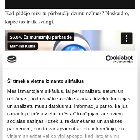
Kad pēdējo reizi tu pārbaudīji dzimumzīmes? Noskaidro,
kāpēc tas ir tik svarīgi.
Šī tīmekļa vietne izmanto sīkfailus
Mēs izmantojam sīkfailus, lai personalizētu saturu un
reklāmas, nodrošinātu sociālo saziņas līdzekļu funkcijas
un analizētu mūsu datplūsmu. Informāciju par to, kā jūs
izmantojat mūsu vietni, mēs arī kopīgojam ar saviem
TV
sociālās saziņas līdzekļu, reklamēšanas un analīzes
partneriem, kuri to var apvienot ar citu informāciju, ko
Lasi vēl
viņiem sniedzat vai ko viņi apkopo, kad lietojat viņu