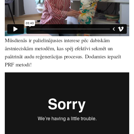
Mūsdienās ir palielinājusies interese pēc dabiskām
ārstnieciskām metodēm, kas spēj efektīvi sekmēt un
paātrināt audu reģenerācijas procesus. Dodamies iepazīt
PRF metodi!