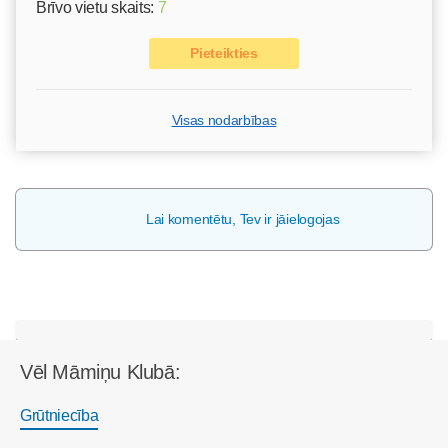
Brīvo vietu skaits:
7
Pieteikties
Visas nodarbības
Lai komentētu, Tev ir jāielogojas
Vēl Māmiņu Klubā:
Grūtniecība