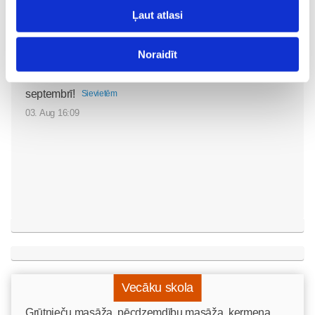
Ļaut atlasi
Noraidīt
Sākam jauno Māmiņu
Brokastu sezonu 9.
septembrī!
Sievietēm
03. Aug 16:09
Vecāku skola
Grūtnieču masāža, pēcdzemdību masāža, ķermeņa