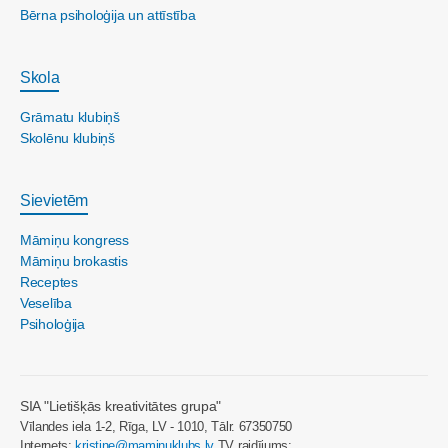
Bērna psiholoģija un attīstība
Skola
Grāmatu klubiņš
Skolēnu klubiņš
Sievietēm
Māmiņu kongress
Māmiņu brokastis
Receptes
Veselība
Psiholoģija
SIA "Lietišķās kreativitātes grupa"
Vīlandes iela 1-2, Rīga, LV - 1010, Tālr. 67350750
Internets:
kristine@maminuklubs.lv
TV raidījums: