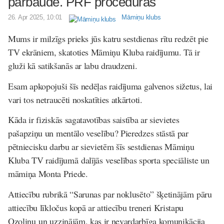
pārbaude. PRF procedūras
26. Apr 2025, 10:01
Māmiņu klubs
Mums ir milzīgs prieks jūs katru sestdienas rītu redzēt pie
TV ekrāniem, skatoties Māmiņu Kluba raidījumu. Tā ir
gluži kā satikšanās ar labu draudzeni.
Esam apkopojuši šīs nedēļas raidījuma galvenos sižetus, lai
vari tos netraucēti noskatīties atkārtoti.
Kāda ir fiziskās sagatavotības saistība ar sievietes
pašapziņu un mentālo veselību? Pieredzes stāstā par
pētniecisku darbu ar sievietēm šīs sestdienas Māmiņu
Kluba TV raidījumā dalījās veselības sporta speciāliste un
māmiņa Monta Priede.
Attiecību rubrikā “Sarunas par noklusēto” šķetinājām pāru
attiecību līkločus kopā ar attiecību treneri Kristapu
Ozoliņu un uzzinājām, kas ir nevardarbīga komunikācija