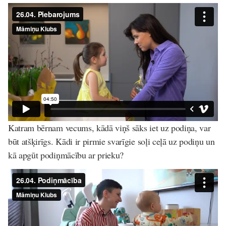
Katram bērnam vecums, kādā viņš sāks iet uz podiņa, var
būt atšķirīgs. Kādi ir pirmie svarīgie soļi ceļā uz podiņu un
kā apgūt podiņmācību ar prieku?