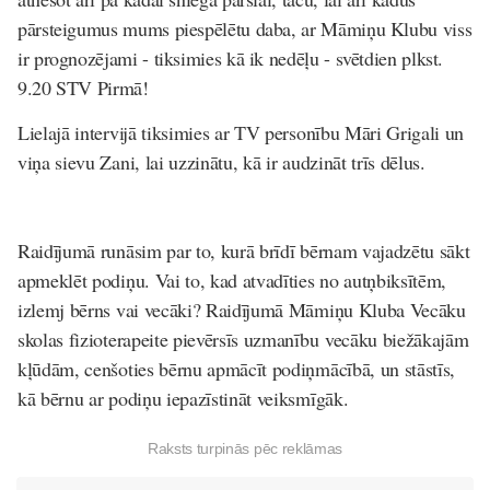
pārsteigumus mums piespēlētu daba, ar Māmiņu Klubu viss
ir prognozējami - tiksimies kā ik nedēļu - svētdien plkst.
9.20 STV Pirmā!
Lielajā intervijā tiksimies ar TV personību Māri Grigali un
viņa sievu Zani, lai uzzinātu, kā ir audzināt trīs dēlus.
Raidījumā runāsim par to, kurā brīdī bērnam vajadzētu sākt
apmeklēt podiņu. Vai to, kad atvadīties no autņbiksītēm,
izlemj bērns vai vecāki? Raidījumā Māmiņu Kluba Vecāku
skolas fizioterapeite pievērsīs uzmanību vecāku biežākajām
kļūdām, cenšoties bērnu apmācīt podiņmācībā, un stāstīs,
kā bērnu ar podiņu iepazīstināt veiksmīgāk.
Raksts turpinās pēc reklāmas