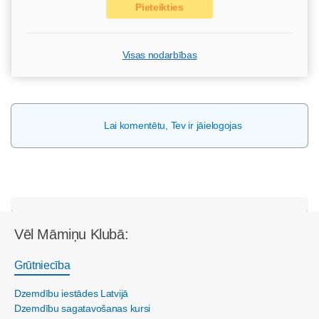
Pieteikties
Visas nodarbības
Lai komentētu, Tev ir jāielogojas
Vēl Māmiņu Klubā:
Grūtniecība
Dzemdību iestādes Latvijā
Dzemdību sagatavošanas kursi