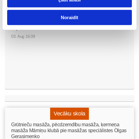
Sākam jauno Māmiņu
Noraidīt
Brokastu sezonu 9.
septembrī!
Sievietēm
03. Aug 16:09
Vecāku skola
Grūtnieču masāža, pēcdzemdību masāža, ķermeņa
masāža Māmiņu klubā pie masāžas speciālistes Olgas
Gerasimenko