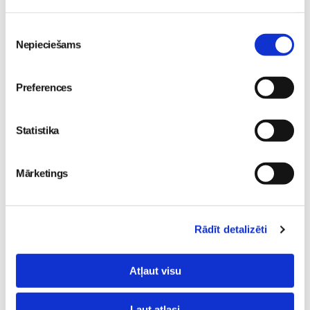
06. Aug 20:04
Piekrišanas
Nepieciešams
izvēle
Preferences
5 svarīgi soļi, lai bērns
skolā atgrieztos vesels un
Statistika
gatavs mācībām
No 16. oktobra atvērsies
Sievietēm
durvis uz divām
06. Aug 10:24
Mārketings
pasaulēm: publicēts
filmas “Kristofers un divu
pasauļu atslēga” treileris
Sievietēm
Rādīt detalizēti
05. Aug 12:00
Atļaut visu
Ļaut atlasi