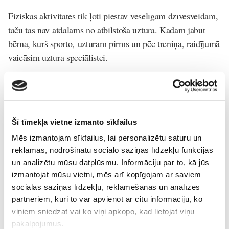
Fiziskās aktivitātes tik ļoti piestāv veselīgam dzīvesveidam,
taču tas nav atdalāms no atbilstoša uztura. Kādam jābūt
bērna, kurš sporto, uzturam pirms un pēc treniņa, raidījumā
vaicāsim uztura speciālistei.
Tiekamies 21.martā plkst. 9.20
Šī tīmekļa vietne izmanto sīkfailus
Mēs izmantojam sīkfailus, lai personalizētu saturu un
reklāmas, nodrošinātu sociālo saziņas līdzekļu funkcijas
un analizētu mūsu datplūsmu. Informāciju par to, kā jūs
TV-anotācijas
izmantojat mūsu vietni, mēs arī kopīgojam ar saviem
sociālās saziņas līdzekļu, reklamēšanas un analīzes
Lasi vēl
partneriem, kuri to var apvienot ar citu informāciju, ko
viņiem sniedzat vai ko viņi apkopo, kad lietojat viņu
pakalpojumus.
Kļūsti par Freemore produktu testētāju!
Sievietēm