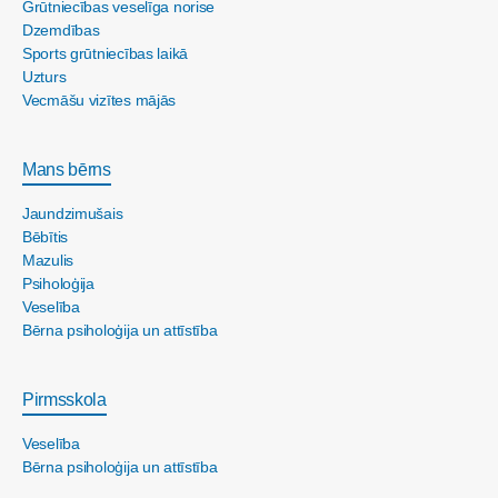
Grūtniecības veselīga norise
Dzemdības
Sports grūtniecības laikā
Uzturs
Vecmāšu vizītes mājās
Mans bērns
Jaundzimušais
Bēbītis
Mazulis
Psiholoģija
Veselība
Bērna psiholoģija un attīstība
Pirmsskola
Veselība
Bērna psiholoģija un attīstība