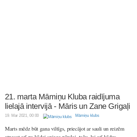
21. marta Māmiņu Kluba raidījuma
lielajā intervijā - Māris un Zane Grigaļi
19. Mar 2021, 00:00
Māmiņu klubs
Marts mēdz būt gana viltīgs, priecājot ar sauli un reizēm
atnesot arī pa kādai sniega pārslai, taču, lai arī kādus