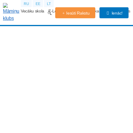
RU
EE
LT
Vecāku skola
E-Lekcijas
Grūtniecības kalendārs
Forums
Iesūti Rakstu
Ienāc!