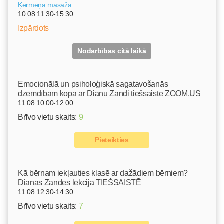
Ķermeņa masāža
10.08 11:30-15:30
Izpārdots
Nodarbības citā laikā
Emocionālā un psiholoģiskā sagatavošanās
dzemdībām kopā ar Diānu Zandi tiešsaistē ZOOM.US
11.08 10:00-12:00
Brīvo vietu skaits:
9
Pieteikties
Kā bērnam iekļauties klasē ar dažādiem bērniem?
Diānas Zandes lekcija TIEŠSAISTĒ
11.08 12:30-14:30
Brīvo vietu skaits:
7