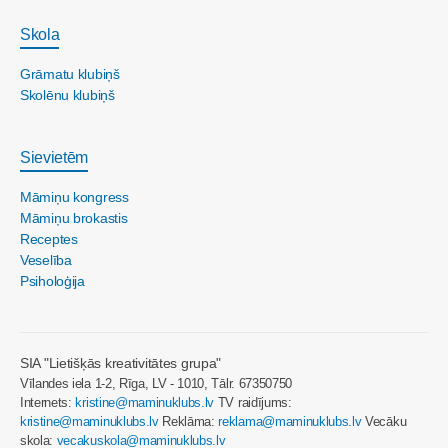
Skola
Grāmatu klubiņš
Skolēnu klubiņš
Sievietēm
Māmiņu kongress
Māmiņu brokastis
Receptes
Veselība
Psiholoģija
SIA "Lietišķās kreativitātes grupa"
Vīlandes iela 1-2, Rīga, LV - 1010, Tālr. 67350750
Internets:
kristine@maminuklubs.lv
TV raidījums:
kristine@maminuklubs.lv
Reklāma:
reklama@maminuklubs.lv
Vecāku
skola:
vecakuskola@maminuklubs.lv