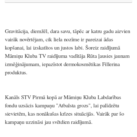
Gravitācija, diemžēl, dara savu, tāpēc ar katru gadu aizvien
vairāk novērtējam, cik liela nozīme ir pareizai ādas
kopšanai, lai izskatītos un justos labi. Šoreiz raidījumā
Māmiņu Kluba TV raidījuma vadītāja Rūta ļausies jaunam
izmēģinājumam, iepazīstot dermokosmētikas Fillerina
produktus.
Kanāls STV Pirmā kopā ar Māmiņu Kluba Labdarības
fondu uzsācis kampaņu "Atbalsta grozs", lai palīdzētu
sievietēm, kas nonākušas krīzes situācijās. Vairāk par šo
kampaņu uzzināsi jau svētdien raidījumā.