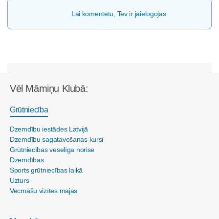
Lai komentētu, Tev ir jāielogojas
Vēl Māmiņu Klubā:
Grūtniecība
Dzemdību iestādes Latvijā
Dzemdību sagatavošanas kursi
Grūtniecības veselīga norise
Dzemdības
Sports grūtniecības laikā
Uzturs
Vecmāšu vizītes mājās