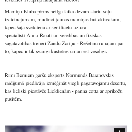
Māmiņu Klubā pirms neilga laika devām startu soļu
izaicinājumam, mudinot jaunās māmiņas būt aktīvākām,
tāpēc šajā svētdienā ar sertificētu uztura
speciālisti Annu Rozīti un veselības un fiziskās
sagatavotības treneri Zandu Zariņu - Rešetinu runājām par
to, kāpēc ir tik svarīgi kustēties un arī ēst veselīgi.
Rimi Bērniem garšu eksperts Normunds Baranovskis
raidījumā piedāvāja izmēģināt viegli pagatavojamu desertu,
kas lieliski piestāvēs Lieldienām - panna cotta ar aprikožu
pusītēm.