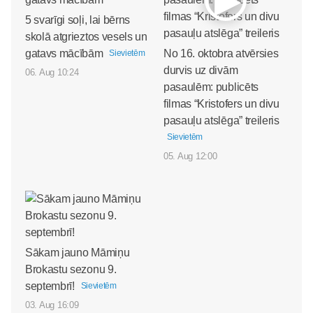
5 svarīgi soļi, lai bērns
skolā atgrieztos vesels un
gatavs mācībām
No 16. oktobra atvērsies
Sievietēm
durvis uz divām
06. Aug 10:24
pasaulēm: publicēts
filmas “Kristofers un divu
pasauļu atslēga” treileris
Sievietēm
05. Aug 12:00
Sākam jauno Māmiņu
Brokastu sezonu 9.
septembrī!
Sievietēm
03. Aug 16:09