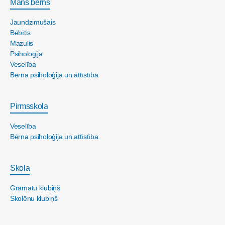
Mans bērns
Jaundzimušais
Bēbītis
Mazulis
Psiholoģija
Veselība
Bērna psiholoģija un attīstība
Pirmsskola
Veselība
Bērna psiholoģija un attīstība
Skola
Grāmatu klubiņš
Skolēnu klubiņš