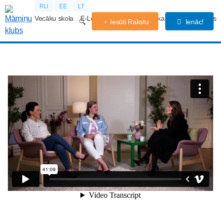
RU
EE
LT
Vecāku skola
E-Lekcijas
Grūtniecības kalendārs
Forums
Iesūti Rakstu
Ienāc!