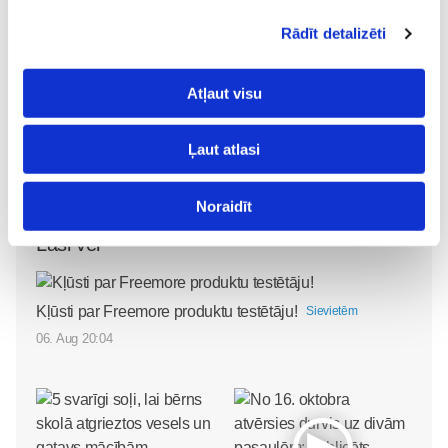
Rādīt detalizēti
Atļaut visu
Ļaut atlasi
TV
Noraidīt
Lasi vēl
Kļūsti par Freemore produktu testētāju!
Sievietēm
06. Aug 20:04