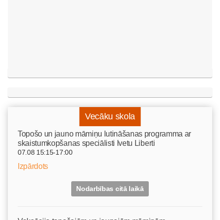
Vecāku skola
Topošo un jauno māmiņu lutināšanas programma ar
skaistumkopšanas speciālisti Ivetu Liberti
07.08 15:15-17:00
Izpārdots
Nodarbības citā laikā