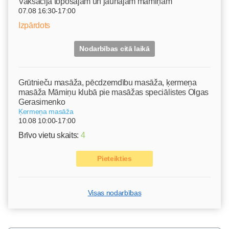
Vaksācija topošajām un jaunajām māmiņām
07.08 16:30-17:00
Izpārdots
Nodarbības citā laikā
Grūtnieču masāža, pēcdzemdību masāža, ķermeņa
masāža Māmiņu klubā pie masāžas speciālistes Olgas
Gerasimenko
Ķermeņa masāža
10.08 10:00-17:00
Brīvo vietu skaits:
4
Pieteikties
Visas nodarbības