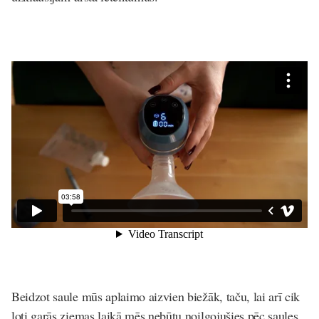
Beidzot saule mūs aplaimo aizvien biežāk, taču, lai arī cik
ļoti garās ziemas laikā mēs nebūtu noilgojušies pēc saules