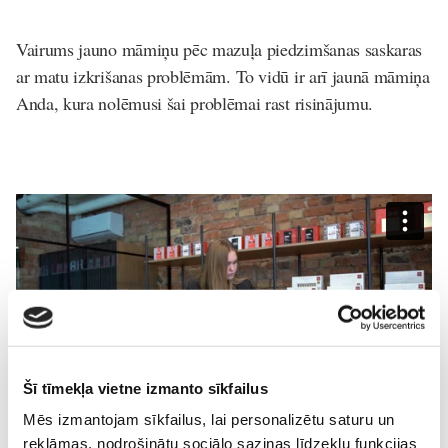
Vairums jauno māmiņu pēc mazuļa piedzimšanas saskaras
ar matu izkrišanas problēmām. To vidū ir arī jaunā māmiņa
Anda, kura nolēmusi šai problēmai rast risinājumu.
Šī tīmekļa vietne izmanto sīkfailus
Mēs izmantojam sīkfailus, lai personalizētu saturu un
reklāmas, nodrošinātu sociālo saziņas līdzekļu funkcijas