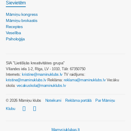
Sievietēm
Māmiņu kongress
Māmiņu brokastis
Receptes
Veselība
Psiholoģija
SIA "Lietišķās kreativitātes grupa"
Vīlandes iela 1-2, Rīga, LV - 1010, Tālr. 67350750
Internets:
kristine@maminuklubs.lv
TV raidījums:
kristine@maminuklubs.lv
Reklāma:
reklama@maminuklubs.lv
Vecāku
skola:
vecakuskola@maminuklubs.lv
© 2026 Māmiņu klubs
Noteikumi
Reklāma portālā
Par Māmiņu
Klubu
Mamyciuklubas.lt