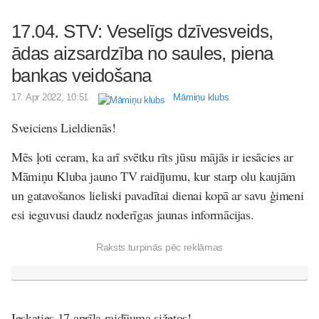
17.04. STV: Veselīgs dzīvesveids,
ādas aizsardzība no saules, piena
bankas veidošana
17. Apr 2022, 10:51
Māmiņu klubs
Sveiciens Lieldienās!
Mēs ļoti ceram, ka arī svētku rīts jūsu mājās ir iesācies ar
Māmiņu Kluba jauno TV raidījumu, kur starp olu kaujām
un gatavošanos lieliski pavadītai dienai kopā ar savu ģimeni
esi ieguvusi daudz noderīgas jaunas informācijas.
Raksts turpinās pēc reklāmas
Ieskaties 17.aprīļa raidījuma sižetos!