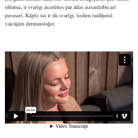
siltuma, ir svarīgi atcerēties par ādas aizsardzību arī
pavasarī. Kāpēc tas ir tik svarīgi, šodien raidījumā
vaicājām dermatoloģei.