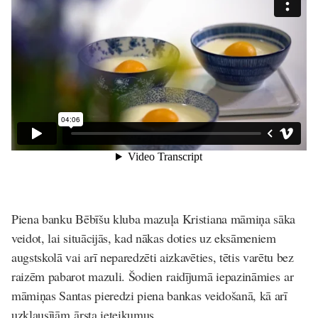
Piena banku Bēbīšu kluba mazuļa Kristiana māmiņa sāka
veidot, lai situācijās, kad nākas doties uz eksāmeniem
augstskolā vai arī neparedzēti aizkavēties, tētis varētu bez
raizēm pabarot mazuli. Šodien raidījumā iepazināmies ar
māmiņas Santas pieredzi piena bankas veidošanā, kā arī
uzklausījām ārsta ieteikumus.