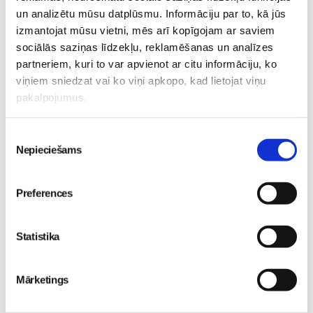
un analizētu mūsu datplūsmu. Informāciju par to, kā jūs
izmantojat mūsu vietni, mēs arī kopīgojam ar saviem
sociālās saziņas līdzekļu, reklamēšanas un analīzes
Bērniņš ir nācis pasaulē, tu esi kļuvusi par māmiņu, un
partneriem, kuri to var apvienot ar citu informāciju, ko
vēlies visu savu gādību un uzmanību veltīt
viņiem sniedzat vai ko viņi apkopo, kad lietojat viņu
jaundzimušajam, taču ne mazāk svarīgi šajā laikā ir
pakalpojumus.
parūpēties arī par savu veselību, labsajūtu un intīmo
higiēnu. Kā parūpēties par savu intīmo higiēnu pēc
Piekrišanas
dzemdībām, skaidrosim šodien.
Nepieciešams
izvēle
Preferences
Statistika
Mārketings