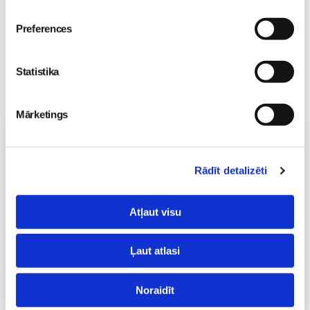
Preferences
Statistika
Mārketings
Vecāku skola
Grūtnieču masāža, pēcdzemdību masāža, ķermeņa
Rādīt detalizēti
masāža Māmiņu klubā pie masāžas speciālistes Olgas
Gerasimenko
Ķermeņa masāža
Atļaut visu
10.08 11:30-15:30
Izpārdots
Ļaut atlasi
Nodarbības citā laikā
Noraidīt
Emocionālā un psiholoģiskā sagatavošanās