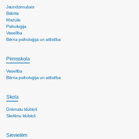
Jaundzimušais
Bēbītis
Mazulis
Psiholoģija
Veselība
Bērna psiholoģija un attīstība
Pirmsskola
Veselība
Bērna psiholoģija un attīstība
Skola
Grāmatu klubiņš
Skolēnu klubiņš
Sievietēm