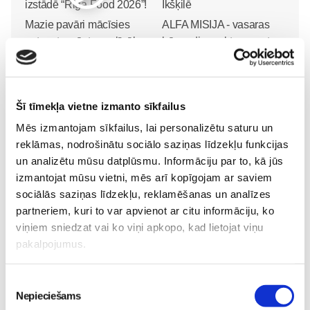
Mazie pavāri mācīsies
ALFA MISIJA - vasaras
gatavot un ēst veselīgāk
bērnu diennakts nometne
izstādē “Riga Food 2026”!
Ikšķilē
Pirmsskola
Pirmsskola
30. May 12:43
30. Jun 00:00
Šī tīmekļa vietne izmanto sīkfailus
Mēs izmantojam sīkfailus, lai personalizētu saturu un
reklāmas, nodrošinātu sociālo saziņas līdzekļu funkcijas
un analizētu mūsu datplūsmu. Informāciju par to, kā jūs
izmantojat mūsu vietni, mēs arī kopīgojam ar saviem
sociālās saziņas līdzekļu, reklamēšanas un analīzes
„LEĢENDĀRIE” - episks
partneriem, kuri to var apvienot ar citu informāciju, ko
piedzīvojums visai
viņiem sniedzat vai ko viņi apkopo, kad lietojat viņu
ģimenei kinoteātros no
pakalpojumus.
29. maija
Pirmsskola
26. May 18:19
Piekrišanas
Nepieciešams
izvēle