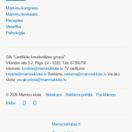
Māmiņu kongress
Māmiņu brokastis
Receptes
Veselība
Psiholoģija
SIA "Lietišķās kreativitātes grupa"
Vīlandes iela 1-2, Rīga, LV - 1010, Tālr. 67350750
Internets:
kristine@maminuklubs.lv
TV raidījums:
kristine@maminuklubs.lv
Reklāma:
reklama@maminuklubs.lv
Vecāku
skola:
vecakuskola@maminuklubs.lv
© 2026 Māmiņu klubs
Noteikumi
Reklāma portālā
Par Māmiņu
Klubu
Mamyciuklubas.lt