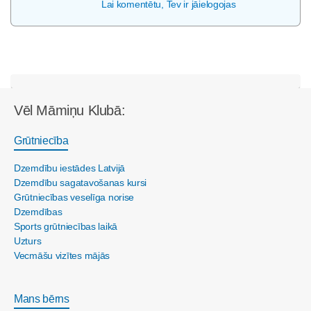
Lai komentētu, Tev ir jāielogojas
Vēl Māmiņu Klubā:
Grūtniecība
Dzemdību iestādes Latvijā
Dzemdību sagatavošanas kursi
Grūtniecības veselīga norise
Dzemdības
Sports grūtniecības laikā
Uzturs
Vecmāšu vizītes mājās
Mans bērns