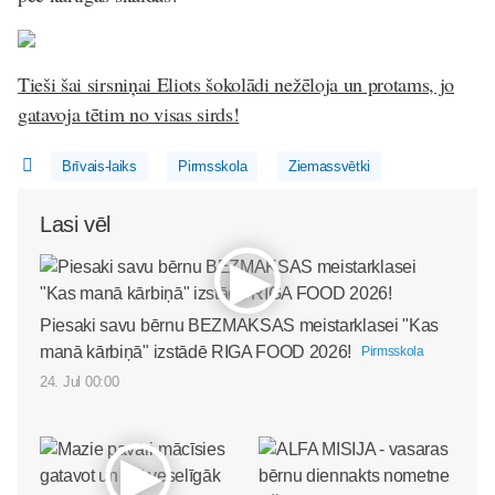
Tieši šai sirsniņai Eliots šokolādi nežēloja un protams, jo
gatavoja tētim no visas sirds!
Brīvais-laiks
Pirmsskola
Ziemassvētki
Lasi vēl
Piesaki savu bērnu BEZMAKSAS meistarklasei "Kas
manā kārbiņā" izstādē RIGA FOOD 2026!
Pirmsskola
24. Jul 00:00