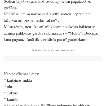
Šodien bija tā diena, kad izdomāja tētim pagatavot ko
garšīgu.
Nē! Mūsu tētim nav nekādi svētki šodien, iepriecināt
taču var arī bez iemesla, vai ne? :)
Mūsu tētim, ticu , ka arī vēl kādam no skolas laikiem ir
atmiņā palikušas gardās saldmaizītes - “Mēlīte”. Bulciņa,
kura pagatavošanā tik vienkārša pat trīsgadniekam:
Raksts turpinās pēc reklāmas
Nepieciešamās lietas:
* kārtainās mīkla
* olas
* cukurs
* kanēlis
* šokolādes skaidiņas, šīs Eliots izdomāja ka obligāti