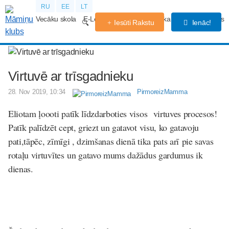
RU
EE
LT
Vecāku skola
E-Lekcijas
Grūtniecības kalendārs
Forums
Iesūti Rakstu
Ienāc!
Virtuvē ar trīsgadnieku
28. Nov 2019, 10:34
PirmoreizMamma
Eliotam ļoooti patīk līdzdarboties visos virtuves procesos!
Patīk palīdzēt cept, griezt un gatavot visu, ko gatavoju
pati,tāpēc, zīmīgi , dzimšanas dienā tika pats arī pie savas
rotaļu virtuvītes un gatavo mums dažādus gardumus ik
dienas.