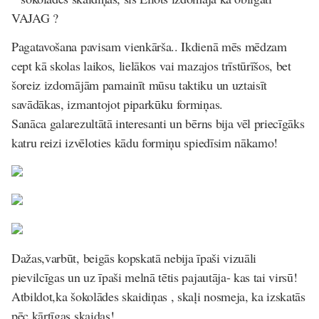
VAJAG ?
Pagatavošana pavisam vienkārša.. Ikdienā mēs mēdzam
cept kā skolas laikos, lielākos vai mazajos trīstūrīšos, bet
šoreiz izdomājām pamainīt mūsu taktiku un uztaisīt
savādākas, izmantojot piparkūku formiņas.
Sanāca galarezultātā interesanti un bērns bija vēl priecīgāks
katru reizi izvēloties kādu formiņu spiedīsim nākamo!
Dažas,varbūt, beigās kopskatā nebija īpaši vizuāli
pievilcīgas un uz īpaši melnā tētis pajautāja- kas tai virsū!
Atbildot,ka šokolādes skaidiņas , skaļi nosmeja, ka izskatās
pēc kārtīgas skaidas!