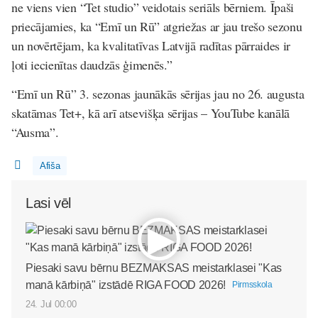
ne viens vien “Tet studio” veidotais seriāls bērniem. Īpaši
priecājamies, ka “Emī un Rū” atgriežas ar jau trešo sezonu
un novērtējam, ka kvalitatīvas Latvijā radītas pārraides ir
ļoti iecienītas daudzās ģimenēs.”
“Emī un Rū” 3. sezonas jaunākās sērijas jau no 26. augusta
skatāmas Tet+, kā arī atsevišķa sērijas – YouTube kanālā
“Ausma”.
Afiša
Lasi vēl
Piesaki savu bērnu BEZMAKSAS meistarklasei "Kas
manā kārbiņā" izstādē RIGA FOOD 2026!
Pirmsskola
24. Jul 00:00