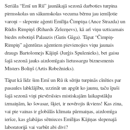
Seriāla “Emī un Rū” jaunākajā sezonā darboties turpina
pirmsskolas un sākumskolas vecuma bērnu jau iemīļotie
varoņi – slepenie aģenti Emīlija Čimpiņa (Ance Strazda) un
Rūdis Rimpiņš (Rihards Zelezņevs), kā arī viņu uzticamais
biedrs robotiņš Palauzis (Gatis Gāga). Tāpat “Čimpiņ-
Rimpiņ” aģentūras aģentiem pievienojies viņu jaunais
draugs Bartolomejs Kājiņš (Jurģis Spulenieks), bet gaisu
šajā sezonā jauks aizdomīgais lietussargu biznesmenis
Misters Boliņš (Artis Robežnieks).
Tāpat kā līdz šim Emī un Rū ik sēriju turpinās cīnīties par
pasaules labklājību, uzzināt un apgūt ko jaunu, taču īpaši
šajā sezonā viņi pievērsīsies mistiskajām laikapstākļu
izmaiņām, ko šovasar, šķiet, ir novērojis ikviens! Kas zina,
vai pie vainas ir globālās klimata pārmaiņas, aizdomīga
ierīce, kas glabājas sētnieces Emīlijas Kājiņas slepenajā
laboratorijā vai varbūt abi divi?