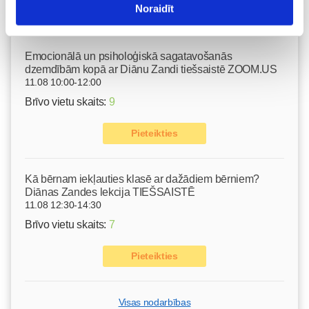
Noraidīt
Pieteikties
Emocionālā un psiholoģiskā sagatavošanās
dzemdībām kopā ar Diānu Zandi tiešsaistē ZOOM.US
11.08 10:00-12:00
Brīvo vietu skaits:
9
Pieteikties
Kā bērnam iekļauties klasē ar dažādiem bērniem?
Diānas Zandes lekcija TIEŠSAISTĒ
11.08 12:30-14:30
Brīvo vietu skaits:
7
Pieteikties
Visas nodarbības