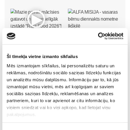
Mazie pavāri mācīsies
ALFA MISIJA - vasaras
gatavot un ēst veselīgāk
bērnu diennakts nometne
izstādē “Riga Food 2026”!
Ikšķilē
Pirmsskola
Pirmsskola
30. May 12:43
Šī tīmekļa vietne izmanto sīkfailus
30. Jun 00:00
Mēs izmantojam sīkfailus, lai personalizētu saturu un
reklāmas, nodrošinātu sociālo saziņas līdzekļu funkcijas
un analizētu mūsu datplūsmu. Informāciju par to, kā jūs
izmantojat mūsu vietni, mēs arī kopīgojam ar saviem
sociālās saziņas līdzekļu, reklamēšanas un analīzes
partneriem, kuri to var apvienot ar citu informāciju, ko
viņiem sniedzat vai ko viņi apkopo, kad lietojat viņu
„LEĢENDĀRIE” - episks
pakalpojumus.
piedzīvojums visai
ģimenei kinoteātros no