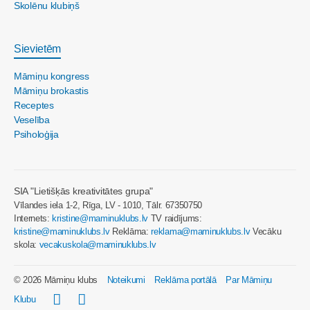
Skolēnu klubiņš
Sievietēm
Māmiņu kongress
Māmiņu brokastis
Receptes
Veselība
Psiholoģija
SIA "Lietišķās kreativitātes grupa"
Vīlandes iela 1-2, Rīga, LV - 1010, Tālr. 67350750
Internets:
kristine@maminuklubs.lv
TV raidījums:
kristine@maminuklubs.lv
Reklāma:
reklama@maminuklubs.lv
Vecāku
skola:
vecakuskola@maminuklubs.lv
© 2026 Māmiņu klubs
Noteikumi
Reklāma portālā
Par Māmiņu
Klubu