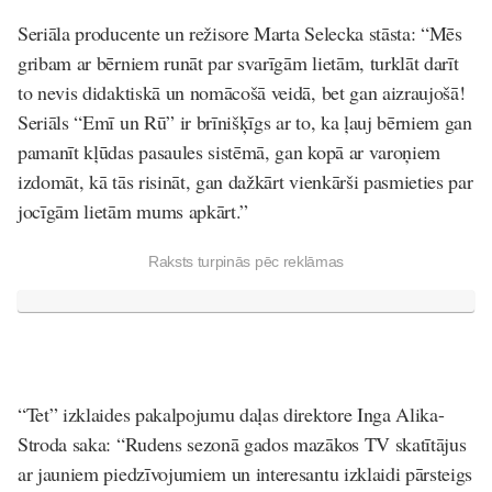
Seriāla producente un režisore Marta Selecka stāsta: “Mēs
gribam ar bērniem runāt par svarīgām lietām, turklāt darīt
to nevis didaktiskā un nomācošā veidā, bet gan aizraujošā!
Seriāls “Emī un Rū” ir brīnišķīgs ar to, ka ļauj bērniem gan
pamanīt kļūdas pasaules sistēmā, gan kopā ar varoņiem
izdomāt, kā tās risināt, gan dažkārt vienkārši pasmieties par
jocīgām lietām mums apkārt.”
Raksts turpinās pēc reklāmas
“Tet” izklaides pakalpojumu daļas direktore Inga Alika-
Stroda saka: “Rudens sezonā gados mazākos TV skatītājus
ar jauniem piedzīvojumiem un interesantu izklaidi pārsteigs