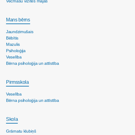
Vecmāšu vizītes mājās
Mans bērns
Jaundzimušais
Bēbītis
Mazulis
Psiholoģija
Veselība
Bērna psiholoģija un attīstība
Pirmsskola
Veselība
Bērna psiholoģija un attīstība
Skola
Grāmatu klubiņš