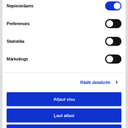
Piekrišanas
29. maija
Pirmsskola
Nepieciešams
izvēle
26. May 18:19
Preferences
Statistika
Mārketings
Vecāku skola
Rādīt detalizēti
Grūtnieču masāža, pēcdzemdību masāža, ķermeņa
masāža Māmiņu klubā pie masāžas speciālistes Olgas
Atļaut visu
Gerasimenko
Ķermeņa masāža
10.08 11:30-15:30
Ļaut atlasi
Brīvo vietu skaits:
2