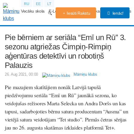
RU
EE
LT
Vecāku skola
E-Lekcijas
Grūtniecības kalendārs
Forums
Iesūti Rakstu
Ienāc!
Pie bērniem ar seriāla “Emī un Rū” 3.
sezonu atgriežas Čimpiņ-Rimpiņ
aģentūras detektīvi un robotiņš
Palauzis
26. Aug 2021, 00:00
Māmiņu klubs
Pie mazajiem skatītājiem nonāk Latvijā tapušā
piedzīvojumu seriāla “Emī un Rū” jaunākā sezona, ko
veidojušas režisores Marta Selecka un Andra Doršs un kas
tapusi, sadarbojoties bērnu satura producentam “Ausma” un
vietējā satura veidotājam “Tet studio”. Pirmās četras sērijas
jau no 26. augusta skatāmas izklaides platformā Tet+.