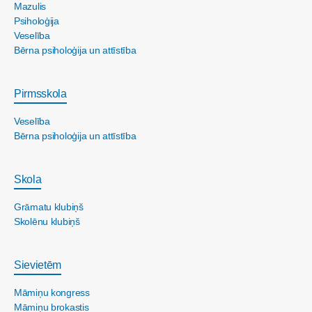
Mazulis
Psiholoģija
Veselība
Bērna psiholoģija un attīstība
Pirmsskola
Veselība
Bērna psiholoģija un attīstība
Skola
Grāmatu klubiņš
Skolēnu klubiņš
Sievietēm
Māmiņu kongress
Māmiņu brokastis