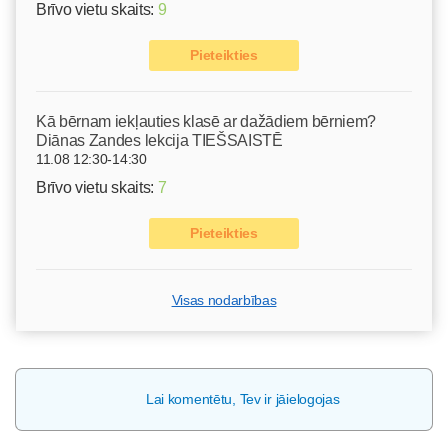
Brīvo vietu skaits:
9
Pieteikties
Kā bērnam iekļauties klasē ar dažādiem bērniem?
Diānas Zandes lekcija TIEŠSAISTĒ
11.08 12:30-14:30
Brīvo vietu skaits:
7
Pieteikties
Visas nodarbības
Lai komentētu, Tev ir jāielogojas