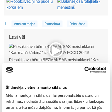
Attīstām-mājās
Pirmsskola
Rakstīšana
Lasi vēl
Piesaki savu bērnu BEZMAKSAS meistarklasei "Kas
manā kārbiņā" izstādē RIGA FOOD 2026!
Pirmsskola
24. Jul 00:00
Šī tīmekļa vietne izmanto sīkfailus
Mēs izmantojam sīkfailus, lai personalizētu saturu un
reklāmas, nodrošinātu sociālo saziņas līdzekļu funkcijas
Mazie pavāri mācīsies
ALFA MISIJA - vasaras
un analizētu mūsu datplūsmu. Informāciju par to, kā jūs