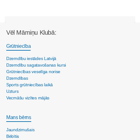
Vēl Māmiņu Klubā:
Grūtniecība
Dzemdību iestādes Latvijā
Dzemdību sagatavošanas kursi
Grūtniecības veselīga norise
Dzemdības
Sports grūtniecības laikā
Uzturs
Vecmāšu vizītes mājās
Mans bērns
Jaundzimušais
Bēbītis