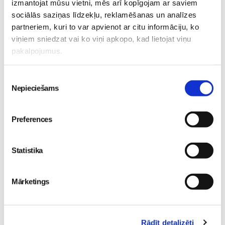
gatavot un ēst veselīgāk
bērnu diennakts nometne
izmantojat mūsu vietni, mēs arī kopīgojam ar saviem
izstādē “Riga Food 2026”!
Ikšķilē
sociālās saziņas līdzekļu, reklamēšanas un analīzes
Pirmsskola
partneriem, kuri to var apvienot ar citu informāciju, ko
Pirmsskola
30. May 12:43
viņiem sniedzat vai ko viņi apkopo, kad lietojat viņu
30. Jun 00:00
pakalpojumus.
Piekrišanas
Nepieciešams
izvēle
Preferences
„LEĢENDĀRIE” - episks
piedzīvojums visai
ģimenei kinoteātros no
Statistika
29. maija
Pirmsskola
26. May 18:19
Mārketings
Rādīt detalizēti