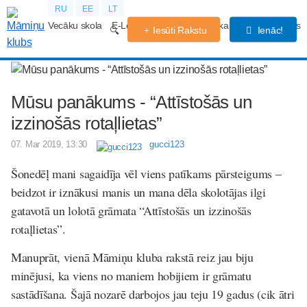
RU
EE
LT
Vecāku skola
E-Lekcijas
Grūtniecības kalendārs
Forums
Iesūti Rakstu
Ienāc!
Mūsu panākums - “Attīstošās un
izzinošās rotaļlietas”
07. Mar 2019, 13:30
gucci123
Šonedēļ mani sagaidīja vēl viens patīkams pārsteigums –
beidzot ir iznākusi manis un mana dēla skolotājas ilgi
gatavotā un lolotā grāmata “Attīstošās un izzinošās
rotaļlietas”.
Manuprāt, vienā Māmiņu kluba rakstā reiz jau biju
minējusi, ka viens no maniem hobijiem ir grāmatu
sastādīšana. Šajā nozarē darbojos jau teju 19 gadus (cik ātri