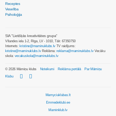
Receptes
Veselība
Psiholoģija
SIA "Lietišķās kreativitātes grupa"
Vīlandes iela 1-2, Rīga, LV - 1010, Tālr. 67350750
Internets:
kristine@maminuklubs.lv
TV raidījums:
kristine@maminuklubs.lv
Reklāma:
reklama@maminuklubs.lv
Vecāku
skola:
vecakuskola@maminuklubs.lv
© 2026 Māmiņu klubs
Noteikumi
Reklāma portālā
Par Māmiņu
Klubu
Mamyciuklubas.lt
Emmedeklubi.ee
Maminklub.lv