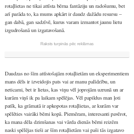
rotaļlietas ne tikai attīsta bērna fantāziju un radošumu, bet
arī parāda to, ka mums apkārt ir daudz dažādu resursu –
gan dabā, gan sadzīvē, kurus varam izmantot jaunu lietu
izgudrošanā un izgatavošanā.
Raksts turpinās pēc reklāmas
Daudzas no šīm attīstošajām rotaļlietām un eksperimentiem
mans dēls ir izveidojis pats vai ar manu palīdzību, un
neticami, bet ir lietas, kas viņu vēl joprojām uzrunā un ar
kurām viņš ik pa laikam spēlējas. Vēl papildus man ļoti
patīk, ka grāmatā ir apkopotas rotaļlietas, ar kurām var
spēlēties vairāki bērni kopā. Piemēram, interesanti pavērot,
ka mana dēla dzimšanas vai vārda dienās bērni reizēm
naski spēlējas tieši ar šīm rotaļlietām vai paši tās izgatavo