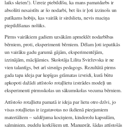
laiks skrien!). Uzreiz piebildīšu, ka mans pamatdarbs ir
absolūti nesaistīts ar šo nodarbi, bet šis ir ļoti izzinošs un
patīkams hobijs, kas vairāk ir sirdslieta, nevis maciņa
piepildīšanas nolūks.
Pirms vairākiem gadiem uzsākām apmeklēt nodarbības
bērniem, proti, eksperimenti bērniem. Dēlam ļoti iepatikās
un vairāku gadu garumā gājām, eksperimentējām,
izzinājām, mācījāmies. Skolotāja Lilita Svirževska ir ne
vien talantīgs, bet arī sirsnīgs pedagogs. Rezultātā pirms
gada tapa ideja par kopīgas grāmatas izveidi, kurā būtu
apkopoti dažādi attīstošo rotaļlietu izstrādes modeļi un
eksperimenti pirmsskolas un sākumskolas vecuma bērniem.
Attīstošo rotaļlietu pamatā ir ideja par lietu otro dzīvi, jo
visas rotaļlietas ir izgatavotas no ikdienā pieejamiem
materiāliem – saldējuma kociņiem, kinderolu kapsulām,
salmiņiem, pudeļu korķīšiem utt. Manuprāt, šādas attīstošās