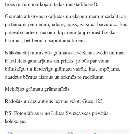
(mēs reizēm uzrīkojam tādas meistarklases!).
Grāmatā attīstošās rotaļlietas un eksperimenti ir sadalīti arī
pa tēmām, piemēram, ūdens, gaiss, gaisma, berze u.c., kas
patiesībā tādiem maziem ķipariem ļauj izprast fiziskas
likumus, bet bērnam saprotamā līmenī.
Nākošnedēļ mums būs grāmatas atvēršanas svētki un man
ir ļoti liels gandarījums un prieks, jo būs par vienu
brīnišķīgu un lietderīgu grāmatu vairāk, kas, iespējams,
daudzus bērnus aizraus un sekmēs to radošumu.
Meklējiet grāmatu grāmatnīcās.
Radošus un aizrautīgus bērnus vēlot, Gucci123
P.S. Fotogrāfijas ir no Lilitas Svirževskas privātās
kolekcijas.