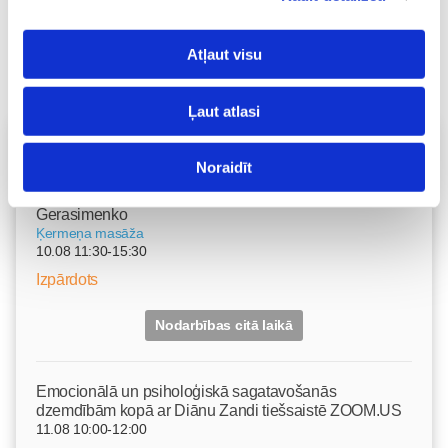
Atļaut visu
Ļaut atlasi
Vecāku skola
Noraidīt
Grūtnieču masāža, pēcdzemdību masāža, ķermeņa
masāža Māmiņu klubā pie masāžas speciālistes Olgas
Gerasimenko
Ķermeņa masāža
10.08 11:30-15:30
Izpārdots
Nodarbības citā laikā
Emocionālā un psiholoģiskā sagatavošanās
dzemdībām kopā ar Diānu Zandi tiešsaistē ZOOM.US
11.08 10:00-12:00