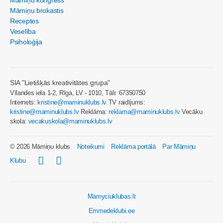
Māmiņu brokastis
Receptes
Veselība
Psiholoģija
SIA "Lietišķās kreativitātes grupa"
Vīlandes iela 1-2, Rīga, LV - 1010, Tālr. 67350750
Internets:
kristine@maminuklubs.lv
TV raidījums:
kristine@maminuklubs.lv
Reklāma:
reklama@maminuklubs.lv
Vecāku
skola:
vecakuskola@maminuklubs.lv
© 2026 Māmiņu klubs
Noteikumi
Reklāma portālā
Par Māmiņu
Klubu
Mamyciuklubas.lt
Emmedeklubi.ee