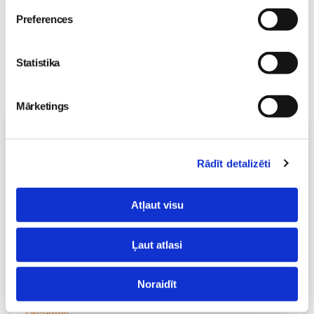
Preferences
Statistika
Mārketings
Vecāku skola
Topošo un jauno māmiņu lutināšanas programma ar
Rādīt detalizēti
skaistumkopšanas speciālisti Ivetu Liberti
07.08 15:15-17:00
Izpārdots
Atļaut visu
Nodarbības citā laikā
Ļaut atlasi
Vaksācija topošajām un jaunajām māmiņām
Noraidīt
07.08 16:30-17:00