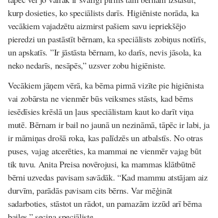
kurp dosieties, ko speciālists darīs. Higiēniste norāda, ka
vecākiem vajadzētu aizmirst pašiem savu iepriekšējo
pieredzi un pastāstīt bērnam, ka speciālists zobiņus notīrīs,
un apskatīs. ”Ir jāstāsta bērnam, ko darīs, nevis jāsola, ka
neko nedarīs, nesāpēs,” uzsver zobu higiēniste.
Vecākiem jāņem vērā, ka bērna pirmā vizīte pie higiēnista
vai zobārsta ne vienmēr būs veiksmes stāsts, kad bērns
iesēdīsies krēslā un ļaus speciālistam kaut ko darīt viņa
mutē. Bērnam ir bail no jaunā un nezināmā, tāpēc ir labi, ja
ir māmiņas drošā roka, kas palīdzēs un atbalstīs. No otras
puses, vajag atcerēties, ka mammai ne vienmēr vajag būt
tik tuvu. Anita Preisa novērojusi, ka mammas klātbūtnē
bērni uzvedas pavisam savādāk. “Kad mammu atstājam aiz
durvīm, parādās pavisam cits bērns. Var mēģināt
sadarboties, stāstot un rādot, un pamazām izzūd arī bērna
bailes,” secina speciāliste.