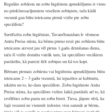
Regulārs zobārsta un zobu higiēnista apmeklējums ir viens
no priekšnosacījumiem veseliem zobiņiem, taču kādā
vecumā gan būtu ieteicama pirmā vizīte pie zobu
speciālista?
Sertificēta zobu higiēniste, TavamSmaidam.lv vēstnese
Anita Preisa stāsta, ka bērnu pirmo reizi pie zobārsta būtu
ieteicams aizvest jau vēl pirms 1.gada dzimšanas diena,
taču šī vizīte domāta vairāk tam, lai speciālists vecākiem
pastāstītu, kā pareizi tīrīt zobiņus un kā tos kopt.
Bērnam pirmais zobārsta vai higiēnista apmeklējums būtu
ieteicams 2 – 3 gadu vecumā, lai iepazītos ar kabinetu,
iekārtu un to, ko dara speciālists. Zobu higiēniste Anita
Preisa stāsta, ka speciālists vizītes laikā pastāstīs arī to, kā
izvēlēties zobu pastu un zobu birsti. Tiesa, jāņem vērā, ka
šajā vecumā ne vienmēr izdosies visu sarunāt ar bērnu,
tāpēc vēl jo vairāk ir svarīgi pirms tam bērnam izstāstīt,