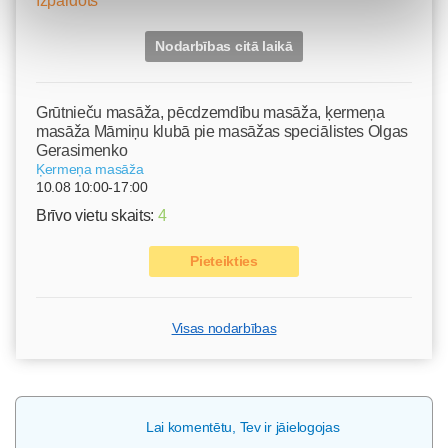
Izpārdots
Nodarbības citā laikā
Grūtnieču masāža, pēcdzemdību masāža, ķermeņa
masāža Māmiņu klubā pie masāžas speciālistes Olgas
Gerasimenko
Ķermeņa masāža
10.08 10:00-17:00
Brīvo vietu skaits:
4
Pieteikties
Visas nodarbības
Lai komentētu, Tev ir jāielogojas