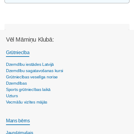
Vēl Māmiņu Klubā:
Grūtniecība
Dzemdību iestādes Latvijā
Dzemdību sagatavošanas kursi
Grūtniecības veselīga norise
Dzemdības
Sports grūtniecības laikā
Uzturs
Vecmāšu vizītes mājās
Mans bērns
Jaundzimušais