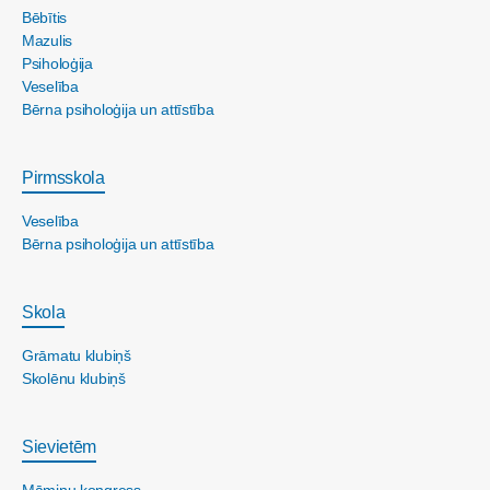
Bēbītis
Mazulis
Psiholoģija
Veselība
Bērna psiholoģija un attīstība
Pirmsskola
Veselība
Bērna psiholoģija un attīstība
Skola
Grāmatu klubiņš
Skolēnu klubiņš
Sievietēm
Māmiņu kongress