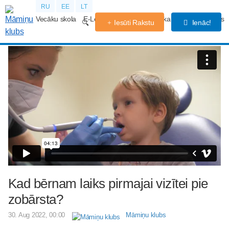
RU
EE
LT
Vecāku skola
E-Lekcijas
Grūtniecības kalendārs
Forums
Iesūti Rakstu
Ienāc!
Kad bērnam laiks pirmajai vizītei pie
zobārsta?
30. Aug 2022, 00:00
Māmiņu klubs