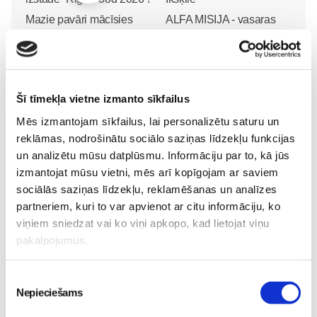
Mazie pavāri mācīsies
ALFA MISIJA - vasaras
gatavot un ēst veselīgāk
bērnu diennakts nometne
izstādē “Riga Food 2026”!
Ikšķilē
Pirmsskola
Pirmsskola
30. May 12:43
30. Jun 00:00
Šī tīmekļa vietne izmanto sīkfailus
Mēs izmantojam sīkfailus, lai personalizētu saturu un
reklāmas, nodrošinātu sociālo saziņas līdzekļu funkcijas
un analizētu mūsu datplūsmu. Informāciju par to, kā jūs
izmantojat mūsu vietni, mēs arī kopīgojam ar saviem
sociālās saziņas līdzekļu, reklamēšanas un analīzes
„LEĢENDĀRIE” - episks
partneriem, kuri to var apvienot ar citu informāciju, ko
piedzīvojums visai
viņiem sniedzat vai ko viņi apkopo, kad lietojat viņu
ģimenei kinoteātros no
pakalpojumus.
29. maija
Pirmsskola
26. May 18:19
Piekrišanas
Nepieciešams
izvēle