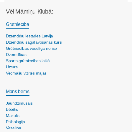
Vēl Māmiņu Klubā:
Grūtniecība
Dzemdību iestādes Latvijā
Dzemdību sagatavošanas kursi
Grūtniecības veselīga norise
Dzemdības
Sports grūtniecības laikā
Uzturs
Vecmāšu vizītes mājās
Mans bērns
Jaundzimušais
Bēbītis
Mazulis
Psiholoģija
Veselība