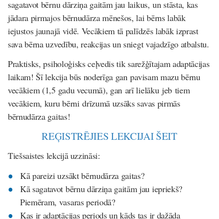
sagatavot bērnu dārziņa gaitām jau laikus, un stāsta, kas
jādara pirmajos bērnudārza mēnešos, lai bērns labāk
iejustos jaunajā vidē. Vecākiem tā palīdzēs labāk izprast
sava bērna uzvedību, reakcijas un sniegt vajadzīgo atbalstu.
Praktisks, psiholoģisks ceļvedis tik sarežģītajam adaptācijas
laikam! Šī lekcija būs noderīga gan pavisam mazu bērnu
vecākiem (1,5 gadu vecumā), gan arī lielāku jeb tiem
vecākiem, kuru bērni drīzumā uzsāks savas pirmās
bērnudārza gaitas!
REĢISTRĒJIES LEKCIJAI ŠEIT
Tiešsaistes lekcijā uzzināsi:
Kā pareizi uzsākt bērnudārza gaitas?
Kā sagatavot bērnu dārziņa gaitām jau iepriekš?
Piemēram, vasaras periodā?
Kas ir adaptācijas periods un kāds tas ir dažāda