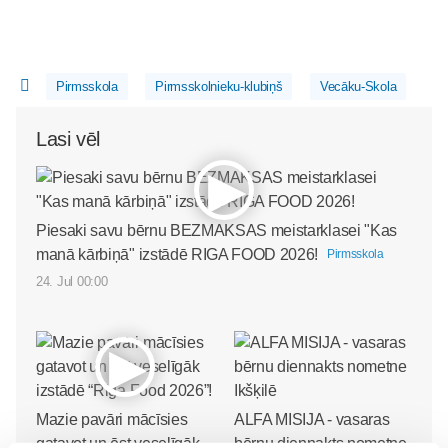
Pirmsskola
Pirmsskolnieku-klubiņš
Vecāku-Skola
Lasi vēl
Piesaki savu bērnu BEZMAKSAS meistarklasei "Kas
manā kārbiņā" izstādē RIGA FOOD 2026!
Pirmsskola
24. Jul 00:00
Mazie pavāri mācīsies
ALFA MISIJA - vasaras
gatavot un ēst veselīgāk
bērnu diennakts nometne