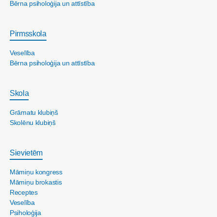
Bērna psiholoģija un attīstība
Pirmsskola
Veselība
Bērna psiholoģija un attīstība
Skola
Grāmatu klubiņš
Skolēnu klubiņš
Sievietēm
Māmiņu kongress
Māmiņu brokastis
Receptes
Veselība
Psiholoģija