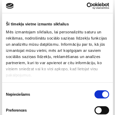
izstādē “Riga Food 2026”!
Ikšķilē
Pirmsskola
Pirmsskola
30. May 12:43
30. Jun 00:00
Šī tīmekļa vietne izmanto sīkfailus
Mēs izmantojam sīkfailus, lai personalizētu saturu un
reklāmas, nodrošinātu sociālo saziņas līdzekļu funkcijas
un analizētu mūsu datplūsmu. Informāciju par to, kā jūs
izmantojat mūsu vietni, mēs arī kopīgojam ar saviem
sociālās saziņas līdzekļu, reklamēšanas un analīzes
„LEĢENDĀRIE” - episks
partneriem, kuri to var apvienot ar citu informāciju, ko
piedzīvojums visai
viņiem sniedzat vai ko viņi apkopo, kad lietojat viņu
ģimenei kinoteātros no
pakalpojumus.
29. maija
Pirmsskola
26. May 18:19
Piekrišanas
Nepieciešams
izvēle
Preferences