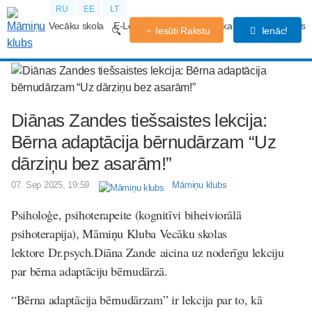
RU
EE
LT
Vecāku skola
E-Lekcijas
Grūtniecības kalendārs
Forums
Iesūti Rakstu
Ienāc!
Diānas Zandes tiešsaistes lekcija:
Bērna adaptācija bērnudārzam “Uz
dārziņu bez asarām!”
07. Sep 2025, 19:59
Māmiņu klubs
Psiholoģe, psihoterapeite (kognitīvi biheiviorālā
psihoterapija), Māmiņu Kluba Vecāku skolas
lektore Dr.psych.Diāna Zande aicina uz noderīgu lekciju
par bērna adaptāciju bērnudārzā.
“Bērna adaptācija bērnudārzam” ir lekcija par to, kā