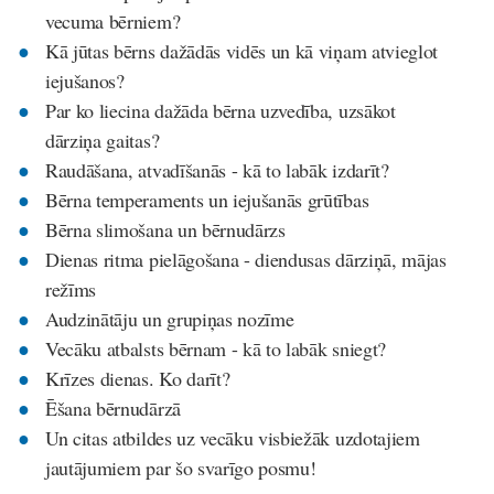
vecuma bērniem?
Kā jūtas bērns dažādās vidēs un kā viņam atvieglot
iejušanos?
Par ko liecina dažāda bērna uzvedība, uzsākot
dārziņa gaitas?
Raudāšana, atvadīšanās - kā to labāk izdarīt?
Bērna temperaments un iejušanās grūtības
Bērna slimošana un bērnudārzs
Dienas ritma pielāgošana - diendusas dārziņā, mājas
režīms
Audzinātāju un grupiņas nozīme
Vecāku atbalsts bērnam - kā to labāk sniegt?
Krīzes dienas. Ko darīt?
Ēšana bērnudārzā
Un citas atbildes uz vecāku visbiežāk uzdotajiem
jautājumiem par šo svarīgo posmu!