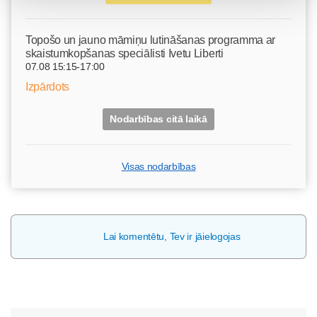
Topošo un jauno māmiņu lutināšanas programma ar
skaistumkopšanas speciālisti Ivetu Liberti
07.08 15:15-17:00
Izpārdots
Nodarbības citā laikā
Visas nodarbības
Lai komentētu, Tev ir jāielogojas