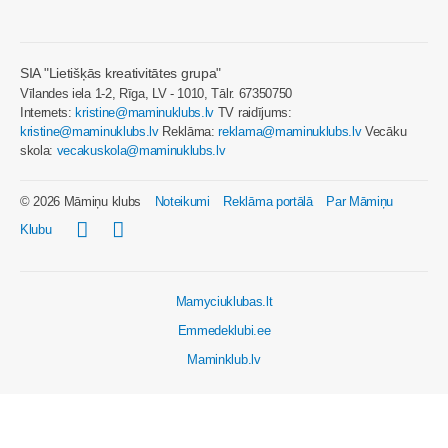
SIA "Lietišķās kreativitātes grupa"
Vīlandes iela 1-2, Rīga, LV - 1010, Tālr. 67350750
Internets:
kristine@maminuklubs.lv
TV raidījums:
kristine@maminuklubs.lv
Reklāma:
reklama@maminuklubs.lv
Vecāku
skola:
vecakuskola@maminuklubs.lv
© 2026 Māmiņu klubs
Noteikumi
Reklāma portālā
Par Māmiņu
Klubu
Mamyciuklubas.lt
Emmedeklubi.ee
Maminklub.lv