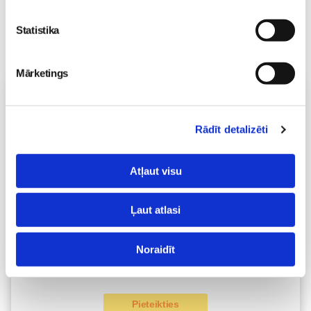
Statistika
Mārketings
Vecāku skola
Fizioterapeites Klaudijas Hēlas individuālā konsultācija
06.08 16:00-17:00
Rādīt detalizēti
Izpārdots
Atļaut visu
Nodarbības citā laikā
Ļaut atlasi
Dzemdību sagatavošanas kursi GATAVI MAZULIM 4+1
lekciju cikls no 6.augusta KLĀTIENĒ
Noraidīt
06.08 18:00-20:00
Brīvo vietu skaits:
2
Pieteikties