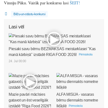
Vinniju Pūku. Vairāk par konkursu lasi
ŠEIT!
Bilžu-un-stāstu-konkursi
Lasi vēl
Piesaki savu bērnu BEZMAKSAS meistarklasei "Kas
manā kārbiņā" izstādē RIGA FOOD 2026!
Pirmsskola
24. Jul 00:00
Mazie pavāri mācīsies
ALFA MISIJA - vasaras
gatavot un ēst veselīgāk
bērnu diennakts nometne
izstādē “Riga Food 2026”!
Ikšķilē
Pirmsskola