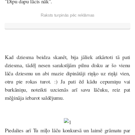
"Dipu dapu lācis nāk".
Raksts turpinās pēc reklāmas
Kad dziesma beidza skanēt, bija jāliek atkārtoti tā pati
dziesma, tādēļ nesen sarakstījām pilnu disku ar šo vienu
lāča dziesmu un abi mazie dipinātāji riņķo uz riņķi vien,
otru pie rokas turot. :) Ja pati ēd kādu cepumiņu vai
burkāniņu, noteikti uzcienās arī savu lāčuku, reiz pat
mēģināja iebarot saldējumu.
Piedalies arī Tu mīļo lāču konkursā un laimē grāmatu par