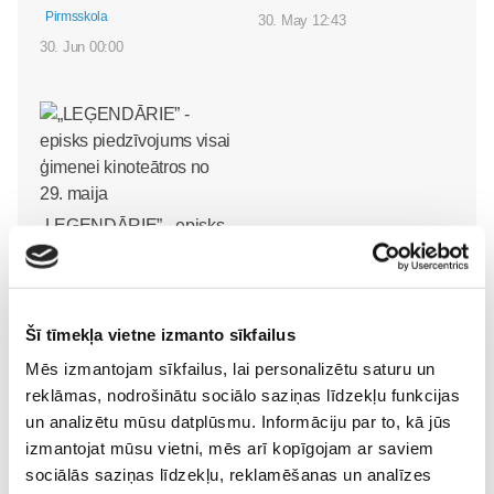
Pirmsskola
30. May 12:43
30. Jun 00:00
„LEĢENDĀRIE” - episks
piedzīvojums visai
ģimenei kinoteātros no
29. maija
Pirmsskola
Šī tīmekļa vietne izmanto sīkfailus
26. May 18:19
Mēs izmantojam sīkfailus, lai personalizētu saturu un
reklāmas, nodrošinātu sociālo saziņas līdzekļu funkcijas
un analizētu mūsu datplūsmu. Informāciju par to, kā jūs
izmantojat mūsu vietni, mēs arī kopīgojam ar saviem
sociālās saziņas līdzekļu, reklamēšanas un analīzes