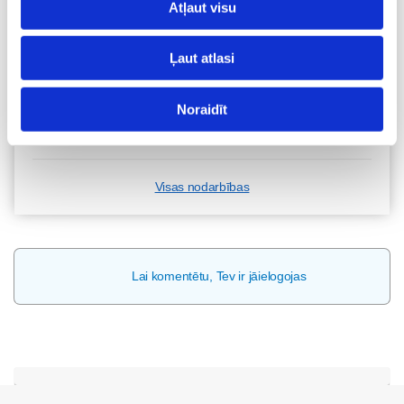
Atļaut visu
Topošo un jauno māmiņu lutināšanas programma ar
skaistumkopšanas speciālisti Ivetu Liberti
Ļaut atlasi
07.08 15:15-17:00
Izpārdots
Noraidīt
Nodarbības citā laikā
Visas nodarbības
Lai komentētu, Tev ir jāielogojas