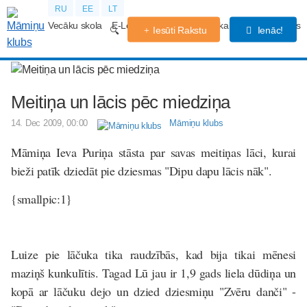
RU
EE
LT
Vecāku skola
E-Lekcijas
Grūtniecības kalendārs
Forums
Iesūti Rakstu
Ienāc!
Meitiņa un lācis pēc miedziņa
14. Dec 2009, 00:00
Māmiņu klubs
Māmiņa Ieva Puriņa stāsta par savas meitiņas lāci, kurai
bieži patīk dziedāt pie dziesmas "Dipu dapu lācis nāk".
{smallpic:1}
Luize pie lāčuka tika raudzībās, kad bija tikai mēnesi
maziņš kunkulītis. Tagad Lū jau ir 1,9 gads liela dūdiņa un
kopā ar lāčuku dejo un dzied dziesmiņu "Zvēru danči" -