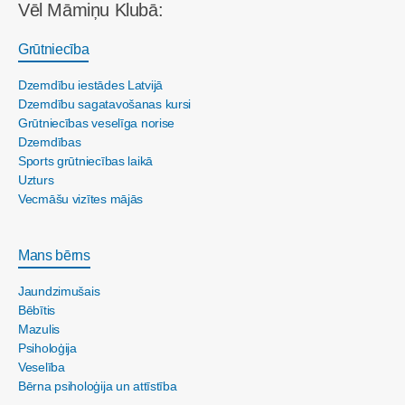
Vēl Māmiņu Klubā:
Grūtniecība
Dzemdību iestādes Latvijā
Dzemdību sagatavošanas kursi
Grūtniecības veselīga norise
Dzemdības
Sports grūtniecības laikā
Uzturs
Vecmāšu vizītes mājās
Mans bērns
Jaundzimušais
Bēbītis
Mazulis
Psiholoģija
Veselība
Bērna psiholoģija un attīstība