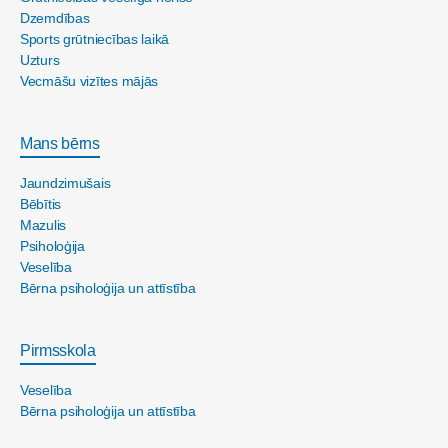
Dzemdības
Sports grūtniecības laikā
Uzturs
Vecmāšu vizītes mājās
Mans bērns
Jaundzimušais
Bēbītis
Mazulis
Psiholoģija
Veselība
Bērna psiholoģija un attīstība
Pirmsskola
Veselība
Bērna psiholoģija un attīstība