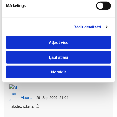
Brīvo vietu skaits:
7
Mārketings
Pieteikties
Rādīt detalizēti
Visas nodarbības
Atļaut visu
Lai komentētu, Tev ir jāielogojas
Ļaut atlasi
Noraidīt
Muuna
29. Sep 2009, 21:04
rakstīs, rakstīs 😉