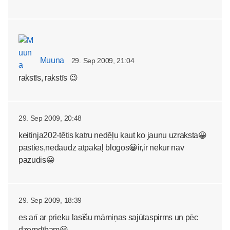
Muuna
29. Sep 2009, 21:04
rakstīs, rakstīs 😉
29. Sep 2009, 20:48
keitinja202-tētis katru nedēļu kaut ko jaunu uzraksta😀
pasties,nedaudz atpakaļ blogos😀ir,ir nekur nav
pazudis😀
29. Sep 2009, 18:39
es arī ar prieku lasīšu māmiņas sajūtaspirms un pēc
dzemdībam😀