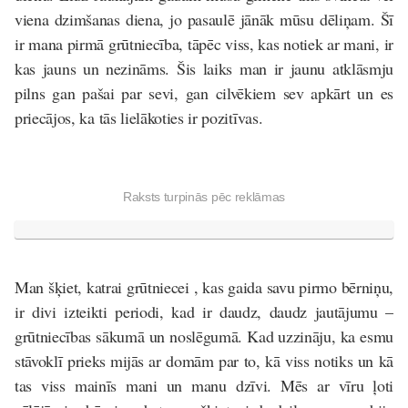
viena dzimšanas diena, jo pasaulē jānāk mūsu dēliņam. Šī
ir mana pirmā grūtniecība, tāpēc viss, kas notiek ar mani, ir
kas jauns un nezināms. Šis laiks man ir jaunu atklāsmju
pilns gan pašai par sevi, gan cilvēkiem sev apkārt un es
priecājos, ka tās lielākoties ir pozitīvas.
Raksts turpinās pēc reklāmas
Man šķiet, katrai grūtniecei , kas gaida savu pirmo bērniņu,
ir divi izteikti periodi, kad ir daudz, daudz jautājumu –
grūtniecības sākumā un noslēgumā. Kad uzzināju, ka esmu
stāvoklī prieks mijās ar domām par to, kā viss notiks un kā
tas viss mainīs mani un manu dzīvi. Mēs ar vīru ļoti