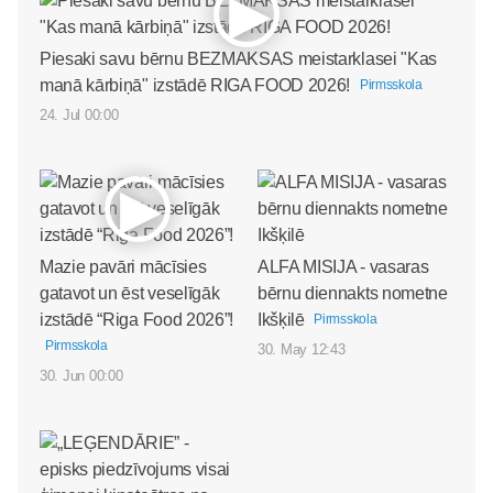
Piesaki savu bērnu BEZMAKSAS meistarklasei "Kas
manā kārbiņā" izstādē RIGA FOOD 2026!
Pirmsskola
24. Jul 00:00
Mazie pavāri mācīsies
ALFA MISIJA - vasaras
gatavot un ēst veselīgāk
bērnu diennakts nometne
izstādē “Riga Food 2026”!
Ikšķilē
Pirmsskola
Pirmsskola
30. May 12:43
30. Jun 00:00