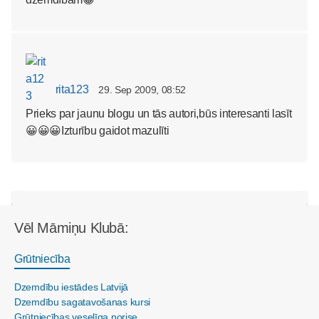
rita123
29. Sep 2009, 08:52
Prieks par jaunu blogu un tās autori,būs interesanti lasīt
😀😀😀Izturību gaidot mazulīti
Vēl Māmiņu Klubā:
Grūtniecība
Dzemdību iestādes Latvijā
Dzemdību sagatavošanas kursi
Grūtniecības veselīga norise