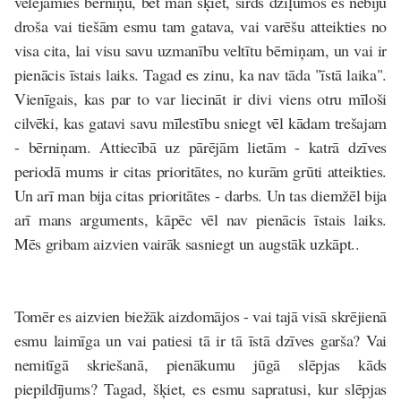
vēlējāmies bērniņu, bet man šķiet, sirds dziļumos es nebiju
droša vai tiešām esmu tam gatava, vai varēšu atteikties no
visa cita, lai visu savu uzmanību veltītu bērniņam, un vai ir
pienācis īstais laiks. Tagad es zinu, ka nav tāda "īstā laika".
Vienīgais, kas par to var liecināt ir divi viens otru mīloši
cilvēki, kas gatavi savu mīlestību sniegt vēl kādam trešajam
- bērniņam. Attiecībā uz pārējām lietām - katrā dzīves
periodā mums ir citas prioritātes, no kurām grūti atteikties.
Un arī man bija citas prioritātes - darbs. Un tas diemžēl bija
arī mans arguments, kāpēc vēl nav pienācis īstais laiks.
Mēs gribam aizvien vairāk sasniegt un augstāk uzkāpt..
Tomēr es aizvien biežāk aizdomājos - vai tajā visā skrējienā
esmu laimīga un vai patiesi tā ir tā īstā dzīves garša? Vai
nemitīgā skriešanā, pienākumu jūgā slēpjas kāds
piepildījums? Tagad, šķiet, es esmu sapratusi, kur slēpjas