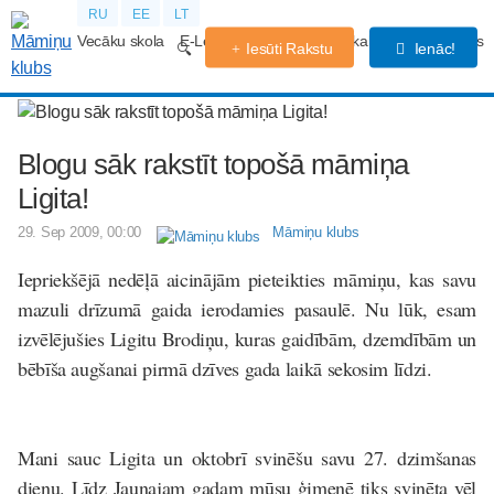
RU
EE
LT
Vecāku skola
E-Lekcijas
Grūtniecības kalendārs
Forums
Iesūti Rakstu
Ienāc!
Blogu sāk rakstīt topošā māmiņa
Ligita!
29. Sep 2009, 00:00
Māmiņu klubs
Iepriekšējā nedēļā aicinājām pieteikties māmiņu, kas savu
mazuli drīzumā gaida ierodamies pasaulē. Nu lūk, esam
izvēlējušies Ligitu Brodiņu, kuras gaidībām, dzemdībām un
bēbīša augšanai pirmā dzīves gada laikā sekosim līdzi.
Mani sauc Ligita un oktobrī svinēšu savu 27. dzimšanas
dienu. Līdz Jaunajam gadam mūsu ģimenē tiks svinēta vēl