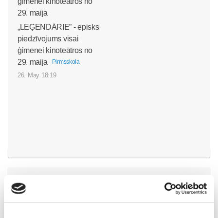
„LEĢENDĀRIE” - episks
piedzīvojums visai
ģimenei kinoteātros no
29. maija
Pirmsskola
26. May 18:19
Vecāku skola
Grūtnieču masāža, pēcdzemdību masāža, ķermeņa