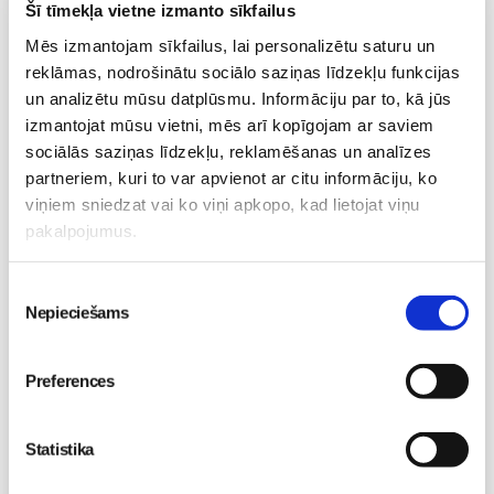
masāža Māmiņu klubā pie masāžas speciālistes Olgas
Šī tīmekļa vietne izmanto sīkfailus
Gerasimenko
Mēs izmantojam sīkfailus, lai personalizētu saturu un
Ķermeņa masāža
reklāmas, nodrošinātu sociālo saziņas līdzekļu funkcijas
10.08 11:30-15:30
un analizētu mūsu datplūsmu. Informāciju par to, kā jūs
Izpārdots
izmantojat mūsu vietni, mēs arī kopīgojam ar saviem
sociālās saziņas līdzekļu, reklamēšanas un analīzes
Nodarbības citā laikā
partneriem, kuri to var apvienot ar citu informāciju, ko
viņiem sniedzat vai ko viņi apkopo, kad lietojat viņu
Emocionālā un psiholoģiskā sagatavošanās
pakalpojumus.
dzemdībām kopā ar Diānu Zandi tiešsaistē ZOOM.US
11.08 10:00-12:00
Piekrišanas
Brīvo vietu skaits:
9
Nepieciešams
izvēle
Pieteikties
Preferences
Kā bērnam iekļauties klasē ar dažādiem bērniem?
Diānas Zandes lekcija TIEŠSAISTĒ
Statistika
11.08 12:30-14:30