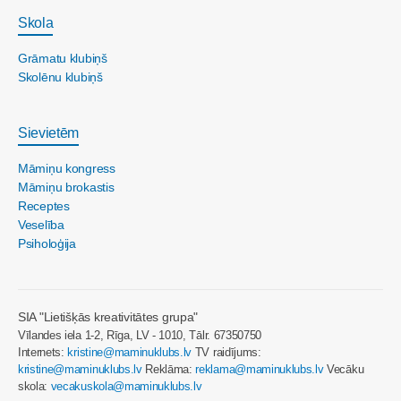
Skola
Grāmatu klubiņš
Skolēnu klubiņš
Sievietēm
Māmiņu kongress
Māmiņu brokastis
Receptes
Veselība
Psiholoģija
SIA "Lietišķās kreativitātes grupa"
Vīlandes iela 1-2, Rīga, LV - 1010, Tālr. 67350750
Internets:
kristine@maminuklubs.lv
TV raidījums:
kristine@maminuklubs.lv
Reklāma:
reklama@maminuklubs.lv
Vecāku
skola:
vecakuskola@maminuklubs.lv