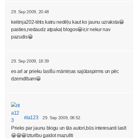
29. Sep 2009, 20:48
keitinja202-tētis katru nedēļu kaut ko jaunu uzraksta😀
pasties,nedaudz atpakaļ blogos😀ir,ir nekur nav
pazudis😀
29. Sep 2009, 18:39
es arī ar prieku lasīšu māmiņas sajūtaspirms un pēc
dzemdībam😀
rita123
29. Sep 2009, 08:52
Prieks par jaunu blogu un tās autori,būs interesanti lasīt
😀😀😀Izturību gaidot mazulīti