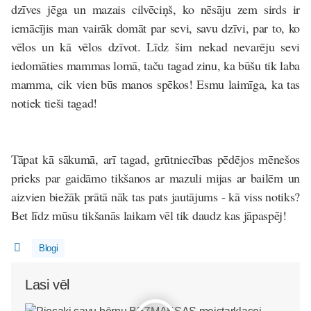
dzīves jēga un mazais cilvēciņš, ko nēsāju zem sirds ir
iemācījis man vairāk domāt par sevi, savu dzīvi, par to, ko
vēlos un kā vēlos dzīvot. Līdz šim nekad nevarēju sevi
iedomāties mammas lomā, taču tagad zinu, ka būšu tik laba
mamma, cik vien būs manos spēkos! Esmu laimīga, ka tas
notiek tieši tagad!
Tāpat kā sākumā, arī tagad, grūtniecības pēdējos mēnešos
prieks par gaidāmo tikšanos ar mazuli mijas ar bailēm un
aizvien biežāk prātā nāk tas pats jautājums - kā viss notiks?
Bet līdz mūsu tikšanās laikam vēl tik daudz kas jāpaspēj!
Blogi
Lasi vēl