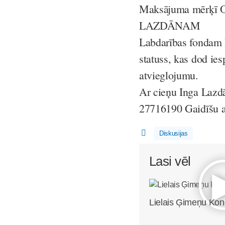
Maksājuma mērķī
LAZDĀNAM
Labdarības fondam 
statuss, kas dod ie
atvieglojumu.
Ar cieņu Inga Lazd
27716190 Gaidīšu at
Diskusijas
Lasi vēl
Lielais Ģimeņu Ko