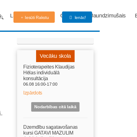
s
Labdarības fonds
Gaidības
Jaundzimušais
Iesūti Rakstu
Ienāc!
Vecāku skola
Fizioterapeites Klaudijas
Hēlas individuālā
konsultācija
06.08 16:00-17:00
Izpārdots
Nodarbības citā laikā
.
Dzemdību sagatavošanas
kursi GATAVI MAZULIM