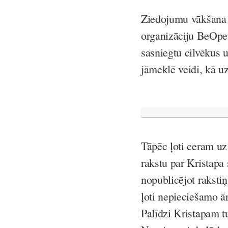
Ziedojumu vākšana K
organizāciju
BeOpe
sasniegtu cilvēkus
jāmeklē veidi, kā uz
Tāpēc ļoti ceram uz
rakstu par Kristapa
nopublicējot rakstiņ
ļoti nepieciešamo ā
Palīdzi Kristapam tu