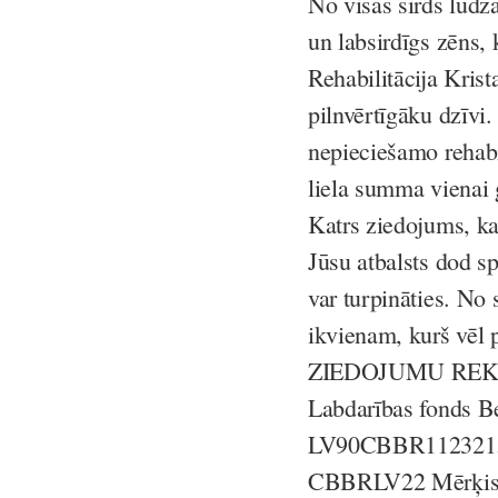
No visas sirds lūdz
un labsirdīgs zēns, 
Rehabilitācija Kris
pilnvērtīgāku dzīvi.
nepieciešamo rehabil
liela summa vienai
Katrs ziedojums, ka
Jūsu atbalsts dod s
var turpināties. No 
ikvienam, kurš vēl 
ZIEDOJUMU REK
Labdarības fonds B
LV90CBBR1123215
CBBRLV22 Mērķis: 