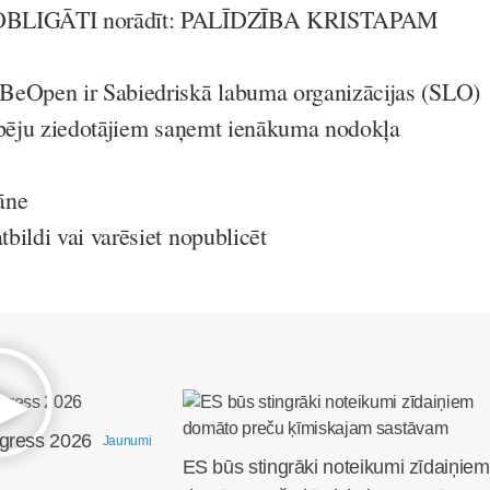
 OBLIGĀTI norādīt: PALĪDZĪBA KRISTAPAM
BeOpen ir Sabiedriskā labuma organizācijas (SLO)
spēju ziedotājiem saņemt ienākuma nodokļa
āne
bildi vai varēsiet nopublicēt
ngress 2026
Jaunumi
ES būs stingrāki noteikumi zīdaiņiem