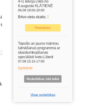
4+1 lekciju cikls no
6.augusta KLĀTIENĒ
06.08 18:00-20:00
ai
Brīvo vietu skaits:
2
vi
Pieteikties
Topošo un jauno māmiņu
lutināšanas programma ar
skaistumkopšanas
speciālisti Ivetu Liberti
07.08 15:15-17:00
Izpārdots
Nodarbības citā laikā
k
Visas nodarbības