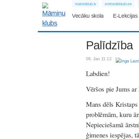
maminklub.lv
emmedeklubi.ee
Vecāku skola
E-Lekcijas
Palīdzība
06. Jan 11:12
Labdien!
Vēršos pie Jums ar 
Mans dēls Kristaps
problēmām, kuru ārst
Nepieciešamā ārstni
ģimenes iespējas, t