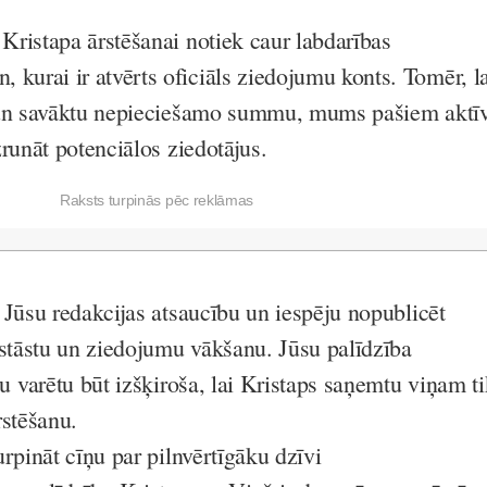
ristapa ārstēšanai notiek caur labdarības
n
, kurai ir atvērts oficiāls ziedojumu konts. Tomēr, l
 un savāktu nepieciešamo summu, mums pašiem aktī
runāt potenciālos ziedotājus.
Raksts turpinās pēc reklāmas
 Jūsu redakcijas atsaucību un iespēju nopublicēt
 stāstu un ziedojumu vākšanu. Jūsu palīdzība
u varētu būt izšķiroša, lai Kristaps saņemtu viņam ti
rstēšanu.
rpināt cīņu par pilnvērtīgāku dzīvi