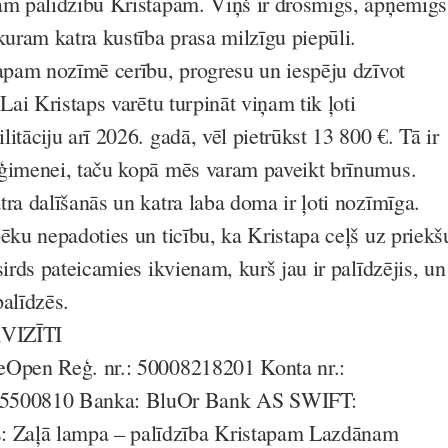
am palīdzību Kristapam. Viņš ir drosmīgs, apņēmīgs
kuram katra kustība prasa milzīgu piepūli.
tapam nozīmē cerību, progresu un iespēju dzīvot
 Lai Kristaps varētu turpināt viņam tik ļoti
itāciju arī 2026. gadā, vēl pietrūkst 13 800 €. Tā ir
 ģimenei, taču kopā mēs varam paveikt brīnumus.
tra dalīšanās un katra laba doma ir ļoti nozīmīga.
pēku nepadoties un ticību, ka Kristapa ceļš uz priekš
sirds pateicamies ikvienam, kurš jau ir palīdzējis, un
palīdzēs.
VIZĪTI
eOpen Reģ. nr.: 50008218201 Konta nr.:
500810 Banka: BluOr Bank AS SWIFT:
Zaļā lampa – palīdzība Kristapam Lazdānam