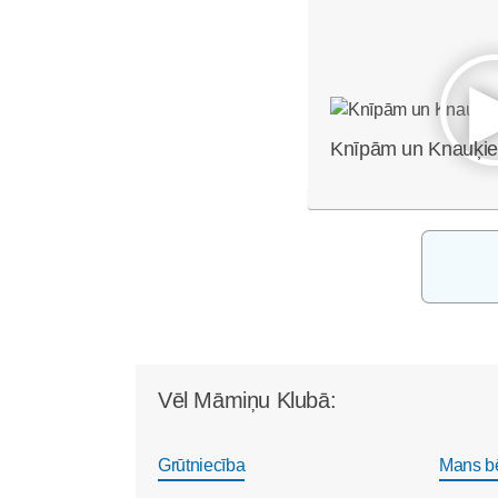
Knīpām un Knauķi
Vēl Māmiņu Klubā:
Grūtniecība
Mans b