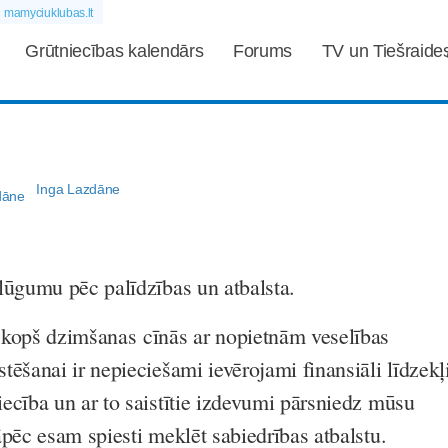
mamyciuklubas.lt
Grūtniecības kalendārs
Forums
TV un Tiešraide
Inga Lazdāne
lūgumu pēc palīdzības un atbalsta.
 kopš dzimšanas cīnās ar nopietnām veselības
ēšanai ir nepieciešami ievērojami finansiāli līdzekļi
ecība un ar to saistītie izdevumi pārsniedz mūsu
āpēc esam spiesti meklēt sabiedrības atbalstu.