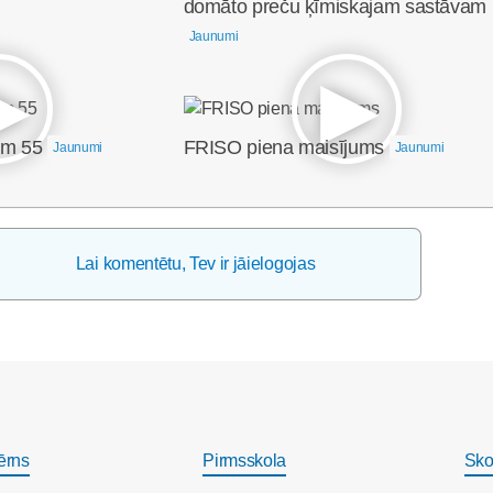
domāto preču ķīmiskajam sastāvam
Jaunumi
em 55
FRISO piena maisījums
Jaunumi
Jaunumi
Lai komentētu, Tev ir jāielogojas
ērns
Pirmsskola
Sko