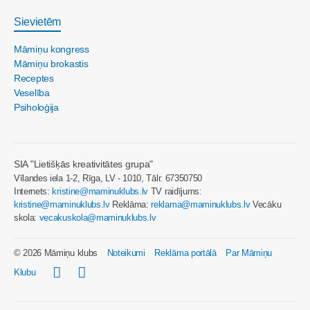
Sievietēm
Māmiņu kongress
Māmiņu brokastis
Receptes
Veselība
Psiholoģija
SIA "Lietišķās kreativitātes grupa"
Vīlandes iela 1-2, Rīga, LV - 1010, Tālr. 67350750
Internets:
kristine@maminuklubs.lv
TV raidījums:
kristine@maminuklubs.lv
Reklāma:
reklama@maminuklubs.lv
Vecāku
skola:
vecakuskola@maminuklubs.lv
© 2026 Māmiņu klubs
Noteikumi
Reklāma portālā
Par Māmiņu
Klubu