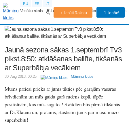
RU
EE
LT
Vecāku skola
E-Lekcijas
Grūtniecības kalendārs
Forums
Iesūti Rakstu
Ienāc!
Jaunā sezona sākas 1.septembrī Tv3
plkst.8:50: atklāšanas ballīte, tikšanās
ar Superbēbja vecākiem
30. Aug 2013, 00:25
Māmiņu klubs
Mums patiesi prieks ar jums tikties pēc garajām vasaras
brīvdienām un mūs gaida garš rudens kopā, tāpēc
pastāstīsim, kas mūs sagaida! Svētdien būs pirmā tikšanās
ar Dr.Klaunu un, protams, stāstīsim jums par mūsu mazo
superbēbīti!