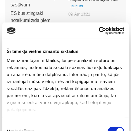
Jaunumi
ES būs stingrāki
09. Apr 13:21
noteikumi zīdaiņiem
domāto preču ķīmiskajam
sastāvam
Jaunumi
03. Jul 17:04
Šī tīmekļa vietne izmanto sīkfailus
Mēs izmantojam sīkfailus, lai personalizētu saturu un
reklāmas, nodrošinātu sociālo saziņas līdzekļu funkcijas
un analizētu mūsu datplūsmu. Informāciju par to, kā jūs
FRISO piena maisījums
izmantojat mūsu vietni, mēs arī kopīgojam ar saviem
Jaunumi
sociālās saziņas līdzekļu, reklamēšanas un analīzes
20. Mar 10:28
partneriem, kuri to var apvienot ar citu informāciju, ko
viņiem sniedzat vai ko viņi apkopo, kad lietojat viņu
pakalpojumus.
Piekrišanas