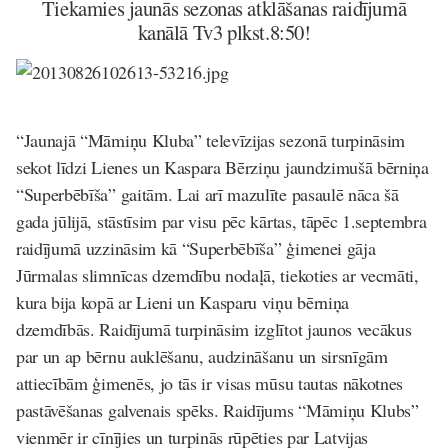
Tiekamies jaunās sezonas atklāšanas raidījumā
kanālā Tv3 plkst.8:50!
“Jaunajā “Māmiņu Kluba” televīzijas sezonā turpināsim
sekot līdzi Lienes un Kaspara Bērziņu jaundzimušā bērniņa
“Superbēbīša” gaitām. Lai arī mazulīte pasaulē nāca šā
gada jūlijā, stāstīsim par visu pēc kārtas, tāpēc 1.septembra
raidījumā uzzināsim kā “Superbēbīša” ģimenei gāja
Jūrmalas slimnīcas dzemdību nodaļā, tiekoties ar vecmāti,
kura bija kopā ar Lieni un Kasparu viņu bērniņa
dzemdībās. Raidījumā turpināsim izglītot jaunos vecākus
par un ap bērnu auklēšanu, audzināšanu un sirsnīgām
attiecībām ģimenēs, jo tās ir visas mūsu tautas nākotnes
pastāvēšanas galvenais spēks. Raidījums “Māmiņu Klubs”
vienmēr ir cīnījies un turpinās rūpēties par Latvijas