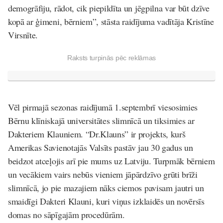
demogrāfiju, rādot, cik piepildīta un jēgpilna var būt dzīve
kopā ar ģimeni, bērniem”, stāsta raidījuma vadītāja Kristīne
Virsnīte.
Raksts turpinās pēc reklāmas
Vēl pirmajā sezonas raidījumā 1.septembrī viesosimies
Bērnu klīniskajā universitātes slimnīcā un tiksimies ar
Dakteriem Klauniem. “Dr.Klauns” ir projekts, kurš
Amerikas Savienotajās Valsīts pastāv jau 30 gadus un
beidzot atceļojis arī pie mums uz Latviju. Turpmāk bērniem
un vecākiem vairs nebūs vieniem jāpārdzīvo grūti brīži
slimnīcā, jo pie mazajiem nāks ciemos pavisam jautri un
smaidīgi Dakteri Klauni, kuri viņus izklaidēs un novērsīs
domas no sāpīgajām procedūrām.