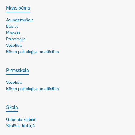
Mans bērns
Jaundzimušais
Bēbītis
Mazulis
Psiholoģija
Veselība
Bērna psiholoģija un attīstība
Pirmsskola
Veselība
Bērna psiholoģija un attīstība
Skola
Grāmatu klubiņš
Skolēnu klubiņš