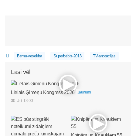
Bērnu-veselība
Superbēbis-2013
TV-anotācijas
Lasi vēl
Lielais Ģimeņu Kongress 2026
Jaunumi
30. Jul 13:00
Knīpām un Knauķiem 55