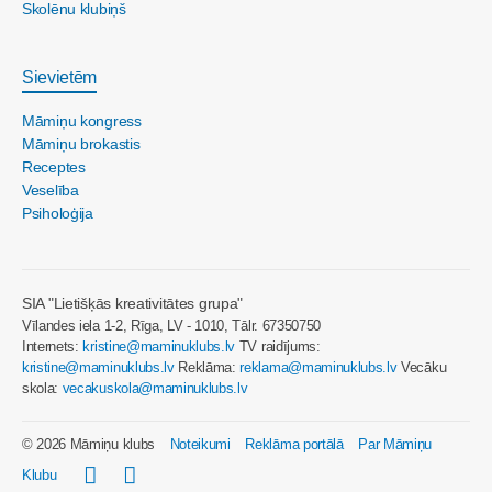
Skolēnu klubiņš
Sievietēm
Māmiņu kongress
Māmiņu brokastis
Receptes
Veselība
Psiholoģija
SIA "Lietišķās kreativitātes grupa"
Vīlandes iela 1-2, Rīga, LV - 1010, Tālr. 67350750
Internets:
kristine@maminuklubs.lv
TV raidījums:
kristine@maminuklubs.lv
Reklāma:
reklama@maminuklubs.lv
Vecāku
skola:
vecakuskola@maminuklubs.lv
© 2026 Māmiņu klubs
Noteikumi
Reklāma portālā
Par Māmiņu
Klubu