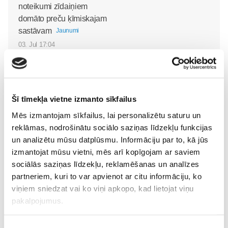
noteikumi zīdaiņiem
domāto preču ķīmiskajam
sastāvam
Jaunumi
03. Jul 17:04
Šī tīmekļa vietne izmanto sīkfailus
FRISO piena maisījums
Mēs izmantojam sīkfailus, lai personalizētu saturu un
Jaunumi
reklāmas, nodrošinātu sociālo saziņas līdzekļu funkcijas
20. Mar 10:28
un analizētu mūsu datplūsmu. Informāciju par to, kā jūs
izmantojat mūsu vietni, mēs arī kopīgojam ar saviem
sociālās saziņas līdzekļu, reklamēšanas un analīzes
partneriem, kuri to var apvienot ar citu informāciju, ko
viņiem sniedzat vai ko viņi apkopo, kad lietojat viņu
pakalpojumus.