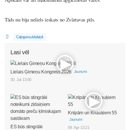
Tāds nu bija neliels ieskats no Zvārtavas pils.
Ceļojumu-klubiņš
Lasi vēl
Lielais Ģimeņu Kongress 2026
Jaunumi
30. Jul 13:00
Knīpām un Knauķiem 55
Jaunumi
ES būs stingrāki
09. Apr 13:21