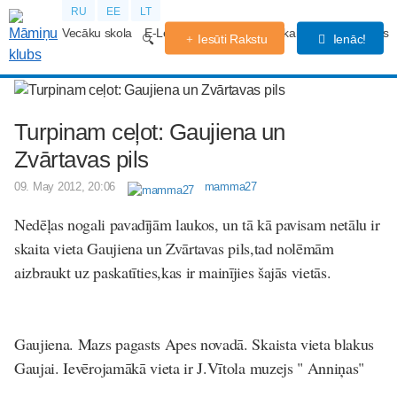
RU
EE
LT
Vecāku skola
E-Lekcijas
Grūtniecības kalendārs
Forums
Iesūti Rakstu
Ienāc!
Turpinam ceļot: Gaujiena un
Zvārtavas pils
09. May 2012, 20:06
mamma27
Nedēļas nogali pavadījām laukos, un tā kā pavisam netālu ir
skaita vieta Gaujiena un Zvārtavas pils,tad nolēmām
aizbraukt uz paskatīties,kas ir mainījies šajās vietās.
Gaujiena. Mazs pagasts Apes novadā. Skaista vieta blakus
Gaujai. Ievērojamākā vieta ir J.Vītola muzejs " Anniņas"