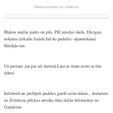
Raksts turpinās pēc reklāmas
Blakus mužas parks un pils. Pilī atrodas skola. Diezgan
nolaista izskatās fasāde,bet ko padarīsi -atjaunošanai
līdzekļu nav.
Un protam ,tur pat arī slavenā Lauvas mute-avots ar tīru
ūdeni.
Iedzēruši un pielējuši pudeles gardā avota ūdens , dodamies
uz Zvārtavas pili,kas atrodas tikai dažus kilometrus no
Gaujienas.