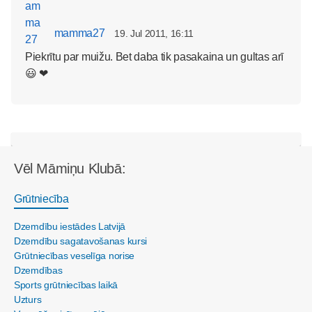
mamma27
19. Jul 2011, 16:11
Piekrītu par muižu. Bet daba tik pasakaina un gultas arī
😃 ❤
Vēl Māmiņu Klubā:
Grūtniecība
Dzemdību iestādes Latvijā
Dzemdību sagatavošanas kursi
Grūtniecības veselīga norise
Dzemdības
Sports grūtniecības laikā
Uzturs