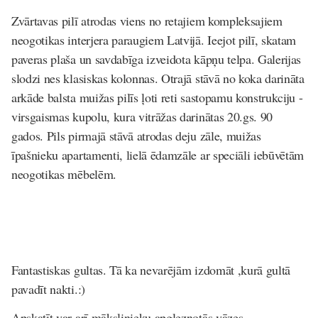
Zvārtavas pilī atrodas viens no retajiem kompleksajiem
neogotikas interjera paraugiem Latvijā. Ieejot pilī, skatam
paveras plaša un savdabīga izveidota kāpņu telpa. Galerijas
slodzi nes klasiskas kolonnas. Otrajā stāvā no koka darināta
arkāde balsta muižas pilīs ļoti reti sastopamu konstrukciju -
virsgaismas kupolu, kura vitrāžas darinātas 20.gs. 90
gados. Pils pirmajā stāvā atrodas deju zāle, muižas
īpašnieku apartamenti, lielā ēdamzāle ar speciāli iebūvētām
neogotikas mēbelēm.
Fantastiskas gultas. Tā ka nevarējām izdomāt ,kurā gultā
pavadīt nakti.:)
Apskatīt var arī mākslinieku apgleznotās vāzes.