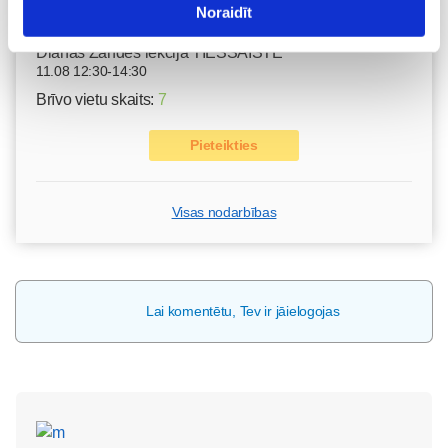
Noraidīt
Kā bērnam iekļauties klasē ar dažādiem bērniem?
Diānas Zandes lekcija TIEŠSAISTĒ
11.08 12:30-14:30
Brīvo vietu skaits:
7
Pieteikties
Visas nodarbības
Lai komentētu, Tev ir jāielogojas