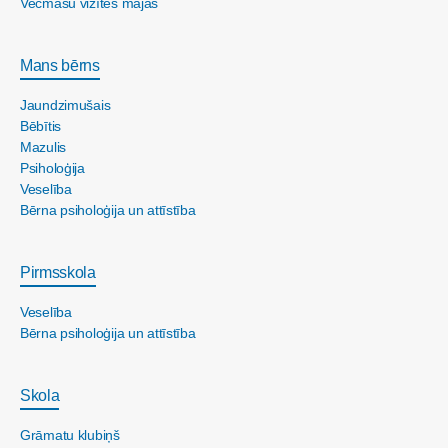
Vecmāšu vizītes mājās
Mans bērns
Jaundzimušais
Bēbītis
Mazulis
Psiholoģija
Veselība
Bērna psiholoģija un attīstība
Pirmsskola
Veselība
Bērna psiholoģija un attīstība
Skola
Grāmatu klubiņš