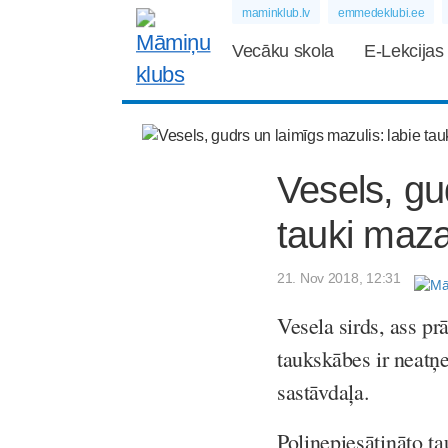
maminklub.lv
emmedeklubi.ee
Vecāku skola
E-Lekcijas
Vesels, gu
tauki maza
21. Nov 2018, 12:31
Vesela sirds, ass prā
taukskābes ir neatņ
sastāvdaļa.
Polinepiesātināto ta