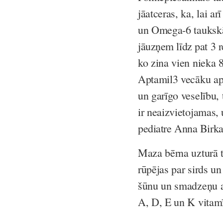
jāatceras, ka, lai a
un Omega-6 tauksk
jāuzņem līdz pat 3 
ko zina vien nieka 
Aptamil3 vecāku ap
un garīgo veselību
ir neaizvietojamas,
u
pediatre Anna Bir
Maza bērna uzturā 
rūpējas par sirds un
šūnu un smadzeņu at
A, D, E un K vitam