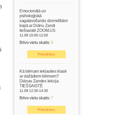
3
Emocionālā un
psiholoģiskā
sagatavošanās dzemdībām
kopā ar Diānu Zandi
tiešsaistē ZOOM.US
11.08 10:00-12:00
o
Brīvo vietu skaits:
9
ā
Pieteikties
Kā bērnam iekļauties klasē
ar dažādiem bērniem?
Diānas Zandes lekcija
i
TIEŠSAISTĒ
11.08 12:30-14:30
Brīvo vietu skaits:
7
Pieteikties