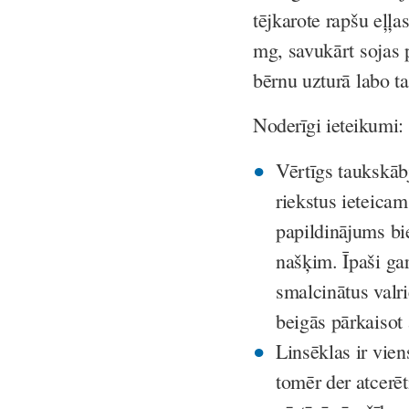
tējkarote rapšu eļļa
mg, savukārt sojas
bērnu uzturā labo ta
Noderīgi ieteikumi:
Vērtīgs taukskābju
riekstus ieteicam
papildinājums bi
našķim. Īpaši gar
smalcinātus valr
beigās pārkaisot 
Linsēklas ir vie
tomēr der atcerēt