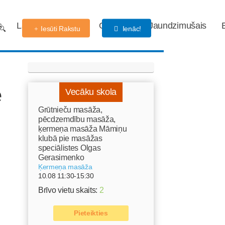
s
Labdarības fonds
Gaidības
Jaundzimušais
Iesūti Rakstu
Ienāc!
e
Vecāku skola
Grūtnieču masāža,
pēcdzemdību masāža,
ķermeņa masāža Māmiņu
klubā pie masāžas
speciālistes Olgas
Gerasimenko
Ķermeņa masāža
10.08 11:30-15:30
Brīvo vietu skaits:
2
Pieteikties