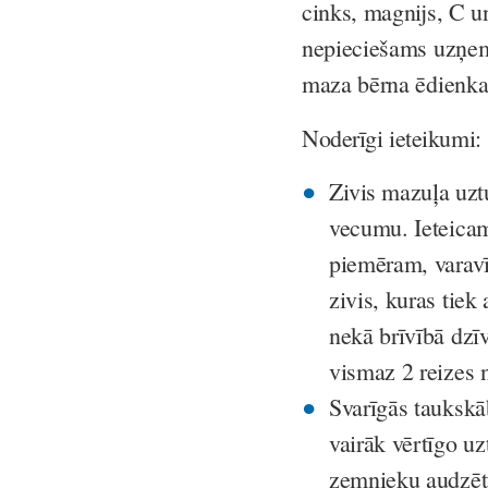
cinks, magnijs, C un
nepieciešams uzņemt
maza bērna ēdienkart
Noderīgi ieteikumi:
Zivis
mazuļa uzt
vecumu. Ieteicam
piemēram, varavīk
zivis, kuras tie
nekā brīvībā dzīv
vismaz 2 reizes 
Svarīgās taukskā
vairāk vērtīgo uzt
zemnieku audzētu