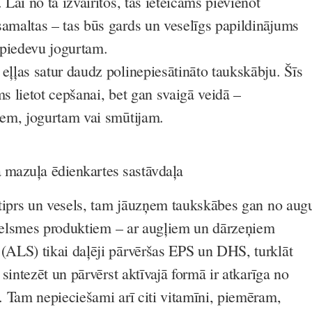
. Lai no tā izvairītos, tās ieteicams pievienot
samaltas – tas būs gards un veselīgs papildinājums
piedevu jogurtam.
eļļas satur daudz polinepiesātināto taukskābju. Šīs
ms lietot cepšanai, bet gan svaigā veidā –
tiem, jogurtam vai smūtijam.
 mazuļa ēdienkartes sastāvdaļa
tiprs un vesels, tam jāuzņem taukskābes gan no aug
zcelsmes produktiem – ar augļiem un dārzeņiem
ALS) tikai daļēji pārvēršas EPS un DHS, turklāt
sintezēt un pārvērst aktīvajā formā ir atkarīga no
 Tam nepieciešami arī citi vitamīni, piemēram,