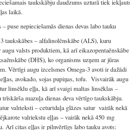
pieciešamais taukskābju daudzums uzturā tiek iekļaut
ļas laikā.
as – puse nepieciešamās dienas devas labo tauku
-3 taukskābes – alfalinolēnskābe (ALS), kuru
 augu valsts produktiem, kā arī eikazopentaēnskābe
saēnskābe (DHS), ko organisms uzņem ar jūras
m. Vērtīgi augu izcelsmes Omega-3 avoti ir dažādi
o eļļas, avokado, sojas pupiņas, tofu. Visvairāk augu
ur linsēklu eļļa, kā arī svaigi maltas linsēklas –
eju trīskārša mazuļa dienas deva vērtīgo taukskābju.
tur valrieksti – ceturtdaļa glāzes satur vairāk nekā
ējkarote valriekstu eļļas – vairāk nekā 450 mg
Arī citas eļļas ir pilnvērtīgs labo tauku avots: