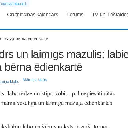
mamyciuklubas.lt
Grūtniecības kalendārs
Forums
TV un Tiešraide
drs un laimīgs mazulis: labi
 bērna ēdienkartē
Māmiņu klubs
ts, laba redze un stipri zobi – polinepiesātinātās
emama veselīga un laimīga mazuļa ēdienkartes
ukskābju labo īpašību saraksts ir garš, tomēr