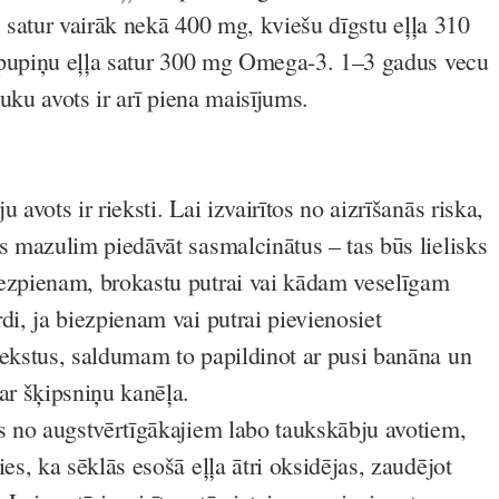
s satur vairāk nekā 400 mg, kviešu dīgstu eļļa 310
 pupiņu eļļa satur 300 mg Omega-3. 1–3 gadus vecu
uku avots ir arī piena maisījums.
 avots ir rieksti. Lai izvairītos no aizrīšanās riska,
s mazulim piedāvāt sasmalcinātus – tas būs lielisks
ezpienam, brokastu putrai vai kādam veselīgam
di, ja biezpienam vai putrai pievienosiet
iekstus, saldumam to papildinot ar pusi banāna un
ar šķipsniņu kanēļa.
ns no augstvērtīgākajiem labo taukskābju avotiem,
ies, ka sēklās esošā eļļa ātri oksidējas, zaudējot