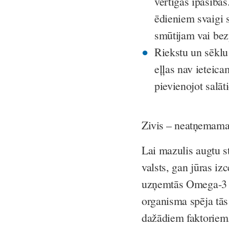
vērtīgās īpašības
ēdieniem svaigi 
smūtijam vai bez
Riekstu un sēklu 
eļļas nav ieteica
pievienojot salā
Zivis – neatņemama
Lai mazulis augtu s
valsts, gan jūras i
uzņemtās Omega-3 (
organisma spēja tās 
dažādiem faktoriem.