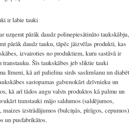
uki ir
labie
tauki
ar uzņemt pārāk daudz polinepiesātināto taukskābju
emt pārāk daudz
tauku
, tāpēc jāizvēlas produkti, kas
kābes, izvairoties no produktiem, kuru sastāvā ir
 transtauku. Šīs taukskābes jeb sliktie tauki
na līmeni, kā arī palielina sirds saslimšanu un diabē
 taukskābes sastopamas galvenokārt dzīvnieku un
os, kā arī tādos augu valsts produktos kā palmu un
savukārt transtauki mājo saldumos (saldējumos,
), maizes izstrādājumos (bulciņās, pīrāgos, cepumos)
os un pusfabrikātos.