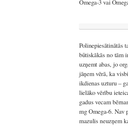
Omega-3 vai Omeg
Polinepiesātinātās t
būtiskākās no tām
uzņemt abas, jo org
jāņem vērā, ka vi
ikdienas uzturu – g
lielāko vērību iete
gadus vecam bērna
mg Omega-6. Nav pa
mazulis neuzņem kat