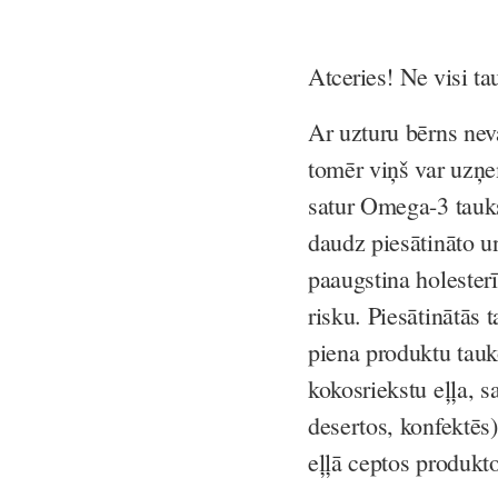
Atceries! Ne visi ta
Ar uzturu bērns nev
tomēr viņš var uzņ
satur Omega-3 tauks
daudz piesātināto un
paaugstina holesterī
risku. Piesātinātās
piena produktu tauk
kokosriekstu eļļa, 
desertos, konfektēs
eļļā ceptos produkt