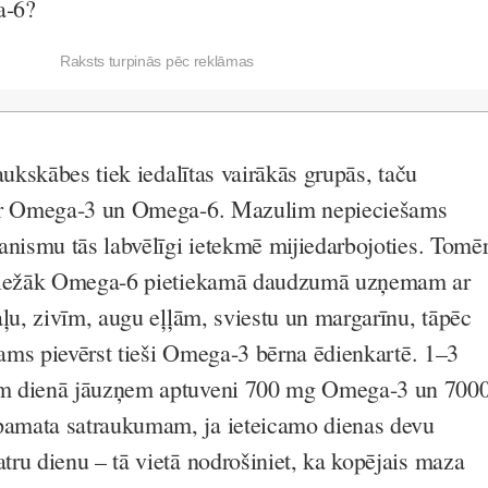
a-6?
Raksts turpinās pēc reklāmas
aukskābes tiek iedalītas vairākās grupās, taču
 ir Omega-3 un Omega-6. Mazulim nepieciešams
anismu tās labvēlīgi ietekmē mijiedarbojoties. Tomē
sbiežāk Omega-6 pietiekamā daudzumā uzņemam ar
aļu, zivīm, augu eļļām, sviestu un margarīnu, tāpēc
icams pievērst tieši Omega-3 bērna ēdienkartē. 1–3
m dienā jāuzņem aptuveni 700 mg Omega-3 un 700
mata satraukumam, ja ieteicamo dienas devu
ru dienu – tā vietā nodrošiniet, ka kopējais maza