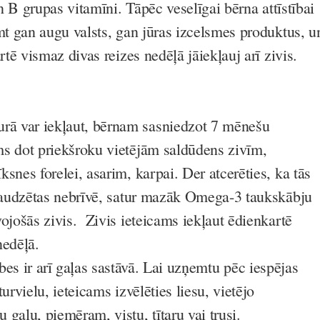
 B grupas vitamīni. Tāpēc veselīgai bērna attīstībai
 gan augu valsts, gan jūras izcelsmes produktus, u
ē vismaz divas reizes nedēļā jāiekļauj arī zivis.
urā var iekļaut, bērnam sasniedzot 7 mēnešu
s dot priekšroku vietējām saldūdens zivīm,
snes forelei, asarim, karpai. Der atcerēties, ka tās
k audzētas nebrīvē, satur mazāk Omega-3 taukskābju
ojošās zivis. Zivis ieteicams iekļaut ēdienkartē
nedēļā.
bes ir arī
gaļas
sastāvā. Lai uzņemtu pēc iespējas
urvielu, ieteicams izvēlēties liesu, vietējo
 gaļu, piemēram, vistu, tītaru vai trusi.