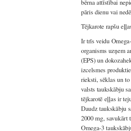
bērna attīstībai ne
pāris dienu vai nedē
Tējkarote rapšu eļļ
Ir trīs veidu Omega
organisms uzņem ar
(EPS) un dokozahek
izcelsmes produktie
rieksti, sēklas un t
valsts taukskābju sat
tējkarotē eļļas ir t
Daudz taukskābju sa
2000 mg, savukārt t
Omega-3 taukskābju. 