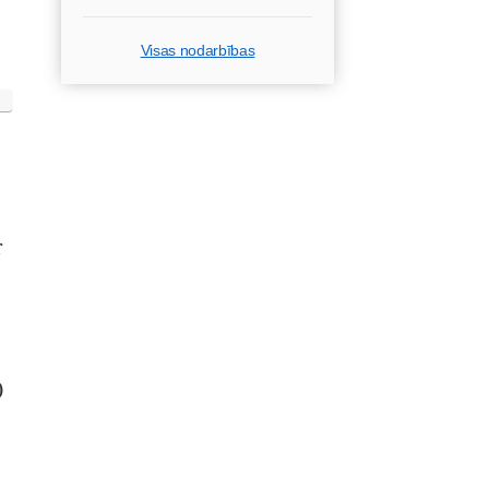
Visas nodarbības
r
0