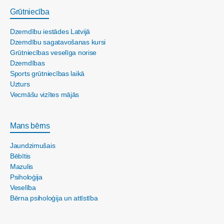
Grūtniecība
Dzemdību iestādes Latvijā
Dzemdību sagatavošanas kursi
Grūtniecības veselīga norise
Dzemdības
Sports grūtniecības laikā
Uzturs
Vecmāšu vizītes mājās
Mans bērns
Jaundzimušais
Bēbītis
Mazulis
Psiholoģija
Veselība
Bērna psiholoģija un attīstība