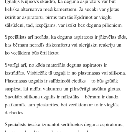
Ignatijs Kuļišovs skaidro, ka deguna aspirators var būt
lieliska alternatīva medikamentiem. Ja vecāki var gļotas
iztīrīt ar aspiratoru, pirms tam tās šķidrinot ar vieglu
sālsūdeni, tad, iespējams, var iztikt bez deguna pilieniem.
Speciālists arī norāda, ka deguna aspirators ir jāizvēlas tāds,
kas bērnam neradīs diskomfortu vai alerģisku reakciju un
ko vecākiem būs ērti lietot.
Svarīgi arī, no kāda materiāla deguna aspirators ir
izstrādāts. Visbiežāk tā uzgaļi ir no plastmasas vai silikona.
Plastmasas uzgalis ir salīdzinoši cietāks – to būs grūtāk
saspiest, lai radītu vakuumu un pilnvērtīgi atsūktu gļotas.
Savukārt silikona uzgalis ir mīkstāks – bērnam ir daudz
patīkamāk tam pieskarties, bet vecākiem ar to ir vieglāk
darboties.
Speciālists iesaka izmantot sertificētus deguna aspiratorus,