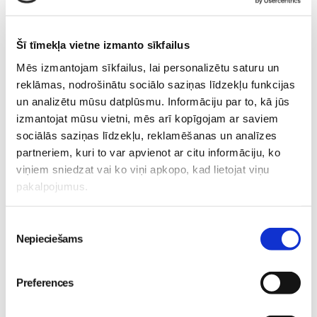
tomēr ar laiku uzkrājas mikrobi. Lietojot manuālo deguna
aspiratoru, bet nemainot filtru, mikrobi var iekļūt mutes
Šī tīmekļa vietne izmanto sīkfailus
dobumā vai elpceļos un izraisīt saslimšanu.
Mēs izmantojam sīkfailus, lai personalizētu saturu un
Tagad Latvijā ir pieejams jauns, manuāli lietojams deguna
reklāmas, nodrošinātu sociālo saziņas līdzekļu funkcijas
aspirators
Maria Easy Breath
, kam filtri nav jāmaina, jo šai
un analizētu mūsu datplūsmu. Informāciju par to, kā jūs
ierīcei ir atšķirīga filtrācijas sistēma. Pēc izmantošanas
izmantojat mūsu vietni, mēs arī kopīgojam ar saviem
sociālās saziņas līdzekļu, reklamēšanas un analīzes
aspiratoru izmazgā, izžāvē, un tas ir drošs atkārtotai
partneriem, kuri to var apvienot ar citu informāciju, ko
lietošanai. Šis deguna aspirators ir pilnībā drošs arī
viņiem sniedzat vai ko viņi apkopo, kad lietojat viņu
vecākiem, un, to lietojot, nav iespējams inficēties.
pakalpojumus.
Piekrišanas
Jautā Maria Clean Nose un Maria Easy Breath deguna
Nepieciešams
izvēle
aspiratorus aptiekās un interneta veikalos.
Decembrī interneta aptiekā “e-menessaptieka” deguna
Preferences
aspiratorus MARIA CLEAN NOSE un MARIA EASY