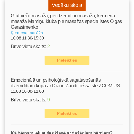
Vecāku skola
Grūtnieču masāža, pēcdzemdību masāža, ķermeņa
masāža Māmiņu klubā pie masāžas speciālistes Olgas
Gerasimenko
Ķermeņa masāža
10.08 11:30-15:30
Brīvo vietu skaits:
2
Pieteikties
Emocionālā un psiholoģiskā sagatavošanās
dzemdībām kopā ar Diānu Zandi tiešsaistē ZOOM.US
11.08 10:00-12:00
Brīvo vietu skaits:
9
Pieteikties
Kā bērnam iekļauties klasē ar dažādiem bērniem?