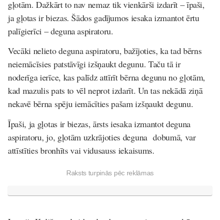
gļotām. Dažkārt to nav nemaz tik vienkārši izdarīt – īpaši,
ja gļotas ir biezas. Šādos gadījumos iesaka izmantot ērtu
palīgierīci – deguna aspiratoru.
Vecāki nelieto deguna aspiratoru, bažījoties, ka tad bērns
neiemācīsies patstāvīgi izšņaukt degunu. Taču tā ir
noderīga ierīce, kas palīdz attīrīt bērna degunu no gļotām,
kad mazulis pats to vēl neprot izdarīt. Un tas nekādā ziņā
nekavē bērna spēju iemācīties pašam izšņaukt degunu.
Īpaši, ja gļotas ir biezas, ārsts iesaka izmantot deguna
aspiratoru, jo, gļotām uzkrājoties deguna dobumā, var
attīstīties bronhīts vai vidusauss iekaisums.
Raksts turpinās pēc reklāmas