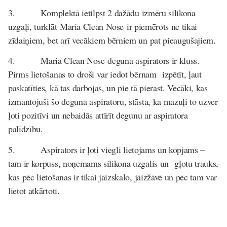
3. Komplektā ietilpst 2 dažādu izmēru silikona
uzgaļi, turklāt
Maria Clean Nose
ir piemērots ne tikai
zīdaiņiem, bet arī vecākiem bērniem un pat pieaugušajiem.
4.
Maria Clean Nose
deguna aspirators ir kluss.
Pirms lietošanas to droši var iedot bērnam izpētīt, ļaut
paskatīties, kā tas darbojas, un pie tā pierast. Vecāki, kas
izmantojuši šo deguna aspiratoru, stāsta, ka mazuļi to uzver
ļoti pozitīvi un nebaidās attīrīt degunu ar aspiratora
palīdzību.
5. Aspirators ir ļoti viegli lietojams un kopjams –
tam ir korpuss, noņemams silikona uzgalis un gļotu trauks,
kas pēc lietošanas ir tikai jāizskalo, jāizžāvē un pēc tam var
lietot atkārtoti.