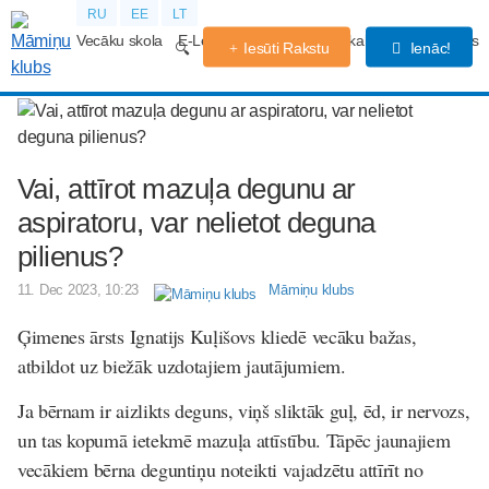
RU
EE
LT
Vecāku skola
E-Lekcijas
Grūtniecības kalendārs
Forums
Iesūti Rakstu
Ienāc!
Vai, attīrot mazuļa degunu ar
aspiratoru, var nelietot deguna
pilienus?
11. Dec 2023, 10:23
Māmiņu klubs
Ģimenes ārsts Ignatijs Kuļišovs kliedē vecāku bažas,
atbildot uz biežāk uzdotajiem jautājumiem.
Ja bērnam ir aizlikts deguns, viņš sliktāk guļ, ēd, ir nervozs,
un tas kopumā ietekmē mazuļa attīstību. Tāpēc jaunajiem
vecākiem bērna deguntiņu noteikti vajadzētu attīrīt no