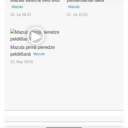
Mazais valītis ar lielu sirdi
piebarošanas laikā
Mazulis
Mazulis
20. Jul 09:33
01. Jul 12:53
Mazuļa pirmā pieredze
peldēšanā
Mazulis
23. May 09:55