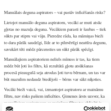
Manuālais deguna aspirators – vai pastāv inficēšanās risks?
Lietojot manuālo deguna aspiratoru, vecāki ar muti atsūc
gļotas no mazuļa deguna. Vecākiem parasti ir šaubas – tiek
sūkts par stipru vai vāju. Pieredze rāda, ka māmiņas bieži
to dara pārāk saudzīgi, līdz ar to pilnvērtīgi neattīra degunu,
savukārt tēti mēdz pārcensties un sūkt pārāk spēcīgi.
Manuālajiem aspiratoriem neliels mīnuss ir tas, ka tiem
mēdz būt ļoti īss filtrs, kā rezultātā gļotu atsūkšanas
procesā pieaugušā seja atrodas ļoti tuvu bērnam, un tas var
būt mazulim nedaudz biedējoši – bērns var sākt niķoties.
Vecāki bieži vaicā, vai, izmantojot aspiratoru ar maināmu
filtru, nav risks pašiem inficēties. Ģimenes ārsts uzsver, ka
manuālajam aspiratoram ar maināmu filtru tas obligāti ir
regulāri jāmaina, jo pat tad, ja filtrs tiek mazgāts, tajā