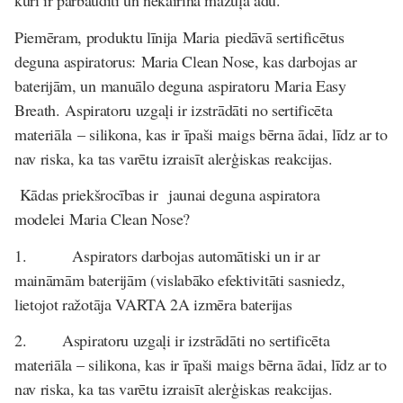
kuri ir pārbaudīti un nekairina mazuļa ādu.
Piemēram, produktu līnija
Maria
piedāvā sertificētus
deguna aspiratorus:
Maria Clean Nose
, kas darbojas ar
baterijām, un manuālo deguna aspiratoru
Maria Easy
Breath
.
Aspiratoru uzgaļi ir izstrādāti no sertificēta
materiāla – silikona, kas ir īpaši maigs bērna ādai, līdz ar to
nav riska, ka tas varētu izraisīt alerģiskas reakcijas.
Kādas priekšrocības ir jaunai deguna aspiratora
modelei
Maria Clean Nose
?
1. Aspirators darbojas automātiski un ir ar
maināmām baterijām (vislabāko efektivitāti sasniedz,
lietojot ražotāja VARTA 2A izmēra baterijas
2. Aspiratoru uzgaļi ir izstrādāti no sertificēta
materiāla – silikona, kas ir īpaši maigs bērna ādai, līdz ar to
nav riska, ka tas varētu izraisīt alerģiskas reakcijas.