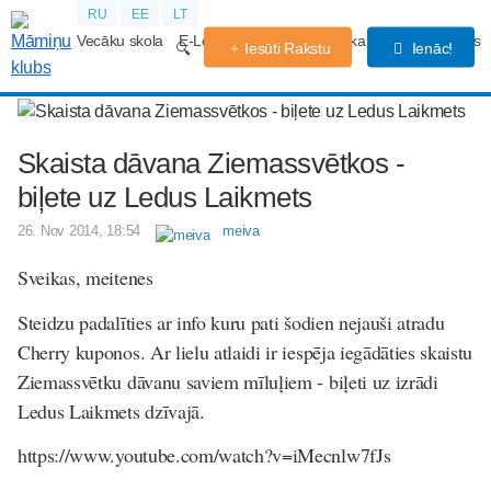
RU
EE
LT
Vecāku skola
E-Lekcijas
Grūtniecības kalendārs
Forums
Iesūti Rakstu
Ienāc!
Skaista dāvana Ziemassvētkos -
biļete uz Ledus Laikmets
26. Nov 2014, 18:54
meiva
Sveikas, meitenes
Steidzu padalīties ar info kuru pati šodien nejauši atradu
Cherry kuponos. Ar lielu atlaidi ir iespēja iegādāties skaistu
Ziemassvētku dāvanu saviem mīluļiem - biļeti uz izrādi
Ledus Laikmets dzīvajā.
https://www.youtube.com/watch?v=iMecnlw7fJs