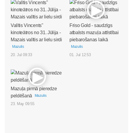
Valītis Vincents"
Friso Gold - saudzīgs
kinoteātros no 31. Jūlija -
atbalsts mazuļa attīstībai
Mazais valītis ar lielu sirdi
piebarošanas laikā
Mazulis
Mazulis
20. Jul 09:33
01. Jul 12:53
Mazuļa pirmā pieredze
peldēšanā
Mazulis
23. May 09:55