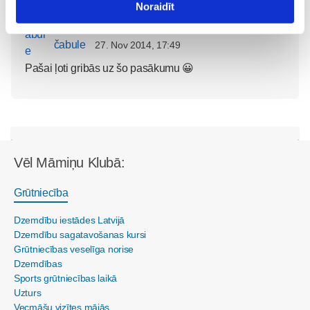
Noraidīt
čabule
27. Nov 2014, 17:49
Pašai ļoti gribās uz šo pasākumu 😀
Vēl Māmiņu Klubā:
Grūtniecība
Dzemdību iestādes Latvijā
Dzemdību sagatavošanas kursi
Grūtniecības veselīga norise
Dzemdības
Sports grūtniecības laikā
Uzturs
Vecmāšu vizītes mājās