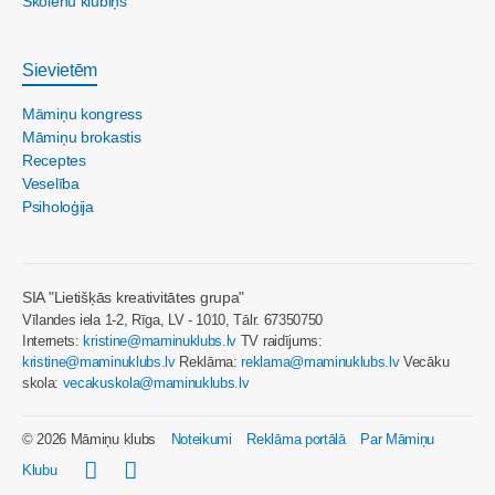
Skolēnu klubiņš
Sievietēm
Māmiņu kongress
Māmiņu brokastis
Receptes
Veselība
Psiholoģija
SIA "Lietišķās kreativitātes grupa"
Vīlandes iela 1-2, Rīga, LV - 1010, Tālr. 67350750
Internets:
kristine@maminuklubs.lv
TV raidījums:
kristine@maminuklubs.lv
Reklāma:
reklama@maminuklubs.lv
Vecāku
skola:
vecakuskola@maminuklubs.lv
© 2026 Māmiņu klubs
Noteikumi
Reklāma portālā
Par Māmiņu
Klubu