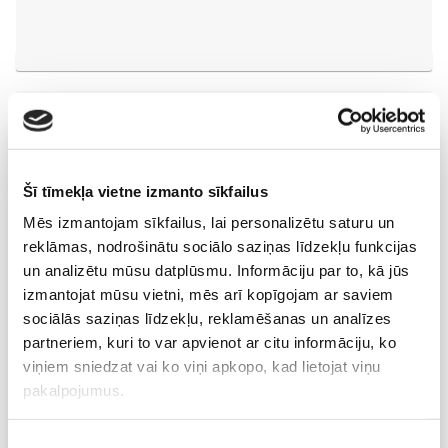
Vecāku skola
Fizioterapeites Klaudijas Hēlas individuālā konsultācija
Šī tīmekļa vietne izmanto sīkfailus
06.08 16:00-17:00
Mēs izmantojam sīkfailus, lai personalizētu saturu un
Izpārdots
reklāmas, nodrošinātu sociālo saziņas līdzekļu funkcijas
un analizētu mūsu datplūsmu. Informāciju par to, kā jūs
Nodarbības citā laikā
izmantojat mūsu vietni, mēs arī kopīgojam ar saviem
sociālās saziņas līdzekļu, reklamēšanas un analīzes
partneriem, kuri to var apvienot ar citu informāciju, ko
Dzemdību sagatavošanas kursi GATAVI MAZULIM 4+1
lekciju cikls no 6.augusta KLĀTIENĒ
viņiem sniedzat vai ko viņi apkopo, kad lietojat viņu
06.08 18:00-20:00
pakalpojumus.
Brīvo vietu skaits:
2
Piekrišanas