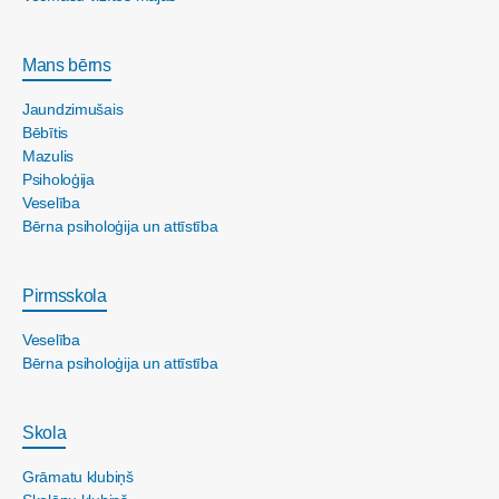
Mans bērns
Jaundzimušais
Bēbītis
Mazulis
Psiholoģija
Veselība
Bērna psiholoģija un attīstība
Pirmsskola
Veselība
Bērna psiholoģija un attīstība
Skola
Grāmatu klubiņš