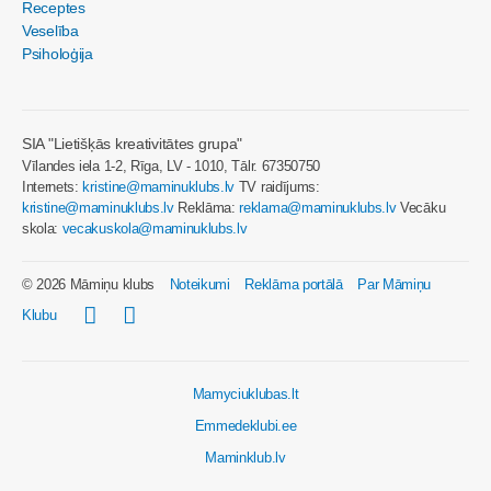
Receptes
Veselība
Psiholoģija
SIA "Lietišķās kreativitātes grupa"
Vīlandes iela 1-2, Rīga, LV - 1010, Tālr. 67350750
Internets:
kristine@maminuklubs.lv
TV raidījums:
kristine@maminuklubs.lv
Reklāma:
reklama@maminuklubs.lv
Vecāku
skola:
vecakuskola@maminuklubs.lv
© 2026 Māmiņu klubs
Noteikumi
Reklāma portālā
Par Māmiņu
Klubu
Mamyciuklubas.lt
Emmedeklubi.ee
Maminklub.lv