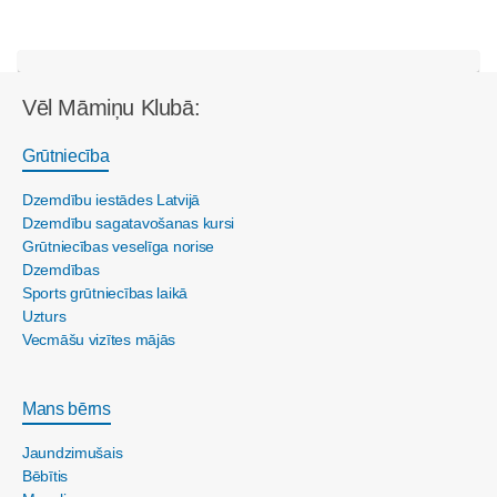
Vēl Māmiņu Klubā:
Grūtniecība
Dzemdību iestādes Latvijā
Dzemdību sagatavošanas kursi
Grūtniecības veselīga norise
Dzemdības
Sports grūtniecības laikā
Uzturs
Vecmāšu vizītes mājās
Mans bērns
Jaundzimušais
Bēbītis