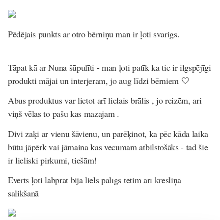
Pēdējais punkts ar otro bērniņu man ir ļoti svarigs.
Tāpat kā ar Nuna šūpulīti - man ļoti patīk ka tie ir ilgspējīgi
produkti mājai un interjeram, jo aug līdzi bērniem 🤍
Abus produktus var lietot arī lielais brālis , jo reizēm, ari
viņš vēlas to pašu kas mazajam .
Divi zaķi ar vienu šāvienu, un parēķinot, ka pēc kāda laika
būtu jāpērk vai jāmaina kas vecumam atbilstošāks - tad šie
ir lieliski pirkumi, tiešām!
Everts ļoti labprāt bija liels palīgs tētim arī krēsliņā
salikšanā