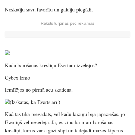
Noskatīju savu favorītu un gaidīju piegādi.
Raksts turpinās pēc reklāmas
Kādu barošanas krēsliņu Evertam izvēlējos?
Cybex lemo
Iemīlējos no pirmā acu skatiena.
(Izskatās, ka Everts arī )
Kad tas tika piegādāts, vēl kādu laiciņu bija jāpaciešas, jo
Evertiņš vēl nesēdēja. Jā, es zinu ka ir arī barošanas
krēsliņi, kurus var atgāzt slīpi un tādējādi mazos ķiparus