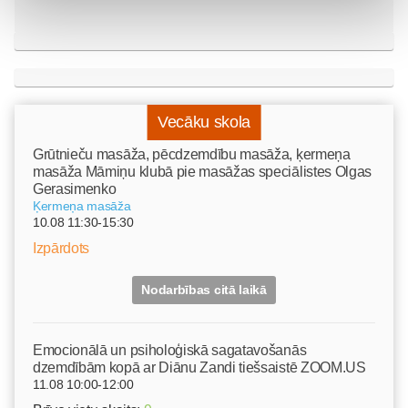
Vecāku skola
Grūtnieču masāža, pēcdzemdību masāža, ķermeņa
masāža Māmiņu klubā pie masāžas speciālistes Olgas
Gerasimenko
Ķermeņa masāža
10.08 11:30-15:30
Izpārdots
Nodarbības citā laikā
Emocionālā un psiholoģiskā sagatavošanās
dzemdībām kopā ar Diānu Zandi tiešsaistē ZOOM.US
11.08 10:00-12:00