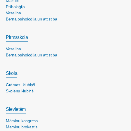
Mazulis
Psiholoģija
Veselība
Bērna psiholoģija un attīstība
Pirmsskola
Veselība
Bērna psiholoģija un attīstība
Skola
Grāmatu klubiņš
Skolēnu klubiņš
Sievietēm
Māmiņu kongress
Māmiņu brokastis