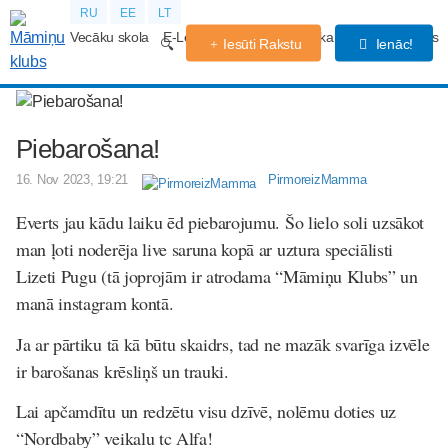
RU
EE
LT
Vecāku skola
E-Lekcijas
Grūtniecības kalendārs
Forums
Iesūti Rakstu
Ienāc!
Piebarošana!
16. Nov 2023, 19:21
PirmoreizMamma
Everts jau kādu laiku ēd piebarojumu. Šo lielo soli uzsākot
man ļoti noderēja live saruna kopā ar uztura speciālisti
Lizeti Pugu (
tā joprojām ir atrodama “Māmiņu Klubs” un
manā instagram kontā.
Ja ar pārtiku tā kā būtu skaidrs, tad ne mazāk svarīga izvēle
ir barošanas krēsliņš un trauki.
Lai apčamdītu un redzētu visu dzīvē, nolēmu doties uz
“Nordbaby” veikalu tc Alfa!