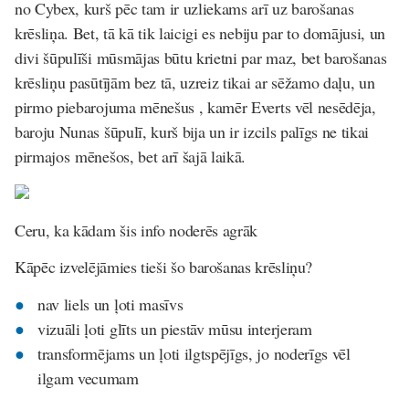
no Cybex, kurš pēc tam ir uzliekams arī uz barošanas
krēsliņa. Bet, tā kā tik laicigi es nebiju par to domājusi, un
divi šūpulīši mūsmājas būtu krietni par maz, bet barošanas
krēsliņu pasūtījām bez tā, uzreiz tikai ar sēžamo daļu, un
pirmo piebarojuma mēnešus , kamēr Everts vēl nesēdēja,
baroju Nunas šūpulī, kurš bija un ir izcils palīgs ne tikai
pirmajos mēnešos, bet arī šajā laikā.
Ceru, ka kādam šis info noderēs agrāk
Kāpēc izvelējāmies tieši šo barošanas krēsliņu?
nav liels un ļoti masīvs
vizuāli ļoti glīts un piestāv mūsu interjeram
transformējams un ļoti ilgtspējīgs, jo noderīgs vēl
ilgam vecumam