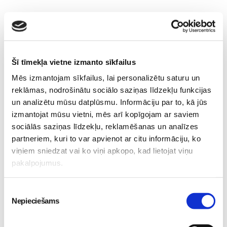
Priecāšos dzirdēt, kādi bija Tavi kritēriji izvēloties
barošanas krēsliņu?
Šī tīmekļa vietne izmanto sīkfailus
Mēs izmantojam sīkfailus, lai personalizētu saturu un
reklāmas, nodrošinātu sociālo saziņas līdzekļu funkcijas
un analizētu mūsu datplūsmu. Informāciju par to, kā jūs
Blogi
Mazuļa-ēdināšana
Superbēbis-2023
izmantojat mūsu vietni, mēs arī kopīgojam ar saviem
sociālās saziņas līdzekļu, reklamēšanas un analīzes
Lasi vēl
partneriem, kuri to var apvienot ar citu informāciju, ko
viņiem sniedzat vai ko viņi apkopo, kad lietojat viņu
pakalpojumus.
Kas notiek Māmiņu Kluba mazuļu rotaļu grupiņās?
Mazulis
Piekrišanas
30. Jul 13:00
Nepieciešams
izvēle