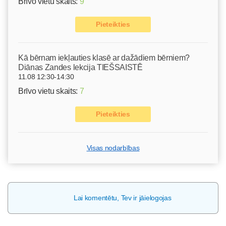
Brīvo vietu skaits:
9
Pieteikties
Kā bērnam iekļauties klasē ar dažādiem bērniem?
Diānas Zandes lekcija TIEŠSAISTĒ
11.08 12:30-14:30
Brīvo vietu skaits:
7
Pieteikties
Visas nodarbības
Lai komentētu, Tev ir jāielogojas