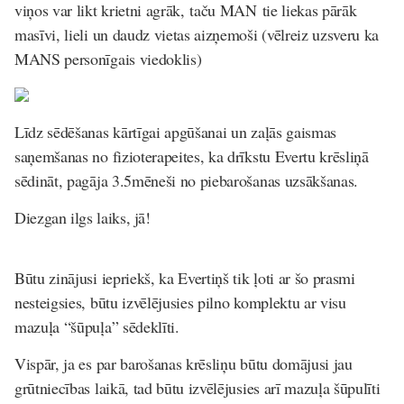
viņos var likt krietni agrāk, taču MAN tie liekas pārāk
masīvi, lieli un daudz vietas aizņemoši (vēlreiz uzsveru ka
MANS personīgais viedoklis)
Līdz sēdēšanas kārtīgai apgūšanai un zaļās gaismas
saņemšanas no fizioterapeites, ka drīkstu Evertu krēsliņā
sēdināt, pagāja 3.5mēneši no piebarošanas uzsākšanas.
Diezgan ilgs laiks, jā!
Būtu zinājusi iepriekš, ka Evertiņš tik ļoti ar šo prasmi
nesteigsies, būtu izvēlējusies pilno komplektu ar visu
mazuļa “šūpuļa” sēdeklīti.
Vispār, ja es par barošanas krēsliņu būtu domājusi jau
grūtniecības laikā, tad būtu izvēlējusies arī mazuļa šūpulīti