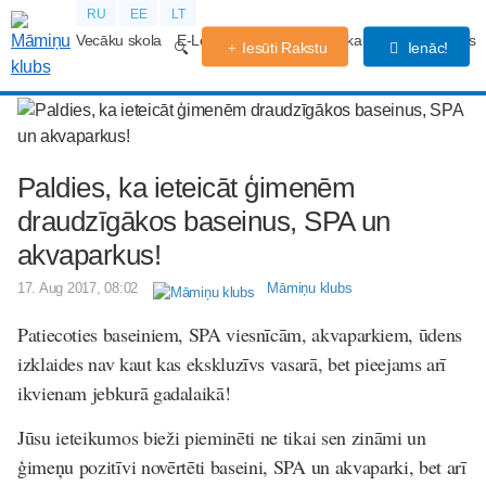
RU
EE
LT
Vecāku skola
E-Lekcijas
Grūtniecības kalendārs
Forums
Iesūti Rakstu
Ienāc!
Paldies, ka ieteicāt ģimenēm
draudzīgākos baseinus, SPA un
akvaparkus!
17. Aug 2017, 08:02
Māmiņu klubs
Patiecoties baseiniem, SPA viesnīcām, akvaparkiem, ūdens
izklaides nav kaut kas ekskluzīvs vasarā, bet pieejams arī
ikvienam jebkurā gadalaikā!
Jūsu ieteikumos bieži pieminēti ne tikai sen zināmi un
ģimeņu pozitīvi novērtēti baseini, SPA un akvaparki, bet arī