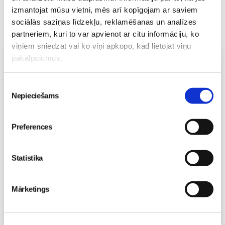
izmantojat mūsu vietni, mēs arī kopīgojam ar saviem
sociālās saziņas līdzekļu, reklamēšanas un analīzes
partneriem, kuri to var apvienot ar citu informāciju, ko
viņiem sniedzat vai ko viņi apkopo, kad lietojat viņu
Vecāku skola
pakalpojumus.
Topošo un jauno māmiņu lutināšanas programma ar
skaistumkopšanas speciālisti Ivetu Liberti
Piekrišanas
07.08 15:15-17:00
Nepieciešams
izvēle
Izpārdots
Preferences
Nodarbības citā laikā
Statistika
Vaksācija topošajām un jaunajām māmiņām
07.08 16:30-17:00
Izpārdots
Mārketings
Nodarbības citā laikā