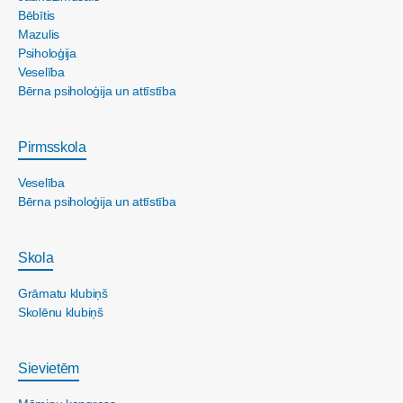
Bēbītis
Mazulis
Psiholoģija
Veselība
Bērna psiholoģija un attīstība
Pirmsskola
Veselība
Bērna psiholoģija un attīstība
Skola
Grāmatu klubiņš
Skolēnu klubiņš
Sievietēm