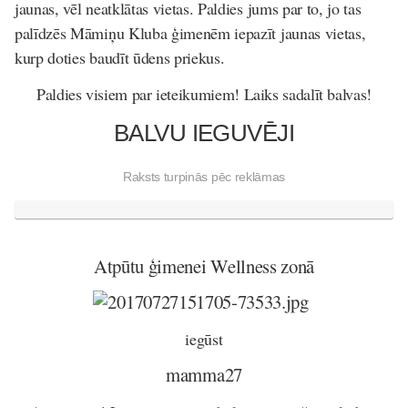
jaunas, vēl neatklātas vietas. Paldies jums par to, jo tas
palīdzēs Māmiņu Kluba ģimenēm iepazīt jaunas vietas,
kurp doties baudīt ūdens priekus.
Paldies visiem par ieteikumiem! Laiks sadalīt balvas!
BALVU IEGUVĒJI
Raksts turpinās pēc reklāmas
Atpūtu ģimenei Wellness zonā
iegūst
mamma27