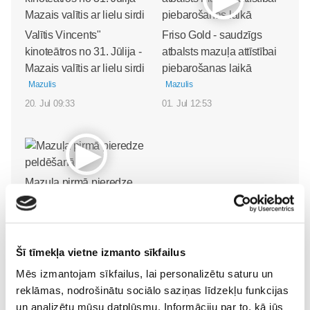
Valītis Vincents"
Friso Gold - saudzīgs
kinoteātros no 31. Jūlija -
atbalsts mazuļa attīstībai
Mazais valītis ar lielu sirdi
piebarošanas laikā
Mazulis
Mazulis
20. Jul 09:33
01. Jul 12:53
Mazuļa pirmā pieredze
peldēšanā
Mazulis
23. May 09:55
Šī tīmekļa vietne izmanto sīkfailus
Mēs izmantojam sīkfailus, lai personalizētu saturu un
reklāmas, nodrošinātu sociālo saziņas līdzekļu funkcijas
un analizētu mūsu datplūsmu. Informāciju par to, kā jūs