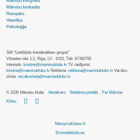
Māmiņu kongress
Māmiņu brokastis
Receptes
Veselība
Psiholoģija
SIA "Lietišķās kreativitātes grupa"
Vīlandes iela 1-2, Rīga, LV - 1010, Tālr. 67350750
Internets:
kristine@maminuklubs.lv
TV raidījums:
kristine@maminuklubs.lv
Reklāma:
reklama@maminuklubs.lv
Vecāku
skola:
vecakuskola@maminuklubs.lv
© 2026 Māmiņu klubs
Noteikumi
Reklāma portālā
Par Māmiņu
Klubu
Mamyciuklubas.lt
Emmedeklubi.ee