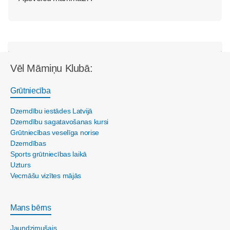
Vēl Māmiņu Klubā:
Grūtniecība
Dzemdību iestādes Latvijā
Dzemdību sagatavošanas kursi
Grūtniecības veselīga norise
Dzemdības
Sports grūtniecības laikā
Uzturs
Vecmāšu vizītes mājās
Mans bērns
Jaundzimušais