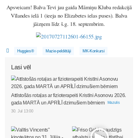
Apsveicam! Balva Tevi jau gaida Māmiņu Kluba redakcijā
Vīlandes ielā 1 (ieeja no Elizabetes ielas puses). Balva
jāizņem līdz š.g. 18. septembrim.
Huggies®
Mazie-peldētāji
MK-Konkursi
Lasi vēl
Attīstošās rotaļas ar fizioterapeiti Kristīni Asonovu 2026.
gada MARTĀ un APRĪLĪ dzimušiem bērniem
Mazulis
30. Jul 13:00