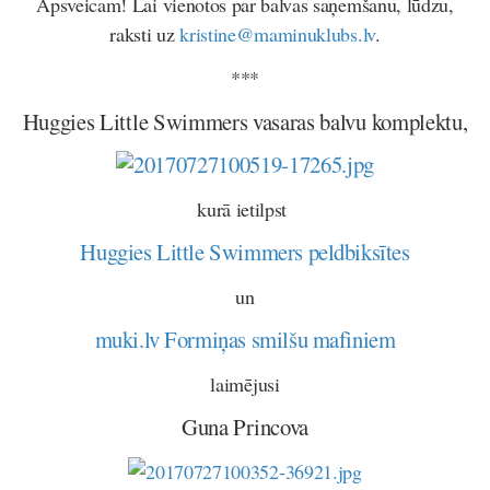
Apsveicam! Lai vienotos par balvas saņemšanu, lūdzu,
raksti uz
kristine@maminuklubs.lv
.
***
Huggies Little Swimmers vasaras balvu komplektu,
kurā ietilpst
Huggies Little Swimmers peldbiksītes
un
muki.lv Formiņas smilšu mafiniem
laimējusi
Guna Princova