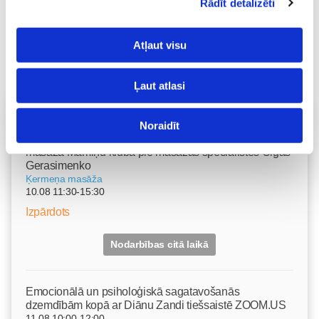
Rādīt detalizēti
Atļaut visu
Ļaut atlasi
Vecāku skola
Noraidīt
Grūtnieču masāža, pēcdzemdību masāža, ķermeņa
masāža Māmiņu klubā pie masāžas speciālistes Olgas
Gerasimenko
Ķermeņa masāža
10.08 11:30-15:30
Izpārdots
Nodarbības citā laikā
Emocionālā un psiholoģiskā sagatavošanās
dzemdībām kopā ar Diānu Zandi tiešsaistē ZOOM.US
11.08 10:00-12:00