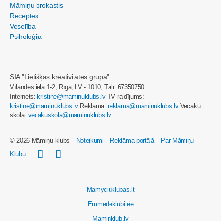
Māmiņu brokastis
Receptes
Veselība
Psiholoģija
SIA "Lietišķās kreativitātes grupa"
Vīlandes iela 1-2, Rīga, LV - 1010, Tālr. 67350750
Internets:
kristine@maminuklubs.lv
TV raidījums:
kristine@maminuklubs.lv
Reklāma:
reklama@maminuklubs.lv
Vecāku
skola:
vecakuskola@maminuklubs.lv
© 2026 Māmiņu klubs
Noteikumi
Reklāma portālā
Par Māmiņu
Klubu
Mamyciuklubas.lt
Emmedeklubi.ee
Maminklub.lv