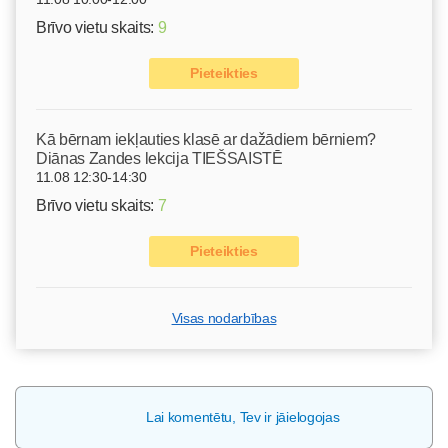
Brīvo vietu skaits:
9
Pieteikties
Kā bērnam iekļauties klasē ar dažādiem bērniem?
Diānas Zandes lekcija TIEŠSAISTĒ
11.08 12:30-14:30
Brīvo vietu skaits:
7
Pieteikties
Visas nodarbības
Lai komentētu, Tev ir jāielogojas