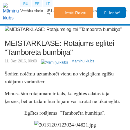
RU
EE
LT
Vecāku skola
E-Lekcijas
Grūtniecības kalendārs
Forums
Iesūti Rakstu
Ienāc!
MEISTARKLASE: Rotājums eglītei
"Tamborēta bumbiņa"
11. Dec 2016, 00:00
Māmiņu klubs
Šodien nolēmu uztamborēt vienu no vieglajiem eglīšu
rotājumu variantiem.
Mīnuss šim rotājumam ir tāds, ka eglītes adatas tajā
ķersies, bet ar tādām bumbiņām var izrotāt ne tikai eglīti.
Eglītes rotājums "Tamborēta bumbiņa".