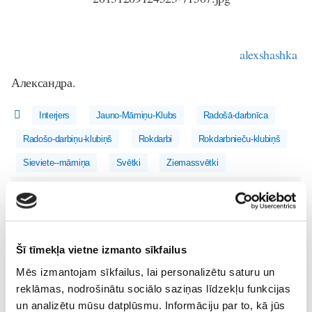
alexshashka
Александра.
Interjers
Jauno-Māmiņu-Klubs
Radošā-darbnīca
Radošo-darbiņu-klubiņš
Rokdarbi
Rokdarbnieču-klubiņš
Sieviete--māmiņa
Svētki
Ziemassvētki
Lasi vēl
Kas notiek Māmiņu Kluba mazuļu rotaļu grupiņās?
Šī tīmekļa vietne izmanto sīkfailus
Mazulis
Mēs izmantojam sīkfailus, lai personalizētu saturu un
30. Jul 13:00
reklāmas, nodrošinātu sociālo saziņas līdzekļu funkcijas
un analizētu mūsu datplūsmu. Informāciju par to, kā jūs