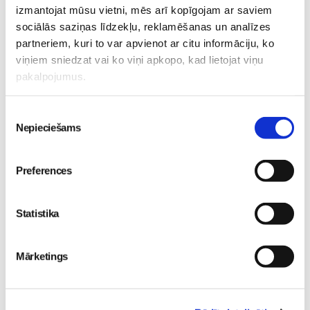
izmantojat mūsu vietni, mēs arī kopīgojam ar saviem
sociālās saziņas līdzekļu, reklamēšanas un analīzes
partneriem, kuri to var apvienot ar citu informāciju, ko
viņiem sniedzat vai ko viņi apkopo, kad lietojat viņu
Valītis Vincents"
Friso Gold - saudzīgs
pakalpojumus.
kinoteātros no 31. Jūlija -
atbalsts mazuļa attīstībai
Mazais valītis ar lielu sirdi
piebarošanas laikā
Piekrišanas
Mazulis
Mazulis
Nepieciešams
izvēle
20. Jul 09:33
01. Jul 12:53
Preferences
Mazuļa pirmā pieredze
Statistika
peldēšanā
Mazulis
23. May 09:55
Mārketings