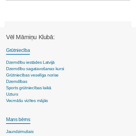
Vēl Māmiņu Klubā:
Grūtniecība
Dzemdību iestādes Latvijā
Dzemdību sagatavošanas kursi
Grūtniecības veselīga norise
Dzemdības
Sports grūtniecības laikā
Uzturs
Vecmāšu vizītes mājās
Mans bērns
Jaundzimušais