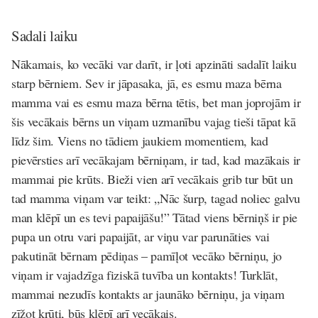
Sadali laiku
Nākamais, ko vecāki var darīt, ir ļoti apzināti sadalīt laiku
starp bērniem. Sev ir jāpasaka, jā, es esmu maza bērna
mamma vai es esmu maza bērna tētis, bet man joprojām ir
šis vecākais bērns un viņam uzmanību vajag tieši tāpat kā
līdz šim. Viens no tādiem jaukiem momentiem, kad
pievērsties arī vecākajam bērniņam, ir tad, kad mazākais ir
mammai pie krūts. Bieži vien arī vecākais grib tur būt un
tad mamma viņam var teikt: „Nāc šurp, tagad noliec galvu
man klēpī un es tevi papaijāšu!” Tātad viens bērniņš ir pie
pupa un otru vari papaijāt, ar viņu var parunāties vai
pakutināt bērnam pēdiņas – pamīļot vecāko bērniņu, jo
viņam ir vajadzīga fiziskā tuvība un kontakts! Turklāt,
mammai nezudīs kontakts ar jaunāko bērniņu, ja viņam
zīžot krūti, būs klēpī arī vecākais.