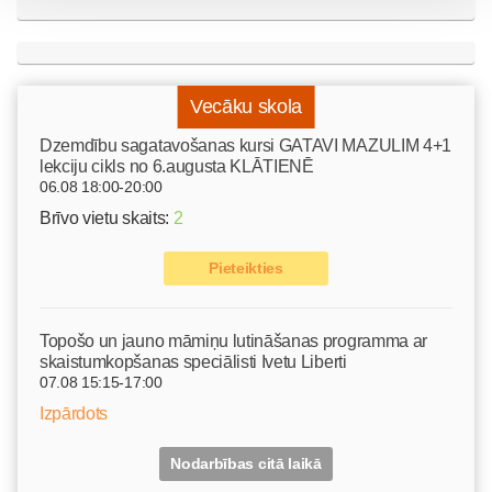
Vecāku skola
Dzemdību sagatavošanas kursi GATAVI MAZULIM 4+1
lekciju cikls no 6.augusta KLĀTIENĒ
06.08 18:00-20:00
Brīvo vietu skaits:
2
Pieteikties
Topošo un jauno māmiņu lutināšanas programma ar
skaistumkopšanas speciālisti Ivetu Liberti
07.08 15:15-17:00
Izpārdots
Nodarbības citā laikā