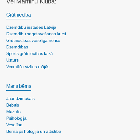
Vēl Māmiņu Klubā:
Grūtniecība
Dzemdību iestādes Latvijā
Dzemdību sagatavošanas kursi
Grūtniecības veselīga norise
Dzemdības
Sports grūtniecības laikā
Uzturs
Vecmāšu vizītes mājās
Mans bērns
Jaundzimušais
Bēbītis
Mazulis
Psiholoģija
Veselība
Bērna psiholoģija un attīstība