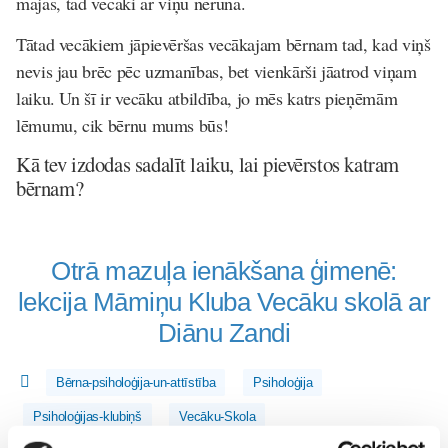
mājas, tad vecāki ar viņu nerunā.
Tātad vecākiem jāpievēršas vecākajam bērnam tad, kad viņš
nevis jau brēc pēc uzmanības, bet vienkārši jāatrod viņam
laiku. Un šī ir vecāku atbildība, jo mēs katrs pieņēmām
lēmumu, cik bērnu mums būs!
Kā tev izdodas sadalīt laiku, lai pievērstos katram
bērnam?
Otrā mazuļa ienākšana ģimenē:
lekcija Māmiņu Kluba Vecāku skolā ar
Diānu Zandi
Bērna-psiholoģija-un-attīstība
Psiholoģija
Psiholoģijas-klubiņš
Vecāku-Skola