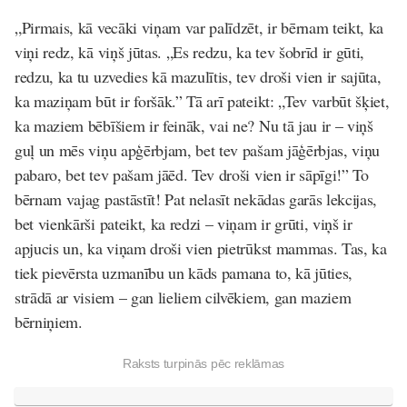
„Pirmais, kā vecāki viņam var palīdzēt, ir bērnam teikt, ka
viņi redz, kā viņš jūtas. „Es redzu, ka tev šobrīd ir gūti,
redzu, ka tu uzvedies kā mazulītis, tev droši vien ir sajūta,
ka maziņam būt ir foršāk.” Tā arī pateikt: „Tev varbūt šķiet,
ka maziem bēbīšiem ir feināk, vai ne? Nu tā jau ir – viņš
guļ un mēs viņu apģērbjam, bet tev pašam jāģērbjas, viņu
pabaro, bet tev pašam jāēd. Tev droši vien ir sāpīgi!” To
bērnam vajag pastāstīt! Pat nelasīt nekādas garās lekcijas,
bet vienkārši pateikt, ka redzi – viņam ir grūti, viņš ir
apjucis un, ka viņam droši vien pietrūkst mammas. Tas, ka
tiek pievērsta uzmanību un kāds pamana to, kā jūties,
strādā ar visiem – gan lieliem cilvēkiem, gan maziem
bērniņiem.
Raksts turpinās pēc reklāmas