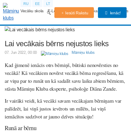
RU
EE
LT
Vecāku skola
E-Lekcijas
Grūtniecības kalendārs
Forums
Iesūti Rakstu
Ienāc!
Lai vecākais bērns nejustos lieks
07. Jun 2022, 00:00
Māmiņu klubs
Kad ģimenē ienācis otrs bērniņš, būtiski nenovērsties no
vecākā! Kā vecākiem novērst vecākā bērna regresēšanu, kā
ar viņu par to runāt un kā sadalīt savu laiku abiem bērniem,
stāsta Māmiņu Kluba eksperte, psiholoģe Diāna Zande.
Ir vairāki veidi, kā vecāki savam vecākajam bērniņam var
palīdzēt, lai viņš justos ievērots un mīlēts, lai viņš
iemācītos sadzīvot ar jauno dzīves situāciju!
Runā ar bērnu