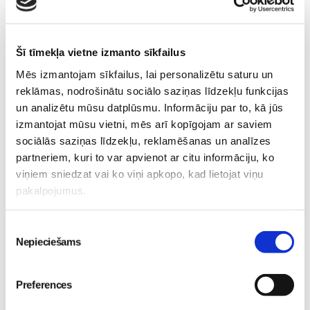
Eksperts
Diāna Zande
Kognitīvi biheiviorālā
Šī tīmekļa vietne izmanto sīkfailus
psihoterapeite, psiholoģe
Mēs izmantojam sīkfailus, lai personalizētu saturu un
Diāna Zande Vecāku skolā
reklāmas, nodrošinātu sociālo saziņas līdzekļu funkcijas
un analizētu mūsu datplūsmu. Informāciju par to, kā jūs
izmantojat mūsu vietni, mēs arī kopīgojam ar saviem
Lasi vēl
sociālās saziņas līdzekļu, reklamēšanas un analīzes
partneriem, kuri to var apvienot ar citu informāciju, ko
viņiem sniedzat vai ko viņi apkopo, kad lietojat viņu
pakalpojumus.
Attīstošās rotaļas ar fizioterapeiti Kristīni Asonovu 2026.
gada MARTĀ un APRĪLĪ dzimušiem bērniem
Mazulis
Piekrišanas
30. Jul 13:00
Nepieciešams
izvēle
Preferences