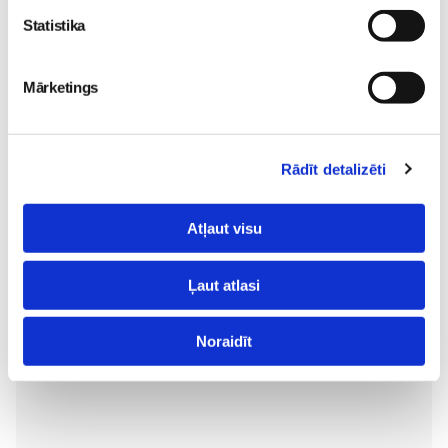
Statistika
Valītis Vincents"
Friso Gold - saudzīgs
kinoteātros no 31. Jūlija -
atbalsts mazuļa attīstībai
Mazais valītis ar lielu sirdi
piebarošanas laikā
Mārketings
Mazulis
Mazulis
20. Jul 09:33
01. Jul 12:53
Rādīt detalizēti
Atļaut visu
Mazuļa pirmā pieredze
peldēšanā
Mazulis
Ļaut atlasi
23. May 09:55
Noraidīt