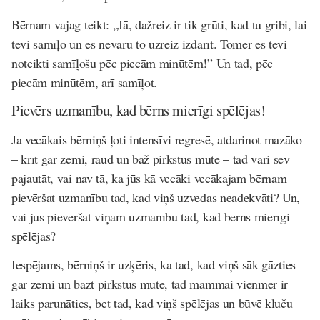
Bērnam vajag teikt: „Jā, dažreiz ir tik grūti, kad tu gribi, lai
tevi samīļo un es nevaru to uzreiz izdarīt. Tomēr es tevi
noteikti samīļošu pēc piecām minūtēm!” Un tad, pēc
piecām minūtēm, arī samīļot.
Pievērs uzmanību, kad bērns mierīgi spēlējas!
Ja vecākais bērniņš ļoti intensīvi regresē, atdarinot mazāko
– krīt gar zemi, raud un bāž pirkstus mutē – tad vari sev
pajautāt, vai nav tā, ka jūs kā vecāki vecākajam bērnam
pievēršat uzmanību tad, kad viņš uzvedas neadekvāti? Un,
vai jūs pievēršat viņam uzmanību tad, kad bērns mierīgi
spēlējas?
Iespējams, bērniņš ir uzķēris, ka tad, kad viņš sāk gāzties
gar zemi un bāzt pirkstus mutē, tad mammai vienmēr ir
laiks parunāties, bet tad, kad viņš spēlējas un būvē kluču