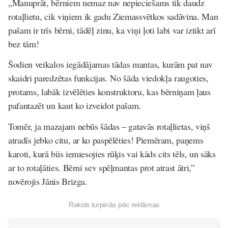
„Manuprāt, bērniem nemaz nav nepieciešams tik daudz
rotaļlietu, cik viņiem ik gadu Ziemassvētkos sadāvina. Man
pašam ir trīs bērni, tādēļ zinu, ka viņi ļoti labi var iztikt arī
bez tām!
Šodien veikalos iegādājamas tādas mantas, kurām pat nav
skaidri paredzētas funkcijas. No šāda viedokļa raugoties,
protams, labāk izvēlēties konstruktoru, kas bērniņam ļaus
pafantazēt un kaut ko izveidot pašam.
Tomēr, ja mazajam nebūs šādas – gatavās rotaļlietas, viņš
atradīs jebko citu, ar ko paspēlēties! Piemēram, paņems
karoti, kurā būs iemiesojies rūķis vai kāds cits tēls, un sāks
ar to rotaļāties. Bērni sev spēļmantas prot atrast ātri,”
novērojis Jānis Brizga.
Raksts turpinās pēc reklāmas