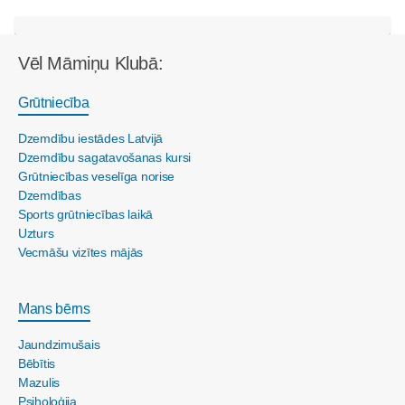
Vēl Māmiņu Klubā:
Grūtniecība
Dzemdību iestādes Latvijā
Dzemdību sagatavošanas kursi
Grūtniecības veselīga norise
Dzemdības
Sports grūtniecības laikā
Uzturs
Vecmāšu vizītes mājās
Mans bērns
Jaundzimušais
Bēbītis
Mazulis
Psiholoģija