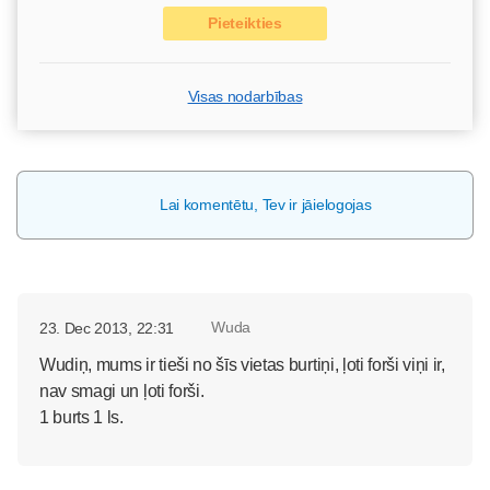
Pieteikties
Visas nodarbības
Lai komentētu, Tev ir jāielogojas
Wuda
23. Dec 2013, 22:31
Wudiņ, mums ir tieši no šīs vietas burtiņi, ļoti forši viņi ir,
nav smagi un ļoti forši.
1 burts 1 ls.