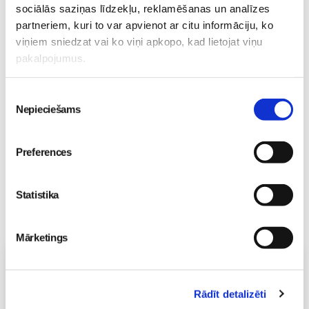
sociālās saziņas līdzekļu, reklamēšanas un analīzes
partneriem, kuri to var apvienot ar citu informāciju, ko
viņiem sniedzat vai ko viņi apkopo, kad lietojat viņu
Mazuļa pirmā pieredze
pakalpojumus.
peldēšanā
Mazulis
23. May 09:55
Piekrišanas
Nepieciešams
izvēle
Preferences
Statistika
Mārketings
Vecāku skola
Grūtnieču masāža, pēcdzemdību masāža, ķermeņa
Rādīt detalizēti
masāža Māmiņu klubā pie masāžas speciālistes Olgas