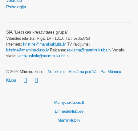
Veselība
Psiholoģija
SIA "Lietišķās kreativitātes grupa"
Vīlandes iela 1-2, Rīga, LV - 1010, Tālr. 67350750
Internets:
kristine@maminuklubs.lv
TV raidījums:
kristine@maminuklubs.lv
Reklāma:
reklama@maminuklubs.lv
Vecāku
skola:
vecakuskola@maminuklubs.lv
© 2026 Māmiņu klubs
Noteikumi
Reklāma portālā
Par Māmiņu
Klubu
Mamyciuklubas.lt
Emmedeklubi.ee
Maminklub.lv