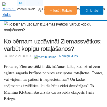
RU
EE
LT
Vecāku skola
E-Lekcijas
Grūtniecības kalendārs
Forums
Iesūti Rakstu
Ienāc!
Ko bērnam uzdāvināt Ziemassvētkos:
varbūt kopīgu rotaļāšanos?
04. Dec 2021, 00:00
Māmiņu klubs
Protams, Ziemassvētki ir dāvināšanas laiks, kad bērni zem
eglītes sagaida krāšņos papīros sasaiņotas rotaļlietas. Tomēr,
vai viņiem tās patiesi ir nepieciešamas? Un kādas
spēļmantas izvēlēties, lai tās būtu videi draudzīgas? To
Māmiņu Klubam stāsta
zaļā dzīvesveida eksperts Jānis
Brizga.