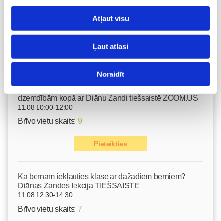
Gerasimenko
Ķermeņa masāža
Atļaut visu
10.08 11:30-15:30
Izpārdots
Ļaut atlasi
Nodarbības citā laikā
Noraidīt
Emocionālā un psiholoģiskā sagatavošanās
dzemdībām kopā ar Diānu Zandi tiešsaistē ZOOM.US
11.08 10:00-12:00
Brīvo vietu skaits:
9
Pieteikties
Kā bērnam iekļauties klasē ar dažādiem bērniem?
Diānas Zandes lekcija TIEŠSAISTĒ
11.08 12:30-14:30
Brīvo vietu skaits:
7