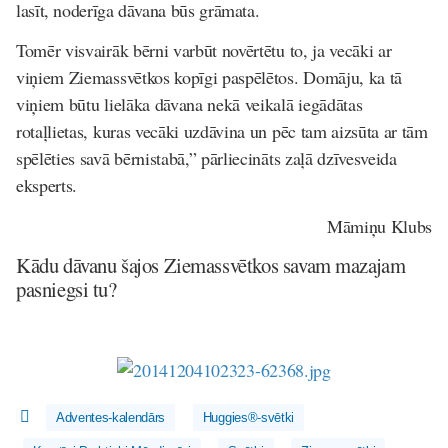
lasīt, noderīga dāvana būs grāmata.
Tomēr visvairāk bērni varbūt novērtētu to, ja vecāki ar
viņiem Ziemassvētkos kopīgi paspēlētos. Domāju, ka tā
viņiem būtu lielāka dāvana nekā veikalā iegādātas
rotaļlietas, kuras vecāki uzdāvina un pēc tam aizsūta ar tām
spēlēties savā bērnistabā,” pārliecināts zaļā dzīvesveida
eksperts.
Māmiņu Klubs
Kādu dāvanu šajos Ziemassvētkos savam mazajam
pasniegsi tu?
Adventes-kalendārs
Huggies®-svētki