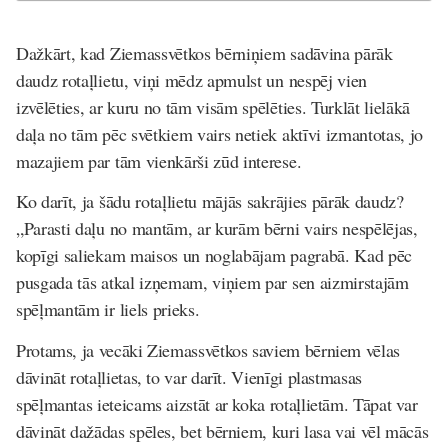
Dažkārt, kad Ziemassvētkos bērniņiem sadāvina pārāk
daudz rotaļlietu, viņi mēdz apmulst un nespēj vien
izvēlēties, ar kuru no tām visām spēlēties. Turklāt lielākā
daļa no tām pēc svētkiem vairs netiek aktīvi izmantotas, jo
mazajiem par tām vienkārši zūd interese.
Ko darīt, ja šādu rotaļlietu mājās sakrājies pārāk daudz?
„Parasti daļu no mantām, ar kurām bērni vairs nespēlējas,
kopīgi saliekam maisos un noglabājam pagrabā. Kad pēc
pusgada tās atkal izņemam, viņiem par sen aizmirstajām
spēļmantām ir liels prieks.
Protams, ja vecāki Ziemassvētkos saviem bērniem vēlas
dāvināt rotaļlietas, to var darīt. Vienīgi plastmasas
spēļmantas ieteicams aizstāt ar koka rotaļlietām. Tāpat var
dāvināt dažādas spēles, bet bērniem, kuri lasa vai vēl mācās