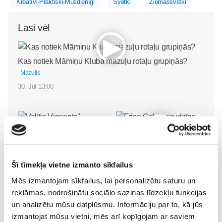
Kreatīvi-Praktiski-Mūsdienīgi
Svētki
Ziemassvētki
Lasi vēl
Kas notiek Māmiņu Kluba mazuļu rotaļu grupiņās?
Mazulis
30. Jul 13:00
Valītis Vincents"
Friso Gold - saudzīgs
Šī tīmekļa vietne izmanto sīkfailus
kinoteātros no 31. Jūlija -
atbalsts mazuļa attīstībai
Mazais valītis ar lielu sirdi
piebarošanas laikā
Mēs izmantojam sīkfailus, lai personalizētu saturu un
Mazulis
Mazulis
reklāmas, nodrošinātu sociālo saziņas līdzekļu funkcijas
un analizētu mūsu datplūsmu. Informāciju par to, kā jūs
20. Jul 09:33
01. Jul 12:53
izmantojat mūsu vietni, mēs arī kopīgojam ar saviem