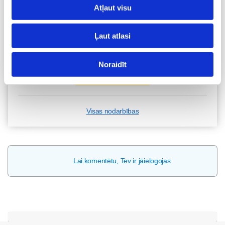
Atļaut visu
Kā bērnam iekļauties klasē ar dažādiem bērniem?
Diānas Zandes lekcija TIEŠSAISTĒ
Ļaut atlasi
11.08 12:30-14:30
Brīvo vietu skaits:
7
Noraidīt
Pieteikties
Visas nodarbības
Lai komentētu, Tev ir jāielogojas