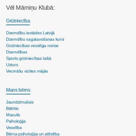
Vēl Māmiņu Klubā:
Grūtniecība
Dzemdību iestādes Latvijā
Dzemdību sagatavošanas kursi
Grūtniecības veselīga norise
Dzemdības
Sports grūtniecības laikā
Uzturs
Vecmāšu vizītes mājās
Mans bērns
Jaundzimušais
Bēbītis
Mazulis
Psiholoģija
Veselība
Bērna psiholoģija un attīstība