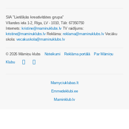
SIA "Lietišķās kreativitātes grupa"
Vīlandes iela 1-2, Rīga, LV - 1010, Tālr. 67350750
Internets:
kristine@maminuklubs.lv
TV raidījums:
kristine@maminuklubs.lv
Reklāma:
reklama@maminuklubs.lv
Vecāku
skola:
vecakuskola@maminuklubs.lv
© 2026 Māmiņu klubs
Noteikumi
Reklāma portālā
Par Māmiņu
Klubu
Mamyciuklubas.lt
Emmedeklubi.ee
Maminklub.lv