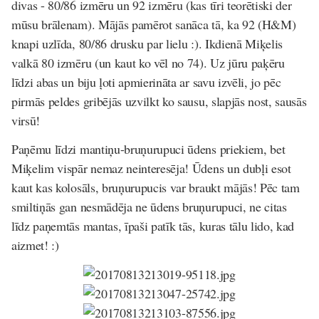
divas - 80/86 izmēru un 92 izmēru (kas tīri teorētiski der
mūsu brālenam). Mājās pamērot sanāca tā, ka 92 (H&M)
knapi uzlīda, 80/86 drusku par lielu :). Ikdienā Miķelis
valkā 80 izmēru (un kaut ko vēl no 74). Uz jūru paķēru
līdzi abas un biju ļoti apmierināta ar savu izvēli, jo pēc
pirmās peldes gribējās uzvilkt ko sausu, slapjās nost, sausās
virsū!
Paņēmu līdzi mantiņu-bruņurupuci ūdens priekiem, bet
Miķelim vispār nemaz neinteresēja! Ūdens un dubļi esot
kaut kas kolosāls, bruņurupucis var braukt mājās! Pēc tam
smiltiņās gan nesmādēja ne ūdens bruņurupuci, ne citas
līdz paņemtās mantas, īpaši patīk tās, kuras tālu lido, kad
aizmet! :)