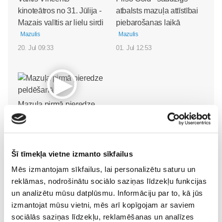
kinoteātros no 31. Jūlija -
atbalsts mazuļa attīstībai
Mazais valītis ar lielu sirdi
piebarošanas laikā
Mazulis
Mazulis
20. Jul 09:33
01. Jul 12:53
Mazuļa pirmā pieredze
peldēšanā
Mazulis
23. May 09:55
Šī tīmekļa vietne izmanto sīkfailus
Mēs izmantojam sīkfailus, lai personalizētu saturu un
reklāmas, nodrošinātu sociālo saziņas līdzekļu funkcijas
un analizētu mūsu datplūsmu. Informāciju par to, kā jūs
izmantojat mūsu vietni, mēs arī kopīgojam ar saviem
sociālās saziņas līdzekļu, reklamēšanas un analīzes