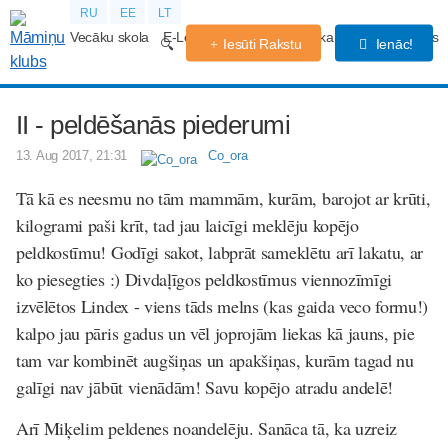
RU
EE
LT
Vecāku skola
E-Lekcijas
Grūtniecības kalendārs
Forums
Iesūti Rakstu
Ienāc!
II - peldēšanās piederumi
13. Aug 2017, 21:31
Co_ora
Tā kā es neesmu no tām mammām, kurām, barojot ar krūti,
kilogrami paši krīt, tad jau laicīgi meklēju kopējo
peldkostīmu! Godīgi sakot, labprāt sameklētu arī lakatu, ar
ko piesegties :) Divdaļīgos peldkostīmus viennozīmīgi
izvēlētos Lindex - viens tāds melns (kas gaida veco formu!)
kalpo jau pāris gadus un vēl joprojām liekas kā jauns, pie
tam var kombinēt augšiņas un apakšiņas, kurām tagad nu
galīgi nav jābūt vienādām! Savu kopējo atradu andelē!
Arī Miķelim peldenes noandelēju. Sanāca tā, ka uzreiz