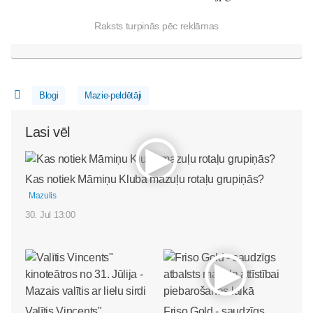
Raksts turpinās pēc reklāmas
Blogi
Mazie-peldētāji
Lasi vēl
Kas notiek Māmiņu Kluba mazuļu rotaļu grupiņās?
Mazulis
30. Jul 13:00
Valītis Vincents"
Friso Gold - saudzīgs