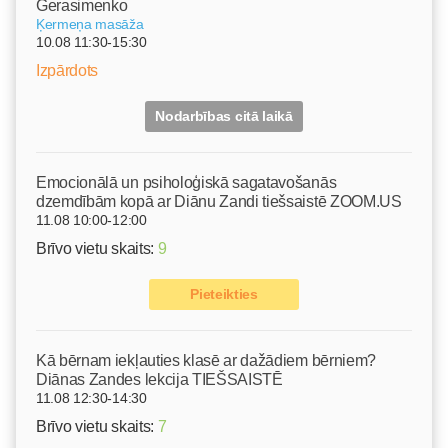
Gerasimenko
Ķermeņa masāža
10.08 11:30-15:30
Izpārdots
Nodarbības citā laikā
Emocionālā un psiholoģiskā sagatavošanās
dzemdībām kopā ar Diānu Zandi tiešsaistē ZOOM.US
11.08 10:00-12:00
Brīvo vietu skaits:
9
Pieteikties
Kā bērnam iekļauties klasē ar dažādiem bērniem?
Diānas Zandes lekcija TIEŠSAISTĒ
11.08 12:30-14:30
Brīvo vietu skaits:
7