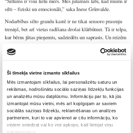
“Siltums ir visu lietu mērs. Mēs jūtamies labi, kad mums ir
silti – fiziski un emocionāli,” saka Inese Grīnvalde.
Nodarbības silto graudu kastē ir ne tikai sensoro prasmju
treniņš, bet arī vietas radīšana drošai klātbūtnei. Tā ir telpa,
kur bērns jūtas pieņemts, sadzirdēts un saprasts. Un reizēm
tas ir viss, kas bērnam vajadzīgs, lai viņš varētu augt
mierīgi un pārliecinoši.
Grauds – simbols un sajūta
Šī tīmekļa vietne izmanto sīkfailus
Graudi terapijā nav izvēlēti nejauši – to forma, smarža,
Mēs izmantojam sīkfailus, lai personalizētu saturu un
faktūra un nozīme latviešu kultūrā rada pozitīvas
reklāmas, nodrošinātu sociālo saziņas līdzekļu funkcijas
asociācijas un atmiņas. Tie ir dzīvi, silti un patiesi, gluži kā
un analizētu mūsu datplūsmu. Informāciju par to, kā jūs
bērna emocionālā pasaule, kurai dažkārt vienkārši vajag
izmantojat mūsu vietni, mēs arī kopīgojam ar saviem
maigu pieskārienu.
sociālās saziņas līdzekļu, reklamēšanas un analīzes
partneriem, kuri to var apvienot ar citu informāciju, ko
viņiem sniedzat vai ko viņi apkopo, kad lietojat viņu
pakalpojumus.