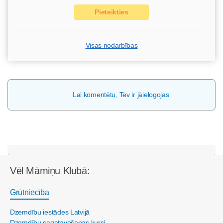
Pieteikties
Visas nodarbības
Lai komentētu, Tev ir jāielogojas
Vēl Māmiņu Klubā:
Grūtniecība
Dzemdību iestādes Latvijā
Dzemdību sagatavošanas kursi