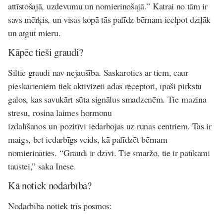
attīstošajā, uzdevumu un nomierinošajā.” Katrai no tām ir
savs mērķis, un visas kopā tās palīdz bērnam ieelpot dziļāk
un atgūt mieru.
Kāpēc tieši graudi?
Siltie graudi nav nejaušība. Saskaroties ar tiem, caur
pieskārieniem tiek aktivizēti ādas receptori, īpaši pirkstu
galos, kas savukārt sūta signālus smadzenēm. Tie mazina
stresu, rosina laimes hormonu
izdalīšanos un pozitīvi iedarbojas uz runas centriem. Tas ir
maigs, bet iedarbīgs veids, kā palīdzēt bērnam
nomierināties. “Graudi ir dzīvi. Tie smaržo, tie ir patīkami
taustei,” saka Inese.
Kā notiek nodarbība?
Nodarbība notiek trīs posmos: