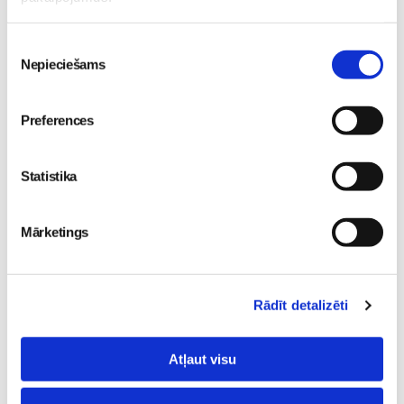
Bērna-psiholoģija-un-attīstība
Lupilu
Psiholoģija
Piekrišanas
Lasi vēl
Nepieciešams
izvēle
Kas notiek Māmiņu Kluba mazuļu rotaļu grupiņās?
Preferences
Mazulis
30. Jul 13:00
Statistika
Mārketings
Valītis Vincents"
Friso Gold - saudzīgs
Rādīt detalizēti
kinoteātros no 31. Jūlija -
atbalsts mazuļa attīstībai
Mazais valītis ar lielu sirdi
piebarošanas laikā
Mazulis
Mazulis
Atļaut visu
20. Jul 09:33
01. Jul 12:53