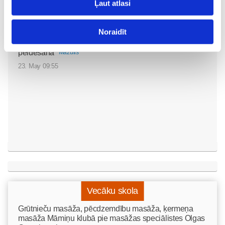
Ļaut atlasi
Noraidīt
Mazuļa pirmā pieredze
peldēšanā
Mazulis
23. May 09:55
Vecāku skola
Grūtnieču masāža, pēcdzemdību masāža, ķermeņa
masāža Māmiņu klubā pie masāžas speciālistes Olgas