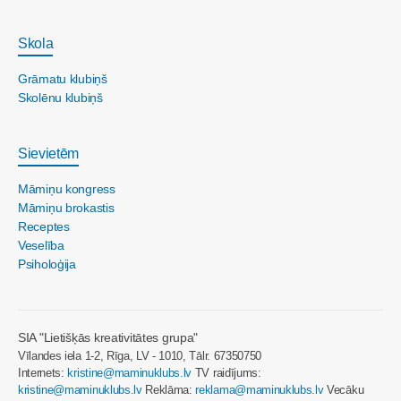
Skola
Grāmatu klubiņš
Skolēnu klubiņš
Sievietēm
Māmiņu kongress
Māmiņu brokastis
Receptes
Veselība
Psiholoģija
SIA "Lietišķās kreativitātes grupa"
Vīlandes iela 1-2, Rīga, LV - 1010, Tālr. 67350750
Internets:
kristine@maminuklubs.lv
TV raidījums:
kristine@maminuklubs.lv
Reklāma:
reklama@maminuklubs.lv
Vecāku