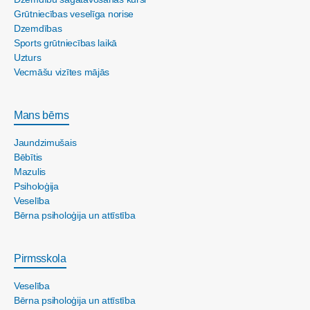
Grūtniecības veselīga norise
Dzemdības
Sports grūtniecības laikā
Uzturs
Vecmāšu vizītes mājās
Mans bērns
Jaundzimušais
Bēbītis
Mazulis
Psiholoģija
Veselība
Bērna psiholoģija un attīstība
Pirmsskola
Veselība
Bērna psiholoģija un attīstība