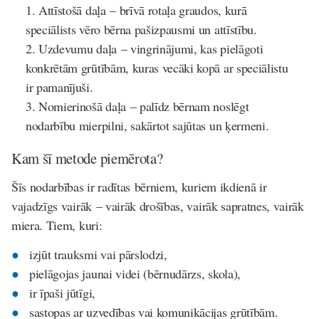
Attīstošā daļa – brīvā rotaļa graudos, kurā
speciālists vēro bērna pašizpausmi un attīstību.
Uzdevumu daļa – vingrinājumi, kas pielāgoti
konkrētām grūtībām, kuras vecāki kopā ar speciālistu
ir pamanījuši.
Nomierinošā daļa – palīdz bērnam noslēgt
nodarbību mierpilni, sakārtot sajūtas un ķermeni.
Kam šī metode piemērota?
Šīs nodarbības ir radītas bērniem, kuriem ikdienā ir
vajadzīgs vairāk – vairāk drošības, vairāk sapratnes, vairāk
miera. Tiem, kuri:
izjūt trauksmi vai pārslodzi,
pielāgojas jaunai videi (bērnudārzs, skola),
ir īpaši jūtīgi,
sastopas ar uzvedības vai komunikācijas grūtībām.