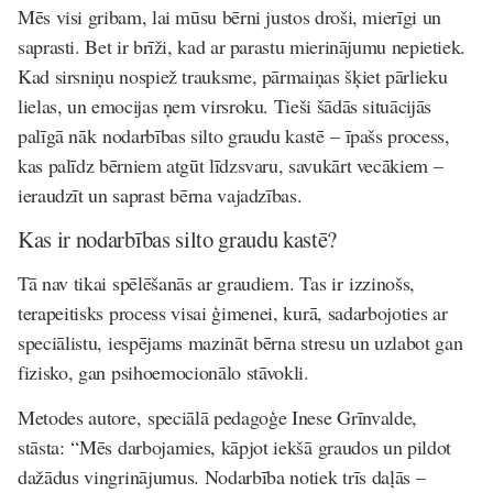
Mēs visi gribam, lai mūsu bērni justos droši, mierīgi un
saprasti. Bet ir brīži, kad ar parastu mierinājumu nepietiek.
Kad sirsniņu nospiež trauksme, pārmaiņas šķiet pārlieku
lielas, un emocijas ņem virsroku. Tieši šādās situācijās
palīgā nāk nodarbības silto graudu kastē – īpašs process,
kas palīdz bērniem atgūt līdzsvaru, savukārt vecākiem –
ieraudzīt un saprast bērna vajadzības.
Kas ir nodarbības silto graudu kastē?
Tā nav tikai spēlēšanās ar graudiem. Tas ir izzinošs,
terapeitisks process visai ģimenei, kurā, sadarbojoties ar
speciālistu, iespējams mazināt bērna stresu un uzlabot gan
fizisko, gan psihoemocionālo stāvokli.
Metodes autore, speciālā pedagoģe Inese Grīnvalde,
stāsta: “Mēs darbojamies, kāpjot iekšā graudos un pildot
dažādus vingrinājumus. Nodarbība notiek trīs daļās –