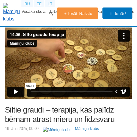
RU
EE
LT
Vecāku skola
E-Lekcijas
Grūtniecības kalendārs
Forums
Iesūti Rakstu
Ienāc!
Siltie graudi – terapija, kas palīdz
bērnam atrast mieru un līdzsvaru
19. Jun 2025, 00:00
Māmiņu klubs