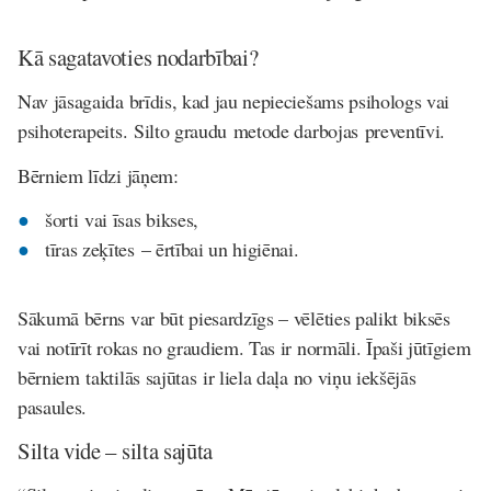
Kā sagatavoties nodarbībai?
Nav jāsagaida brīdis, kad jau nepieciešams psihologs vai
psihoterapeits. Silto graudu metode darbojas preventīvi.
Bērniem līdzi jāņem:
šorti vai īsas bikses,
tīras zeķītes – ērtībai un higiēnai.
Sākumā bērns var būt piesardzīgs – vēlēties palikt biksēs
vai notīrīt rokas no graudiem. Tas ir normāli. Īpaši jūtīgiem
bērniem taktilās sajūtas ir liela daļa no viņu iekšējās
pasaules.
Silta vide – silta sajūta