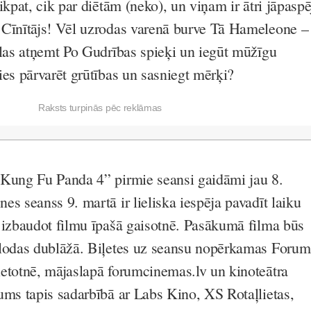
ikpat, cik par diētām (neko), un viņam ir ātri jāpaspē
 Cīnītājs! Vēl uzrodas varenā burve Tā Hameleone –
ēlas atņemt Po Gudrības spieķi un iegūt mūžīgu
ies pārvarēt grūtības un sasniegt mērķi?
Raksts turpinās pēc reklāmas
“Kung Fu Panda 4” pirmie seansi gaidāmi jau 8.
s seanss 9. martā ir lieliska iespēja pavadīt laiku
 izbaudot filmu īpašā gaisotnē. Pasākumā filma būs
alodas dublāžā. Biļetes uz seansu nopērkamas Forum
etotnē, mājaslapā forumcinemas.lv un kinoteātra
ums tapis sadarbībā ar Labs Kino, XS Rotaļlietas,