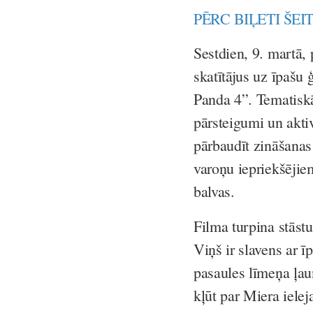
PĒRC BIĻETI ŠEIT
Sestdien, 9. martā,
skatītājus uz īpašu
Panda 4”. Tematiskā
pārsteigumi un aktiv
pārbaudīt zināšana
varoņu iepriekšējie
balvas.
Filma turpina stāst
Viņš ir slavens ar 
pasaules līmeņa ļau
kļūt par Miera ielej