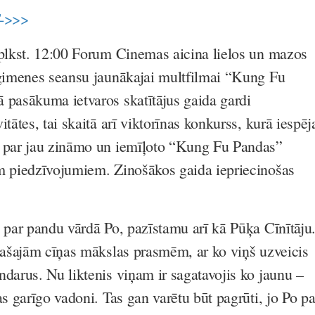
->>>
 plkst. 12:00 Forum Cinemas aicina lielos un mazos
 ģimenes seansu jaunākajai multfilmai “Kung Fu
 pasākuma ietvaros skatītājus gaida gardi
itātes, tai skaitā arī viktorīnas konkurss, kurā iespēj
s par jau zināmo un iemīļoto “Kung Fu Pandas”
m piedzīvojumiem. Zinošākos gaida iepriecinošas
u par pandu vārdā Po, pazīstamu arī kā Pūķa Cīnītāju
īpašajām cīņas mākslas prasmēm, ar ko viņš uzveicis
ndarus. Nu liktenis viņam ir sagatavojis ko jaunu –
as garīgo vadoni. Tas gan varētu būt pagrūti, jo Po pa