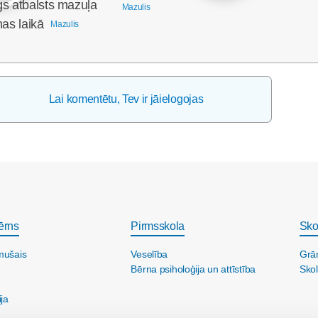
gs atbalsts mazuļa
Mazulis
nas laikā
Mazulis
Lai komentētu, Tev ir jāielogojas
ērns
Pirmsskola
Sko
mušais
Veselība
Grā
Bērna psiholoģija un attīstība
Skol
ija