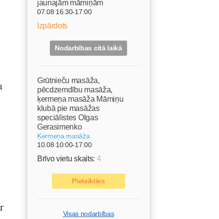
jaunajām māmiņām
07.08 16:30-17:00
Izpārdots
Nodarbības citā laikā
Grūtnieču masāža,
a
pēcdzemdību masāža,
ķermeņa masāža Māmiņu
klubā pie masāžas
speciālistes Olgas
Gerasimenko
Ķermeņa masāža
10.08 10:00-17:00
.
Brīvo vietu skaits:
4
Pieteikties
r
Visas nodarbības