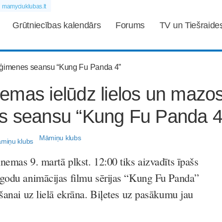
mamyciuklubas.lt
Grūtniecības kalendārs
Forums
TV un Tiešraide
emas ielūdz lielos un mazo
s seansu “Kung Fu Panda 4
Māmiņu klubs
emas 9. martā plkst. 12:00 tiks aizvadīts īpašs
godu animācijas filmu sērijas “Kung Fu Panda”
šanai uz lielā ekrāna. Biļetes uz pasākumu jau