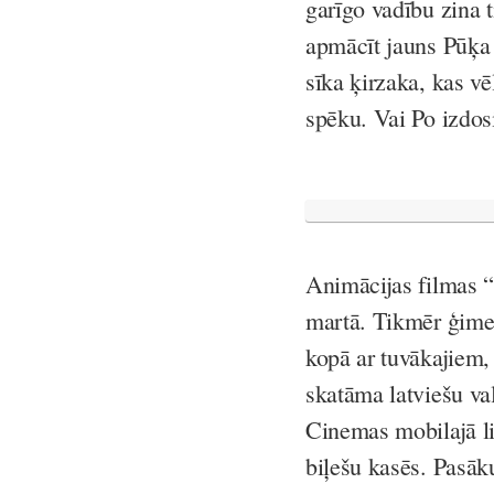
garīgo vadību zina t
apmācīt jauns Pūķa
sīka ķirzaka, kas v
spēku. Vai Po izdos
Animācijas filmas 
martā. Tikmēr ģimene
kopā ar tuvākajiem,
skatāma latviešu v
Cinemas mobilajā li
biļešu kasēs. Pasāk