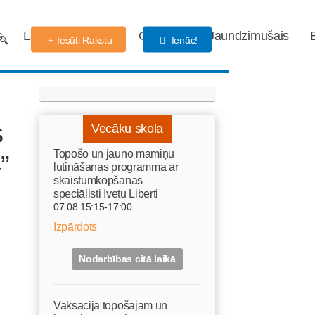
s
Labdarības fonds
Gaidības
Jaundzimušais
Iesūti Rakstu
Ienāc!
s
Vecāku skola
Topošo un jauno māmiņu
”
lutināšanas programma ar
skaistumkopšanas
speciālisti Ivetu Liberti
07.08 15:15-17:00
Izpārdots
Nodarbības citā laikā
Vaksācija topošajām un