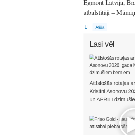
Egmont Latvija, Br
atbalstītāji – Māmi
Afiša
Lasi vēl
Attīstošās rotaļas ar 
Kristīni Asonovu 
un APRĪLĪ dzimuši