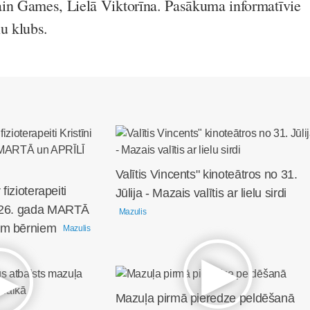
ain Games, Lielā Viktorīna. Pasākuma informatīvie
ņu klubs.
Valītis Vincents" kinoteātros no 31.
fizioterapeiti
Jūlija - Mazais valītis ar lielu sirdi
2026. gada MARTĀ
Mazulis
em bērniem
Mazulis
Mazuļa pirmā pieredze peldēšanā