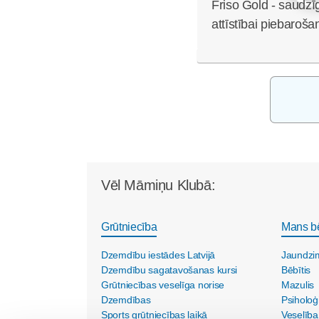
Friso Gold - saudzī
attīstībai piebaroša
Vēl Māmiņu Klubā:
Grūtniecība
Mans b
Dzemdību iestādes Latvijā
Jaundzi
Dzemdību sagatavošanas kursi
Bēbītis
Grūtniecības veselīga norise
Mazulis
Dzemdības
Psiholoģ
Sports grūtniecības laikā
Veselība