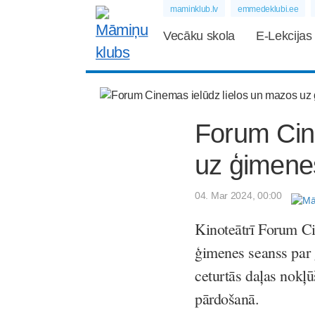
maminklub.lv
emmedeklubi.ee
Vecāku skola
E-Lekcijas
Forum Cin
uz ģimene
04. Mar 2024, 00:00
Kinoteātrī Forum Cin
ģimenes seanss par 
ceturtās daļas nokļū
pārdošanā.