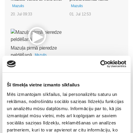
Mazulis
Mazulis
20. Jul 09:33
01. Jul 12:53
Mazuļa pirmā pieredze
peldēšanā
Mazulis
23. May 09:55
Šī tīmekļa vietne izmanto sīkfailus
Mēs izmantojam sīkfailus, lai personalizētu saturu un
reklāmas, nodrošinātu sociālo saziņas līdzekļu funkcijas
un analizētu mūsu datplūsmu. Informāciju par to, kā jūs
izmantojat mūsu vietni, mēs arī kopīgojam ar saviem
sociālās saziņas līdzekļu, reklamēšanas un analīzes
partneriem, kuri to var apvienot ar citu informāciju, ko