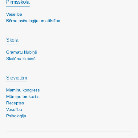
Pirmsskola
Veselība
Bērna psiholoģija un attīstība
Skola
Grāmatu klubiņš
Skolēnu klubiņš
Sievietēm
Māmiņu kongress
Māmiņu brokastis
Receptes
Veselība
Psiholoģija