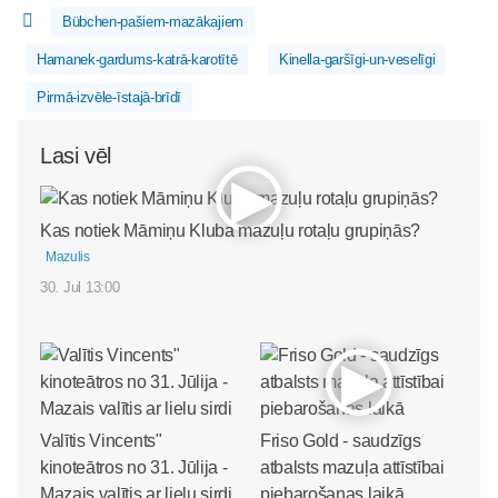
Bübchen-pašiem-mazākajiem
Hamanek-gardums-katrā-karotītē
Kinella-garšīgi-un-veselīgi
Pirmā-izvēle-īstajā-brīdī
Lasi vēl
Kas notiek Māmiņu Kluba mazuļu rotaļu grupiņās?
Mazulis
30. Jul 13:00
Valītis Vincents"
Friso Gold - saudzīgs
kinoteātros no 31. Jūlija -
atbalsts mazuļa attīstībai
Mazais valītis ar lielu sirdi
piebarošanas laikā