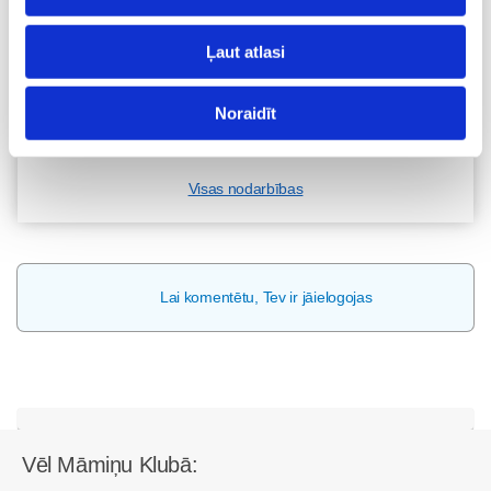
Diānas Zandes lekcija TIEŠSAISTĒ
11.08 12:30-14:30
Ļaut atlasi
Brīvo vietu skaits:
7
Noraidīt
Pieteikties
Visas nodarbības
Lai komentētu, Tev ir jāielogojas
Vēl Māmiņu Klubā: