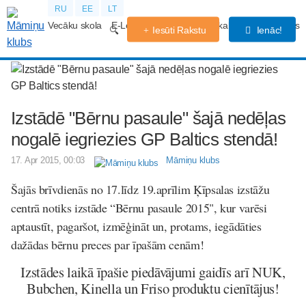
RU
EE
LT
Vecāku skola
E-Lekcijas
Grūtniecības kalendārs
Forums
Iesūti Rakstu
Ienāc!
Izstādē "Bērnu pasaule" šajā nedēļas
nogalē iegriezies GP Baltics stendā!
17. Apr 2015, 00:03
Māmiņu klubs
Šajās brīvdienās no 17.līdz 19.aprīlim Ķīpsalas izstāžu
centrā notiks izstāde “Bērnu pasaule 2015", kur varēsi
aptaustīt, pagaršot, izmēģināt un, protams, iegādāties
dažādas bērnu preces par īpašām cenām!
Izstādes laikā īpašie piedāvājumi gaidīs arī NUK,
Bubchen, Kinella un Friso produktu cienītājus!