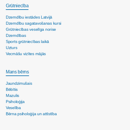
Grūtniecība
Dzemdību iestādes Latvijā
Dzemdību sagatavošanas kursi
Grūtniecības veselīga norise
Dzemdības
Sports grūtniecības laikā
Uzturs
Vecmāšu vizītes mājās
Mans bērns
Jaundzimušais
Bēbītis
Mazulis
Psiholoģija
Veselība
Bērna psiholoģija un attīstība