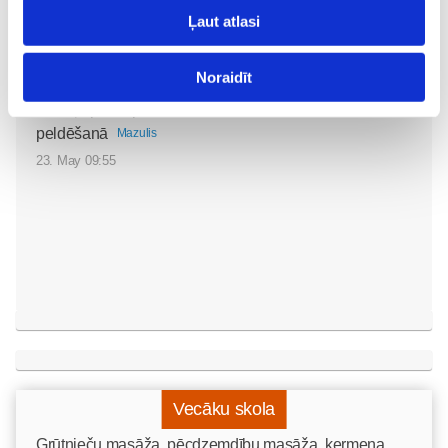
Ļaut atlasi
Noraidīt
Mazuļa pirmā pieredze
peldēšanā
Mazulis
23. May 09:55
Vecāku skola
Grūtnieču masāža, pēcdzemdību masāža, ķermeņa