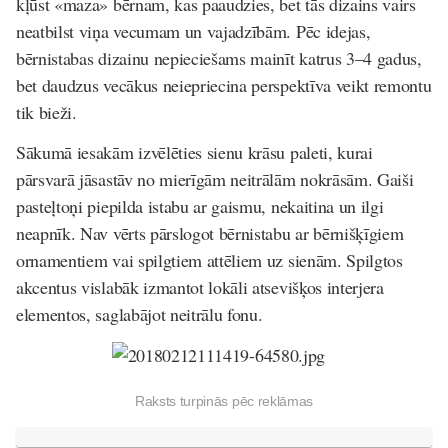
kļūst «maza» bērnam, kas paaudzies, bet tās dizains vairs
neatbilst viņa vecumam un vajadzībām. Pēc idejas,
bērnistabas dizainu nepieciešams mainīt katrus 3–4 gadus,
bet daudzus vecākus neiepriecina perspektīva veikt remontu
tik bieži.
Sākumā iesakām izvēlēties sienu krāsu paleti, kurai
pārsvarā jāsastāv no mierīgām neitrālām nokrāsām. Gaiši
pasteļtoņi piepilda istabu ar gaismu, nekaitina un ilgi
neapnīk. Nav vērts pārslogot bērnistabu ar bērnišķīgiem
ornamentiem vai spilgtiem attēliem uz sienām. Spilgtos
akcentus vislabāk izmantot lokāli atsevišķos interjera
elementos, saglabājot neitrālu fonu.
Raksts turpinās pēc reklāmas