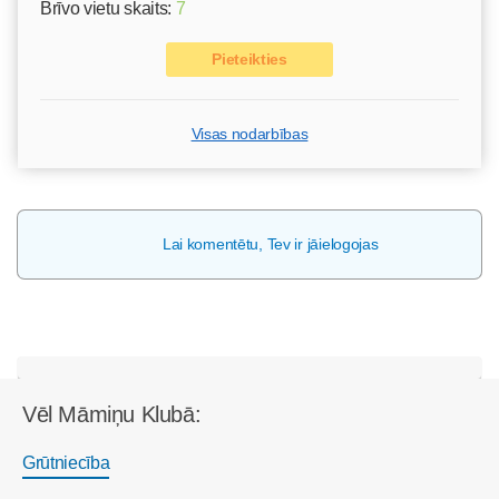
Brīvo vietu skaits:
7
Pieteikties
Visas nodarbības
Lai komentētu, Tev ir jāielogojas
Vēl Māmiņu Klubā:
Grūtniecība