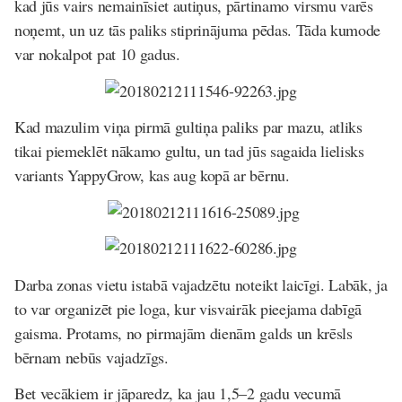
kad jūs vairs nemainīsiet autiņus, pārtinamo virsmu varēs
noņemt, un uz tās paliks stiprinājuma pēdas. Tāda kumode
var nokalpot pat 10 gadus.
Kad mazulim viņa pirmā gultiņa paliks par mazu, atliks
tikai piemeklēt nākamo gultu, un tad jūs sagaida lielisks
variants YappyGrow, kas aug kopā ar bērnu.
Darba zonas vietu istabā vajadzētu noteikt laicīgi. Labāk, ja
to var organizēt pie loga, kur visvairāk pieejama dabīgā
gaisma. Protams, no pirmajām dienām galds un krēsls
bērnam nebūs vajadzīgs.
Bet vecākiem ir jāparedz, ka jau 1,5–2 gadu vecumā