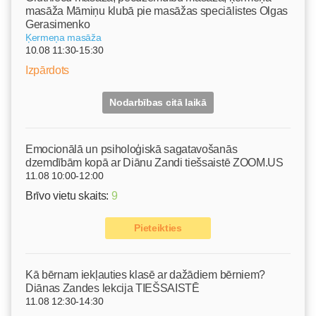
masāža Māmiņu klubā pie masāžas speciālistes Olgas
Gerasimenko
Ķermeņa masāža
10.08 11:30-15:30
Izpārdots
Nodarbības citā laikā
Emocionālā un psiholoģiskā sagatavošanās
dzemdībām kopā ar Diānu Zandi tiešsaistē ZOOM.US
11.08 10:00-12:00
Brīvo vietu skaits:
9
Pieteikties
Kā bērnam iekļauties klasē ar dažādiem bērniem?
Diānas Zandes lekcija TIEŠSAISTĒ
11.08 12:30-14:30