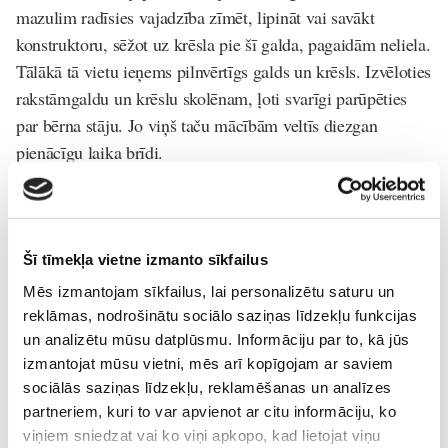
mazulim radīsies vajadzība zīmēt, lipināt vai savākt
konstruktoru, sēžot uz krēsla pie šī galda, pagaidām neliela.
Tālākā tā vietu ieņems pilnvērtīgs galds un krēsls. Izvēloties
rakstāmgaldu un krēslu skolēnam, ļoti svarīgi parūpēties
par bērna stāju. Jo viņš taču mācībām veltīs diezgan
pienācīgu laika brīdi.
Šajā gadījumā var pievērst uzmanību modeļiem, kas
regulējas pēc augstuma. Vēlams, lai krēsls būtu aprīkots ar
mehānismu ne tikai sēdekļa augstuma, bet arī muguriņas
Šī tīmekļa vietne izmanto sīkfailus
stāvokļa regulēšanai. Tas bērnam nodrošinās visērtāko
Mēs izmantojam sīkfailus, lai personalizētu saturu un
stāvokli mācību laikā.
reklāmas, nodrošinātu sociālo saziņas līdzekļu funkcijas
un analizētu mūsu datplūsmu. Informāciju par to, kā jūs
izmantojat mūsu vietni, mēs arī kopīgojam ar saviem
Ceram, ka mūsu padomi ļaus vecākiem bez liekām pūlēm
sociālās saziņas līdzekļu, reklamēšanas un analīzes
organizēt telpu bērna dzīvei un to izmainīt pakāpeniski un
partneriem, kuri to var apvienot ar citu informāciju, ko
pēc savas vēlēšanās, nevis ārējo apstākļu ietekmē!
viņiem sniedzat vai ko viņi apkopo, kad lietojat viņu