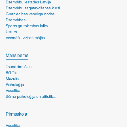
Dzemdību iestādes Latvijā
Dzemdību sagatavošanas kursi
Grūtniecības veselīga norise
Dzemdības
Sports grūtniecības laikā
Uzturs
Vecmāšu vizītes mājās
Mans bērns
Jaundzimušais
Bēbītis
Mazulis
Psiholoģija
Veselība
Bērna psiholoģija un attīstība
Pirmsskola
Veselība