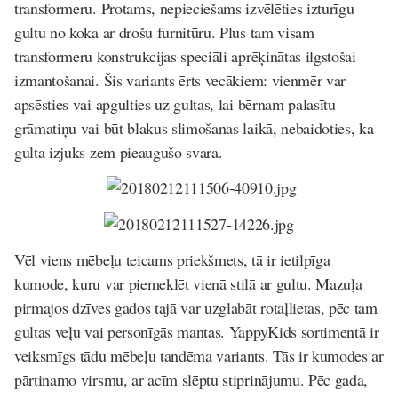
transformeru. Protams, nepieciešams izvēlēties izturīgu
gultu no koka ar drošu furnitūru. Plus tam visam
transformeru konstrukcijas speciāli aprēķinātas ilgstošai
izmantošanai. Šis variants ērts vecākiem: vienmēr var
apsēsties vai apgulties uz gultas, lai bērnam palasītu
grāmatiņu vai būt blakus slimošanas laikā, nebaidoties, ka
gulta izjuks zem pieaugušo svara.
Vēl viens mēbeļu teicams priekšmets, tā ir ietilpīga
kumode, kuru var piemeklēt vienā stilā ar gultu. Mazuļa
pirmajos dzīves gados tajā var uzglabāt rotaļlietas, pēc tam
gultas veļu vai personīgās mantas. YappyKids sortimentā ir
veiksmīgs tādu mēbeļu tandēma variants. Tās ir kumodes ar
pārtinamo virsmu, ar acīm slēptu stiprinājumu. Pēc gada,