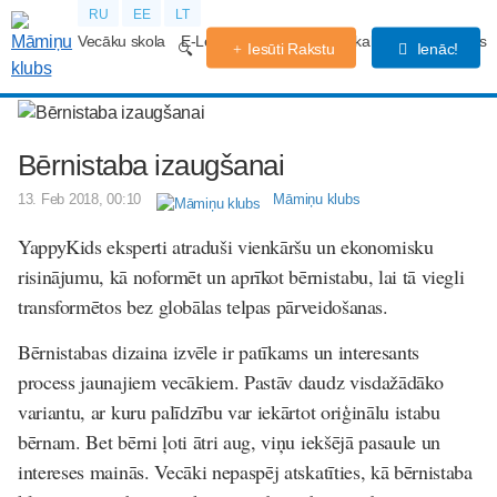
RU
EE
LT
Vecāku skola
E-Lekcijas
Grūtniecības kalendārs
Forums
Iesūti Rakstu
Ienāc!
Bērnistaba izaugšanai
13. Feb 2018, 00:10
Māmiņu klubs
YappyKids eksperti atraduši vienkāršu un ekonomisku
risinājumu, kā noformēt un aprīkot bērnistabu, lai tā viegli
transformētos bez globālas telpas pārveidošanas.
Bērnistabas dizaina izvēle ir patīkams un interesants
process jaunajiem vecākiem. Pastāv daudz visdažādāko
variantu, ar kuru palīdzību var iekārtot oriģinālu istabu
bērnam. Bet bērni ļoti ātri aug, viņu iekšējā pasaule un
intereses mainās. Vecāki nepaspēj atskatīties, kā bērnistaba