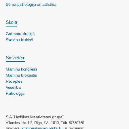
Bērna psiholoģija un attīstība
Skola
Grāmatu klubiņš
Skolēnu klubiņš
Sievietēm
Māmiņu kongress
Māmiņu brokastis
Receptes
Veselība
Psiholoģija
SIA "Lietišķās kreativitātes grupa"
Vīlandes iela 1-2, Rīga, LV - 1010, Tālr. 67350750
Internets:
kristine@maminuklubs.lv
TV raidījums: