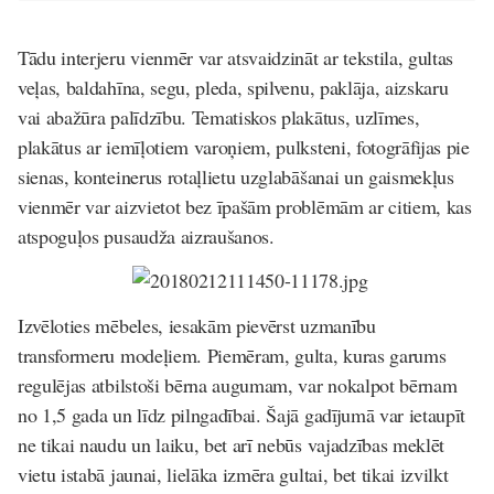
Tādu interjeru vienmēr var atsvaidzināt ar tekstila, gultas
veļas, baldahīna, segu, pleda, spilvenu, paklāja, aizskaru
vai abažūra palīdzību. Tematiskos plakātus, uzlīmes,
plakātus ar iemīļotiem varoņiem, pulksteni, fotogrāfijas pie
sienas, konteinerus rotaļlietu uzglabāšanai un gaismekļus
vienmēr var aizvietot bez īpašām problēmām ar citiem, kas
atspoguļos pusaudža aizraušanos.
Izvēloties mēbeles, iesakām pievērst uzmanību
transformeru modeļiem. Piemēram, gulta, kuras garums
regulējas atbilstoši bērna augumam, var nokalpot bērnam
no 1,5 gada un līdz pilngadībai. Šajā gadījumā var ietaupīt
ne tikai naudu un laiku, bet arī nebūs vajadzības meklēt
vietu istabā jaunai, lielāka izmēra gultai, bet tikai izvilkt