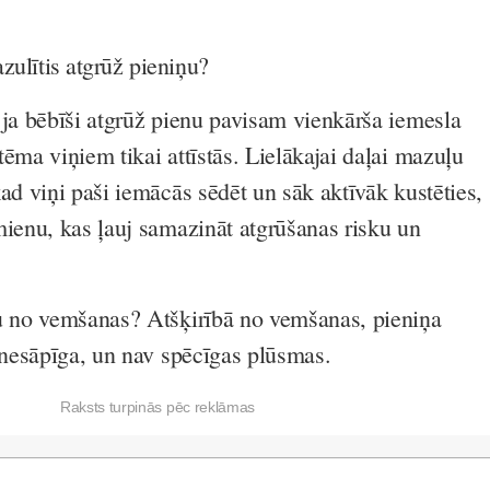
azulītis atgrūž pieniņu?
 ja bēbīši atgrūž pienu pavisam vienkārša iemesla
ēma viņiem tikai attīstās. Lielākajai daļai mazuļu
ad viņi paši iemācās sēdēt un sāk aktīvāk kustēties,
mienu, kas ļauj samazināt atgrūšanas risku un
u no vemšanas? Atšķirībā no vemšanas, pieniņa
r nesāpīga, un nav spēcīgas plūsmas.
Raksts turpinās pēc reklāmas