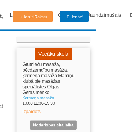
s
Labdarības fonds
Gaidības
Jaundzimušais
Iesūti Rakstu
Ienāc!
Vecāku skola
Grūtnieču masāža,
pēcdzemdību masāža,
ķermeņa masāža Māmiņu
klubā pie masāžas
speciālistes Olgas
Gerasimenko
Ķermeņa masāža
10.08 11:30-15:30
et
Izpārdots
Nodarbības citā laikā