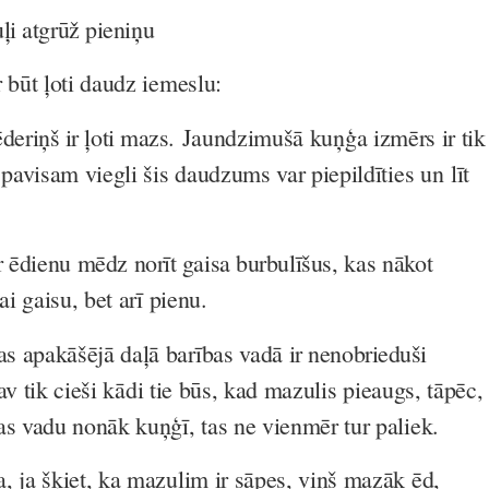
ļi atgrūž pieniņu
 būt ļoti daudz iemeslu:
deriņš ir ļoti mazs.
Jaundzimušā kuņģa izmērs ir tik
n pavisam viegli šis daudzums var piepildīties un
līt
ar ēdienu
mēdz norīt gaisa burbulīšus
, kas nākot
kai gaisu, bet arī pienu.
s apakāšējā daļā barības vadā
ir nenobrieduši
av tik cieši kādi tie būs, kad mazulis pieaugs, tāpēc,
as vadu nonāk kuņģī, tas ne vienmēr tur paliek.
, ja šķiet, ka mazulim ir sāpes, viņš mazāk ēd,