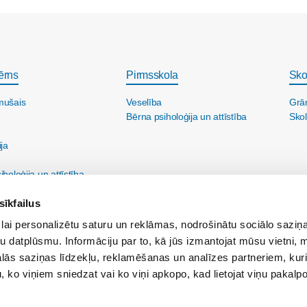
ērns
Pirmsskola
Sko
mušais
Veselība
Grā
Bērna psiholoģija un attīstība
Skol
ija
holoģija un attīstība
sīkfailus
lai personalizētu saturu un reklāmas, nodrošinātu sociālo saziņa
u datplūsmu. Informāciju par to, kā jūs izmantojat mūsu vietni, 
ās saziņas līdzekļu, reklamēšanas un analīzes partneriem, kuri
u, ko viņiem sniedzat vai ko viņi apkopo, kad lietojat viņu pakal
ine@maminuklubs.lv
Reklāma:
reklama@maminuklubs.lv
Vecāku skola:
vecakusk