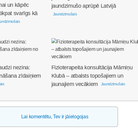
nai un kāpēc
jaundzimušo aprūpē Latvijā
tikpat svarīgs kā
Jaundzimušais
undzimušais
audzi nezina:
Fizioterapeita konsultācija Māmiņu
nāšana zīdaiņiem
Klubā – atbalsts topošajiem un
jaunajiem vecākiem
ais
Jaundzimušais
Lai komentētu, Tev ir jāielogojas