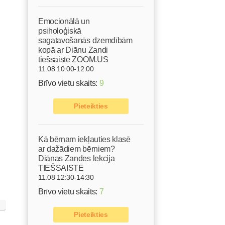
Emocionālā un
psiholoģiskā
sagatavošanās dzemdībām
kopā ar Diānu Zandi
tiešsaistē ZOOM.US
11.08 10:00-12:00
Brīvo vietu skaits:
9
Pieteikties
Kā bērnam iekļauties klasē
ar dažādiem bērniem?
Diānas Zandes lekcija
TIEŠSAISTĒ
11.08 12:30-14:30
Brīvo vietu skaits:
7
Pieteikties