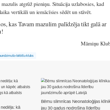
 mazulis atgrūž pieniņu. Situācija uzlabosies, kad
laika vertikāli un iemācīsies sēdēt un stāvēt.
os, kas Tavam mazulim palīdzēja tikt galā ar
u!
Māmiņu Klu
aundzimušo-bēbīšu-klubs
Bērnu slimnīcas Neonatoloģijas klīni
 nedēļa: kā
jau 30 gadus nodrošina līderību