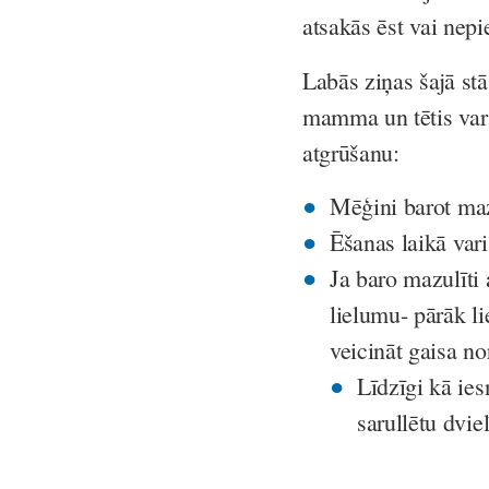
atsakās ēst vai nep
Labās ziņas šajā stā
mamma un tētis var
atgrūšanu:
Mēģini barot maz
Ēšanas laikā vari 
Ja baro mazulīti
lielumu- pārāk l
veicināt gaisa no
Līdzīgi kā ie
sarullētu dviel