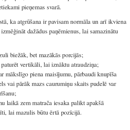
ietiekami pieņemas svarā.
stā, ka atgrūšana ir pavisam normāla un arī ikviena
 izmēģināt dažādus paņēmienus, lai samazinātu
uli biežāk, bet mazākās porcijās;
paturēt vertikāli, lai iznāktu atraudziņa;
 ar mākslīgo piena maisījumu, pārbaudi knupīša
iels vai pārāk mazs caurumiņu skaits pudelē var
rīšanu;
snu laikā zem matrača iesaka palikt apakšā
īti, lai mazulis būtu ērtā pozīcijā.