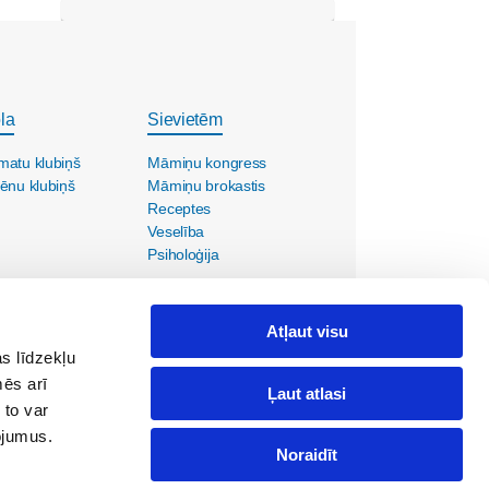
la
Sievietēm
matu klubiņš
Māmiņu kongress
ēnu klubiņš
Māmiņu brokastis
Receptes
Veselība
Psiholoģija
Atļaut visu
s līdzekļu
mēs arī
Ļaut atlasi
 to var
pojumus.
Noraidīt
ola@maminuklubs.lv