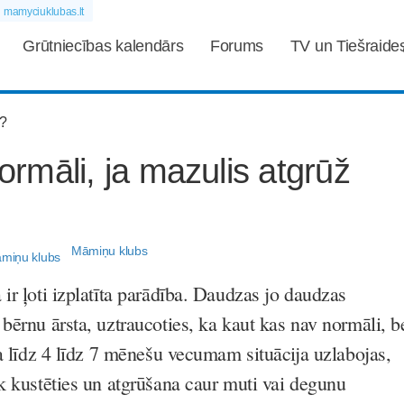
mamyciuklubas.lt
Grūtniecības kalendārs
Forums
TV un Tiešraide
normāli, ja mazulis atgrūž
Māmiņu klubs
ir ļoti izplatīta parādība. Daudzas jo daudzas
bērnu ārsta, uztraucoties, ka kaut kas nav normāli, b
ka līdz 4 līdz 7 mēnešu vecumam situācija uzlabojas,
k kustēties un atgrūšana caur muti vai degunu