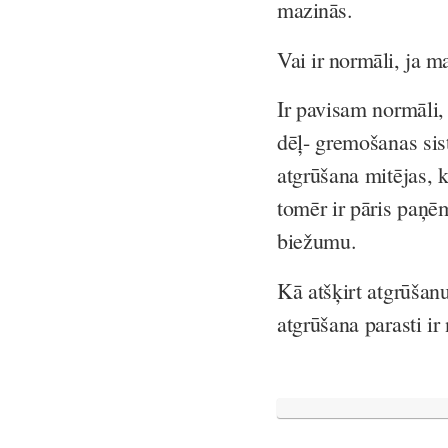
mazinās.
Vai ir normāli, ja m
Ir pavisam normāli,
dēļ- gremošanas sist
atgrūšana mitējas, k
tomēr ir pāris paņē
biežumu.
Kā atšķirt atgrūšan
atgrūšana parasti i