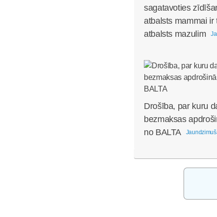
sagatavoties zīdīša
atbalsts mammai ir 
atbalsts mazulim
Ja
Drošība, par kuru d
bezmaksas apdroši
no BALTA
Jaundzimuš