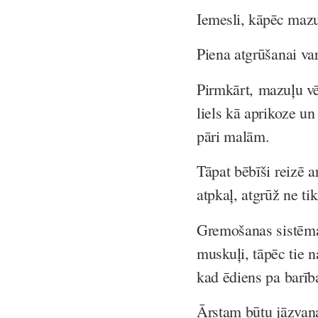
Iemesli, kāpēc mazu
Piena atgrūšanai var
Pirmkārt,
mazuļu vē
liels kā aprikoze u
pāri malām.
Tāpat bēbīši reizē 
atpkaļ, atgrūž ne ti
Gremošanas sistēma
muskuļi,
tāpēc tie n
kad ēdiens pa barīb
Ārstam būtu jāzvana