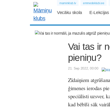
maminklub.lv
emmedeklubi.ee
Vecāku skola
E-Lekcijas
Vai tas ir 
pieniņu?
21. Sep 2022, 00:00
Zīdaiņiem atgrūšana 
ģimenes ierodas pie 
speciālisti uzsver, 
kad bēbīši sāk vairā