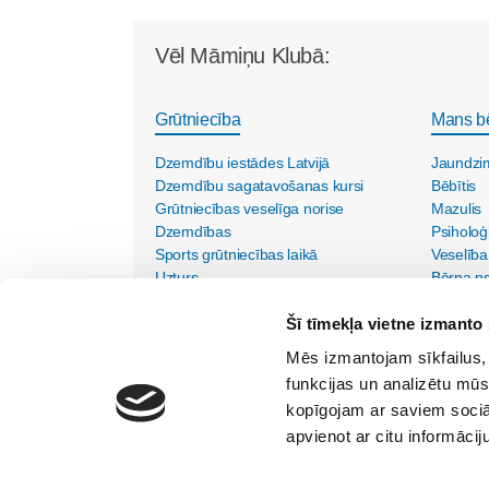
Vēl Māmiņu Klubā:
Grūtniecība
Mans b
Dzemdību iestādes Latvijā
Jaundzi
Dzemdību sagatavošanas kursi
Bēbītis
Grūtniecības veselīga norise
Mazulis
Dzemdības
Psiholoģ
Sports grūtniecības laikā
Veselība
Uzturs
Bērna psi
Vecmāšu vizītes mājās
Šī tīmekļa vietne izmanto 
Mēs izmantojam sīkfailus, 
funkcijas un analizētu mūs
kopīgojam ar saviem sociāl
apvienot ar citu informācij
SIA "Lietišķās kreativitātes grupa"
Vīlandes iela 1-2, Rīga, LV - 1010, Tālr. 67350750
Internets:
kristine@maminuklubs.lv
TV raidījums:
krist