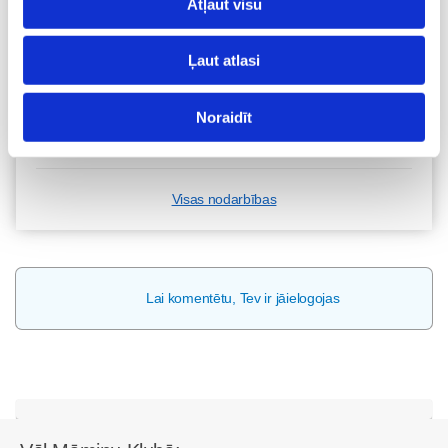
Atļaut visu
Kā bērnam iekļauties klasē ar dažādiem bērniem?
Diānas Zandes lekcija TIEŠSAISTĒ
11.08 12:30-14:30
Ļaut atlasi
Brīvo vietu skaits:
7
Noraidīt
Pieteikties
Visas nodarbības
Lai komentētu, Tev ir jāielogojas