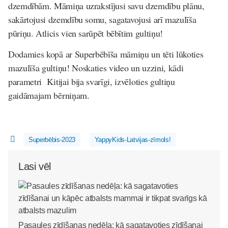
dzemdībām. Māmiņa uzrakstījusi savu dzemdību plānu,
sakārtojusi dzemdību somu, sagatavojusi arī mazulīša
pūriņu. Atlicis vien sarūpēt bēbītim gultiņu!
Dodamies kopā ar Superbēbīša māmiņu un tēti lūkoties
mazulīša gultiņu! Noskaties video un uzzini, kādi
parametri Kitijai bija svarīgi, izvēloties gultiņu
gaidāmajam bērniņam.
Superbēbis-2023
YappyKids-Latvijas-zīmols!
Lasi vēl
Pasaules zīdīšanas nedēļa: kā sagatavoties zīdīšanai