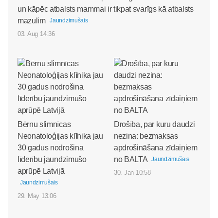
un kāpēc atbalsts mammai ir tikpat svarīgs kā atbalsts
mazulim
Jaundzimušais
03. Aug 14:36
Bērnu slimnīcas
Drošība, par kuru daudzi
Neonatoloģijas klīnika jau
nezina: bezmaksas
30 gadus nodrošina
apdrošināšana zīdaiņiem
līderību jaundzimušo
no BALTA
Jaundzimušais
aprūpē Latvijā
30. Jan 10:58
Jaundzimušais
29. May 13:06