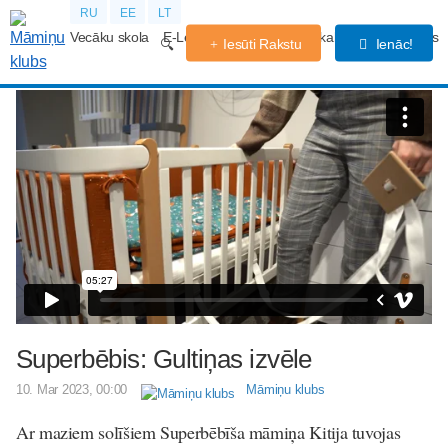
RU
EE
LT
Vecāku skola
E-Lekcijas
Grūtniecības kalendārs
Forums
Iesūti Rakstu
Ienāc!
Superbēbis: Gultiņas izvēle
10. Mar 2023, 00:00
Māmiņu klubs
Ar maziem solīšiem Superbēbīša māmiņa Kitija tuvojas