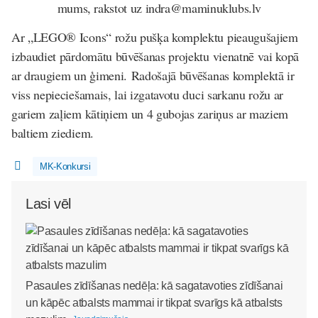
mums, rakstot uz indra@maminuklubs.lv
Ar „LEGO® Icons“ rožu pušķa komplektu pieaugušajiem
izbaudiet pārdomātu būvēšanas projektu vienatnē vai kopā
ar draugiem un ģimeni. Radošajā būvēšanas komplektā ir
viss nepieciešamais, lai izgatavotu duci sarkanu rožu ar
gariem zaļiem kātiņiem un 4 gubojas zariņus ar maziem
baltiem ziediem.
MK-Konkursi
Lasi vēl
Pasaules zīdīšanas nedēļa: kā sagatavoties zīdīšanai
un kāpēc atbalsts mammai ir tikpat svarīgs kā atbalsts