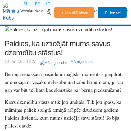
RU
EE
LT
Vecāku skola
E-Lekcijas
Grūtniecības kalendārs
Forums
Iesūti Rakstu
Ienāc!
Paldies, ka uzticējāt mums savus
dzemdību stāstus!
13. Jul 2025, 18:27
Māmiņu klubs
Bērniņa ienākšana pasaulē ir maģisks moments - piepildīts
ar emocijām, vecāku mīlestību un ticību brīnumiem, jo vai
gan var būt vēl kaut kas skaistāks par bērna piedzimšanu?
Katrs dzemdību stāsts ir tik ļoti unikāls! Tik ļoti īpašs, ka
māmiņai paliek spilgtā atmiņā arī pēc daudziem gadiem.
Paldies ikvienai, kura mums uzticēja savu stāstu! To bija
patiesi daudz.