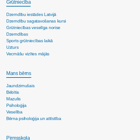
Grūtniecība
Dzemdību iestādes Latvijā
Dzemdību sagatavošanas kursi
Grūtniecības veselīga norise
Dzemdības
Sports grūtniecības laikā
Uzturs
Vecmāšu vizītes mājās
Mans bērns
Jaundzimušais
Bēbītis
Mazulis
Psiholoģija
Veselība
Bērna psiholoģija un attīstība
Pirmsskola