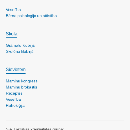
Veselība
Bērna psiholoģija un attīstība
Skola
Grāmatu klubiņš
Skolēnu klubiņš
Sievietēm
Māmiņu kongress
Māmiņu brokastis
Receptes
Veselība
Psiholoģija
SIA "Lietišķās kreativitātes grupa"