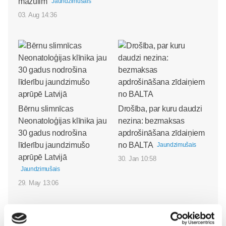
mazulim
Jaundzimušais
03. Aug 14:36
Bērnu slimnīcas
Drošība, par kuru daudzi
Neonatoloģijas klīnika jau
nezina: bezmaksas
30 gadus nodrošina
apdrošināšana zīdaiņiem
līderību jaundzimušo
no BALTA
Jaundzimušais
aprūpē Latvijā
30. Jan 10:58
Jaundzimušais
29. May 13:06