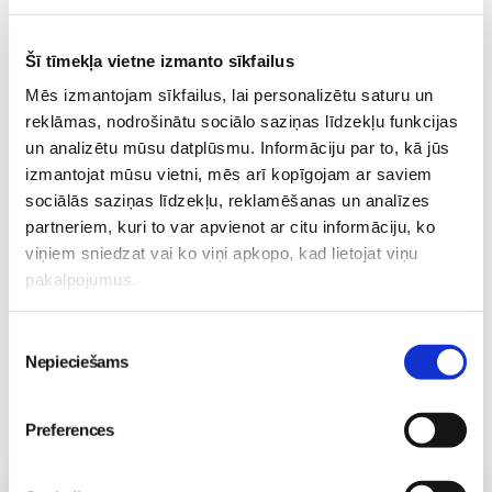
Šī tīmekļa vietne izmanto sīkfailus
Mēs izmantojam sīkfailus, lai personalizētu saturu un
Fizioterapeita konsultācija
reklāmas, nodrošinātu sociālo saziņas līdzekļu funkcijas
Māmiņu Klubā – atbalsts
un analizētu mūsu datplūsmu. Informāciju par to, kā jūs
topošajiem un jaunajiem
izmantojat mūsu vietni, mēs arī kopīgojam ar saviem
vecākiem
Jaundzimušais
sociālās saziņas līdzekļu, reklamēšanas un analīzes
25. Jan 19:14
partneriem, kuri to var apvienot ar citu informāciju, ko
viņiem sniedzat vai ko viņi apkopo, kad lietojat viņu
pakalpojumus.
Piekrišanas
Nepieciešams
izvēle
Preferences
Vecāku skola