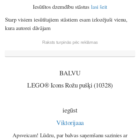
Iesūtītos dzemdību stāstus
lasi šeit
Starp visiem iesūtītajiem stāstiem esam izlozējuši vienu,
kura autorei dāvājam
Raksts turpinās pēc reklāmas
BALVU
LEGO® Icons Rožu pušķi (10328)
iegūst
Viktorijaaa
Apsveicam! Lūdzu, par balvas saņemšanu sazinies ar