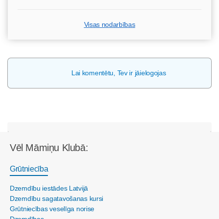
Visas nodarbības
Lai komentētu, Tev ir jāielogojas
Vēl Māmiņu Klubā:
Grūtniecība
Dzemdību iestādes Latvijā
Dzemdību sagatavošanas kursi
Grūtniecības veselīga norise
Dzemdības