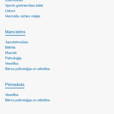
Sports grūtniecības laikā
Uzturs
Vecmāšu vizītes mājās
Mans bērns
Jaundzimušais
Bēbītis
Mazulis
Psiholoģija
Veselība
Bērna psiholoģija un attīstība
Pirmsskola
Veselība
Bērna psiholoģija un attīstība