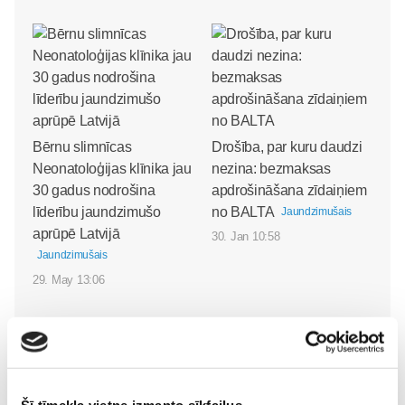
Bērnu slimnīcas
Drošība, par kuru daudzi
Neonatoloģijas klīnika jau
nezina: bezmaksas
30 gadus nodrošina
apdrošināšana zīdaiņiem
līderību jaundzimušo
no BALTA
Jaundzimušais
aprūpē Latvijā
30. Jan 10:58
Jaundzimušais
29. May 13:06