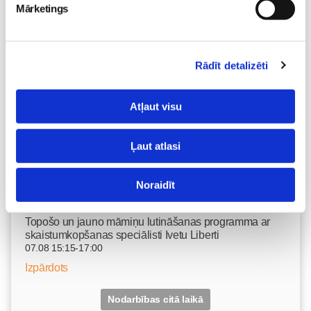
06.08 16:00-17:00
Mārketings
Izpārdots
Nodarbības citā laikā
Rādīt detalizēti
Dzemdību sagatavošanas kursi GATAVI MAZULIM 4+1
Atļaut visu
lekciju cikls no 6.augusta KLĀTIENĒ
06.08 18:00-20:00
Brīvo vietu skaits:
2
Ļaut atlasi
Pieteikties
Noraidīt
Topošo un jauno māmiņu lutināšanas programma ar
skaistumkopšanas speciālisti Ivetu Liberti
07.08 15:15-17:00
Izpārdots
Nodarbības citā laikā