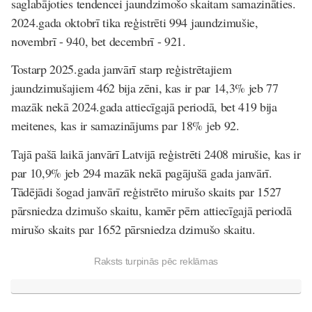
saglabājoties tendencei jaundzimošo skaitam samazināties.
2024.gada oktobrī tika reģistrēti 994 jaundzimušie,
novembrī - 940, bet decembrī - 921.
Tostarp 2025.gada janvārī starp reģistrētajiem
jaundzimušajiem 462 bija zēni, kas ir par 14,3% jeb 77
mazāk nekā 2024.gada attiecīgajā periodā, bet 419 bija
meitenes, kas ir samazinājums par 18% jeb 92.
Tajā pašā laikā janvārī Latvijā reģistrēti 2408 mirušie, kas ir
par 10,9% jeb 294 mazāk nekā pagājušā gada janvārī.
Tādējādi šogad janvārī reģistrēto mirušo skaits par 1527
pārsniedza dzimušo skaitu, kamēr pērn attiecīgajā periodā
mirušo skaits par 1652 pārsniedza dzimušo skaitu.
Raksts turpinās pēc reklāmas