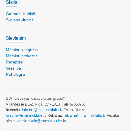
Skola
Grāmatu klubiņš
Skolēnu klubiņš
Sievietēm
Māmiņu kongress
Māmiņu brokastis
Receptes
Veselība
Psiholoģija
SIA "Lietišķās kreativitātes grupa"
Vīlandes iela 1-2, Rīga, LV - 1010, Tālr. 67350750
Internets:
kristine@maminuklubs.lv
TV raidījums:
kristine@maminuklubs.lv
Reklāma:
reklama@maminuklubs.lv
Vecāku
skola:
vecakuskola@maminuklubs.lv