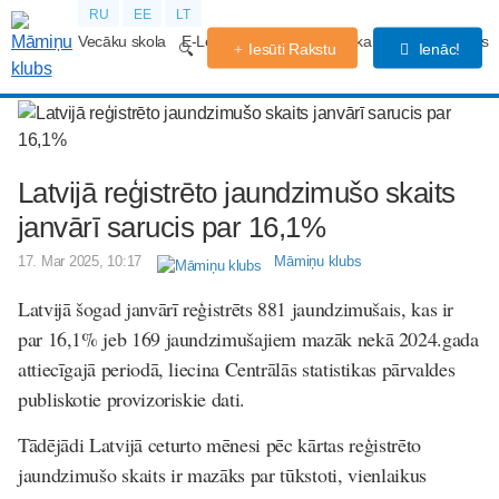
RU
EE
LT
Vecāku skola
E-Lekcijas
Grūtniecības kalendārs
Forums
Iesūti Rakstu
Ienāc!
Latvijā reģistrēto jaundzimušo skaits
janvārī sarucis par 16,1%
17. Mar 2025, 10:17
Māmiņu klubs
Latvijā šogad janvārī reģistrēts 881 jaundzimušais, kas ir
par 16,1% jeb 169 jaundzimušajiem mazāk nekā 2024.gada
attiecīgajā periodā, liecina Centrālās statistikas pārvaldes
publiskotie provizoriskie dati.
Tādējādi Latvijā ceturto mēnesi pēc kārtas reģistrēto
jaundzimušo skaits ir mazāks par tūkstoti, vienlaikus