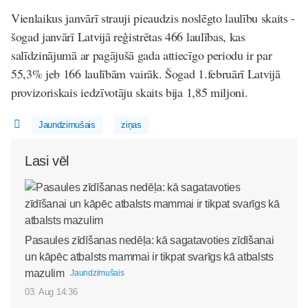
Vienlaikus janvārī strauji pieaudzis noslēgto laulību skaits -
šogad janvārī Latvijā reģistrētas 466 laulības, kas
salīdzinājumā ar pagājušā gada attiecīgo periodu ir par
55,3% jeb 166 laulībām vairāk. Šogad 1.februārī Latvijā
provizoriskais iedzīvotāju skaits bija 1,85 miljoni.
Jaundzimušais
ziņas
Lasi vēl
Pasaules zīdīšanas nedēļa: kā sagatavoties zīdīšanai
un kāpēc atbalsts mammai ir tikpat svarīgs kā atbalsts
mazulim
Jaundzimušais
03. Aug 14:36