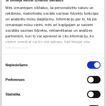
Šī tīmekļa vietne izmanto sīkfailus
Mēs izmantojam sīkfailus, lai personalizētu saturu un
Fizioterapeita konsultācija
reklāmas, nodrošinātu sociālo saziņas līdzekļu funkcijas
Māmiņu Klubā – atbalsts
un analizētu mūsu datplūsmu. Informāciju par to, kā jūs
topošajiem un jaunajiem
izmantojat mūsu vietni, mēs arī kopīgojam ar saviem
vecākiem
Jaundzimušais
sociālās saziņas līdzekļu, reklamēšanas un analīzes
25. Jan 19:14
partneriem, kuri to var apvienot ar citu informāciju, ko
viņiem sniedzat vai ko viņi apkopo, kad lietojat viņu
pakalpojumus.
Piekrišanas
Nepieciešams
izvēle
Preferences
Vecāku skola
Statistika
Fizioterapeites Klaudijas Hēlas individuālā konsultācija