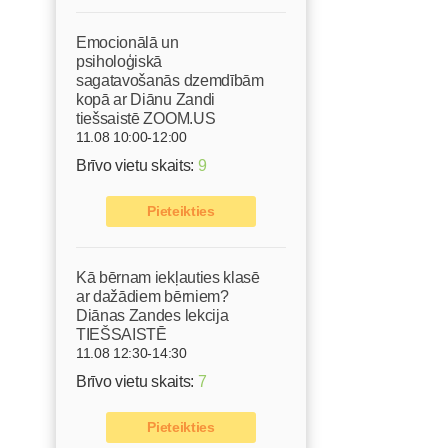
Emocionālā un
psiholoģiskā
sagatavošanās dzemdībām
kopā ar Diānu Zandi
tiešsaistē ZOOM.US
11.08 10:00-12:00
Brīvo vietu skaits:
9
Pieteikties
Kā bērnam iekļauties klasē
ar dažādiem bērniem?
Diānas Zandes lekcija
TIEŠSAISTĒ
11.08 12:30-14:30
Brīvo vietu skaits:
7
Pieteikties