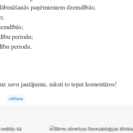
slābināšanās paņēmieniem dzemdībās;
m;
zemdībās;
ību periodu;
ību periodu.
uz savu jautājumu, raksti to tepat komentāros!
zīdīšana