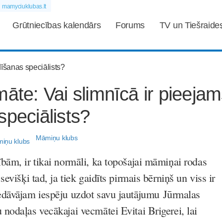
mamyciuklubas.lt
Grūtniecības kalendārs
Forums
TV un Tiešraide
māte: Vai slimnīcā ir pieeja
speciālists?
Māmiņu klubs
bām, ir tikai normāli, ka topošajai māmiņai rodas
evišķi tad, ja tiek gaidīts pirmais bērniņš un viss ir
dāvājam iespēju uzdot savu jautājumu
Jūrmalas
nodaļas vecākajai vecmātei Evitai Brigerei, lai