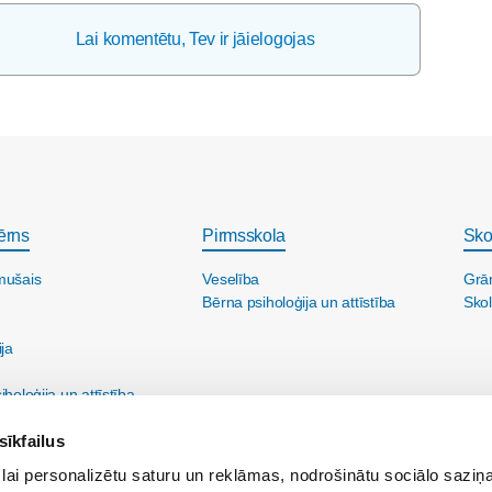
Lai komentētu, Tev ir jāielogojas
ērns
Pirmsskola
Sko
mušais
Veselība
Grā
Bērna psiholoģija un attīstība
Skol
ija
holoģija un attīstība
sīkfailus
lai personalizētu saturu un reklāmas, nodrošinātu sociālo saziņa