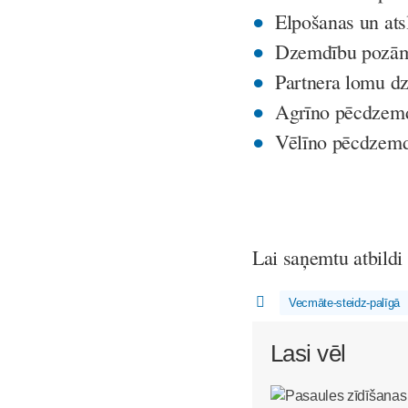
Elpošanas un at
Dzemdību pozā
Partnera lomu d
Agrīno pēcdzemd
Vēlīno pēcdzemd
Lai saņemtu atbildi 
Vecmāte-steidz-palīgā
Lasi vēl