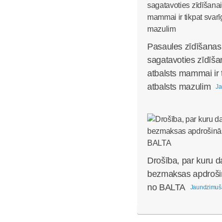
Pasaules zīdīšanas
sagatavoties zīdīša
atbalsts mammai ir 
atbalsts mazulim
Ja
Drošība, par kuru d
bezmaksas apdroši
no BALTA
Jaundzimuš