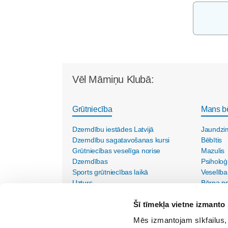
Vēl Māmiņu Klubā:
Grūtniecība
Mans b
Dzemdību iestādes Latvijā
Jaundzi
Dzemdību sagatavošanas kursi
Bēbītis
Grūtniecības veselīga norise
Mazulis
Dzemdības
Psiholoģ
Sports grūtniecības laikā
Veselība
Uzturs
Bērna psi
Vecmāšu vizītes mājās
Šī tīmekļa vietne izmanto 
Mēs izmantojam sīkfailus, 