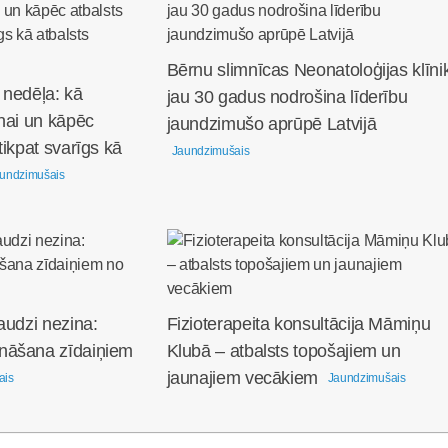
Bērnu slimnīcas Neonatoloģijas klīni
 nedēļa: kā
jau 30 gadus nodrošina līderību
nai un kāpēc
jaundzimušo aprūpē Latvijā
tikpat svarīgs kā
Jaundzimušais
undzimušais
audzi nezina:
Fizioterapeita konsultācija Māmiņu
nāšana zīdaiņiem
Klubā – atbalsts topošajiem un
jaunajiem vecākiem
ais
Jaundzimušais