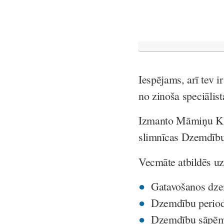
Iespējams, arī tev i
no zinoša speciālist
Izmanto Māmiņu Klu
slimnīcas Dzemdību 
Vecmāte atbildēs uz
Gatavošanos dz
Dzemdību perio
Dzemdību sāpēm 