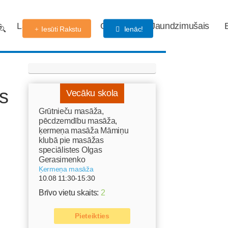
s
Labdarības fonds
Gaidības
Jaundzimušais
Iesūti Rakstu
Ienāc!
ms
Vecāku skola
Grūtnieču masāža,
pēcdzemdību masāža,
ķermeņa masāža Māmiņu
klubā pie masāžas
speciālistes Olgas
Gerasimenko
Ķermeņa masāža
10.08 11:30-15:30
Brīvo vietu skaits:
2
Pieteikties