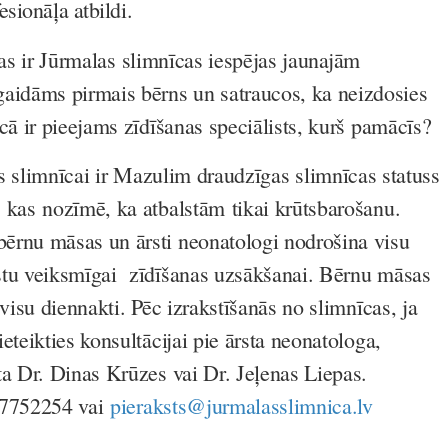
sionāļa atbildi.
 ir Jūrmalas slimnīcas iespējas jaunajām
dāms pirmais bērns un satraucos, ka neizdosies
cā ir pieejams zīdīšanas speciālists, kurš pamācīs?
s slimnīcai ir Mazulim draudzīgas slimnīcas statuss
 kas nozīmē, ka atbalstām tikai krūtsbarošanu.
ērnu māsas un ārsti neonatologi nodrošina visu
stu veiksmīgai zīdīšanas uzsākšanai. Bērnu māsas
 visu diennakti. Pēc izrakstīšanās no slimnīcas, ja
eteikties konsultācijai pie ārsta neonatologa,
ta Dr. Dinas Krūzes vai Dr. Jeļenas Liepas.
 67752254 vai
pieraksts@jurmalasslimnica.lv