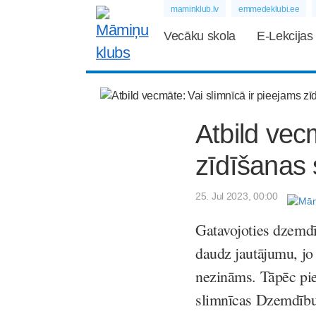
maminklub.lv
emmedeklubi.ee
Vecāku skola
E-Lekcijas
Atbild vec
zīdīšanas 
25. Jul 2023, 00:00
Gatavojoties dzemdī
daudz jautājumu, jo s
nezināms. Tāpēc pie
slimnīcas Dzemdību 