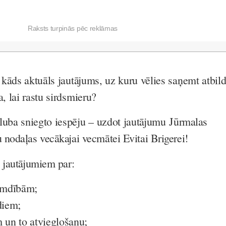
Raksts turpinās pēc reklāmas
r kāds aktuāls jautājums, uz kuru vēlies saņemt atbild
a, lai rastu sirdsmieru?
ba sniegto iespēju – uzdot jautājumu
Jūrmalas
nodaļas vecākajai vecmātei Evitai Brigerei
!
 jautājumiem par:
emdībām;
diem;
un to atvieglošanu;