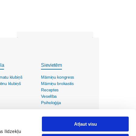
la
Sievietēm
matu klubiņš
Māmiņu kongress
ēnu klubiņš
Māmiņu brokastis
Receptes
Veselība
Psiholoģija
Atļaut visu
s līdzekļu