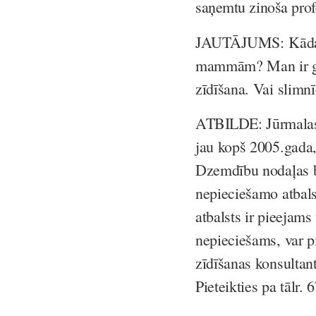
saņemtu zinoša profe
JAUTĀJUMS:
Kādas
mammām? Man ir gai
zīdīšana. Vai slimnī
ATBILDE
: Jūrmala
jau kopš 2005.gada,
Dzemdību nodaļas b
nepieciešamo atbal
atbalsts ir pieejams
nepieciešams, var pi
zīdīšanas konsultan
Pieteikties pa tālr.