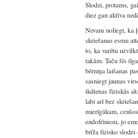
Slodzi, protams, ga
diez gan aktīva ned
Nevaru noliegt, ka ļ
skriešanas esmu att
to, ka varētu uzvilk
takām. Taču šīs ilg
bērniņa laišanas pas
sasniegt jaunas vir
ikdienas fiziskās akt
labi arī bez skrieša
mierīgākam, cenšos 
endofrīniem, jo emoc
brīža fizisko slodzi