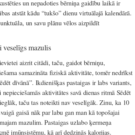
kustēties un nepadoties bērniņa gaidību laikā ir
bas atstāt kādu “tukšo” dienu virtuālajā kalendārā.
unktuāla, un savu plānu vēlos aizpildīt
 veselīgs mazulis
evietei aizrit citādi, taču, gaidot bērniņu,
šama samazināta fiziskā aktivitāte, tomēr nedrīkst
dēt dīvānā”. Ikdienišķas pastaigas ir labs variants,
ti nepieciešamās aktivitātes savā dienas ritmā Sēdēt
ieglāk, taču tas noteikti nav veselīgāk. Zinu, ka 10
svaigā gaisā nāk par labu gan man kā topošajai
majam mazulim. Pastaigas uzlabo ķermeņa
ekmē imūnsistēmu, kā arī dedzinās kalorijas.