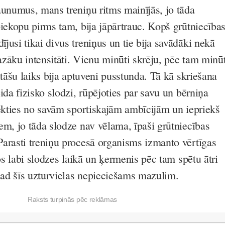
aunumus, mans treniņu ritms mainījās, jo tāda
piekopu pirms tam, bija jāpārtrauc. Kopš grūtniecība
jusi tikai divus treniņus un tie bija savādāki nekā
mazāku intensitāti. Vienu minūti skrēju, pēc tam minūt
itāšu laiks bija aptuveni pusstunda. Tā kā skriešana
ida fizisko slodzi, rūpējoties par savu un bērniņa
iekties no savām sportiskajām ambīcijām un iepriekš
em, jo tāda slodze nav vēlama, īpaši grūtniecības
arasti treniņu procesā organisms izmanto vērtīgas
tos labi slodzes laikā un ķermenis pēc tam spētu ātri
agad šīs uzturvielas nepieciešams mazulim.
Raksts turpinās pēc reklāmas