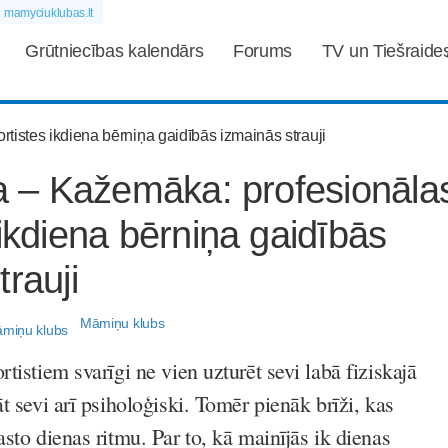
mamyciuklubas.lt
Grūtniecības kalendārs
Forums
TV un Tiešraide
ņa – Kažemāka: profesionāla
 ikdiena bērniņa gaidībās
trauji
Māmiņu klubs
rtistiem svarīgi ne vien uzturēt sevi labā fiziskajā
āt sevi arī psiholoģiski. Tomēr pienāk brīži, kas
asto dienas ritmu. Par to, kā mainījās ik dienas