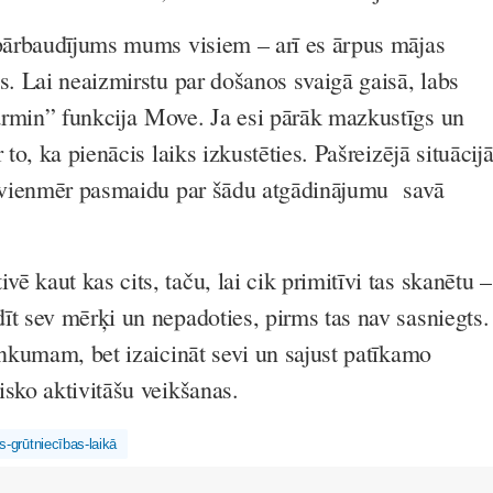
 pārbaudījums mums visiem – arī es ārpus mājas
s. Lai neaizmirstu par došanos svaigā gaisā, labs
armin” funkcija
Move
. Ja esi pārāk mazkustīgs un
 to, ka pienācis laiks izkustēties. Pašreizējā situācij
n vienmēr pasmaidu par šādu atgādinājumu savā
 kaut kas cits, taču, lai cik primitīvi tas skanētu –
īt sev mērķi un nepadoties, pirms tas nav sasniegts.
inkumam, bet izaicināt sevi un sajust patīkamo
isko aktivitāšu veikšanas.
s-grūtniecības-laikā