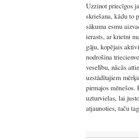
Uzzinot priecīgos j
skriešana, kādu to 
sākuma esmu aizvadī
ierasts, ar krietni 
gāju, kopējais aktiv
nodrošina triecienve
veselību, nācās att
uzstādītajiem mērķi
pirmajos mēnešos. P
uzturvielas, lai jus
atjaunoties, taču t