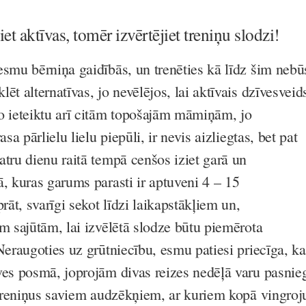
t aktīvas, tomēr izvērtējiet treniņu slodzi!
esmu bērniņa gaidībās, un trenēties kā līdz šim nebū
ēt alternatīvas, jo nevēlējos, lai aktīvais dzīvesveid
o ieteiktu arī citām topošajām māmiņām, jo
asa pārlielu lielu piepūli, ir nevis aizliegtas, bet pat
atru dienu raitā tempā cenšos iziet garā un
, kuras garums parasti ir aptuveni 4 – 15
āt, svarīgi sekot līdzi laikapstākļiem un,
m sajūtām, lai izvēlētā slodze būtu piemērota
Neraugoties uz grūtniecību, esmu patiesi priecīga, ka
ves posmā, joprojām divas reizes nedēļā varu pasnie
s treniņus saviem audzēkņiem, ar kuriem kopā vingroj