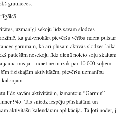
iekš grūtnieces.
arīgākā
vitātes, uzmanīgi sekoju līdz savam slodzes
nozīmē, ka galvenokārt pievēršu vērību miera pulsa
stances garumam, kā arī plusam aktīvās slodzes laikā
iekš patiešām nesekoju līdz dienā noieto soļu skaitam
na jaunā misija – noiet ne mazāk par 10 000 soļiem
r šīm fiziskajām aktivitātēm, pievēršu uzmanību
 kalorijām.
kotu līdz savām aktivitātēm, izmantoju “Garmin”
unner 945.
Tas sniedz iespēju pārskatāmi un
vam aktivitāšu kalendāram aplikācijā. Tā ļoti noder, 