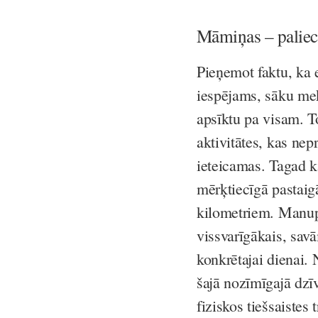
Māmiņas – paliecie
Pieņemot faktu, ka 
iespējams, sāku mekl
apsīktu pa visam. T
aktivitātes, kas nepr
ieteicamas. Tagad k
mērķtiecīgā pastaigā
kilometriem. Manupr
vissvarīgākais, savā
konkrētajai dienai. 
šajā nozīmīgajā dzī
fiziskos tiešsaiste