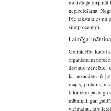
motivācija turpināt 
nepieciešama. Negri
Pēc rakstura esmu p
simtprocentīgi.
Laimīgai māmiņai
Grūtniecība katrai si
organismam nepiecie
deviņus mēnešus “sē
lai nezaudētu tik ļo
mājās, protams, ir v
kilometru pastaiga 
māmiņai, gan gaidā
vielmaiņu, labi iet