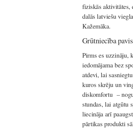
fiziskās aktivitātes
dalās latviešu viegla
Kažemāka.
Grūtniecība pavis
Pirms es uzzināju, 
iedomājama bez spor
atdevi, lai sasniegt
kuros skrēju un vin
diskomfortu – nogu
stundas, lai atgūtu
liecināja arī paaugst
pārtikas produkti 