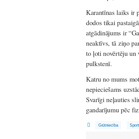
Karantīnas laiks ir
dodos tikai pastaigā
atgādinājums ir “G
neaktīvs, tā ziņo par
to ļoti novērtēju u
pulkstenī.
Katru no mums motivē
nepieciešams uzstād
Svarīgi neļauties sl
gandarījumu pēc fiz
Grūtniecība
Sport