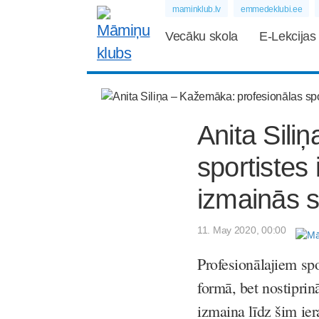
maminklub.lv
emmedeklubi.ee
Vecāku skola
E-Lekcijas
Anita Sili
sportistes
izmainās s
11. May 2020, 00:00
Profesionālajiem spo
formā, bet nostiprin
izmaina līdz šim ier