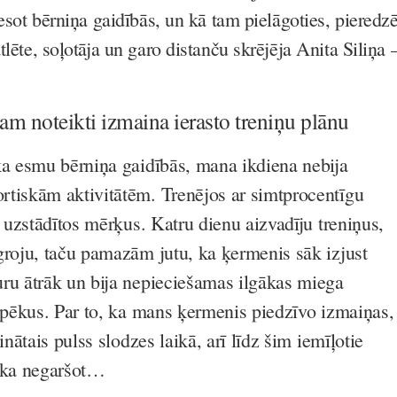
, esot bērniņa gaidībās, un kā tam pielāgoties, pieredz
tlēte, soļotāja un garo distanču skrējēja Anita Siliņa 
am noteikti izmaina ierasto treniņu plānu
ka esmu bērniņa gaidībās, mana ikdiena nebija
tiskām aktivitātēm. Trenējos ar simtprocentīgu
u uzstādītos mērķus. Katru dienu aizvadīju treniņus,
groju, taču pamazām jutu, ka ķermenis sāk izjust
ru ātrāk un bija nepieciešamas ilgākas miega
 spēkus. Par to, ka mans ķermenis piedzīvo izmaiņas,
inātais pulss slodzes laikā, arī līdz šim iemīļotie
sāka negaršot…