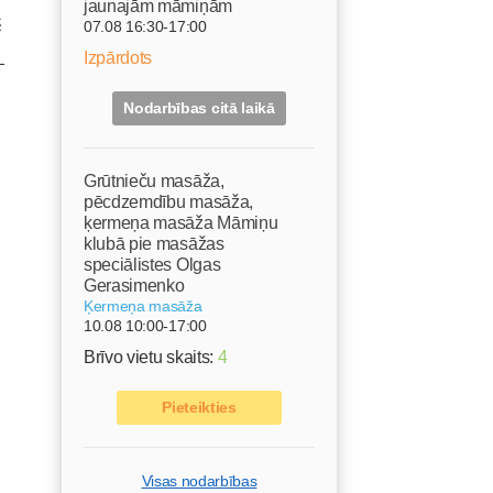
jaunajām māmiņām
ē
07.08 16:30-17:00
–
Izpārdots
Nodarbības citā laikā
Grūtnieču masāža,
pēcdzemdību masāža,
ķermeņa masāža Māmiņu
klubā pie masāžas
speciālistes Olgas
Gerasimenko
Ķermeņa masāža
10.08 10:00-17:00
Brīvo vietu skaits:
4
Pieteikties
Visas nodarbības