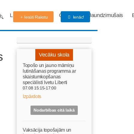
s
Labdarības fonds
Gaidības
Jaundzimušais
Iesūti Rakstu
Ienāc!
s
Vecāku skola
Topošo un jauno māmiņu
lutināšanas programma ar
skaistumkopšanas
speciālisti Ivetu Liberti
07.08 15:15-17:00
Izpārdots
Nodarbības citā laikā
Vaksācija topošajām un