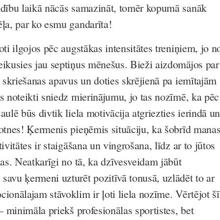
idību laikā nācās samazināt, tomēr kopumā sanāk
ēļa, par ko esmu gandarīta!
oti ilgojos pēc augstākas intensitātes treniņiem, jo n
eikusies jau septiņus mēnešus. Bieži aizdomājos par
t skriešanas apavus un doties skrējienā pa iemītajām
as noteikti sniedz mierinājumu, jo tas nozīmē, ka pēc
aulē būs divtik liela motivācija atgriezties ierindā un
sotnes! Ķermenis pieņēmis situāciju, ka šobrīd mana
ivitātes ir staigāšana un vingrošana, līdz ar to jūtos
nas. Neatkarīgi no tā, ka dzīvesveidam jābūt
savu ķermeni uzturēt pozitīvā tonusā, uzlādēt to ar
ionālajam stāvoklim ir ļoti liela nozīme. Vērtējot šī
 – minimāla priekš profesionālas sportistes, bet