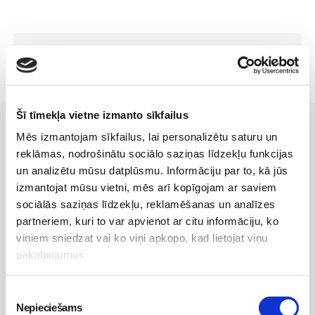
Šī tīmekļa vietne izmanto sīkfailus
Vēl Māmiņu Klubā:
Mēs izmantojam sīkfailus, lai personalizētu saturu un
reklāmas, nodrošinātu sociālo saziņas līdzekļu funkcijas
Grūtniecība
un analizētu mūsu datplūsmu. Informāciju par to, kā jūs
Dzemdību iestādes Latvijā
izmantojat mūsu vietni, mēs arī kopīgojam ar saviem
Dzemdību sagatavošanas kursi
sociālās saziņas līdzekļu, reklamēšanas un analīzes
Grūtniecības veselīga norise
partneriem, kuri to var apvienot ar citu informāciju, ko
Dzemdības
viņiem sniedzat vai ko viņi apkopo, kad lietojat viņu
Sports grūtniecības laikā
pakalpojumus.
Uzturs
Vecmāšu vizītes mājās
Piekrišanas
Nepieciešams
izvēle