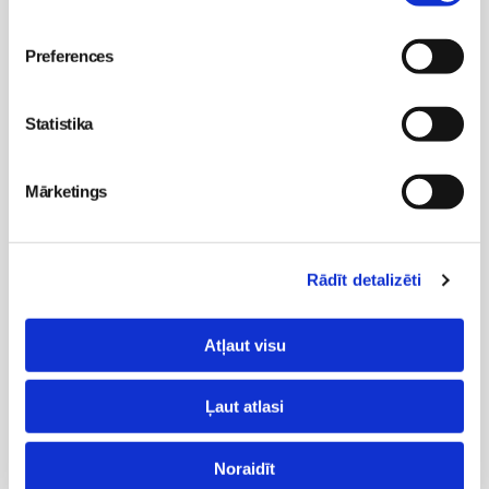
Mans bērns
Jaundzimušais
Preferences
Bēbītis
Mazulis
Psiholoģija
Statistika
Veselība
Bērna psiholoģija un attīstība
Mārketings
Pirmsskola
Veselība
Rādīt detalizēti
Bērna psiholoģija un attīstība
Atļaut visu
Skola
Ļaut atlasi
Grāmatu klubiņš
Skolēnu klubiņš
Noraidīt