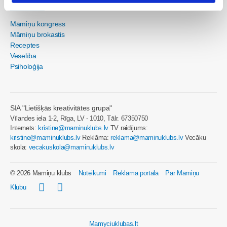
Sievietēm
Māmiņu kongress
Māmiņu brokastis
Receptes
Veselība
Psiholoģija
SIA "Lietišķās kreativitātes grupa"
Vīlandes iela 1-2, Rīga, LV - 1010, Tālr. 67350750
Internets:
kristine@maminuklubs.lv
TV raidījums:
kristine@maminuklubs.lv
Reklāma:
reklama@maminuklubs.lv
Vecāku
skola:
vecakuskola@maminuklubs.lv
© 2026 Māmiņu klubs
Noteikumi
Reklāma portālā
Par Māmiņu
Klubu
Mamyciuklubas.lt