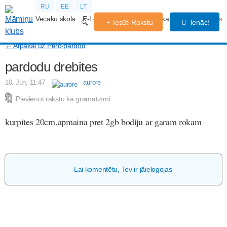
RU
EE
LT
Vecāku skola
E-Lekcijas
Grūtniecības kalendārs
Forums
Iesūti Rakstu
Ienāc!
← Atpakaļ uz Pērc-pārdod
pardodu drebites
10. Jun, 11:47
aurore
Pievienot rakstu kā grāmatzīmi
kurpites 20cm.apmaina pret 2gb bodiju ar garam rokam
Lai komentētu, Tev ir jāielogojas