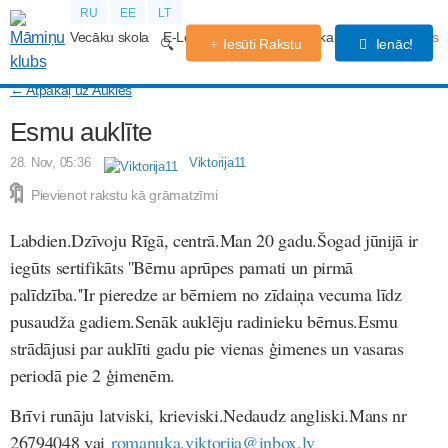
RU
EE
LT
Vecāku skola
E-Lekcijas
Grūtniecības kalendārs
Forums
Iesūti Rakstu
Ienāc!
← Atpakaļ uz Aukles
Esmu auklīte
28. Nov, 05:36
Viktorija11
Pievienot rakstu kā grāmatzīmi
Labdien.Dzīvoju Rīgā, centrā.Man 20 gadu.Šogad jūnijā ir
iegūts sertifikāts ''Bērnu aprūpes pamati un pirmā
palīdzība.''Ir pieredze ar bērniem no zīdaiņa vecuma līdz
pusaudža gadiem.Senāk auklēju radinieku bērnus.Esmu
strādājusi par auklīti gadu pie vienas ģimenes un vasaras
periodā pie 2 ģimenēm.
Brīvi runāju latviski, krieviski.Nedaudz angliski.Mans nr
26794048 vai
romanuka.viktorija@inbox.lv