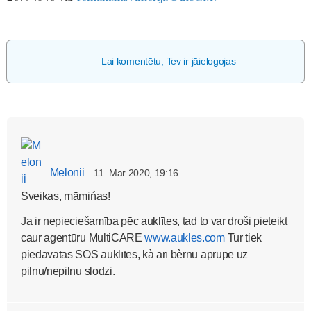
Lai komentētu, Tev ir jāielogojas
Melonii
11. Mar 2020, 19:16
Sveikas, māmińas!
Ja ir nepieciešamība pēc auklītes, tad to var droši pieteikt
caur agentūru MultiCARE
www.aukles.com
Tur tiek
piedāvātas SOS auklītes, kà arī bèrnu aprūpe uz
pilnu/nepilnu slodzi.