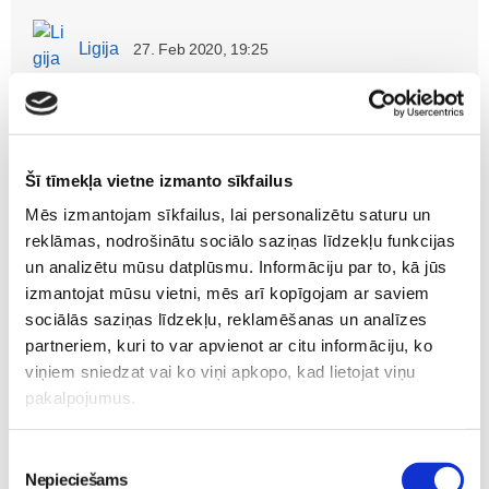
Ligija
27. Feb 2020, 19:25
Sveiki
Nesen uzzināju par portālu AnyDo.lv.
Varu rekomendēt pameklet šeit: Aukle bērnam bez
starpniekiem
Šī tīmekļa vietne izmanto sīkfailus
AnyDo.lv - tas ir online serviss privāto speciālistu
Mēs izmantojam sīkfailus, lai personalizētu saturu un
meklējumos sadzīves un biznesa uzdevumu
reklāmas, nodrošinātu sociālo saziņas līdzekļu funkcijas
risinājumiem. Vietne apvieno pakalpojumu pasūtītājus un
un analizētu mūsu datplūsmu. Informāciju par to, kā jūs
kompetentus izpildītājus.
izmantojat mūsu vietni, mēs arī kopīgojam ar saviem
Varat būt kā izpilditājs, kā ari pasūtīt kaut kadu izpildītāju
sociālās saziņas līdzekļu, reklamēšanas un analīzes
mājas un biznesa uzdevumiem: amatnieku, celtnieku,
partneriem, kuri to var apvienot ar citu informāciju, ko
apkopēju, kurjeru, auklītes tas ir ērts veids, kā ātri pasūtīt
viņiem sniedzat vai ko viņi apkopo, kad lietojat viņu
jebkuru pakalpojumu.
pakalpojumus.
Piekrišanas
Nepieciešams
izvēle