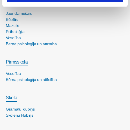
Mans bērns
Jaundzimušais
Bēbītis
Mazulis
Psiholoģija
Veselība
Bērna psiholoģija un attīstība
Pirmsskola
Veselība
Bērna psiholoģija un attīstība
Skola
Grāmatu klubiņš
Skolēnu klubiņš