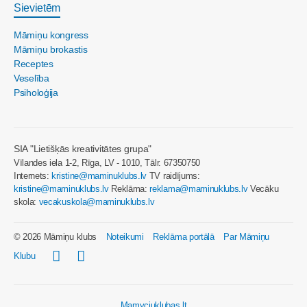
Sievietēm
Māmiņu kongress
Māmiņu brokastis
Receptes
Veselība
Psiholoģija
SIA "Lietišķās kreativitātes grupa"
Vīlandes iela 1-2, Rīga, LV - 1010, Tālr. 67350750
Internets:
kristine@maminuklubs.lv
TV raidījums:
kristine@maminuklubs.lv
Reklāma:
reklama@maminuklubs.lv
Vecāku
skola:
vecakuskola@maminuklubs.lv
© 2026 Māmiņu klubs
Noteikumi
Reklāma portālā
Par Māmiņu
Klubu
Mamyciuklubas.lt