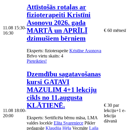
Attīstošās rotaļas ar
fizioterapeiti Kristīni
Asonovu 2026. gada
11.08
15:30-
MARTĀ un APRĪLĪ
€ 60 mēnesī
16:30
dzimušiem bērniem
Eksperts
: fizioterapeite
Kristīne Asonova
Brīvo vietu skaits:
4
Pieteikties!
Dzemdību sagatavošanas
kursi GATAVI
MAZULIM 4+1 lekciju
cikls no 11.augusta
KLĀTIENĒ.
€ 30 par
11.08
18:00-
lekciju+1 e-
20:00
lekcija
Eksperts
: Sertificēta bērnu māsa, LMA
dāvanā
valdes locekle
Elita Svareniece
Pikler
pedagoģe
Klaudija Hēla
Vecmāte
Laila