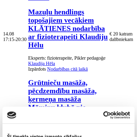
Mazuļu hendlings
topošajiem vecākiem
KLĀTIENES nodarbība
14.08
€ 20 katram
ar fizioterapeiti Klaudiju
17:15-20:30
dalībniekam
Hēlu
Eksperts
: fizioterapeite, Pikler pedagoģe
Klaudija Hēla
Izpārdots
Nodarbības citā laikā
Grūtnieču masāža,
pēcdzemdību masāža,
ķermeņa masāža
Māmiņu klubā pie
17.08
masāžas speciālistes
€ 25- € 100
10:00-17:00
Olgas Gerasimenko
Šī tīmekļa vietne izmanto sīkfailus
Eksperts
: diplomēta masiere, spa-