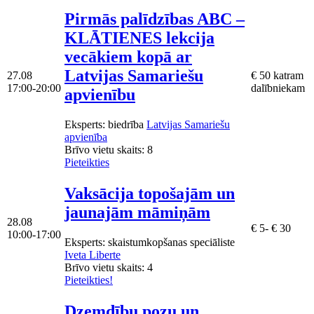
Pirmās palīdzības ABC –
KLĀTIENES lekcija
vecākiem kopā ar
Latvijas Samariešu
27.08
€ 50 katram
17:00-20:00
dalībniekam
apvienību
Eksperts
: biedrība
Latvijas Samariešu
apvienība
Brīvo vietu skaits:
8
Pieteikties
Vaksācija topošajām un
jaunajām māmiņām
28.08
€ 5- € 30
10:00-17:00
Eksperts
: skaistumkopšanas speciāliste
Iveta Liberte
Brīvo vietu skaits:
4
Pieteikties!
Dzemdību pozu un