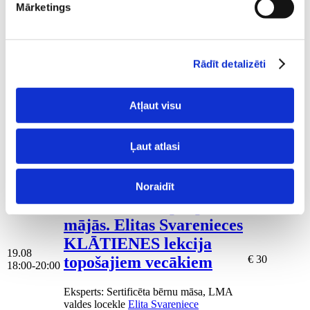
speciālisti Ivetu Liberti
15:30-16:30
Mārketings
Eksperts
: skaistumkopšanas speciāliste
Iveta Liberte
Izpārdots
Nodarbības citā laikā
Rādīt detalizēti
Vaksācija topošajām un
Atļaut visu
jaunajām māmiņām
19.08
€ 5- € 30
15:30-16:30
Eksperts
: skaistumkopšanas speciāliste
Ļaut atlasi
Iveta Liberte
Brīvo vietu skaits:
1
Pieteikties!
Noraidīt
Jaundzimušā aprūpe
mājās. Elitas Svarenieces
KLĀTIENES lekcija
19.08
topošajiem vecākiem
€ 30
18:00-20:00
Eksperts
: Sertificēta bērnu māsa, LMA
valdes locekle
Elita Svareniece