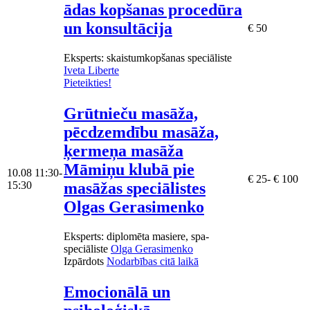
ādas kopšanas procedūra
un konsultācija
€ 50
Eksperts
: skaistumkopšanas speciāliste
Iveta Liberte
Pieteikties!
Grūtnieču masāža,
pēcdzemdību masāža,
ķermeņa masāža
Māmiņu klubā pie
10.08
11:30-
€ 25- € 100
masāžas speciālistes
15:30
Olgas Gerasimenko
Eksperts
: diplomēta masiere, spa-
speciāliste
Olga Gerasimenko
Izpārdots
Nodarbības citā laikā
Emocionālā un