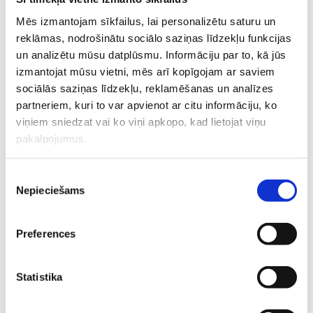
speciāliste
Olga Gerasimenko
Mēs izmantojam sīkfailus, lai personalizētu saturu un
Brīvo vietu skaits:
2
Pieteikties!
reklāmas, nodrošinātu sociālo saziņas līdzekļu funkcijas
un analizētu mūsu datplūsmu. Informāciju par to, kā jūs
Alerģija bērniem. Kā
izmantojat mūsu vietni, mēs arī kopīgojam ar saviem
pasargāt? Ko darīt? Vai
sociālās saziņas līdzekļu, reklamēšanas un analīzes
pāries? Bērnu
partneriem, kuri to var apvienot ar citu informāciju, ko
viņiem sniedzat vai ko viņi apkopo, kad lietojat viņu
alergoloģes Kristinas
17.08
pakalpojumus.
Amosovas lekcija
€ 18
15:00-17:00
TIEŠSAISTĒ
Piekrišanas
Nepieciešams
Eksperts
: Bērnu alergoloģe
Kristīna
izvēle
Amosova
Brīvo vietu skaits:
9
Pieteikties
Preferences
Topošo un jauno māmiņu
Statistika
lutināšanas programma
ar skaistumkopšanas
19.08
€ 60-€ 75