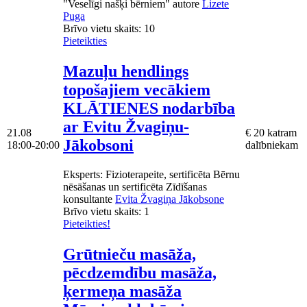
"Veselīgi našķi bērniem" autore
Lizete
Puga
Brīvo vietu skaits:
10
Pieteikties
Mazuļu hendlings
topošajiem vecākiem
KLĀTIENES nodarbība
ar Evitu Žvagiņu-
21.08
€ 20 katram
Jākobsoni
18:00-20:00
dalībniekam
Eksperts
: Fizioterapeite, sertificēta Bērnu
nēsāšanas un sertificēta Zīdīšanas
konsultante
Evita Žvagiņa Jākobsone
Brīvo vietu skaits:
1
Pieteikties!
Grūtnieču masāža,
pēcdzemdību masāža,
ķermeņa masāža