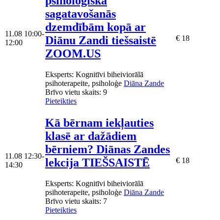
psiholoģiskā
sagatavošanās
dzemdībām kopā ar
11.08
10:00-
Diānu Zandi tiešsaistē
€ 18
12:00
ZOOM.US
Eksperts
: Kognitīvi biheiviorālā
psihoterapeite, psiholoģe
Diāna Zande
Brīvo vietu skaits:
9
Pieteikties
Kā bērnam iekļauties
klasē ar dažādiem
bērniem? Diānas Zandes
11.08
12:30-
lekcija TIEŠSAISTĒ
€ 18
14:30
Eksperts
: Kognitīvi biheiviorālā
psihoterapeite, psiholoģe
Diāna Zande
Brīvo vietu skaits:
7
Pieteikties