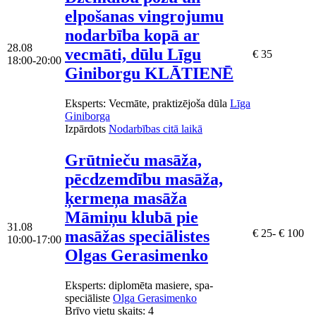
elpošanas vingrojumu
nodarbība kopā ar
28.08
vecmāti, dūlu Līgu
€ 35
18:00-20:00
Giniborgu KLĀTIENĒ
Eksperts
: Vecmāte, praktizējoša dūla
Līga
Giniborga
Izpārdots
Nodarbības citā laikā
Grūtnieču masāža,
pēcdzemdību masāža,
ķermeņa masāža
Māmiņu klubā pie
31.08
masāžas speciālistes
€ 25- € 100
10:00-17:00
Olgas Gerasimenko
Eksperts
: diplomēta masiere, spa-
speciāliste
Olga Gerasimenko
Brīvo vietu skaits:
4