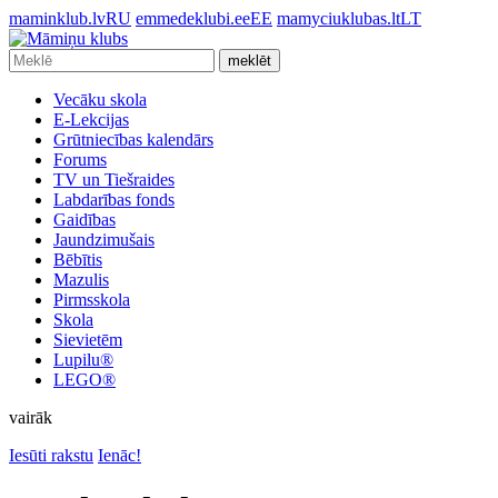
maminklub.lv
RU
emmedeklubi.ee
EE
mamyciuklubas.lt
LT
meklēt
Vecāku skola
E-Lekcijas
Grūtniecības kalendārs
Forums
TV un Tiešraides
Labdarības fonds
Gaidības
Jaundzimušais
Bēbītis
Mazulis
Pirmsskola
Skola
Sievietēm
Lupilu®
LEGO®
vairāk
Iesūti rakstu
Ienāc!