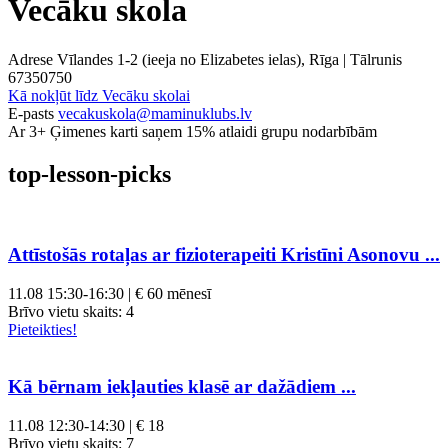
Vecāku skola
Adrese
Vīlandes 1-2 (ieeja no Elizabetes ielas), Rīga |
Tālrunis
67350750
Kā nokļūt līdz Vecāku skolai
E-pasts
vecakuskola@maminuklubs.lv
Ar 3+ Ģimenes karti saņem 15% atlaidi grupu nodarbībām
top-lesson-picks
Attīstošās rotaļas ar fizioterapeiti Kristīni Asonovu ...
11.08
15:30-16:30 | € 60 mēnesī
Brīvo vietu skaits:
4
Pieteikties!
Kā bērnam iekļauties klasē ar dažādiem ...
11.08
12:30-14:30 | € 18
Brīvo vietu skaits:
7