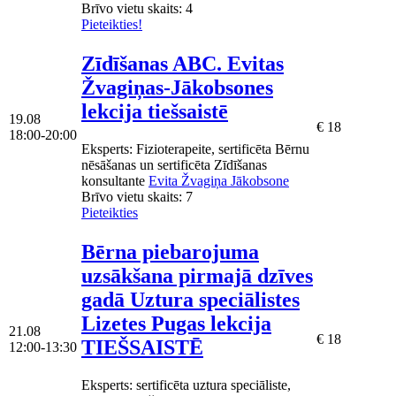
Brīvo vietu skaits:
4
Pieteikties!
Zīdīšanas ABC. Evitas
Žvagiņas-Jākobsones
lekcija tiešsaistē
19.08
€ 18
18:00-20:00
Eksperts
: Fizioterapeite, sertificēta Bērnu
nēsāšanas un sertificēta Zīdīšanas
konsultante
Evita Žvagiņa Jākobsone
Brīvo vietu skaits:
7
Pieteikties
Bērna piebarojuma
uzsākšana pirmajā dzīves
gadā Uztura speciālistes
Lizetes Pugas lekcija
21.08
€ 18
TIEŠSAISTĒ
12:00-13:30
Eksperts
: sertificēta uztura speciāliste,