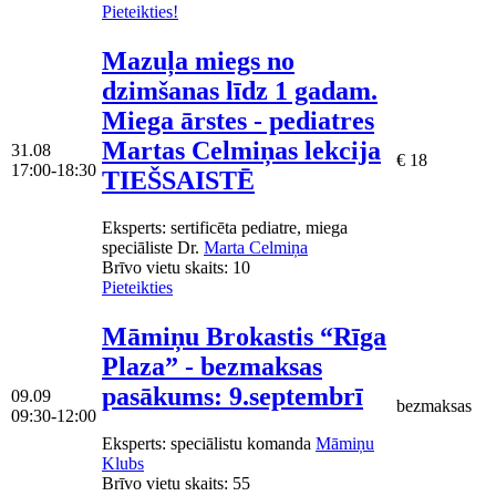
Pieteikties!
Mazuļa miegs no
dzimšanas līdz 1 gadam.
Miega ārstes - pediatres
Martas Celmiņas lekcija
31.08
€ 18
17:00-18:30
TIEŠSAISTĒ
Eksperts
: sertificēta pediatre, miega
speciāliste Dr.
Marta Celmiņa
Brīvo vietu skaits:
10
Pieteikties
Māmiņu Brokastis “Rīga
Plaza” - bezmaksas
pasākums: 9.septembrī
09.09
bezmaksas
09:30-12:00
Eksperts
: speciālistu komanda
Māmiņu
Klubs
Brīvo vietu skaits:
55