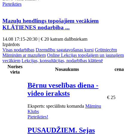
Pieteikties
Mazuļu hendlings topošajiem vecākiem
KLĀTIENES nodarbība ...
14.08
17:15-20:30 | € 20 katram dalībniekam
Izpārdots
Visas nodarbības
Dzemdību sagatavošanas kursi
Grūtniecēm
Māmiņām ar mazuļiem
Online Lekcijas topošajiem un jaunajiem
vecākiem
Lekcijas, konsultācijas, nodarbības klātienē
Norises
Nosaukums
cena
vieta
Bērnu veselības diena -
video ieraksts
€ 25
Eksperts
: speciālistu komanda
Māmiņu
Klubs
Pieteikties!
PUSAUDŽIEM. Sejas