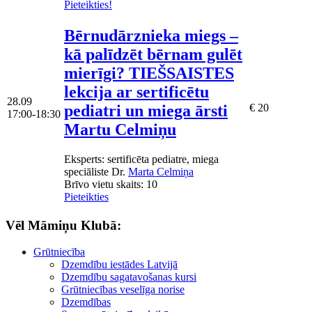
Pieteikties!
Bērnudārznieka miegs –
kā palīdzēt bērnam gulēt
mierīgi? TIEŠSAISTES
lekcija ar sertificētu
28.09
pediatri un miega ārsti
€ 20
17:00-18:30
Martu Celmiņu
Eksperts
: sertificēta pediatre, miega
speciāliste Dr.
Marta Celmiņa
Brīvo vietu skaits:
10
Pieteikties
Vēl Māmiņu Klubā:
Grūtniecība
Dzemdību iestādes Latvijā
Dzemdību sagatavošanas kursi
Grūtniecības veselīga norise
Dzemdības