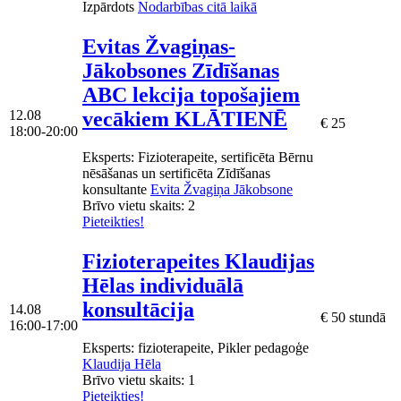
Izpārdots
Nodarbības citā laikā
Evitas Žvagiņas-
Jākobsones Zīdīšanas
ABC lekcija topošajiem
vecākiem KLĀTIENĒ
12.08
€ 25
18:00-20:00
Eksperts
: Fizioterapeite, sertificēta Bērnu
nēsāšanas un sertificēta Zīdīšanas
konsultante
Evita Žvagiņa Jākobsone
Brīvo vietu skaits:
2
Pieteikties!
Fizioterapeites Klaudijas
Hēlas individuālā
konsultācija
14.08
€ 50 stundā
16:00-17:00
Eksperts
: fizioterapeite, Pikler pedagoģe
Klaudija Hēla
Brīvo vietu skaits:
1
Pieteikties!