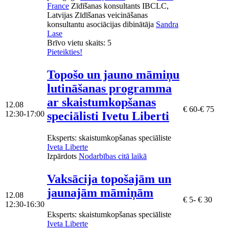
France
Zīdīšanas konsultants IBCLC,
Latvijas Zīdīšanas veicināšanas
konsultantu asociācijas dibinātāja
Sandra
Lase
Brīvo vietu skaits:
5
Pieteikties!
Topošo un jauno māmiņu
lutināšanas programma
ar skaistumkopšanas
12.08
€ 60-€ 75
speciālisti Ivetu Liberti
12:30-17:00
Eksperts
: skaistumkopšanas speciāliste
Iveta Liberte
Izpārdots
Nodarbības citā laikā
Vaksācija topošajām un
jaunajām māmiņām
12.08
€ 5- € 30
12:30-16:30
Eksperts
: skaistumkopšanas speciāliste
Iveta Liberte