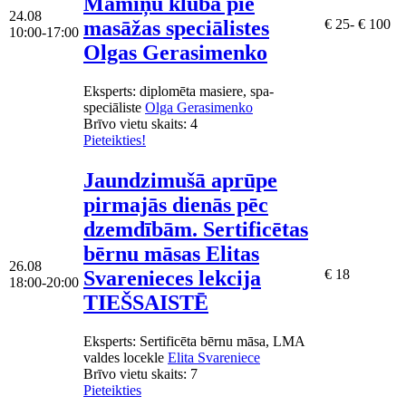
Māmiņu klubā pie
24.08
masāžas speciālistes
€ 25- € 100
10:00-17:00
Olgas Gerasimenko
Eksperts
: diplomēta masiere, spa-
speciāliste
Olga Gerasimenko
Brīvo vietu skaits:
4
Pieteikties!
Jaundzimušā aprūpe
pirmajās dienās pēc
dzemdībām. Sertificētas
bērnu māsas Elitas
26.08
Svarenieces lekcija
€ 18
18:00-20:00
TIEŠSAISTĒ
Eksperts
: Sertificēta bērnu māsa, LMA
valdes locekle
Elita Svareniece
Brīvo vietu skaits:
7
Pieteikties