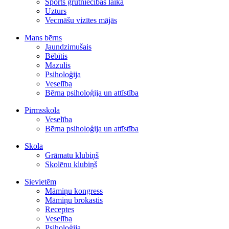
Sports grūtniecības laikā
Uzturs
Vecmāšu vizītes mājās
Mans bērns
Jaundzimušais
Bēbītis
Mazulis
Psiholoģija
Veselība
Bērna psiholoģija un attīstība
Pirmsskola
Veselība
Bērna psiholoģija un attīstība
Skola
Grāmatu klubiņš
Skolēnu klubiņš
Sievietēm
Māmiņu kongress
Māmiņu brokastis
Receptes
Veselība
Psiholoģija